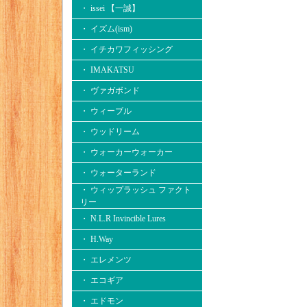
・ issei 【一誠】
・ イズム(ism)
・ イチカワフィッシング
・ IMAKATSU
・ ヴァガボンド
・ ウィーブル
・ ウッドリーム
・ ウォーカーウォーカー
・ ウォーターランド
・ ウィップラッシュ ファクト
リー
・ N.L.R Invincible Lures
・ H.Way
・ エレメンツ
・ エコギア
・ エドモン