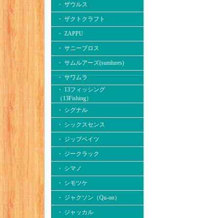
・ ザウルス
・ ザクトクラフト
・ ZAPPU
・ サニーブロス
・ サムルアーズ(sumlures)
・ サワムラ
・ 13フィッシング
（13Fishing）
・ シグナル
・ シックスセンス
・ ジップベイツ
・ ジークラック
・ シマノ
・ シモツケ
・ ジャクソン（Qu-on）
・ ジャッカル