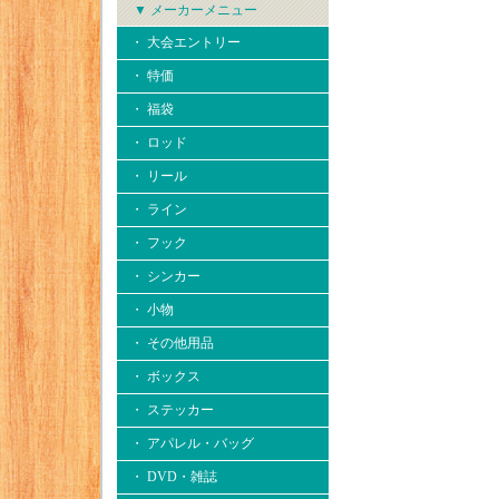
▼ メーカーメニュー
・ 大会エントリー
・ 特価
・ 福袋
・ ロッド
・ リール
・ ライン
・ フック
・ シンカー
・ 小物
・ その他用品
・ ボックス
・ ステッカー
・ アパレル・バッグ
・ DVD・雑誌