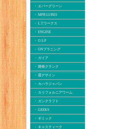
・ エバーグリーン
・ MPB LURES
・ L.T.ワークス
・ ENGINE
・ O.S.P
・ ONプラニング
・ ガイア
・ 開発クランク
・ 霞デザイン
・ カハラジャパン
・ カリフォルニアワーム
・ ガンクラフト
・ GEEKS
・ ギミック
・ キャスティーク