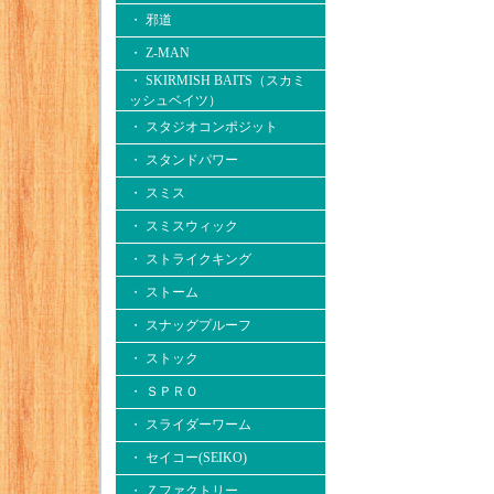
・ 邪道
・ Z-MAN
・ SKIRMISH BAITS（スカミ
ッシュベイツ）
・ スタジオコンポジット
・ スタンドパワー
・ スミス
・ スミスウィック
・ ストライクキング
・ ストーム
・ スナッグプルーフ
・ ストック
・ ＳＰＲＯ
・ スライダーワーム
・ セイコー(SEIKO)
・ Ｚファクトリー