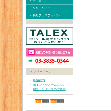
・ 中 古
・ ソルトルアー
・ 釣りフェスティバル
▼ フリーページ
・
店舗案内
・
ポイントシステムについて
・
偏光サングラスのご案内