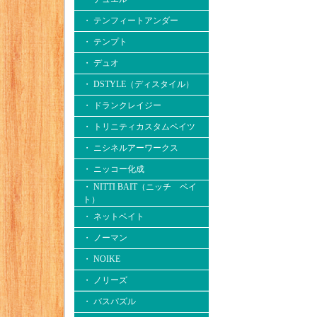
・ テンフィートアンダー
・ テンプト
・ デュオ
・ DSTYLE（ディスタイル）
・ ドランクレイジー
・ トリニティカスタムベイツ
・ ニシネルアーワークス
・ ニッコー化成
・ NITTI BAIT（ニッチ ベイ
ト）
・ ネットベイト
・ ノーマン
・ NOIKE
・ ノリーズ
・ バスパズル