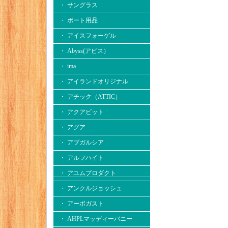
・ サングラス
・ ボート用品
・ アイスフォーゲル
・ Abyss(アビス）
・ ima
・ アイランドオリジナル
・ アチック（ATTIC）
・ アクアビット
・ アグア
・ アブガルシア
・ アルフハイト
・ アユムプロダクト
・ アンクルジョッシュ
・ アーボガスト
・ AHPLマッディーバニー