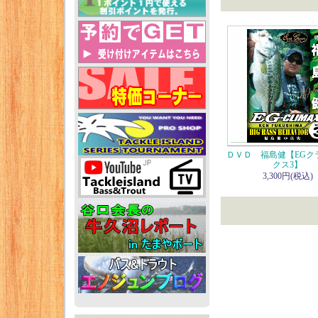
ＤＶＤ 福島健【EGク
クス3】
3,300円(税込)