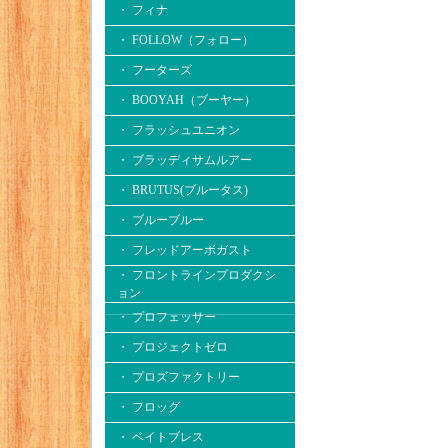
・ フィナ
・ FOLLOW（フォロー）
・ フーターズ
・ BOOYAH（ブーヤー）
・ フラッシュユニオン
・ ブラッディサムルアー
・ BRUTUS(ブルータス)
・ ブルーブルー
・ フレッドアーボガスト
・ フロントラインプロダクシ
ョン
・ プロフェッサー
・ プロジェクトゼロ
・ プロズファクトリー
・ フロッグ
・ ベイトブレス