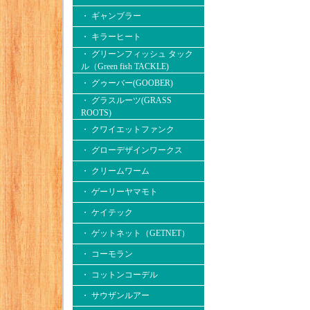
・ ギャンブラー
・ キラーヒート
・ グリーンフィッシュ タック
ル（Green fish TACKLE)
・ グゥーバー(GOOBER)
・ グラスルーツ(GRASS
ROOTS)
・ クワイエットファンク
・ グローデザインワークス
・ クリームワーム
・ ゲーリーヤマモト
・ ケイテック
・ ゲットネット（GETNET）
・ コーモラン
・ コットンコーデル
・ サウザンルアー