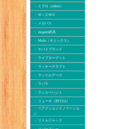
・ ミブロ（mibro）
・ ＭＩＺＭＯ
・ メガバス
・ mogami釣具
・ Molix（モリックス）
・ ヤバイブランド
・ ライブターゲット
・ ラッキークラフト
・ ラッドルアーズ
・ ラパラ
・ ランカーハント
・ リューギ（RYUGI）
・ リアクションイノベーショ
ン
・ リトルジャック