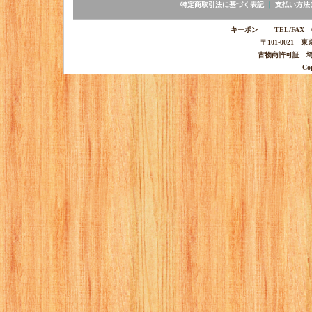
特定商取引法に基づく表記
｜
支払い方法
キーポン TEL/FAX 03-
〒101-0021 
古物商許可証 埼玉
Co