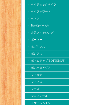
・ ペイチェックベイツ
・ ペイフォワード
・ へドン
・ BeveL(ベベル)
・ 弁天フィッシング
・ ボーマー
・ ホプキンス
・ ボレアス
・ ボトムアップ(BOTTOMUP)
・ ボンバダアグア
・ マドタチ
・ マドネス
・ マーズ
・ マニフォールド
・ ミサイルベイツ