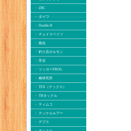
・ ZBC
・ ダイワ
・ Double.H
・ チェイスベイツ
・ 痴虫
・ 釣り吉ホルモン
・ 常吉
・ ツッガーFROG
・ 椿研究所
・ TEX（テックス）
・ THタックル
・ ティムコ
・ テッケルルアー
・ デプス
・ デュエル