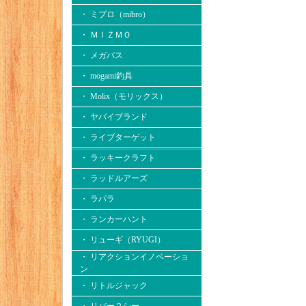
・ ミブロ（mibro）
・ ＭＩＺＭＯ
・ メガバス
・ mogami釣具
・ Molix（モリックス）
・ ヤバイブランド
・ ライブターゲット
・ ラッキークラフト
・ ラッドルアーズ
・ ラパラ
・ ランカーハント
・ リューギ（RYUGI）
・ リアクションイノベーショ
ン
・ リトルジャック