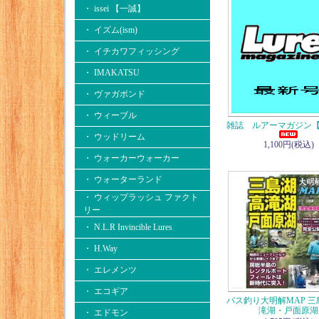
・ issei 【一誠】
・ イズム(ism)
・ イチカワフィッシング
・ IMAKATSU
・ ヴァガボンド
・ ウィーブル
雑誌 ルアーマガジン【
・ ウッドリーム
1,100円(税込)
・ ウォーカーウォーカー
・ ウォーターランド
・ ウィップラッシュ ファクト
リー
・ N.L.R Invincible Lures
・ H.Way
・ エレメンツ
・ エコギア
バス釣り大明解MAP 
滝湖・戸面原湖
・ エドモン