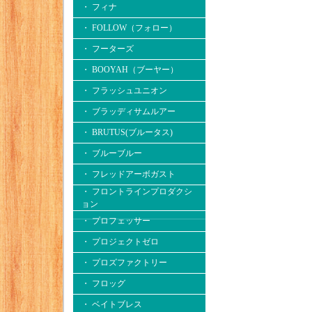
・ フィナ
・ FOLLOW（フォロー）
・ フーターズ
・ BOOYAH（ブーヤー）
・ フラッシュユニオン
・ ブラッディサムルアー
・ BRUTUS(ブルータス)
・ ブルーブルー
・ フレッドアーボガスト
・ フロントラインプロダクシ
ョン
・ プロフェッサー
・ プロジェクトゼロ
・ プロズファクトリー
・ フロッグ
・ ベイトブレス