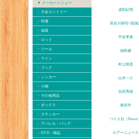
▼ メーカーメニュー
成田紀明
・ 大会エントリー
・ 特価
長谷川耕司×国保
・ 福袋
平岩孝典
・ ロッド
・ リール
福島健
・ ライン
村上晴彦
・ フック
・ シンカー
山木一人
・ 小物
吉田秀雄
・ その他用品
・ ボックス
奥田学
・ ステッカー
つり人社（Basse
・ アパレル・バッグ
ルアーニュース
・ DVD・雑誌