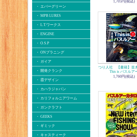
1,705円(税込)
・ エバーグリーン
・ MPB LURES
・ L.T.ワークス
・ ENGINE
・ O.S.P
・ ONプラニング
・ ガイア
つり人社 【書籍】並
・ 開発クランク
This is バスルア
1,760円(税込)
・ 霞デザイン
・ カハラジャパン
・ カリフォルニアワーム
・ ガンクラフト
・ GEEKS
・ ギミック
・ キャスティーク