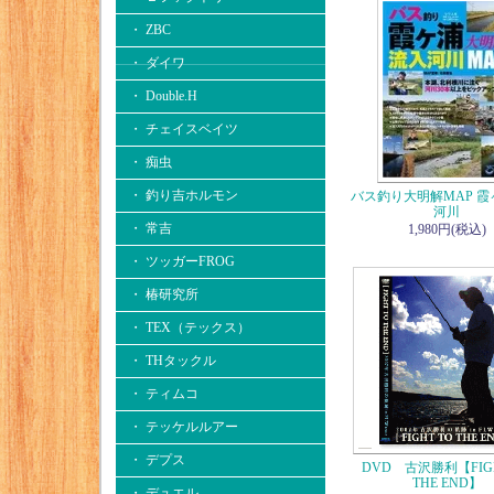
・ ZBC
・ ダイワ
・ Double.H
・ チェイスベイツ
・ 痴虫
・ 釣り吉ホルモン
バス釣り大明解MAP 
河川
・ 常吉
1,980円(税込)
・ ツッガーFROG
・ 椿研究所
・ TEX（テックス）
・ THタックル
・ ティムコ
・ テッケルルアー
・ デプス
DVD 古沢勝利【FIGH
THE END】
・ デュエル