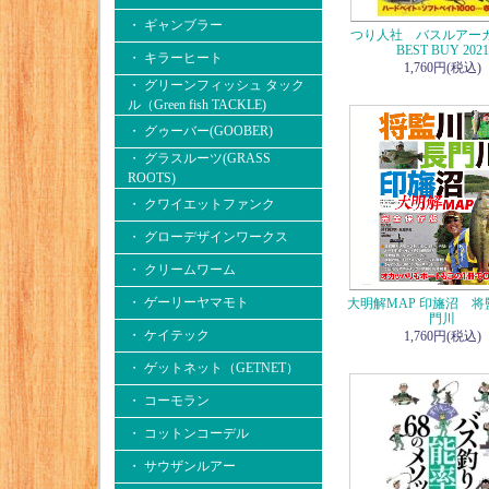
・ ギャンブラー
つり人社 バスルアー
BEST BUY 2021
・ キラーヒート
1,760円(税込)
・ グリーンフィッシュ タック
ル（Green fish TACKLE)
・ グゥーバー(GOOBER)
・ グラスルーツ(GRASS
ROOTS)
・ クワイエットファンク
・ グローデザインワークス
・ クリームワーム
・ ゲーリーヤマモト
大明解MAP 印旛沼 
門川
・ ケイテック
1,760円(税込)
・ ゲットネット（GETNET）
・ コーモラン
・ コットンコーデル
・ サウザンルアー