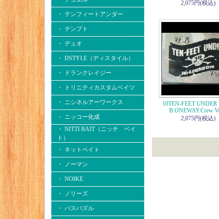
2,075円(税込)
・ テンフィートアンダー
・ テンプト
・ デュオ
・ DSTYLE（ディスタイル）
・ ドランクレイジー
・ トリニティカスタムベイツ
・ ニシネルアーワークス
10TEN-FEET UNDER
B.ONEWAY.Crew Vo
・ ニッコー化成
2,075円(税込)
・ NITTI BAIT（ニッチ ベイ
ト）
・ ネットベイト
・ ノーマン
・ NOIKE
・ ノリーズ
・ バスパズル