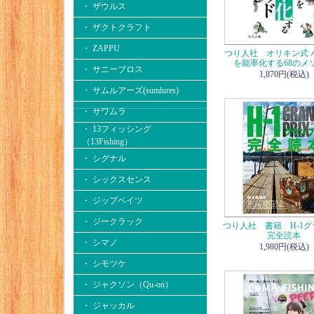
・ ザウルス
・ ザクトクラフト
・ ZAPPU
つり人社 オリキン式 
を能率化する68のメ
・ サニーブロス
1,870円(税込)
・ サムルアーズ(sumlures)
・ サワムラ
・ 13フィッシング
（13Fishing）
・ シグナル
・ シックスセンス
・ ジップベイツ
・ ジークラック
つり人社 書籍 H-1
完全読本
・ シマノ
1,980円(税込)
・ シモツケ
・ ジャクソン（Qu-on）
・ ジャッカル