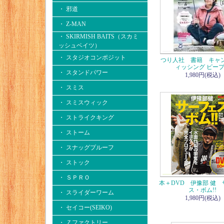
・ 邪道
・ Z-MAN
・ SKIRMISH BAITS（スカミ
ッシュベイツ）
・ スタジオコンポジット
つり人社 書籍 キャ
ィッシング ピー
・ スタンドパワー
1,980円(税込)
・ スミス
・ スミスウィック
・ ストライクキング
・ ストーム
・ スナッグプルーフ
・ ストック
・ ＳＰＲＯ
本＋DVD 伊豫部 健
ス・ボム!!
・ スライダーワーム
1,980円(税込)
・ セイコー(SEIKO)
・ Ｚファクトリー