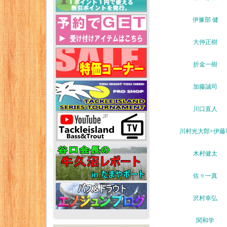
伊豫部 健
大仲正樹
折金一樹
加藤誠司
川口直人
川村光大郎×伊藤
木村健太
佐々一真
沢村幸弘
関和学