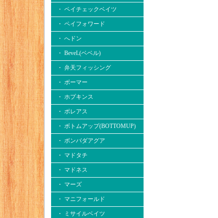
・ ペイチェックベイツ
・ ペイフォワード
・ へドン
・ BeveL(ベベル)
・ 弁天フィッシング
・ ボーマー
・ ホプキンス
・ ボレアス
・ ボトムアップ(BOTTOMUP)
・ ボンバダアグア
・ マドタチ
・ マドネス
・ マーズ
・ マニフォールド
・ ミサイルベイツ