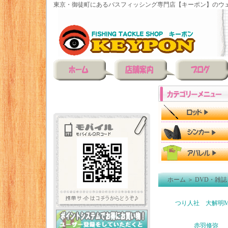
東京・御徒町にあるバスフィッシング専門店【キーポン】のウェ
ホーム
＞
DVD・雑誌
つり人社 大解明M
赤羽修弥