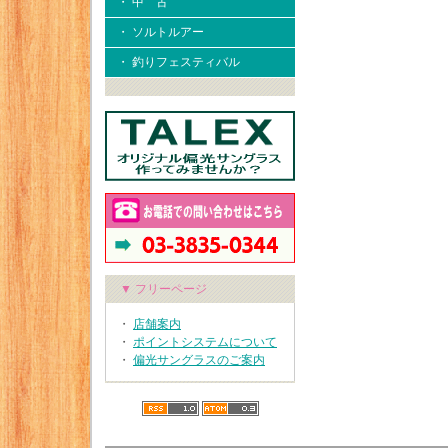
・ 中 古
・ ソルトルアー
・ 釣りフェスティバル
▼ フリーページ
・
店舗案内
・
ポイントシステムについて
・
偏光サングラスのご案内