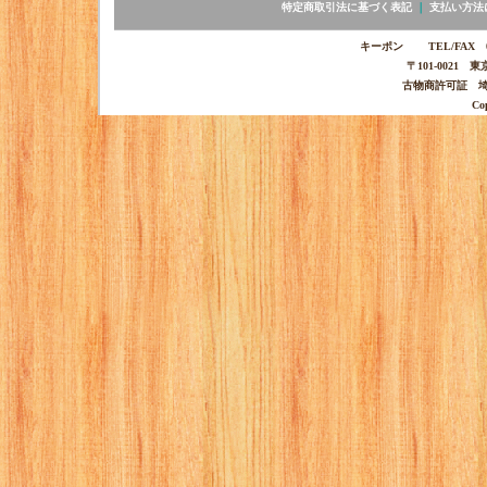
特定商取引法に基づく表記
｜
支払い方法
キーポン TEL/FAX 03-
〒101-0021 
古物商許可証 埼玉
Co