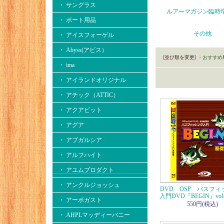
・ サングラス
ルアーマガジン臨時
・ ボート用品
その他
・ アイスフォーゲル
・ Abyss(アビス）
[並び順を変更]
・おすすめ
・ ima
・ アイランドオリジナル
・ アチック（ATTIC）
・ アクアビット
・ アグア
・ アブガルシア
・ アルフハイト
・ アユムプロダクト
・ アンクルジョッシュ
DVD OSP バスフィ
入門DVD『BEGIN』vol
・ アーボガスト
550円(税込)
・ AHPLマッディーバニー