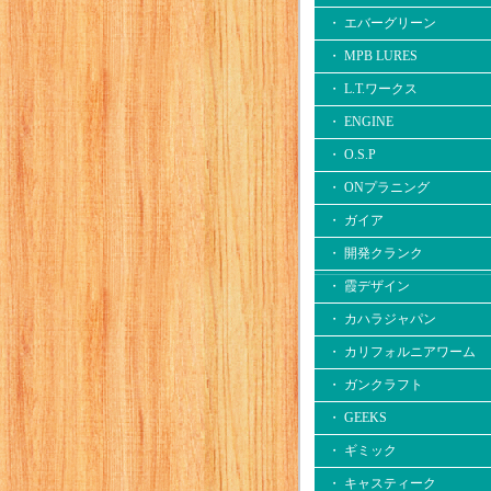
・ エバーグリーン
・ MPB LURES
・ L.T.ワークス
・ ENGINE
・ O.S.P
・ ONプラニング
・ ガイア
・ 開発クランク
・ 霞デザイン
・ カハラジャパン
・ カリフォルニアワーム
・ ガンクラフト
・ GEEKS
・ ギミック
・ キャスティーク