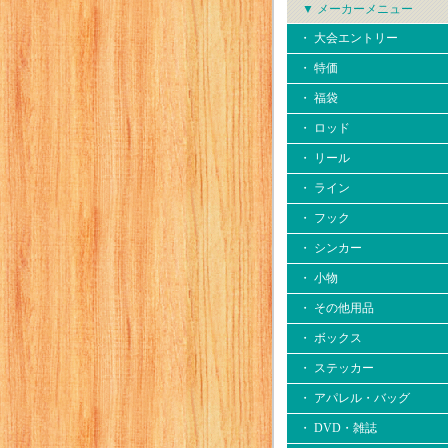
▼ メーカーメニュー
・ 大会エントリー
・ 特価
・ 福袋
・ ロッド
・ リール
・ ライン
・ フック
・ シンカー
・ 小物
・ その他用品
・ ボックス
・ ステッカー
・ アパレル・バッグ
・ DVD・雑誌