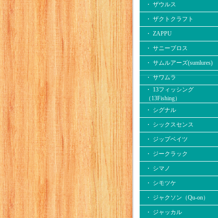
・ ザウルス
・ ザクトクラフト
・ ZAPPU
・ サニーブロス
・ サムルアーズ(sumlures)
・ サワムラ
・ 13フィッシング
（13Fishing）
・ シグナル
・ シックスセンス
・ ジップベイツ
・ ジークラック
・ シマノ
・ シモツケ
・ ジャクソン（Qu-on）
・ ジャッカル