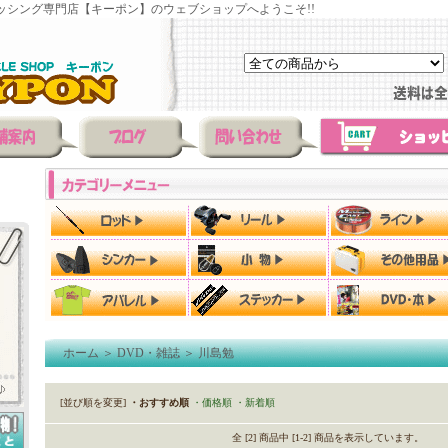
ッシング専門店【キーポン】のウェブショップへようこそ!!
ホーム
＞
DVD・雑誌
＞
川島勉
[並び順を変更]
・おすすめ順
・価格順
・新着順
全 [2] 商品中 [1-2] 商品を表示しています。