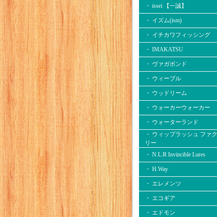
・ issei 【一誠】
・ イズム(ism)
・ イチカワフィッシング
・ IMAKATSU
・ ヴァガボンド
・ ウィーブル
・ ウッドリーム
・ ウォーカーウォーカー
・ ウォーターランド
・ ウィップラッシュ ファ
リー
・ N.L.R Invincible Lures
・ H.Way
・ エレメンツ
・ エコギア
・ エドモン