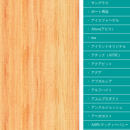
・ サングラス
・ ボート用品
・ アイスフォーゲル
・ Abyss(アビス）
・ ima
・ アイランドオリジナル
・ アチック（ATTIC）
・ アクアビット
・ アグア
・ アブガルシア
・ アルフハイト
・ アユムプロダクト
・ アンクルジョッシュ
・ アーボガスト
・ AHPLマッディーバニー