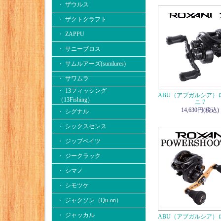
・ ザウルス
・ ザクトクラフト
・ ZAPPU
・ サニーブロス
・ サムルアーズ(sumlures)
・ サワムラ
・ 13フィッシング
ABU（アブガルシア）
（13Fishing）
ニ 7
14,630円(税込)
・ シグナル
・ シックスセンス
・ ジップベイツ
・ ジークラック
・ シマノ
・ シモツケ
・ ジャクソン（Qu-on）
・ ジャッカル
ABU（アブガルシア）