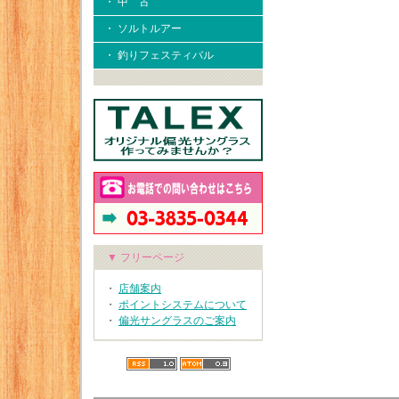
・ 中 古
・ ソルトルアー
・ 釣りフェスティバル
▼ フリーページ
・
店舗案内
・
ポイントシステムについて
・
偏光サングラスのご案内