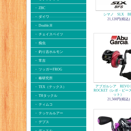
・ ZBC
シマノ SLX BF
・ ダイワ
21,120円(税込)
・ Double.H
・ チェイスベイツ
・ 痴虫
・ 釣り吉ホルモン
・ 常吉
・ ツッガーFROG
・ 椿研究所
アブガルシア REVO B
・ TEX（テックス）
ROCKET（レボ・ビー
ット）
・ THタックル
21,560円(税込)
・ ティムコ
・ テッケルルアー
・ デプス
・ デュエル