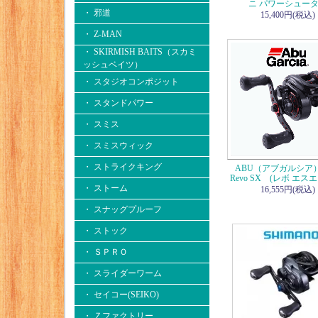
ニ パワーシュー
・ 邪道
15,400円(税込)
・ Z-MAN
・ SKIRMISH BAITS（スカミ
ッシュベイツ）
・ スタジオコンポジット
・ スタンドパワー
・ スミス
・ スミスウィック
・ ストライクキング
ABU（アブガルシア）
Revo SX (レボ エス
・ ストーム
16,555円(税込)
・ スナッグプルーフ
・ ストック
・ ＳＰＲＯ
・ スライダーワーム
・ セイコー(SEIKO)
・ Ｚファクトリー