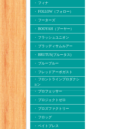
・ フィナ
・ FOLLOW（フォロー）
・ フーターズ
・ BOOYAH（ブーヤー）
・ フラッシュユニオン
・ ブラッディサムルアー
・ BRUTUS(ブルータス)
・ ブルーブルー
・ フレッドアーボガスト
・ フロントラインプロダクシ
ョン
・ プロフェッサー
・ プロジェクトゼロ
・ プロズファクトリー
・ フロッグ
・ ベイトブレス