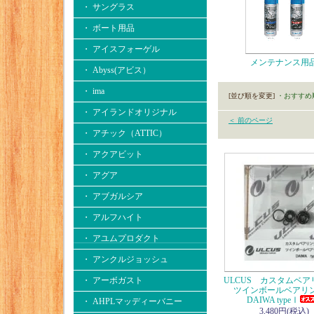
・ サングラス
・ ボート用品
・ アイスフォーゲル
メンテナンス用
・ Abyss(アビス）
・ ima
[並び順を変更]
・おすすめ
・ アイランドオリジナル
＜ 前のページ
・ アチック（ATTIC）
・ アクアビット
・ アグア
・ アブガルシア
・ アルフハイト
・ アユムプロダクト
・ アンクルジョッシュ
・ アーボガスト
ULCUS カスタムベ
ツインボールベア
DAIWA typeⅠ
・ AHPLマッディーバニー
3,480円(税込)