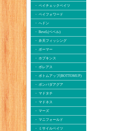
・ ペイチェックベイツ
・ ペイフォワード
・ へドン
・ BeveL(ベベル)
・ 弁天フィッシング
・ ボーマー
・ ホプキンス
・ ボレアス
・ ボトムアップ(BOTTOMUP)
・ ボンバダアグア
・ マドタチ
・ マドネス
・ マーズ
・ マニフォールド
・ ミサイルベイツ