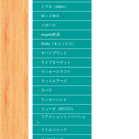
・ ミブロ（mibro）
・ ＭＩＺＭＯ
・ メガバス
・ mogami釣具
・ Molix（モリックス）
・ ヤバイブランド
・ ライブターゲット
・ ラッキークラフト
・ ラッドルアーズ
・ ラパラ
・ ランカーハント
・ リューギ（RYUGI）
・ リアクションイノベーショ
ン
・ リトルジャック