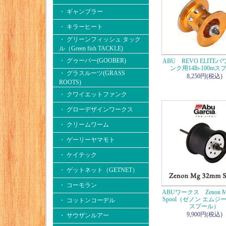
・ ギャンブラー
・ キラーヒート
・ グリーンフィッシュ タック
ル（Green fish TACKLE)
・ グゥーバー(GOOBER)
ABU REVO ELITE
ンク用14lb-100mス
・ グラスルーツ(GRASS
8,250円(税込)
ROOTS)
・ クワイエットファンク
・ グローデザインワークス
・ クリームワーム
・ ゲーリーヤマモト
・ ケイテック
・ ゲットネット（GETNET）
・ コーモラン
ABUワークス Zenon M
Spool（ゼノン エムジー
・ コットンコーデル
スプール）
9,900円(税込)
・ サウザンルアー