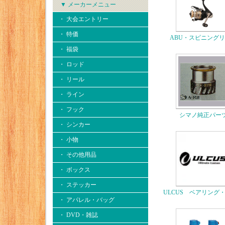
▼ メーカーメニュー
・ 大会エントリー
・ 特価
ABU・スピニング
・ 福袋
・ ロッド
・ リール
・ ライン
・ フック
シマノ純正パー
・ シンカー
・ 小物
・ その他用品
・ ボックス
・ ステッカー
ULCUS ベアリング
・ アパレル・バッグ
・ DVD・雑誌