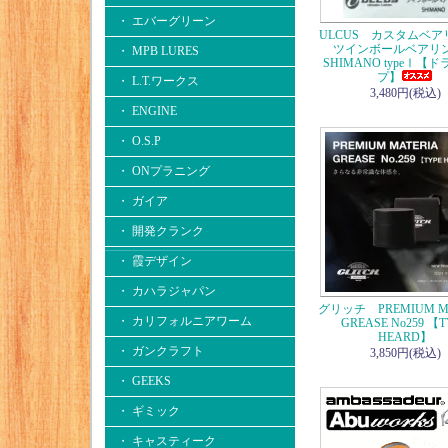
・ エバーグリーン
ULCUS カスタムベ
ツインボールベア
・ MPB LURES
SHIMANO typeⅠ【
プ】
・ L.T.ワークス
3,480円(税込)
・ ENGINE
・ O.S.P
・ ONプラニング
・ ガイア
・ 開発クランク
・ 霞デザイン
・ カハラジャパン
グリッチ PREMIUM M
・ カリフォルニアワーム
GREASE No259 【T
HEARD】
・ ガンクラフト
3,850円(税込)
・ GEEKS
・ ギミック
・ キャスティーク