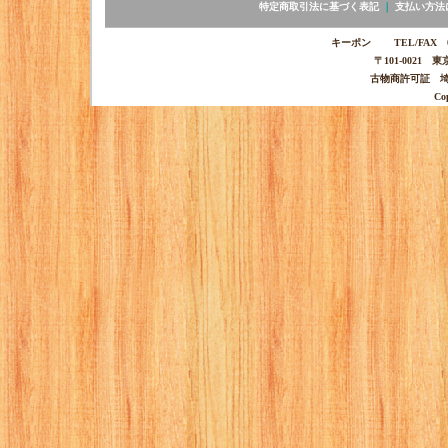
特定商取引法に基づく表記
｜
支払い方法
キーポン TEL/FAX 03-
〒101-0021 
古物商許可証 埼玉
Co