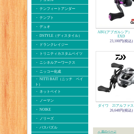
・ テンフィートアンダー
・ テンプト
・ デュオ
ABU(アブガルシア） 
・ DSTYLE（ディスタイル）
EXD
23,100円(税込)
・ ドランクレイジー
・ トリニティカスタムベイツ
・ ニシネルアーワークス
・ ニッコー化成
・ NITTI BAIT（ニッチ ベイ
ト）
・ ネットベイト
・ ノーマン
ダイワ 21アルファスS
・ NOIKE
26,648円(税込)
・ ノリーズ
・ バスパズル
＜ 前のページ