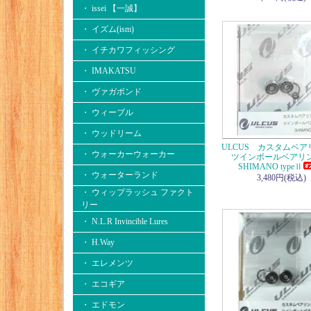
・ issei 【一誠】
・ イズム(ism)
・ イチカワフィッシング
・ IMAKATSU
・ ヴァガボンド
・ ウィーブル
・ ウッドリーム
ULCUS カスタムベ
・ ウォーカーウォーカー
ツインボールベア
SHIMANO typeⅡ
・ ウォーターランド
3,480円(税込)
・ ウィップラッシュ ファクト
リー
・ N.L.R Invincible Lures
・ H.Way
・ エレメンツ
・ エコギア
・ エドモン