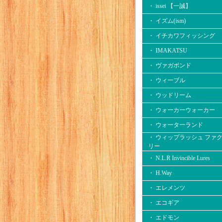
・ issei 【一誠】
・ イズム(ism)
・ イチカワフィッシング
・ IMAKATSU
・ ヴァガボンド
・ ウィーブル
・ ウッドリーム
・ ウォーカーウォーカー
・ ウォーターランド
・ ウィップラッシュ ファ
リー
・ N.L.R Invincible Lures
・ H.Way
・ エレメンツ
・ エコギア
・ エドモン