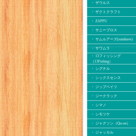
・ ザウルス
・ ザクトクラフト
・ ZAPPU
・ サニーブロス
・ サムルアーズ(sumlures)
・ サワムラ
・ 13フィッシング
（13Fishing）
・ シグナル
・ シックスセンス
・ ジップベイツ
・ ジークラック
・ シマノ
・ シモツケ
・ ジャクソン（Qu-on）
・ ジャッカル