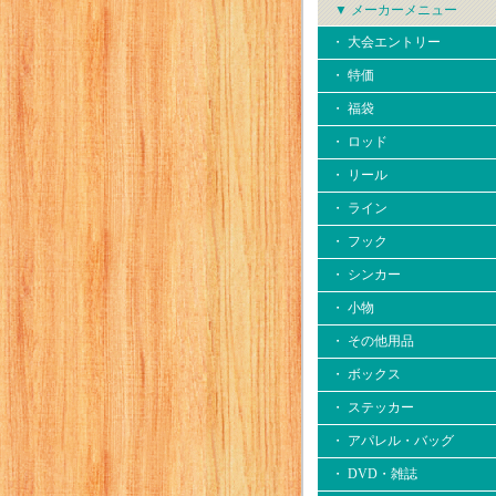
▼ メーカーメニュー
・ 大会エントリー
・ 特価
・ 福袋
・ ロッド
・ リール
・ ライン
・ フック
・ シンカー
・ 小物
・ その他用品
・ ボックス
・ ステッカー
・ アパレル・バッグ
・ DVD・雑誌