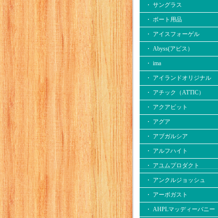
・ サングラス
・ ボート用品
・ アイスフォーゲル
・ Abyss(アビス）
・ ima
・ アイランドオリジナル
・ アチック（ATTIC）
・ アクアビット
・ アグア
・ アブガルシア
・ アルフハイト
・ アユムプロダクト
・ アンクルジョッシュ
・ アーボガスト
・ AHPLマッディーバニー