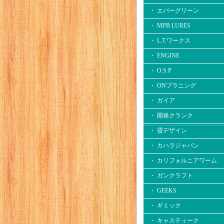
・ エバーグリーン
・ MPB LURES
・ L.T.ワークス
・ ENGINE
・ O.S.P
・ ONプラニング
・ ガイア
・ 開発クランク
・ 霞デザイン
・ カハラジャパン
・ カリフォルニアワーム
・ ガンクラフト
・ GEEKS
・ ギミック
・ キャスティーク