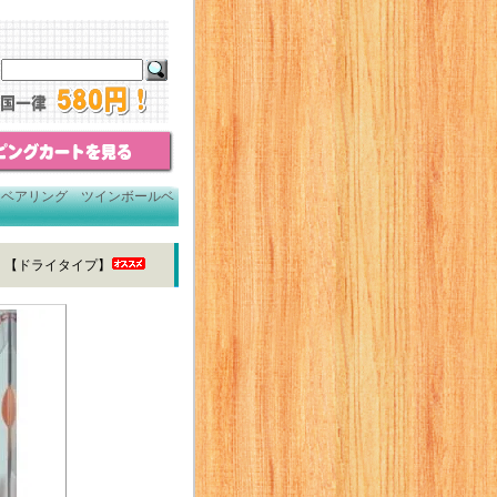
タムベアリング ツインボールベ
eⅠ【ドライタイプ】