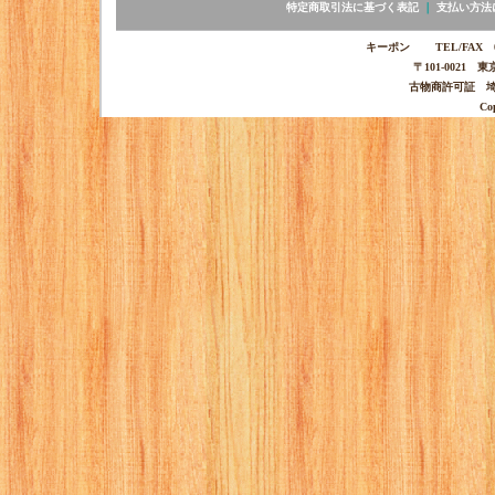
特定商取引法に基づく表記
｜
支払い方法
キーポン TEL/FAX 03-
〒101-0021 
古物商許可証 埼玉
Co