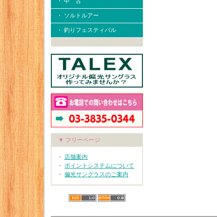
・ 中 古
・ ソルトルアー
・ 釣りフェスティバル
▼ フリーページ
・
店舗案内
・
ポイントシステムについて
・
偏光サングラスのご案内