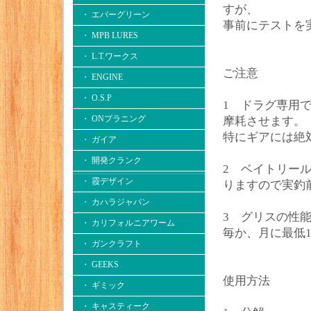
すが、
・ エバーグリーン
事前にテストを
・ MPB LURES
・ L.T.ワークス
ご注意
・ ENGINE
・ O.S.P
1 ドラグ専用
・ ONプラニング
摩耗させます。
特にギアには絶
・ ガイア
・ 開発クランク
2 ベイトリー
・ 霞デザイン
りますので実釣
・ カハラジャパン
3 グリスの性
・ カリフォルニアワーム
毎か、月に最低
・ ガンクラフト
・ GEEKS
使用方法
・ ギミック
・ キャスティーク