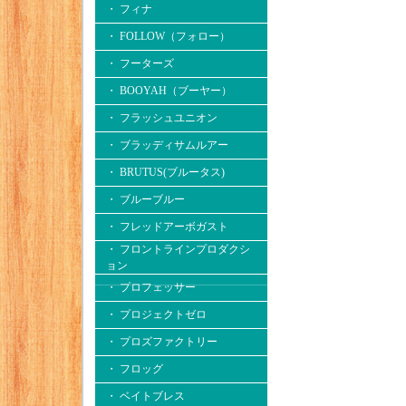
・ フィナ
・ FOLLOW（フォロー）
・ フーターズ
・ BOOYAH（ブーヤー）
・ フラッシュユニオン
・ ブラッディサムルアー
・ BRUTUS(ブルータス)
・ ブルーブルー
・ フレッドアーボガスト
・ フロントラインプロダクシ
ョン
・ プロフェッサー
・ プロジェクトゼロ
・ プロズファクトリー
・ フロッグ
・ ベイトブレス