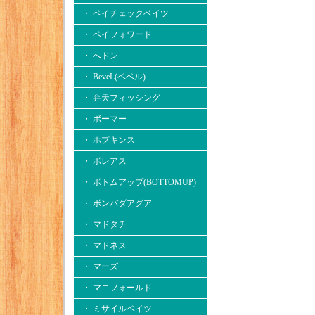
・ ペイチェックベイツ
・ ペイフォワード
・ へドン
・ BeveL(ベベル)
・ 弁天フィッシング
・ ボーマー
・ ホプキンス
・ ボレアス
・ ボトムアップ(BOTTOMUP)
・ ボンバダアグア
・ マドタチ
・ マドネス
・ マーズ
・ マニフォールド
・ ミサイルベイツ