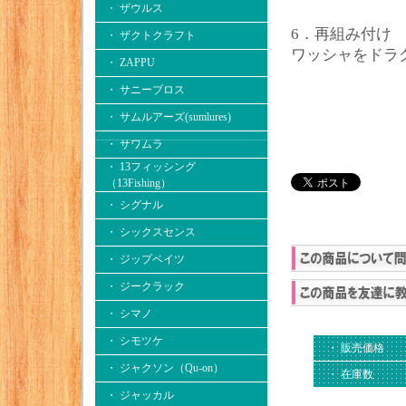
・ ザウルス
6．再組み付け
・ ザクトクラフト
ワッシャをドラ
・ ZAPPU
・ サニーブロス
・ サムルアーズ(sumlures)
・ サワムラ
・ 13フィッシング
（13Fishing）
・ シグナル
・ シックスセンス
・ ジップベイツ
・ ジークラック
・ シマノ
・ シモツケ
・ 販売価格
・ ジャクソン（Qu-on）
・ 在庫数
・ ジャッカル