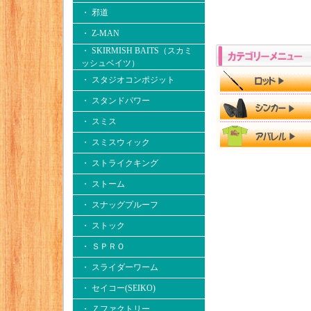
・ 邪道
・ Z-MAN
・ SKIRMISH BAITS（スカミ
ッシュベイツ）
・ スタジオコンポジット
・ スタンドパワー
・ スミス
・ スミスウィック
・ ストライクキング
・ ストーム
・ スナッグプルーフ
・ ストック
・ ＳＰＲＯ
・ スライダーワーム
・ セイコー(SEIKO)
・ Ｚファクトリー