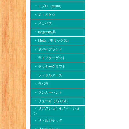
・ ミブロ（mibro）
・ ＭＩＺＭＯ
・ メガバス
・ mogami釣具
・ Molix（モリックス）
・ ヤバイブランド
・ ライブターゲット
・ ラッキークラフト
・ ラッドルアーズ
・ ラパラ
・ ランカーハント
・ リューギ（RYUGI）
・ リアクションイノベーショ
ン
・ リトルジャック