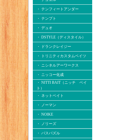
・ テンフィートアンダー
・ テンプト
・ デュオ
・ DSTYLE（ディスタイル）
・ ドランクレイジー
・ トリニティカスタムベイツ
・ ニシネルアーワークス
・ ニッコー化成
・ NITTI BAIT（ニッチ ベイ
ト）
・ ネットベイト
・ ノーマン
・ NOIKE
・ ノリーズ
・ バスパズル