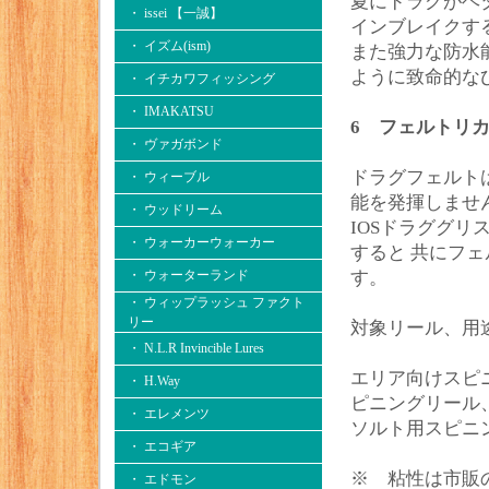
夏にドラグがヘ
・ issei 【一誠】
インブレイクす
・ イズム(ism)
また強力な防水
ように致命的な
・ イチカワフィッシング
・ IMAKATSU
6 フェルトリ
・ ヴァガボンド
ドラグフェルト
・ ウィーブル
能を発揮しませ
・ ウッドリーム
IOSドラググリ
・ ウォーカーウォーカー
すると 共にフ
・ ウォーターランド
す。
・ ウィップラッシュ ファクト
リー
対象リール、用
・ N.L.R Invincible Lures
エリア向けスピ
・ H.Way
ピニングリール
・ エレメンツ
ソルト用スピニ
・ エコギア
※ 粘性は市販
・ エドモン