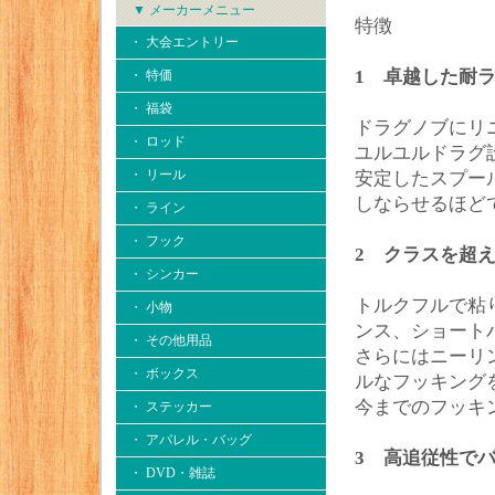
▼ メーカーメニュー
特徴
・ 大会エントリー
1 卓越した耐
・ 特価
・ 福袋
ドラグノブにリ
・ ロッド
ユルユルドラグ
・ リール
安定したスプー
しならせるほど
・ ライン
・ フック
2 クラスを超
・ シンカー
トルクフルで粘
・ 小物
ンス、ショート
・ その他用品
さらにはニーリ
・ ボックス
ルなフッキング
今までのフッキ
・ ステッカー
・ アパレル・バッグ
3 高追従性で
・ DVD・雑誌