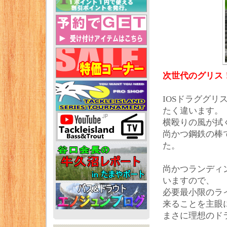
次世代のグリス
IOSドラググ
たく違います。
横殴りの風が拭
尚かつ鋼鉄の棒
た。
尚かつランディ
いますので、
必要最小限のラ
来ることを主眼
まさに理想のド