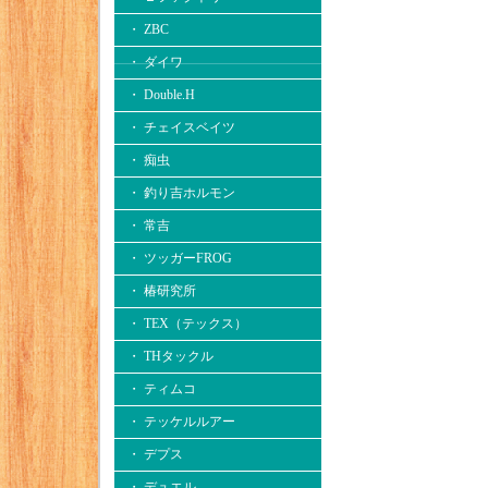
・ ZBC
・ ダイワ
・ Double.H
・ チェイスベイツ
・ 痴虫
・ 釣り吉ホルモン
・ 常吉
・ ツッガーFROG
・ 椿研究所
・ TEX（テックス）
・ THタックル
・ ティムコ
・ テッケルルアー
・ デプス
・ デュエル