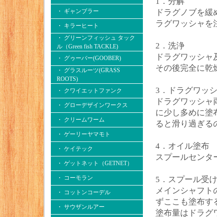
1．分解
・ ギャンブラー
ドラグノブを緩
ラグワッシャを
・ キラーヒート
・ グリーンフィッシュ タック
2．洗浄
ル（Green fish TACKLE)
ドラグワッシャ
・ グゥーバー(GOOBER)
その後完全に乾
・ グラスルーツ(GRASS
ROOTS)
3．ドラグワッ
・ クワイエットファンク
ドラグワッシャ
・ グローデザインワークス
に少し多めに塗
・ クリームワーム
ると滑り過ぎる
・ ゲーリーヤマモト
4．オイル塗布
・ ケイテック
スプールセンター
・ ゲットネット（GETNET）
・ コーモラン
5．スプール受
メインシャフト
・ コットンコーデル
ずここも塗布す
・ サウザンルアー
塗布量はドラグ