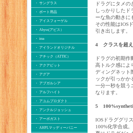
・ サングラス
ドラグにタメの
しっかりしたド
・ ボート用品
ーな魚の動きに
・ アイスフォーゲル
その性能はIO
・ Abyss(アビス）
引き出します。
・ ima
4 クラスを超
・ アイランドオリジナル
・ アチック（ATTIC）
ドラグの初期作
高トルク感によ
・ アクアビット
ディングネット
・ アグア
ックが引っかか
・ アブガルシア
一分一秒を競う
なります。
・ アルフハイト
・ アユムプロダクト
5 100%synthet
・ アンクルジョッシュ
・ アーボガスト
IOSドラググ
100%化学合成。
・ AHPLマッディーバニー