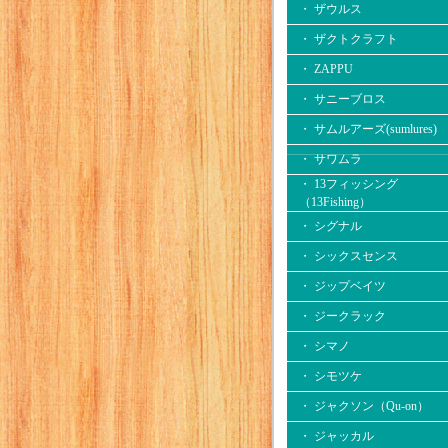
・ ザウルス
・ ザクトクラフト
・ ZAPPU
・ サニーブロス
・ サムルアーズ(sumlures)
・ サワムラ
・ 13フィッシング
（13Fishing）
・ シグナル
・ シックスセンス
・ ジップベイツ
・ ジークラック
・ シマノ
・ シモツケ
・ ジャクソン（Qu-on）
・ ジャッカル