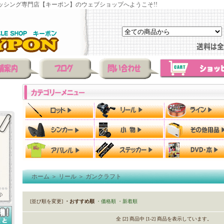
ッシング専門店【キーポン】のウェブショップへようこそ!!
ホーム
＞
リール
＞
ガンクラフト
[並び順を変更]
・おすすめ順
・価格順
・新着順
全 [2] 商品中 [1-2] 商品を表示しています。