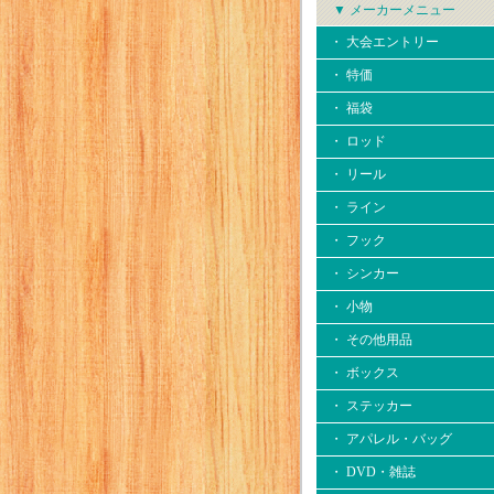
▼ メーカーメニュー
・ 大会エントリー
・ 特価
・ 福袋
・ ロッド
・ リール
・ ライン
・ フック
・ シンカー
・ 小物
・ その他用品
・ ボックス
・ ステッカー
・ アパレル・バッグ
・ DVD・雑誌