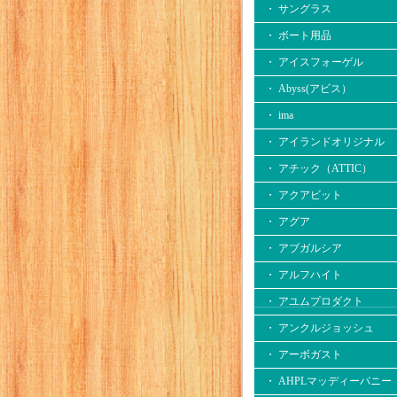
・ サングラス
・ ボート用品
・ アイスフォーゲル
・ Abyss(アビス）
・ ima
・ アイランドオリジナル
・ アチック（ATTIC）
・ アクアビット
・ アグア
・ アブガルシア
・ アルフハイト
・ アユムプロダクト
・ アンクルジョッシュ
・ アーボガスト
・ AHPLマッディーバニー