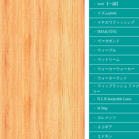
・ issei 【一誠】
・ イズム(ism)
・ イチカワフィッシング
・ IMAKATSU
・ ヴァガボンド
・ ウィーブル
・ ウッドリーム
・ ウォーカーウォーカー
・ ウォーターランド
・ ウィップラッシュ ファ
リー
・ N.L.R Invincible Lures
・ H.Way
・ エレメンツ
・ エコギア
・ エドモン