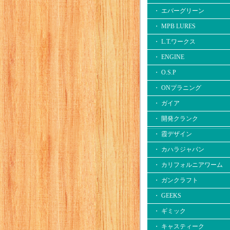
・ エバーグリーン
・ MPB LURES
・ L.T.ワークス
・ ENGINE
・ O.S.P
・ ONプラニング
・ ガイア
・ 開発クランク
・ 霞デザイン
・ カハラジャパン
・ カリフォルニアワーム
・ ガンクラフト
・ GEEKS
・ ギミック
・ キャスティーク