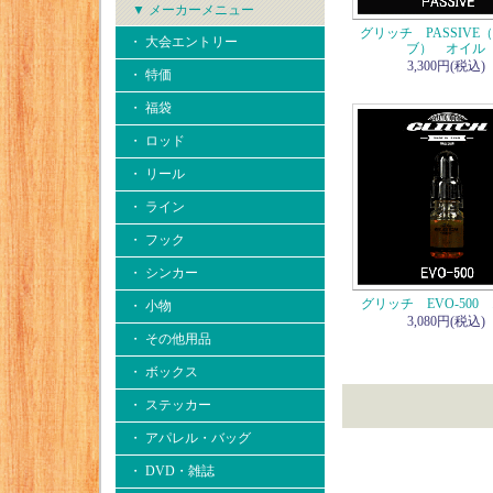
▼ メーカーメニュー
グリッチ PASSIVE
・ 大会エントリー
ブ） オイル
3,300円(税込)
・ 特価
・ 福袋
・ ロッド
・ リール
・ ライン
・ フック
・ シンカー
グリッチ EVO-500
・ 小物
3,080円(税込)
・ その他用品
・ ボックス
・ ステッカー
・ アパレル・バッグ
・ DVD・雑誌