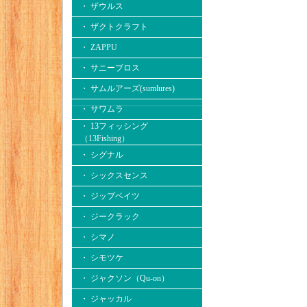
・ ザウルス
・ ザクトクラフト
・ ZAPPU
・ サニーブロス
・ サムルアーズ(sumlures)
・ サワムラ
・ 13フィッシング
（13Fishing）
・ シグナル
・ シックスセンス
・ ジップベイツ
・ ジークラック
・ シマノ
・ シモツケ
・ ジャクソン（Qu-on）
・ ジャッカル