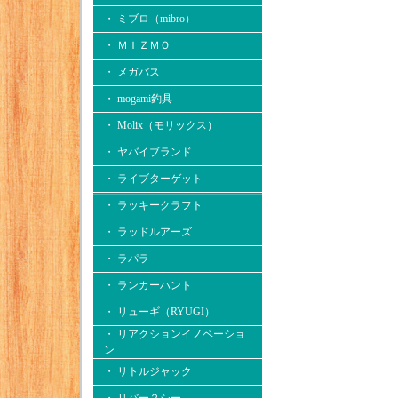
・ ミブロ（mibro）
・ ＭＩＺＭＯ
・ メガバス
・ mogami釣具
・ Molix（モリックス）
・ ヤバイブランド
・ ライブターゲット
・ ラッキークラフト
・ ラッドルアーズ
・ ラパラ
・ ランカーハント
・ リューギ（RYUGI）
・ リアクションイノベーショ
ン
・ リトルジャック