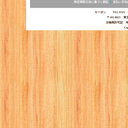
特定商取引法に基づく表記
｜
支払い方法
キーポン TEL/FAX 03-
〒101-0021 
古物商許可証 埼玉
Co