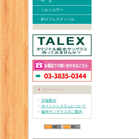
・ 中 古
・ ソルトルアー
・ 釣りフェスティバル
▼ フリーページ
・
店舗案内
・
ポイントシステムについて
・
偏光サングラスのご案内