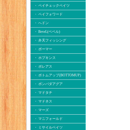
・ ペイチェックベイツ
・ ペイフォワード
・ へドン
・ BeveL(ベベル)
・ 弁天フィッシング
・ ボーマー
・ ホプキンス
・ ボレアス
・ ボトムアップ(BOTTOMUP)
・ ボンバダアグア
・ マドタチ
・ マドネス
・ マーズ
・ マニフォールド
・ ミサイルベイツ