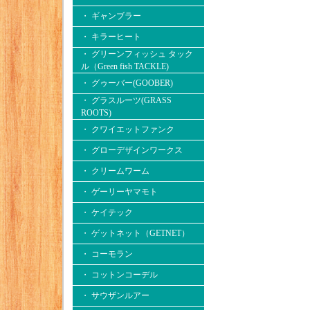
・ ギャンブラー
・ キラーヒート
・ グリーンフィッシュ タック
ル（Green fish TACKLE)
・ グゥーバー(GOOBER)
・ グラスルーツ(GRASS
ROOTS)
・ クワイエットファンク
・ グローデザインワークス
・ クリームワーム
・ ゲーリーヤマモト
・ ケイテック
・ ゲットネット（GETNET）
・ コーモラン
・ コットンコーデル
・ サウザンルアー