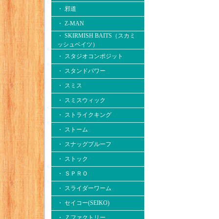
・ 邪道
・ Z-MAN
・ SKIRMISH BAITS（スカミ
ッシュベイツ）
・ スタジオコンポジット
・ スタンドパワー
・ スミス
・ スミスウィック
・ ストライクキング
・ ストーム
・ スナッグプルーフ
・ ストック
・ ＳＰＲＯ
・ スライダーワーム
・ セイコー(SEIKO)
・ Ｚファクトリー