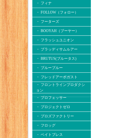
・ フィナ
・ FOLLOW（フォロー）
・ フーターズ
・ BOOYAH（ブーヤー）
・ フラッシュユニオン
・ ブラッディサムルアー
・ BRUTUS(ブルータス)
・ ブルーブルー
・ フレッドアーボガスト
・ フロントラインプロダクシ
ョン
・ プロフェッサー
・ プロジェクトゼロ
・ プロズファクトリー
・ フロッグ
・ ベイトブレス