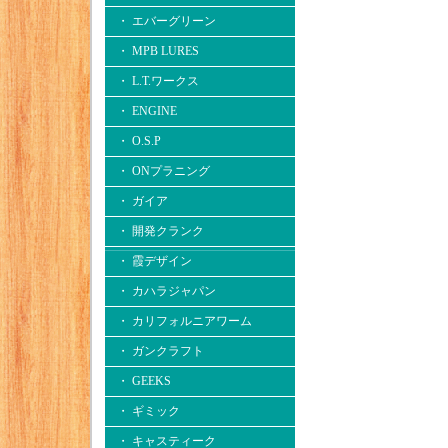
・ エバーグリーン
・ MPB LURES
・ L.T.ワークス
・ ENGINE
・ O.S.P
・ ONプラニング
・ ガイア
・ 開発クランク
・ 霞デザイン
・ カハラジャパン
・ カリフォルニアワーム
・ ガンクラフト
・ GEEKS
・ ギミック
・ キャスティーク