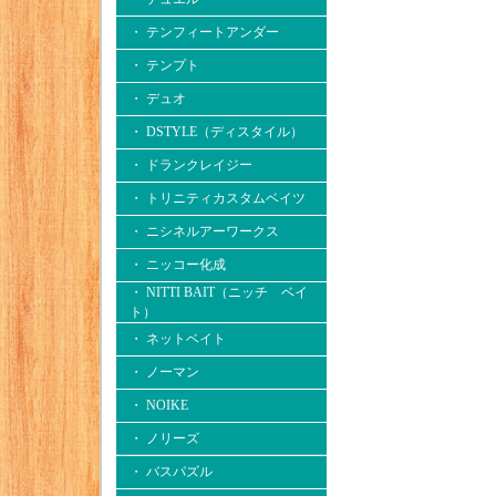
・ テンフィートアンダー
・ テンプト
・ デュオ
・ DSTYLE（ディスタイル）
・ ドランクレイジー
・ トリニティカスタムベイツ
・ ニシネルアーワークス
・ ニッコー化成
・ NITTI BAIT（ニッチ ベイ
ト）
・ ネットベイト
・ ノーマン
・ NOIKE
・ ノリーズ
・ バスパズル