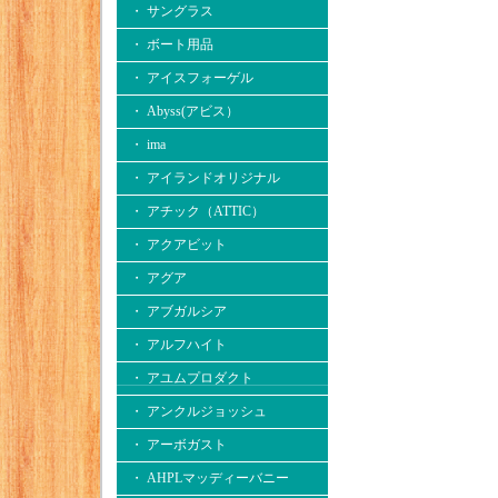
・ サングラス
・ ボート用品
・ アイスフォーゲル
・ Abyss(アビス）
・ ima
・ アイランドオリジナル
・ アチック（ATTIC）
・ アクアビット
・ アグア
・ アブガルシア
・ アルフハイト
・ アユムプロダクト
・ アンクルジョッシュ
・ アーボガスト
・ AHPLマッディーバニー