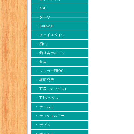
・ ZBC
・ ダイワ
・ Double.H
・ チェイスベイツ
・ 痴虫
・ 釣り吉ホルモン
・ 常吉
・ ツッガーFROG
・ 椿研究所
・ TEX（テックス）
・ THタックル
・ ティムコ
・ テッケルルアー
・ デプス
・ デュエル