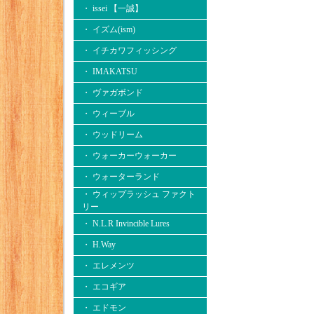
・ issei 【一誠】
・ イズム(ism)
・ イチカワフィッシング
・ IMAKATSU
・ ヴァガボンド
・ ウィーブル
・ ウッドリーム
・ ウォーカーウォーカー
・ ウォーターランド
・ ウィップラッシュ ファクト
リー
・ N.L.R Invincible Lures
・ H.Way
・ エレメンツ
・ エコギア
・ エドモン