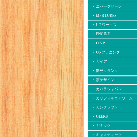
・ エバーグリーン
・ MPB LURES
・ L.T.ワークス
・ ENGINE
・ O.S.P
・ ONプラニング
・ ガイア
・ 開発クランク
・ 霞デザイン
・ カハラジャパン
・ カリフォルニアワーム
・ ガンクラフト
・ GEEKS
・ ギミック
・ キャスティーク