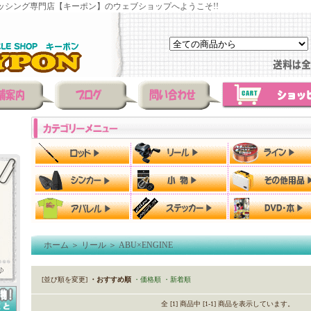
ッシング専門店【キーポン】のウェブショップへようこそ!!
ホーム
＞
リール
＞
ABU×ENGINE
[並び順を変更]
・おすすめ順
・価格順
・新着順
全 [1] 商品中 [1-1] 商品を表示しています。