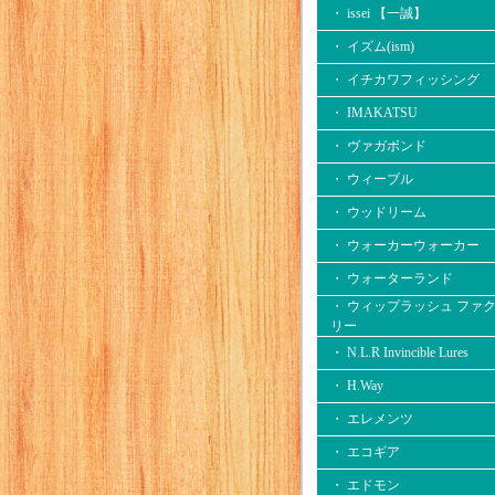
・ issei 【一誠】
・ イズム(ism)
・ イチカワフィッシング
・ IMAKATSU
・ ヴァガボンド
・ ウィーブル
・ ウッドリーム
・ ウォーカーウォーカー
・ ウォーターランド
・ ウィップラッシュ ファ
リー
・ N.L.R Invincible Lures
・ H.Way
・ エレメンツ
・ エコギア
・ エドモン