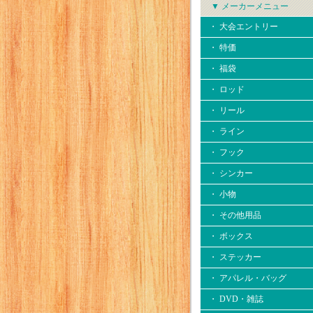
▼ メーカーメニュー
・ 大会エントリー
・ 特価
・ 福袋
・ ロッド
・ リール
・ ライン
・ フック
・ シンカー
・ 小物
・ その他用品
・ ボックス
・ ステッカー
・ アパレル・バッグ
・ DVD・雑誌