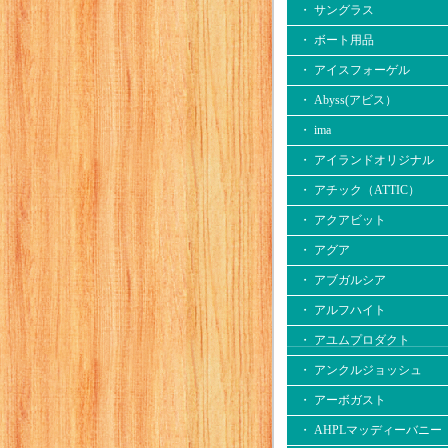
・ サングラス
・ ボート用品
・ アイスフォーゲル
・ Abyss(アビス）
・ ima
・ アイランドオリジナル
・ アチック（ATTIC）
・ アクアビット
・ アグア
・ アブガルシア
・ アルフハイト
・ アユムプロダクト
・ アンクルジョッシュ
・ アーボガスト
・ AHPLマッディーバニー