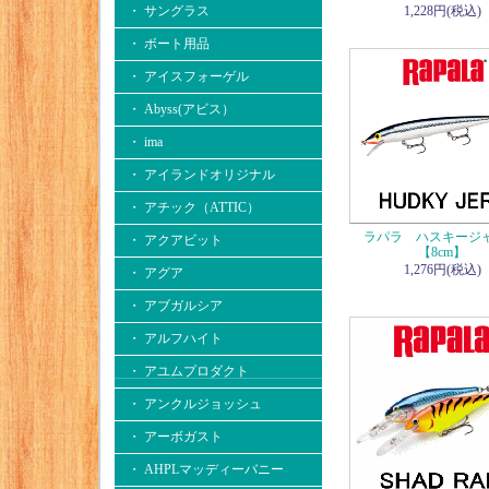
・ サングラス
1,228円(税込)
・ ボート用品
・ アイスフォーゲル
・ Abyss(アビス）
・ ima
・ アイランドオリジナル
・ アチック（ATTIC）
ラパラ ハスキージ
・ アクアビット
【8cm】
1,276円(税込)
・ アグア
・ アブガルシア
・ アルフハイト
・ アユムプロダクト
・ アンクルジョッシュ
・ アーボガスト
・ AHPLマッディーバニー