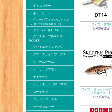
・ ギャンブラー
・ キラーヒート
・ グリーンフィッシュ タック
ル（Green fish TACKLE)
ラパラ DT14
1,465円(税込)
・ グゥーバー(GOOBER)
・ グラスルーツ(GRASS
ROOTS)
・ クワイエットファンク
・ グローデザインワークス
・ クリームワーム
・ ゲーリーヤマモト
・ ケイテック
・ ゲットネット（GETNET）
ラパラ スキッタープ
・ コーモラン
【限定カラー】
1,628円(税込)
・ コットンコーデル
・ サウザンルアー