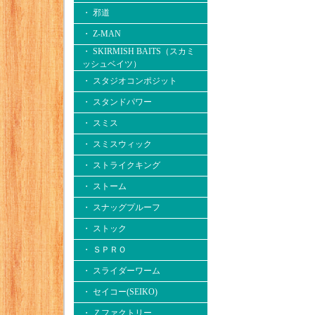
・ 邪道
・ Z-MAN
・ SKIRMISH BAITS（スカミ
ッシュベイツ）
・ スタジオコンポジット
・ スタンドパワー
・ スミス
・ スミスウィック
・ ストライクキング
・ ストーム
・ スナッグプルーフ
・ ストック
・ ＳＰＲＯ
・ スライダーワーム
・ セイコー(SEIKO)
・ Ｚファクトリー