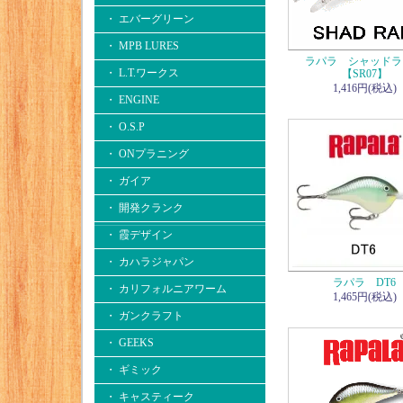
・ エバーグリーン
・ MPB LURES
ラパラ シャッドラ
・ L.T.ワークス
【SR07】
1,416円(税込)
・ ENGINE
・ O.S.P
・ ONプラニング
・ ガイア
・ 開発クランク
・ 霞デザイン
・ カハラジャパン
ラパラ DT6
・ カリフォルニアワーム
1,465円(税込)
・ ガンクラフト
・ GEEKS
・ ギミック
・ キャスティーク