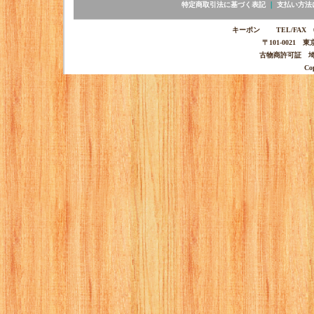
特定商取引法に基づく表記
｜
支払い方法
キーポン TEL/FAX 03-
〒101-0021 
古物商許可証 埼玉
Co