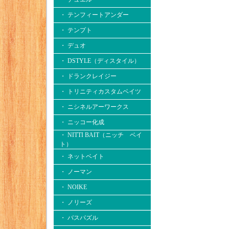
・ テンフィートアンダー
・ テンプト
・ デュオ
・ DSTYLE（ディスタイル）
・ ドランクレイジー
・ トリニティカスタムベイツ
・ ニシネルアーワークス
・ ニッコー化成
・ NITTI BAIT（ニッチ ベイ
ト）
・ ネットベイト
・ ノーマン
・ NOIKE
・ ノリーズ
・ バスパズル