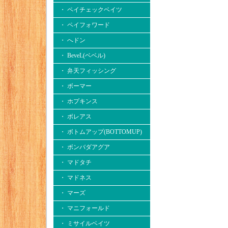
・ ペイチェックベイツ
・ ペイフォワード
・ へドン
・ BeveL(ベベル)
・ 弁天フィッシング
・ ボーマー
・ ホプキンス
・ ボレアス
・ ボトムアップ(BOTTOMUP)
・ ボンバダアグア
・ マドタチ
・ マドネス
・ マーズ
・ マニフォールド
・ ミサイルベイツ