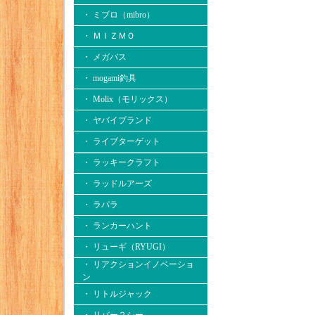
・ ミブロ（mibro）
・ ＭＩＺＭＯ
・ メガバス
・ mogami釣具
・ Molix（モリックス）
・ ヤバイブランド
・ ライブターゲット
・ ラッキークラフト
・ ラッドルアーズ
・ ラパラ
・ ランカーハント
・ リューギ（RYUGI）
・ リアクションイノベーショ
ン
・ リトルジャック