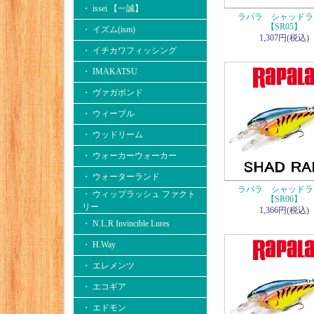
・ issei 【一誠】
ラパラ シャッドラ
【SR05】
・ イズム(ism)
1,307円(税込)
・ イチカワフィッシング
・ IMAKATSU
・ ヴァガボンド
・ ウィーブル
・ ウッドリーム
・ ウォーカーウォーカー
・ ウォーターランド
ラパラ シャッドラ
・ ウィップラッシュ ファクト
【SR06】
リー
1,366円(税込)
・ N.L.R Invincible Lures
・ H.Way
・ エレメンツ
・ エコギア
・ エドモン