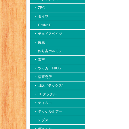
・ ZBC
・ ダイワ
・ Double.H
・ チェイスベイツ
・ 痴虫
・ 釣り吉ホルモン
・ 常吉
・ ツッガーFROG
・ 椿研究所
・ TEX（テックス）
・ THタックル
・ ティムコ
・ テッケルルアー
・ デプス
・ デュエル