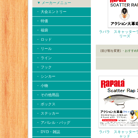
▼ メーカーメニュー
・ 大会エントリー
・ 特価
・ 福袋
ラパラ スキャッター
リーズ
・ ロッド
・ リール
[並び順を変更]
・おすすめ
・ ライン
・ フック
・ シンカー
・ 小物
・ その他用品
・ ボックス
・ ステッカー
・ アパレル・バッグ
・ DVD・雑誌
ラパラ スキャッター
ャッド