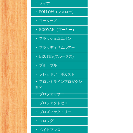
・ フィナ
・ FOLLOW（フォロー）
・ フーターズ
・ BOOYAH（ブーヤー）
・ フラッシュユニオン
・ ブラッディサムルアー
・ BRUTUS(ブルータス)
・ ブルーブルー
・ フレッドアーボガスト
・ フロントラインプロダクシ
ョン
・ プロフェッサー
・ プロジェクトゼロ
・ プロズファクトリー
・ フロッグ
・ ベイトブレス