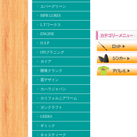
・ エバーグリーン
・ MPB LURES
・ L.T.ワークス
・ ENGINE
・ O.S.P
・ ONプラニング
・ ガイア
・ 開発クランク
・ 霞デザイン
・ カハラジャパン
・ カリフォルニアワーム
・ ガンクラフト
・ GEEKS
・ ギミック
・ キャスティーク