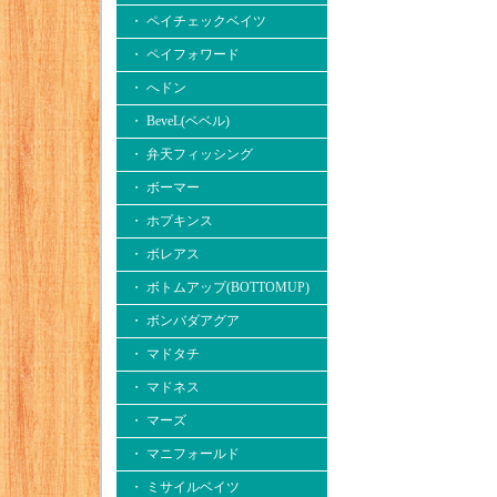
・ ペイチェックベイツ
・ ペイフォワード
・ へドン
・ BeveL(ベベル)
・ 弁天フィッシング
・ ボーマー
・ ホプキンス
・ ボレアス
・ ボトムアップ(BOTTOMUP)
・ ボンバダアグア
・ マドタチ
・ マドネス
・ マーズ
・ マニフォールド
・ ミサイルベイツ