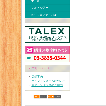
・ 中 古
・ ソルトルアー
・ 釣りフェスティバル
▼ フリーページ
・
店舗案内
・
ポイントシステムについて
・
偏光サングラスのご案内