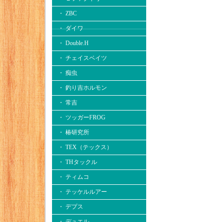
・ ZBC
・ ダイワ
・ Double.H
・ チェイスベイツ
・ 痴虫
・ 釣り吉ホルモン
・ 常吉
・ ツッガーFROG
・ 椿研究所
・ TEX（テックス）
・ THタックル
・ ティムコ
・ テッケルルアー
・ デプス
・ デュエル