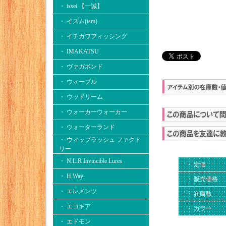
・ issei 【一誠】
・ イズム(ism)
・ イチカワフィッシング
・ IMAKATSU
・ ヴァガボンド
・ ウィーブル
・ ウッドリーム
・ ウォーカーウォーカー
・ ウォーターランド
・ ウィップラッシュ ファクト
リー
・ N.L.R Invincible Lures
・ 定価
・ H.Way
・ 販売価格
・ エレメンツ
・ 在庫数
・ エコギア
・ カラー
・ エドモン