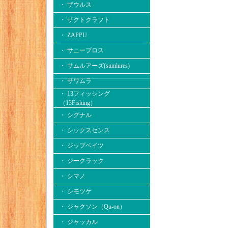
・ ザウルス
・ ザクトクラフト
・ ZAPPU
・ サニーブロス
・ サムルアーズ(sumlures)
・ サワムラ
・ 13フィッシング
（13Fishing）
・ シグナル
・ シックスセンス
・ ジップベイツ
・ ジークラック
・ シマノ
・ シモツケ
・ ジャクソン（Qu-on）
・ ジャッカル