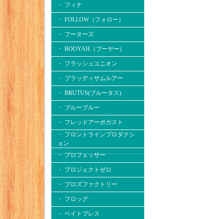
・ フィナ
・ FOLLOW（フォロー）
・ フーターズ
・ BOOYAH（ブーヤー）
・ フラッシュユニオン
・ ブラッディサムルアー
・ BRUTUS(ブルータス)
・ ブルーブルー
・ フレッドアーボガスト
・ フロントラインプロダクシ
ョン
・ プロフェッサー
・ プロジェクトゼロ
・ プロズファクトリー
・ フロッグ
・ ベイトブレス