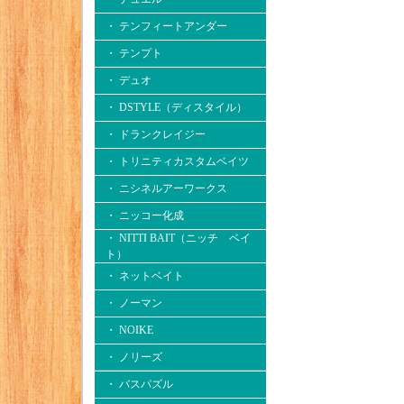
・ テンフィートアンダー
・ テンプト
・ デュオ
・ DSTYLE（ディスタイル）
・ ドランクレイジー
・ トリニティカスタムベイツ
・ ニシネルアーワークス
・ ニッコー化成
・ NITTI BAIT（ニッチ ベイ
ト）
・ ネットベイト
・ ノーマン
・ NOIKE
・ ノリーズ
・ バスパズル