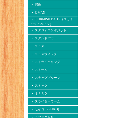
・ 邪道
・ Z-MAN
・ SKIRMISH BAITS（スカミ
ッシュベイツ）
・ スタジオコンポジット
・ スタンドパワー
・ スミス
・ スミスウィック
・ ストライクキング
・ ストーム
・ スナッグプルーフ
・ ストック
・ ＳＰＲＯ
・ スライダーワーム
・ セイコー(SEIKO)
・ Ｚファクトリー