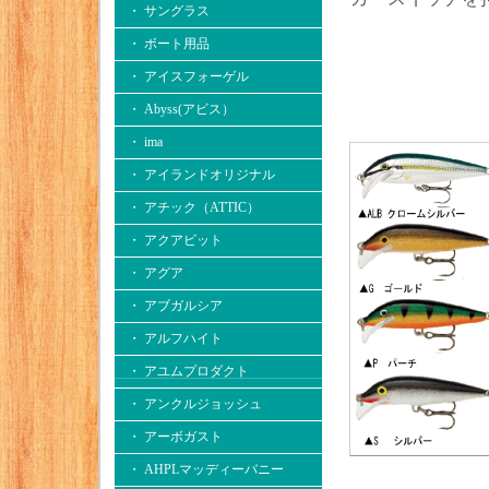
・ サングラス
・ ボート用品
・ アイスフォーゲル
・ Abyss(アビス）
・ ima
・ アイランドオリジナル
・ アチック（ATTIC）
・ アクアビット
・ アグア
・ アブガルシア
・ アルフハイト
・ アユムプロダクト
・ アンクルジョッシュ
・ アーボガスト
・ AHPLマッディーバニー