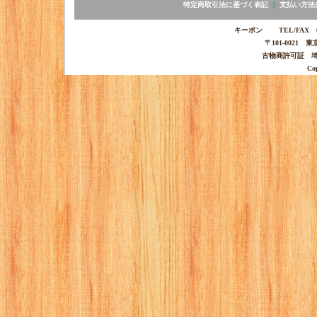
特定商取引法に基づく表記
｜
支払い方法
キーポン TEL/FAX 03-
〒101-0021 
古物商許可証 埼玉
Co