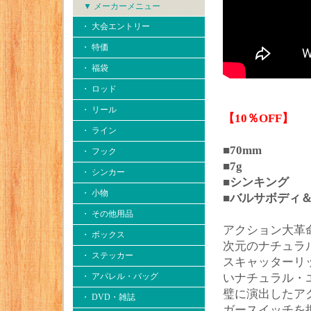
▼ メーカーメニュー
・ 大会エントリー
・ 特価
・ 福袋
・ ロッド
・ リール
【10％OFF】
・ ライン
■70mm
・ フック
■7g
・ シンカー
■シンキング
・ 小物
■バルサボディ
・ その他用品
アクション大革
・ ボックス
次元のナチュラ
・ ステッカー
スキャッターリ
・ アパレル・バッグ
いナチュラル・
璧に演出したア
・ DVD・雑誌
ガースイッチを