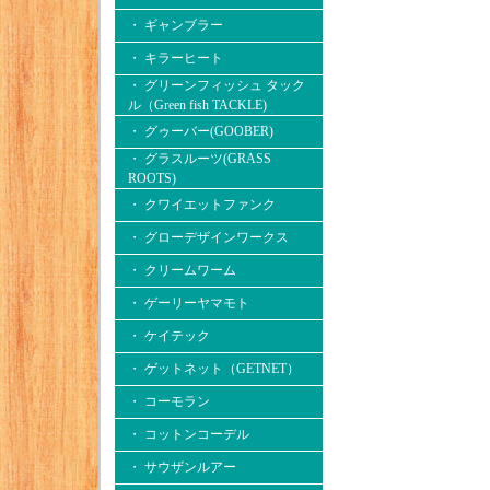
・ ギャンブラー
・ キラーヒート
・ グリーンフィッシュ タック
ル（Green fish TACKLE)
・ グゥーバー(GOOBER)
・ グラスルーツ(GRASS
ROOTS)
・ クワイエットファンク
・ グローデザインワークス
・ クリームワーム
・ ゲーリーヤマモト
・ ケイテック
・ ゲットネット（GETNET）
・ コーモラン
・ コットンコーデル
・ サウザンルアー