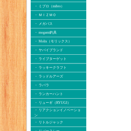
・ ミブロ（mibro）
・ ＭＩＺＭＯ
・ メガバス
・ mogami釣具
・ Molix（モリックス）
・ ヤバイブランド
・ ライブターゲット
・ ラッキークラフト
・ ラッドルアーズ
・ ラパラ
・ ランカーハント
・ リューギ（RYUGI）
・ リアクションイノベーショ
ン
・ リトルジャック