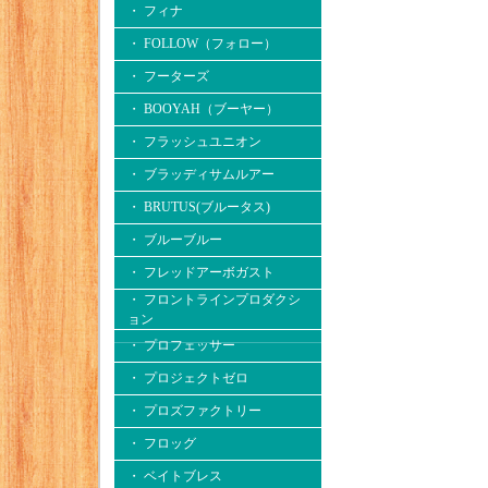
・ フィナ
・ FOLLOW（フォロー）
・ フーターズ
・ BOOYAH（ブーヤー）
・ フラッシュユニオン
・ ブラッディサムルアー
・ BRUTUS(ブルータス)
・ ブルーブルー
・ フレッドアーボガスト
・ フロントラインプロダクシ
ョン
・ プロフェッサー
・ プロジェクトゼロ
・ プロズファクトリー
・ フロッグ
・ ベイトブレス