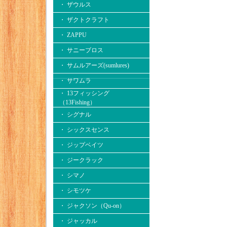
・ ザウルス
・ ザクトクラフト
・ ZAPPU
・ サニーブロス
・ サムルアーズ(sumlures)
・ サワムラ
・ 13フィッシング
（13Fishing）
・ シグナル
・ シックスセンス
・ ジップベイツ
・ ジークラック
・ シマノ
・ シモツケ
・ ジャクソン（Qu-on）
・ ジャッカル