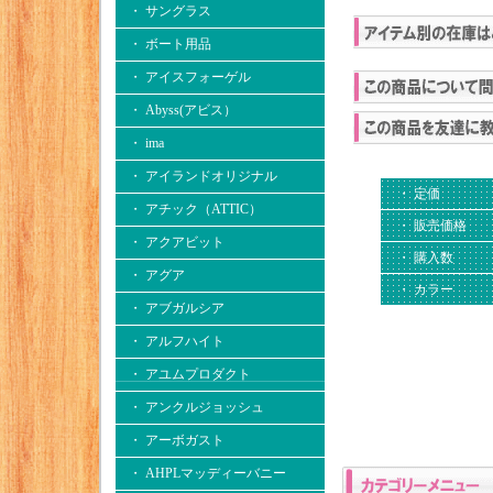
・ サングラス
・ ボート用品
・ アイスフォーゲル
・ Abyss(アビス）
・ ima
・ アイランドオリジナル
・ 定価
・ アチック（ATTIC）
・ 販売価格
・ アクアビット
・ 購入数
・ アグア
・ カラー
・ アブガルシア
・ アルフハイト
・ アユムプロダクト
・ アンクルジョッシュ
・ アーボガスト
・ AHPLマッディーバニー