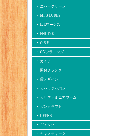
・ エバーグリーン
・ MPB LURES
・ L.T.ワークス
・ ENGINE
・ O.S.P
・ ONプラニング
・ ガイア
・ 開発クランク
・ 霞デザイン
・ カハラジャパン
・ カリフォルニアワーム
・ ガンクラフト
・ GEEKS
・ ギミック
・ キャスティーク