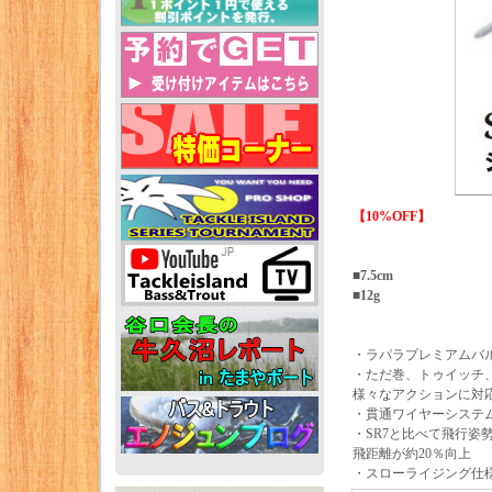
【10%OFF】
■7.5cm
■12g
・ラパラプレミアムバ
・ただ巻、トゥイッチ
様々なアクションに対
・貫通ワイヤーシステ
・SR7と比べて飛行姿
飛距離が約20％向上
・スローライジング仕