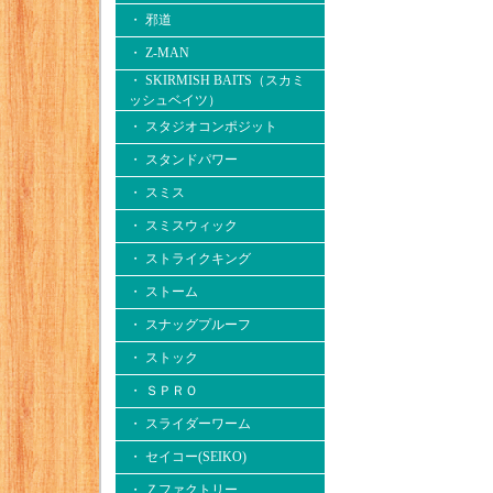
・ 邪道
・ Z-MAN
・ SKIRMISH BAITS（スカミ
ッシュベイツ）
・ スタジオコンポジット
・ スタンドパワー
・ スミス
・ スミスウィック
・ ストライクキング
・ ストーム
・ スナッグプルーフ
・ ストック
・ ＳＰＲＯ
・ スライダーワーム
・ セイコー(SEIKO)
・ Ｚファクトリー