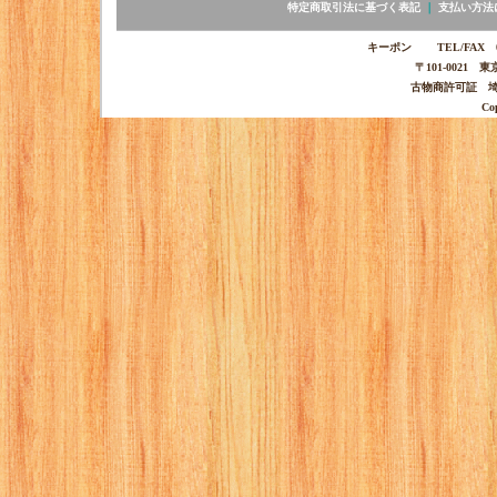
特定商取引法に基づく表記
｜
支払い方法
キーポン TEL/FAX 03-
〒101-0021 
古物商許可証 埼玉
Co