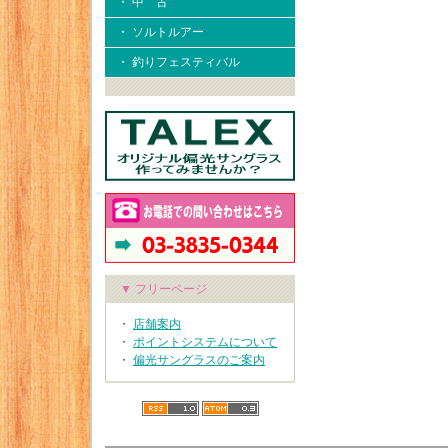
・ 中 古
・ ソルトルアー
・ 釣りフェスティバル
▼ フリーページ
・
店舗案内
・
ポイントシステムについて
・
偏光サングラスのご案内