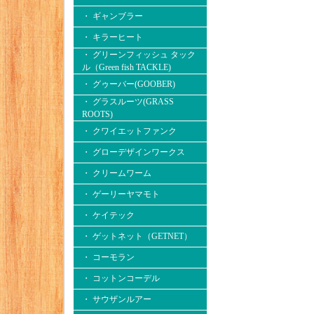
・ ギャンブラー
・ キラーヒート
・ グリーンフィッシュ タック
ル（Green fish TACKLE)
・ グゥーバー(GOOBER)
・ グラスルーツ(GRASS
ROOTS)
・ クワイエットファンク
・ グローデザインワークス
・ クリームワーム
・ ゲーリーヤマモト
・ ケイテック
・ ゲットネット（GETNET）
・ コーモラン
・ コットンコーデル
・ サウザンルアー