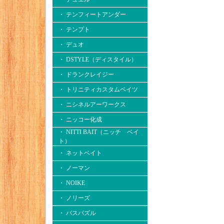
・ テンフィートアンダー
・ テンプト
・ デュオ
・ DSTYLE（ディスタイル）
・ ドランクレイジー
・ トリニティカスタムベイツ
・ ニシネルアーワークス
・ ニッコー化成
・ NITTI BAIT（ニッチ ベイ
ト）
・ ネットベイト
・ ノーマン
・ NOIKE
・ ノリーズ
・ バスパズル