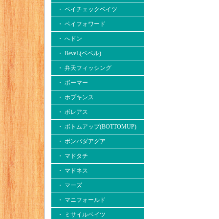
・ ペイチェックベイツ
・ ペイフォワード
・ へドン
・ BeveL(ベベル)
・ 弁天フィッシング
・ ボーマー
・ ホプキンス
・ ボレアス
・ ボトムアップ(BOTTOMUP)
・ ボンバダアグア
・ マドタチ
・ マドネス
・ マーズ
・ マニフォールド
・ ミサイルベイツ