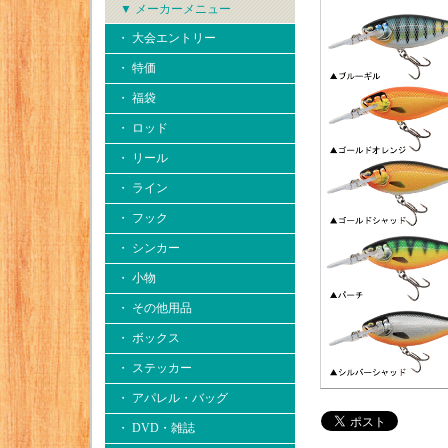
▼ メーカーメニュー
・ 大会エントリー
・ 特価
・ 福袋
・ ロッド
・ リール
・ ライン
・ フック
・ シンカー
・ 小物
・ その他用品
・ ボックス
・ ステッカー
・ アパレル・バッグ
・ DVD・雑誌