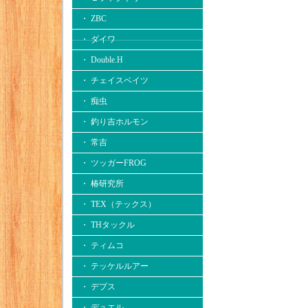
・ ZBC
・ ダイワ
・ Double.H
・ チェイスベイツ
・ 痴虫
・ 釣り吉ホルモン
・ 常吉
・ ツッガーFROG
・ 椿研究所
・ TEX（テックス）
・ THタックル
・ ティムコ
・ テッケルルアー
・ デプス
・ デュエル