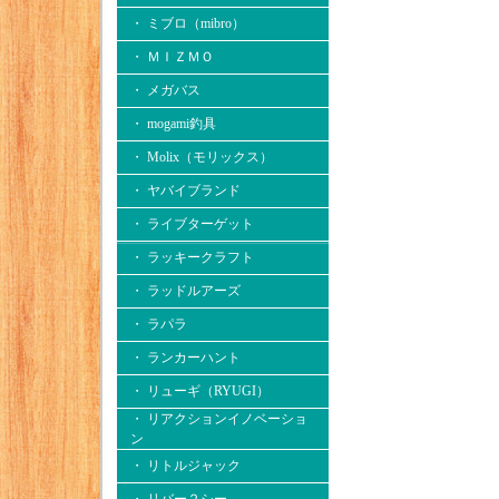
・ ミブロ（mibro）
・ ＭＩＺＭＯ
・ メガバス
・ mogami釣具
・ Molix（モリックス）
・ ヤバイブランド
・ ライブターゲット
・ ラッキークラフト
・ ラッドルアーズ
・ ラパラ
・ ランカーハント
・ リューギ（RYUGI）
・ リアクションイノベーショ
ン
・ リトルジャック