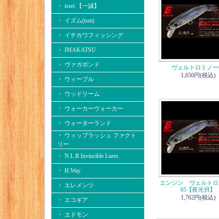
・ issei 【一誠】
・ イズム(ism)
・ イチカワフィッシング
・ IMAKATSU
・ ヴァガボンド
ヴェルトロミノー
1,650円(税込)
・ ウィーブル
・ ウッドリーム
・ ウォーカーウォーカー
・ ウォーターランド
・ ウィップラッシュ ファクト
リー
・ N.L.R Invincible Lures
・ H.Way
エンジン ヴェルトロ
・ エレメンツ
65【夜光貝】
1,762円(税込)
・ エコギア
・ エドモン