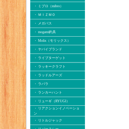
・ ミブロ（mibro）
・ ＭＩＺＭＯ
・ メガバス
・ mogami釣具
・ Molix（モリックス）
・ ヤバイブランド
・ ライブターゲット
・ ラッキークラフト
・ ラッドルアーズ
・ ラパラ
・ ランカーハント
・ リューギ（RYUGI）
・ リアクションイノベーショ
ン
・ リトルジャック