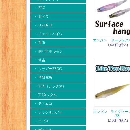
・ ZBC
・ ダイワ
・ Double.H
・ チェイスベイツ
エンジン サーフェスハ
・ 痴虫
1,870円(税込)
・ 釣り吉ホルモン
・ 常吉
・ ツッガーFROG
・ 椿研究所
・ TEX（テックス）
・ THタックル
・ ティムコ
エンゾン ライクツー
・ テッケルルアー
ES
1,100円(税込)
・ デプス
・ デュエル