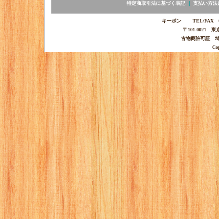
特定商取引法に基づく表記
｜
支払い方法
キーポン TEL/FAX 03-
〒101-0021 
古物商許可証 埼玉
Co