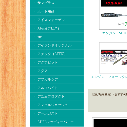
・ サングラス
・ ボート用品
・ アイスフォーゲル
・ Abyss(アビス）
エンジン SHU
・ ima
・ アイランドオリジナル
・ アチック（ATTIC）
・ アクアビット
・ アグア
エンジン フォールク
・ アブガルシア
・ アルフハイト
[並び順を変更]
・おすすめ
・ アユムプロダクト
・ アンクルジョッシュ
・ アーボガスト
・ AHPLマッディーバニー