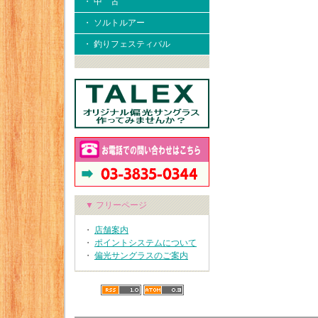
・ 中 古
・ ソルトルアー
・ 釣りフェスティバル
▼ フリーページ
・
店舗案内
・
ポイントシステムについて
・
偏光サングラスのご案内