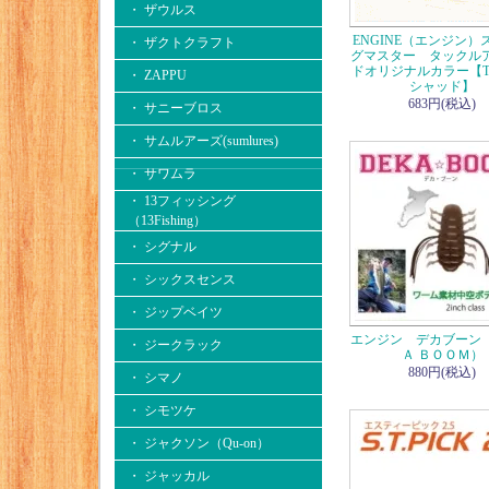
・ ザウルス
ENGINE（エンジン）
・ ザクトクラフト
グマスター タックル
ドオリジナルカラー【T
・ ZAPPU
シャッド】
683円(税込)
・ サニーブロス
・ サムルアーズ(sumlures)
・ サワムラ
・ 13フィッシング
（13Fishing）
・ シグナル
・ シックスセンス
・ ジップベイツ
エンジン デカブーン
・ ジークラック
Ａ ＢＯＯＭ）
880円(税込)
・ シマノ
・ シモツケ
・ ジャクソン（Qu-on）
・ ジャッカル