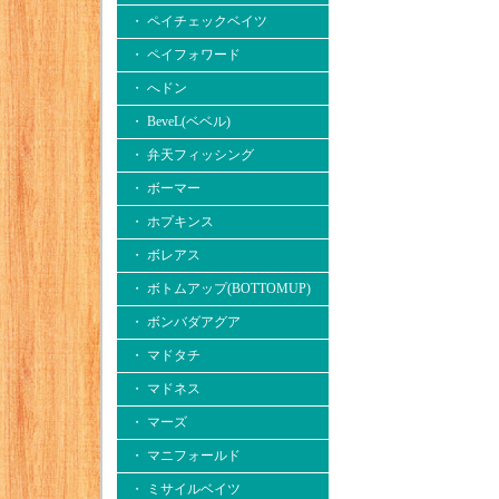
・ ペイチェックベイツ
・ ペイフォワード
・ へドン
・ BeveL(ベベル)
・ 弁天フィッシング
・ ボーマー
・ ホプキンス
・ ボレアス
・ ボトムアップ(BOTTOMUP)
・ ボンバダアグア
・ マドタチ
・ マドネス
・ マーズ
・ マニフォールド
・ ミサイルベイツ