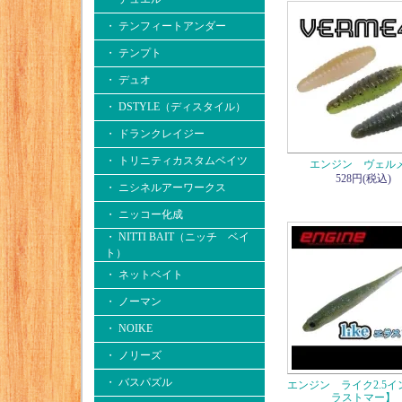
・ テンフィートアンダー
・ テンプト
・ デュオ
・ DSTYLE（ディスタイル）
・ ドランクレイジー
・ トリニティカスタムベイツ
エンジン ヴェルメ
528円(税込)
・ ニシネルアーワークス
・ ニッコー化成
・ NITTI BAIT（ニッチ ベイ
ト）
・ ネットベイト
・ ノーマン
・ NOIKE
・ ノリーズ
・ バスパズル
エンジン ライク2.5イ
ラストマー】