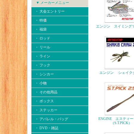
▼ メーカーメニュー
・ 大会エントリー
・ 特価
エンジン スイミング
・ 福袋
・ ロッド
・ リール
・ ライン
・ フック
エンジン シェイク
・ シンカー
・ 小物
・ その他用品
・ ボックス
・ ステッカー
ENGINE エスティ
・ アパレル・バッグ
（S.T.PICK）
・ DVD・雑誌