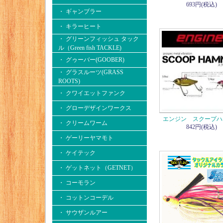
693円(税込)
・ ギャンブラー
・ キラーヒート
・ グリーンフィッシュ タック
ル（Green fish TACKLE)
・ グゥーバー(GOOBER)
・ グラスルーツ(GRASS
ROOTS)
・ クワイエットファンク
・ グローデザインワークス
エンジン スクープハ
・ クリームワーム
842円(税込)
・ ゲーリーヤマモト
・ ケイテック
・ ゲットネット（GETNET）
・ コーモラン
・ コットンコーデル
・ サウザンルアー