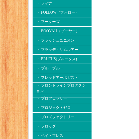
・ フィナ
・ FOLLOW（フォロー）
・ フーターズ
・ BOOYAH（ブーヤー）
・ フラッシュユニオン
・ ブラッディサムルアー
・ BRUTUS(ブルータス)
・ ブルーブルー
・ フレッドアーボガスト
・ フロントラインプロダクシ
ョン
・ プロフェッサー
・ プロジェクトゼロ
・ プロズファクトリー
・ フロッグ
・ ベイトブレス