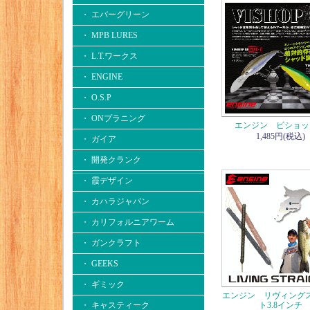
・ エバーグリーン
・ MPB LURES
・ L.T.ワークス
・ ENGINE
・ O.S.P
・ ONプラニング
エンジン ビショッ
1,485円(税込)
・ ガイア
・ 開発クランク
・ 霞デザイン
・ カハラジャパン
・ カリフォルニアワーム
・ ガンクラフト
・ GEEKS
・ ギミック
エンジン リヴィング
・ キャスティーク
ト3.8インチ