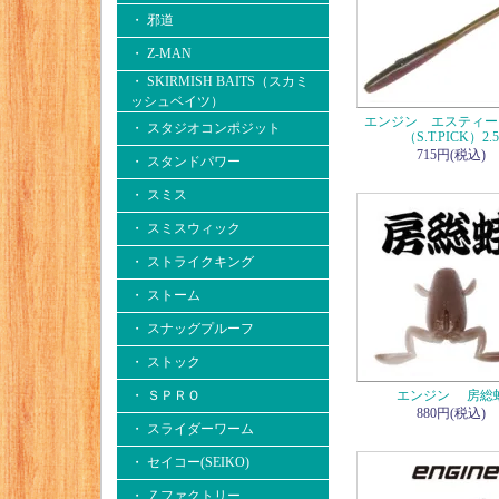
・ 邪道
・ Z-MAN
・ SKIRMISH BAITS（スカミ
ッシュベイツ）
エンジン エスティー
・ スタジオコンポジット
（S.T.PICK）2.5
715円(税込)
・ スタンドパワー
・ スミス
・ スミスウィック
・ ストライクキング
・ ストーム
・ スナッグプルーフ
・ ストック
・ ＳＰＲＯ
エンジン 房総
880円(税込)
・ スライダーワーム
・ セイコー(SEIKO)
・ Ｚファクトリー