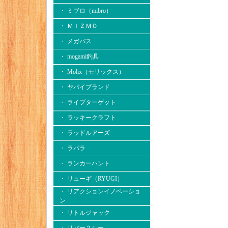
・ ミブロ（mibro）
・ ＭＩＺＭＯ
・ メガバス
・ mogami釣具
・ Molix（モリックス）
・ ヤバイブランド
・ ライブターゲット
・ ラッキークラフト
・ ラッドルアーズ
・ ラパラ
・ ランカーハント
・ リューギ（RYUGI）
・ リアクションイノベーショ
ン
・ リトルジャック