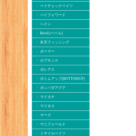
・ ペイチェックベイツ
・ ペイフォワード
・ へドン
・ BeveL(ベベル)
・ 弁天フィッシング
・ ボーマー
・ ホプキンス
・ ボレアス
・ ボトムアップ(BOTTOMUP)
・ ボンバダアグア
・ マドタチ
・ マドネス
・ マーズ
・ マニフォールド
・ ミサイルベイツ