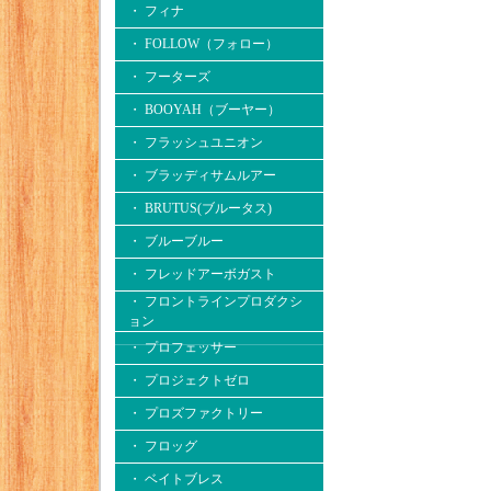
・ フィナ
・ FOLLOW（フォロー）
・ フーターズ
・ BOOYAH（ブーヤー）
・ フラッシュユニオン
・ ブラッディサムルアー
・ BRUTUS(ブルータス)
・ ブルーブルー
・ フレッドアーボガスト
・ フロントラインプロダクシ
ョン
・ プロフェッサー
・ プロジェクトゼロ
・ プロズファクトリー
・ フロッグ
・ ベイトブレス