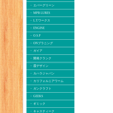
・ エバーグリーン
・ MPB LURES
・ L.T.ワークス
・ ENGINE
・ O.S.P
・ ONプラニング
・ ガイア
・ 開発クランク
・ 霞デザイン
・ カハラジャパン
・ カリフォルニアワーム
・ ガンクラフト
・ GEEKS
・ ギミック
・ キャスティーク