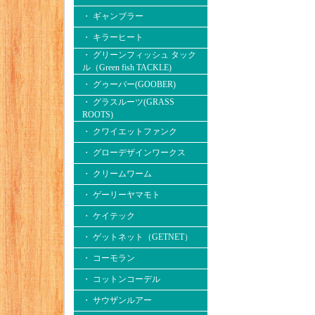
・ ギャンブラー
・ キラーヒート
・ グリーンフィッシュ タック
ル（Green fish TACKLE)
・ グゥーバー(GOOBER)
・ グラスルーツ(GRASS
ROOTS)
・ クワイエットファンク
・ グローデザインワークス
・ クリームワーム
・ ゲーリーヤマモト
・ ケイテック
・ ゲットネット（GETNET）
・ コーモラン
・ コットンコーデル
・ サウザンルアー