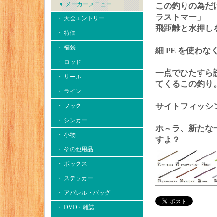
▼ メーカーメニュー
この釣りの為だけ
ラストマー」
・ 大会エントリー
飛距離と水押しを
・ 特価
・ 福袋
細 PE を使わ
・ ロッド
一点でひたすら
・ リール
てくるこの釣り
・ ライン
サイトフィッシ
・ フック
・ シンカー
ホ～ラ、新たな
・ 小物
すよ？
・ その他用品
・ ボックス
・ ステッカー
・ アパレル・バッグ
・ DVD・雑誌