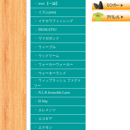
・ issei 【一誠】
・ イズム(ism)
・ イチカワフィッシング
・ IMAKATSU
・ ヴァガボンド
・ ウィーブル
・ ウッドリーム
・ ウォーカーウォーカー
・ ウォーターランド
・ ウィップラッシュ ファクト
リー
・ N.L.R Invincible Lures
・ H.Way
・ エレメンツ
・ エコギア
・ エドモン