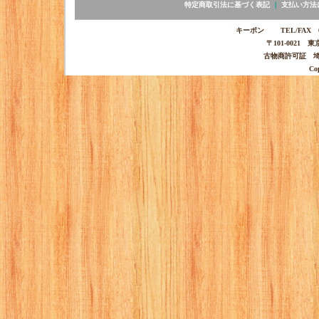
特定商取引法に基づく表記
｜
支払い方法
キーポン TEL/FAX 03-
〒101-0021 
古物商許可証 埼玉
Co