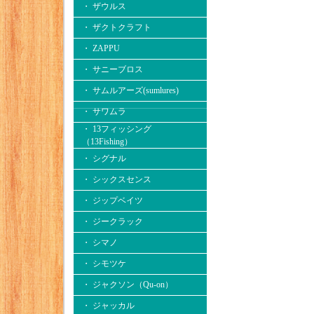
・ ザウルス
・ ザクトクラフト
・ ZAPPU
・ サニーブロス
・ サムルアーズ(sumlures)
・ サワムラ
・ 13フィッシング
（13Fishing）
・ シグナル
・ シックスセンス
・ ジップベイツ
・ ジークラック
・ シマノ
・ シモツケ
・ ジャクソン（Qu-on）
・ ジャッカル