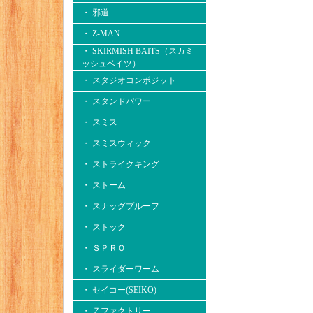
・ 邪道
・ Z-MAN
・ SKIRMISH BAITS（スカミ
ッシュベイツ）
・ スタジオコンポジット
・ スタンドパワー
・ スミス
・ スミスウィック
・ ストライクキング
・ ストーム
・ スナッグプルーフ
・ ストック
・ ＳＰＲＯ
・ スライダーワーム
・ セイコー(SEIKO)
・ Ｚファクトリー