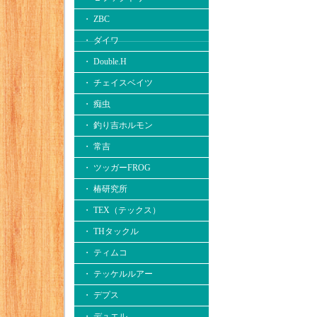
・ ZBC
・ ダイワ
・ Double.H
・ チェイスベイツ
・ 痴虫
・ 釣り吉ホルモン
・ 常吉
・ ツッガーFROG
・ 椿研究所
・ TEX（テックス）
・ THタックル
・ ティムコ
・ テッケルルアー
・ デプス
・ デュエル