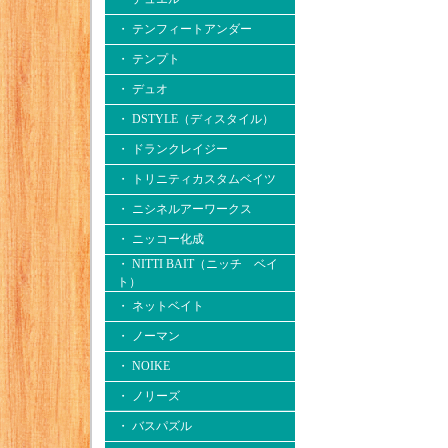
・ テンフィートアンダー
・ テンプト
・ デュオ
・ DSTYLE（ディスタイル）
・ ドランクレイジー
・ トリニティカスタムベイツ
・ ニシネルアーワークス
・ ニッコー化成
・ NITTI BAIT（ニッチ ベイ
ト）
・ ネットベイト
・ ノーマン
・ NOIKE
・ ノリーズ
・ バスパズル