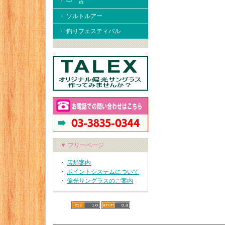
・ 中 古
・ ソルトルアー
・ 釣りフェスティバル
▼ フリーページ
・
店舗案内
・
ポイントシステムについて
・
偏光サングラスのご案内