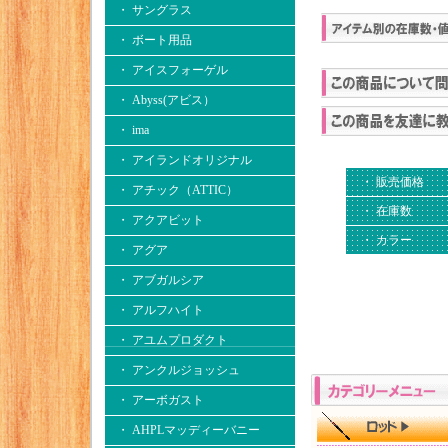
・ サングラス
・ ボート用品
・ アイスフォーゲル
・ Abyss(アビス）
・ ima
・ アイランドオリジナル
・ 販売価格
・ アチック（ATTIC）
・ 在庫数
・ アクアビット
・ カラー
・ アグア
・ アブガルシア
・ アルフハイト
・ アユムプロダクト
・ アンクルジョッシュ
・ アーボガスト
・ AHPLマッディーバニー