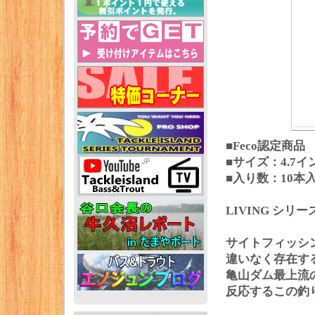
■Feco認定商品
■サイズ：4.7イ
■入り数：10本
LIVING シ
サイトフィッシ
違いなく存在す
亀山ダム最上流
反応するこの釣