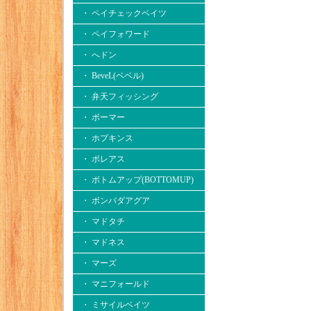
・ ペイチェックベイツ
・ ペイフォワード
・ へドン
・ BeveL(ベベル)
・ 弁天フィッシング
・ ボーマー
・ ホプキンス
・ ボレアス
・ ボトムアップ(BOTTOMUP)
・ ボンバダアグア
・ マドタチ
・ マドネス
・ マーズ
・ マニフォールド
・ ミサイルベイツ