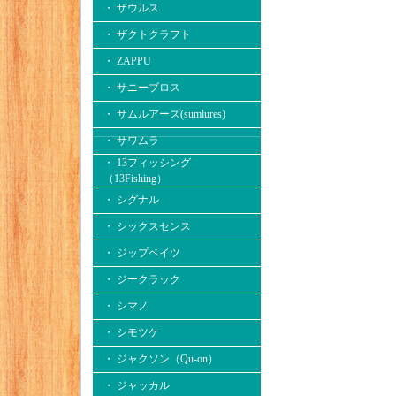
・ ザウルス
・ ザクトクラフト
・ ZAPPU
・ サニーブロス
・ サムルアーズ(sumlures)
・ サワムラ
・ 13フィッシング
（13Fishing）
・ シグナル
・ シックスセンス
・ ジップベイツ
・ ジークラック
・ シマノ
・ シモツケ
・ ジャクソン（Qu-on）
・ ジャッカル