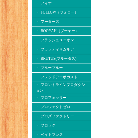
・ フィナ
・ FOLLOW（フォロー）
・ フーターズ
・ BOOYAH（ブーヤー）
・ フラッシュユニオン
・ ブラッディサムルアー
・ BRUTUS(ブルータス)
・ ブルーブルー
・ フレッドアーボガスト
・ フロントラインプロダクシ
ョン
・ プロフェッサー
・ プロジェクトゼロ
・ プロズファクトリー
・ フロッグ
・ ベイトブレス