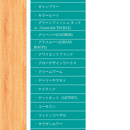
・ ギャンブラー
・ キラーヒート
・ グリーンフィッシュ タック
ル（Green fish TACKLE)
・ グゥーバー(GOOBER)
・ グラスルーツ(GRASS
ROOTS)
・ クワイエットファンク
・ グローデザインワークス
・ クリームワーム
・ ゲーリーヤマモト
・ ケイテック
・ ゲットネット（GETNET）
・ コーモラン
・ コットンコーデル
・ サウザンルアー