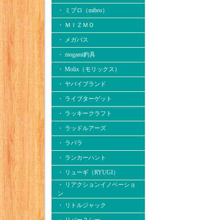
・ ミブロ（mibro）
・ ＭＩＺＭＯ
・ メガバス
・ mogami釣具
・ Molix（モリックス）
・ ヤバイブランド
・ ライブターゲット
・ ラッキークラフト
・ ラッドルアーズ
・ ラパラ
・ ランカーハント
・ リューギ（RYUGI）
・ リアクションイノベーショ
ン
・ リトルジャック