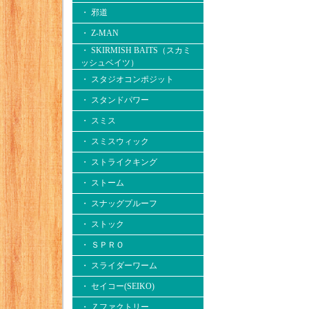
・ 邪道
・ Z-MAN
・ SKIRMISH BAITS（スカミ
ッシュベイツ）
・ スタジオコンポジット
・ スタンドパワー
・ スミス
・ スミスウィック
・ ストライクキング
・ ストーム
・ スナッグプルーフ
・ ストック
・ ＳＰＲＯ
・ スライダーワーム
・ セイコー(SEIKO)
・ Ｚファクトリー