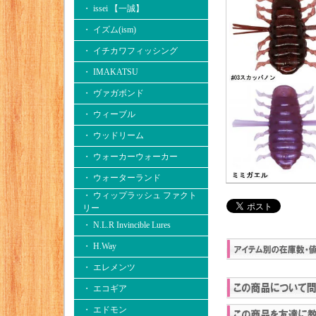
・ issei 【一誠】
・ イズム(ism)
・ イチカワフィッシング
・ IMAKATSU
・ ヴァガボンド
・ ウィーブル
・ ウッドリーム
・ ウォーカーウォーカー
・ ウォーターランド
・ ウィップラッシュ ファクト
リー
・ N.L.R Invincible Lures
・ H.Way
・ エレメンツ
・ エコギア
・ エドモン