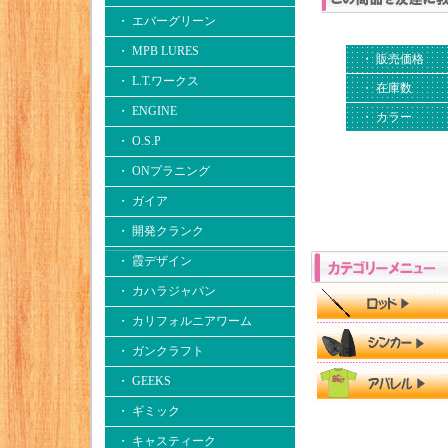
・ エバーグリーン
・ MPB LURES
・ 販売価格
・ L.T.ワークス
・ 在庫数
・ ENGINE
・ カラー
・ O.S.P
・ ONプラニング
・ ガイア
・ 開発クランク
・ 霞デザイン
・ カハラジャパン
・ カリフォルニアワーム
・ ガンクラフト
・ GEEKS
・ ギミック
・ キャスティーク