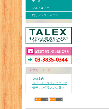
・ 中 古
・ ソルトルアー
・ 釣りフェスティバル
▼ フリーページ
・
店舗案内
・
ポイントシステムについて
・
偏光サングラスのご案内