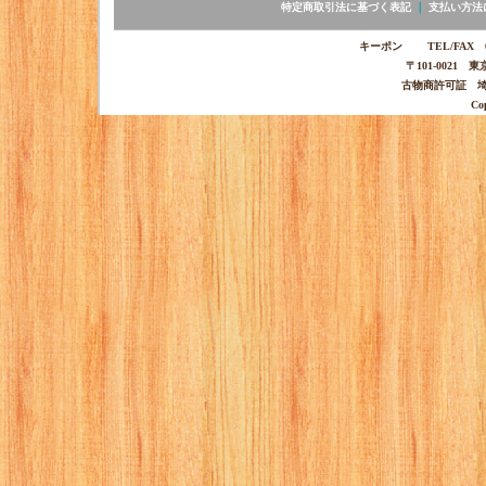
特定商取引法に基づく表記
｜
支払い方法
キーポン TEL/FAX 03-
〒101-0021 
古物商許可証 埼玉
Co