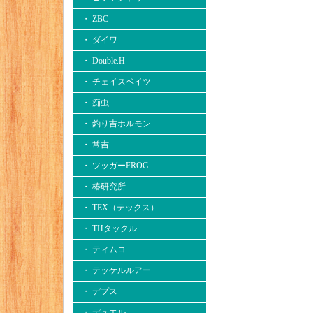
・ ZBC
・ ダイワ
・ Double.H
・ チェイスベイツ
・ 痴虫
・ 釣り吉ホルモン
・ 常吉
・ ツッガーFROG
・ 椿研究所
・ TEX（テックス）
・ THタックル
・ ティムコ
・ テッケルルアー
・ デプス
・ デュエル