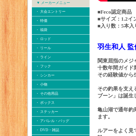
▼ メーカーメニュー
■Feco認定商品
・ 大会エントリー
■サイズ：1.2イ
・ 特価
■入り数：5本入
・ 福袋
・ ロッド
羽生和人 
・ リール
・ ライン
関東屈指のメジ
・ フック
十数年間ガイド
その経験値から
・ シンカー
・ 小物
その釣果を支え
・ その他用品
ブーン」は誕生
・ ボックス
亀山湖で通年釣
・ ステッカー
ます。
・ アパレル・バッグ
・ DVD・雑誌
ルアーをよく見