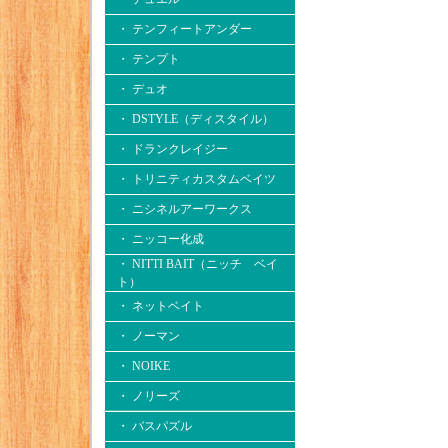
・ テンフィートアンダー
・ テンプト
・ デュオ
・ DSTYLE（ディスタイル）
・ ドランクレイジー
・ トリニティカスタムベイツ
・ ニシネルアーワークス
・ ニッコー化成
・ NITTI BAIT（ニッチ ベイ
ト）
・ ネットベイト
・ ノーマン
・ NOIKE
・ ノリーズ
・ バスパズル