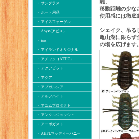
離、
・ サングラス
移動距離の少な
・ ボート用品
使用感には徹底
・ アイスフォーゲル
シェイク、吊る
・ Abyss(アビス）
亀山湖に限らず
・ ima
の場を広げます
・ アイランドオリジナル
・ アチック（ATTIC）
・ アクアビット
・ アグア
・ アブガルシア
・ アルフハイト
・ アユムプロダクト
・ アンクルジョッシュ
・ アーボガスト
・ AHPLマッディーバニー