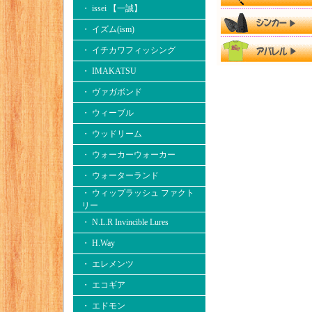
・ issei 【一誠】
・ イズム(ism)
・ イチカワフィッシング
・ IMAKATSU
・ ヴァガボンド
・ ウィーブル
・ ウッドリーム
・ ウォーカーウォーカー
・ ウォーターランド
・ ウィップラッシュ ファクト
リー
・ N.L.R Invincible Lures
・ H.Way
・ エレメンツ
・ エコギア
・ エドモン