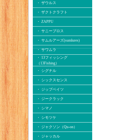
・ ザウルス
・ ザクトクラフト
・ ZAPPU
・ サニーブロス
・ サムルアーズ(sumlures)
・ サワムラ
・ 13フィッシング
（13Fishing）
・ シグナル
・ シックスセンス
・ ジップベイツ
・ ジークラック
・ シマノ
・ シモツケ
・ ジャクソン（Qu-on）
・ ジャッカル