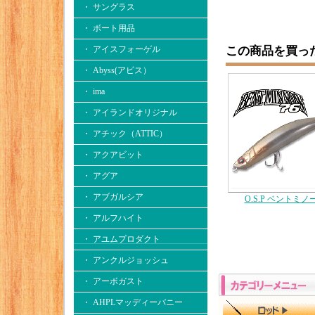
・ サングラス
・ ボート用品
この商品を買っ
・ アイスフォーゲル
・ Abyss(アビス）
・ ima
・ アイランドオリジナル
・ アチック（ATTIC）
・ アクアビット
・ アグア
・ アブガルシア
O.S.P ベントミノー
・ アルフハイト
・ アユムプロダクト
・ アンクルジョッシュ
・ アーボガスト
・ AHPLマッディーバニー