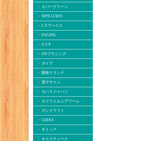
・ エバーグリーン
・ MPB LURES
・ L.T.ワークス
・ ENGINE
・ O.S.P
・ ONプラニング
・ ガイア
・ 開発クランク
・ 霞デザイン
・ カハラジャパン
・ カリフォルニアワーム
・ ガンクラフト
・ GEEKS
・ ギミック
・ キャスティーク