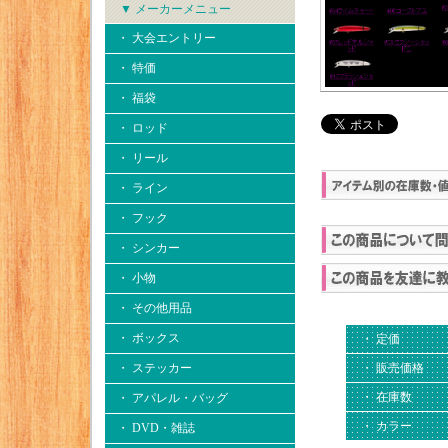
▼ メーカーメニュー
・ 大会エントリー
・ 特価
・ 福袋
・ ロッド
・ リール
・ ライン
・ フック
・ シンカー
・ 小物
・ その他用品
・ ボックス
・ 定価
・ 販売価格
・ ステッカー
・ 在庫数
・ アパレル・バッグ
・ カラー
・ DVD・雑誌