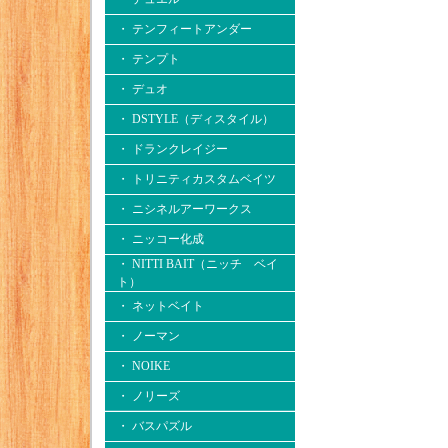
・ テンフィートアンダー
・ テンプト
・ デュオ
・ DSTYLE（ディスタイル）
・ ドランクレイジー
・ トリニティカスタムベイツ
・ ニシネルアーワークス
・ ニッコー化成
・ NITTI BAIT（ニッチ ベイ
ト）
・ ネットベイト
・ ノーマン
・ NOIKE
・ ノリーズ
・ バスパズル