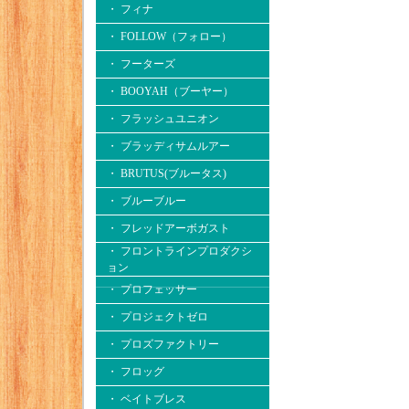
・ フィナ
・ FOLLOW（フォロー）
・ フーターズ
・ BOOYAH（ブーヤー）
・ フラッシュユニオン
・ ブラッディサムルアー
・ BRUTUS(ブルータス)
・ ブルーブルー
・ フレッドアーボガスト
・ フロントラインプロダクシ
ョン
・ プロフェッサー
・ プロジェクトゼロ
・ プロズファクトリー
・ フロッグ
・ ベイトブレス