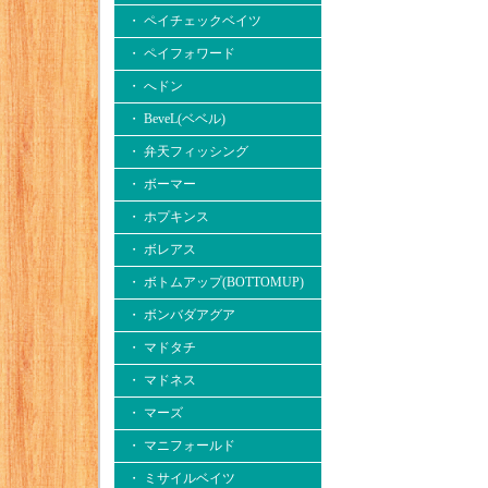
・ ペイチェックベイツ
・ ペイフォワード
・ へドン
・ BeveL(ベベル)
・ 弁天フィッシング
・ ボーマー
・ ホプキンス
・ ボレアス
・ ボトムアップ(BOTTOMUP)
・ ボンバダアグア
・ マドタチ
・ マドネス
・ マーズ
・ マニフォールド
・ ミサイルベイツ