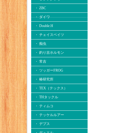
・ ZBC
・ ダイワ
・ Double.H
・ チェイスベイツ
・ 痴虫
・ 釣り吉ホルモン
・ 常吉
・ ツッガーFROG
・ 椿研究所
・ TEX（テックス）
・ THタックル
・ ティムコ
・ テッケルルアー
・ デプス
・ デュエル