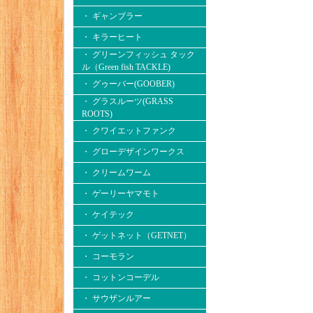
・ ギャンブラー
・ キラーヒート
・ グリーンフィッシュ タック
ル（Green fish TACKLE)
・ グゥーバー(GOOBER)
・ グラスルーツ(GRASS
ROOTS)
・ クワイエットファンク
・ グローデザインワークス
・ クリームワーム
・ ゲーリーヤマモト
・ ケイテック
・ ゲットネット（GETNET）
・ コーモラン
・ コットンコーデル
・ サウザンルアー