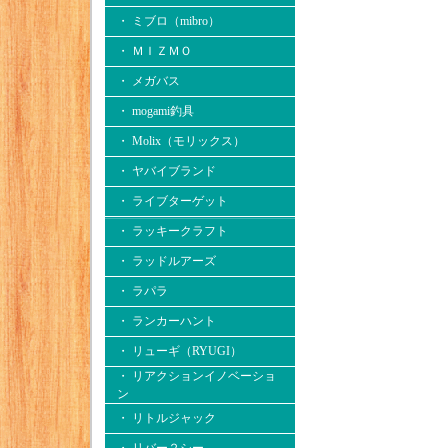
・ ミブロ（mibro）
・ ＭＩＺＭＯ
・ メガバス
・ mogami釣具
・ Molix（モリックス）
・ ヤバイブランド
・ ライブターゲット
・ ラッキークラフト
・ ラッドルアーズ
・ ラパラ
・ ランカーハント
・ リューギ（RYUGI）
・ リアクションイノベーショ
ン
・ リトルジャック