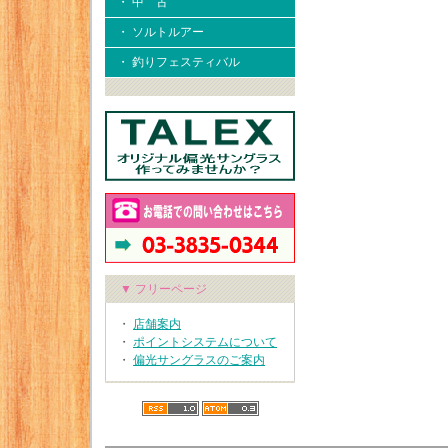
・ 中 古
・ ソルトルアー
・ 釣りフェスティバル
▼ フリーページ
・
店舗案内
・
ポイントシステムについて
・
偏光サングラスのご案内