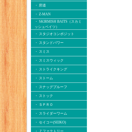
・ 邪道
・ Z-MAN
・ SKIRMISH BAITS（スカミ
ッシュベイツ）
・ スタジオコンポジット
・ スタンドパワー
・ スミス
・ スミスウィック
・ ストライクキング
・ ストーム
・ スナッグプルーフ
・ ストック
・ ＳＰＲＯ
・ スライダーワーム
・ セイコー(SEIKO)
・ Ｚファクトリー