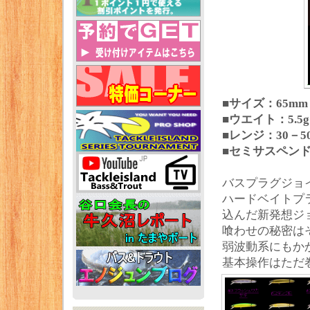
■サイズ：65mm
■ウエイト：5.5g
■レンジ：30－5
■セミサスペン
バスプラグジョ
ハードベイトプ
込んだ新発想ジ
喰わせの秘密は
弱波動系にもか
基本操作はただ