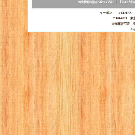
特定商取引法に基づく表記
｜
支払い方法
キーポン TEL/FAX 03-
〒101-0021 
古物商許可証 埼玉
Co