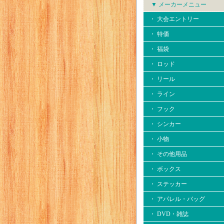
▼ メーカーメニュー
・ 大会エントリー
・ 特価
・ 福袋
・ ロッド
・ リール
・ ライン
・ フック
・ シンカー
・ 小物
・ その他用品
・ ボックス
・ ステッカー
・ アパレル・バッグ
・ DVD・雑誌