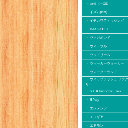
・ issei 【一誠】
・ イズム(ism)
・ イチカワフィッシング
・ IMAKATSU
・ ヴァガボンド
・ ウィーブル
・ ウッドリーム
・ ウォーカーウォーカー
・ ウォーターランド
・ ウィップラッシュ ファ
リー
・ N.L.R Invincible Lures
・ H.Way
・ エレメンツ
・ エコギア
・ エドモン