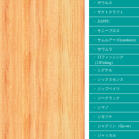
・ ザウルス
・ ザクトクラフト
・ ZAPPU
・ サニーブロス
・ サムルアーズ(sumlures)
・ サワムラ
・ 13フィッシング
（13Fishing）
・ シグナル
・ シックスセンス
・ ジップベイツ
・ ジークラック
・ シマノ
・ シモツケ
・ ジャクソン（Qu-on）
・ ジャッカル