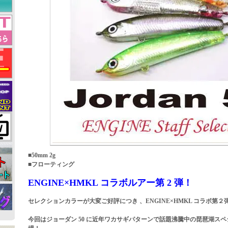
■50mm 2g
■フローティング
ENGINE×HMKL コラボルアー第 2 弾！
セレクションカラーが大変ご好評につき 、ENGINE×HMKL コラボ第
今回はジョーダン 50 に近年ワカサギパターンで話題沸騰中の琵琶湖ス