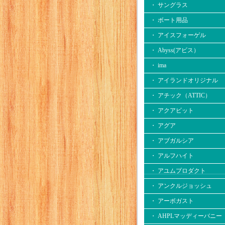
・ サングラス
・ ボート用品
・ アイスフォーゲル
・ Abyss(アビス）
・ ima
・ アイランドオリジナル
・ アチック（ATTIC）
・ アクアビット
・ アグア
・ アブガルシア
・ アルフハイト
・ アユムプロダクト
・ アンクルジョッシュ
・ アーボガスト
・ AHPLマッディーバニー