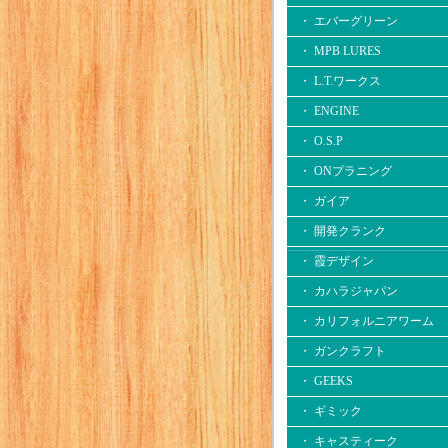
・ エバーグリーン
・ MPB LURES
・ L.T.ワークス
・ ENGINE
・ O.S.P
・ ONプラニング
・ ガイア
・ 開発クランク
・ 霞デザイン
・ カハラジャパン
・ カリフォルニアワーム
・ ガンクラフト
・ GEEKS
・ ギミック
・ キャスティーク