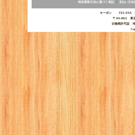
特定商取引法に基づく表記
｜
支払い方法
キーポン TEL/FAX 03-
〒101-0021 
古物商許可証 埼玉
Co