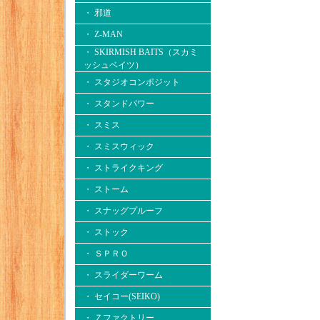
・ 邪道
・ Z-MAN
・ SKIRMISH BAITS（スカミ
ッシュベイツ）
・ スタジオコンポジット
・ スタンドパワー
・ スミス
・ スミスウィック
・ ストライクキング
・ ストーム
・ スナッグプルーフ
・ ストック
・ ＳＰＲＯ
・ スライダーワーム
・ セイコー(SEIKO)
・ Ｚファクトリー