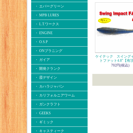
・ エバーグリーン
・ MPB LURES
・ L.T.ワークス
・ ENGINE
・ O.S.P
・ ONプラニング
ケイテック スイング
・ ガイア
トファット4.8"【有
792円(税込)
・ 開発クランク
・ 霞デザイン
・ カハラジャパン
・ カリフォルニアワーム
・ ガンクラフト
・ GEEKS
・ ギミック
・ キャスティーク