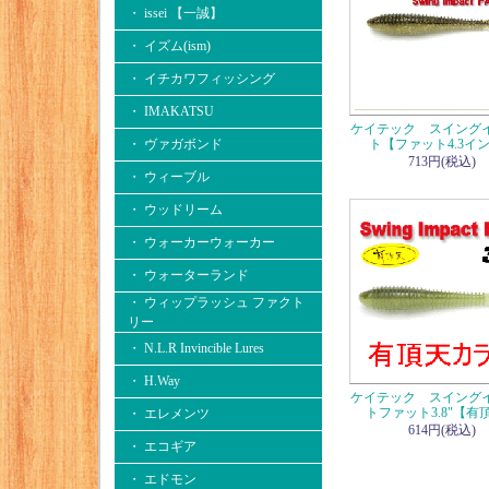
・ issei 【一誠】
・ イズム(ism)
・ イチカワフィッシング
・ IMAKATSU
ケイテック スイング
・ ヴァガボンド
ト【ファット4.3イ
713円(税込)
・ ウィーブル
・ ウッドリーム
・ ウォーカーウォーカー
・ ウォーターランド
・ ウィップラッシュ ファクト
リー
・ N.L.R Invincible Lures
・ H.Way
ケイテック スイング
トファット3.8"【有
・ エレメンツ
614円(税込)
・ エコギア
・ エドモン