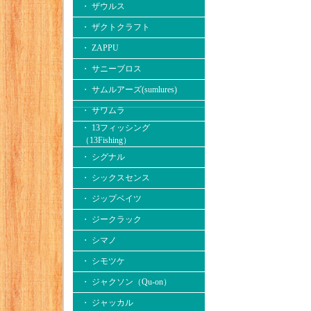
・ ザウルス
・ ザクトクラフト
・ ZAPPU
・ サニーブロス
・ サムルアーズ(sumlures)
・ サワムラ
・ 13フィッシング
（13Fishing）
・ シグナル
・ シックスセンス
・ ジップベイツ
・ ジークラック
・ シマノ
・ シモツケ
・ ジャクソン（Qu-on）
・ ジャッカル