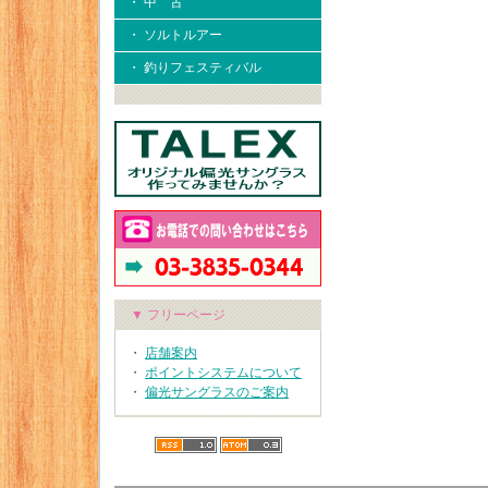
・ 中 古
・ ソルトルアー
・ 釣りフェスティバル
▼ フリーページ
・
店舗案内
・
ポイントシステムについて
・
偏光サングラスのご案内