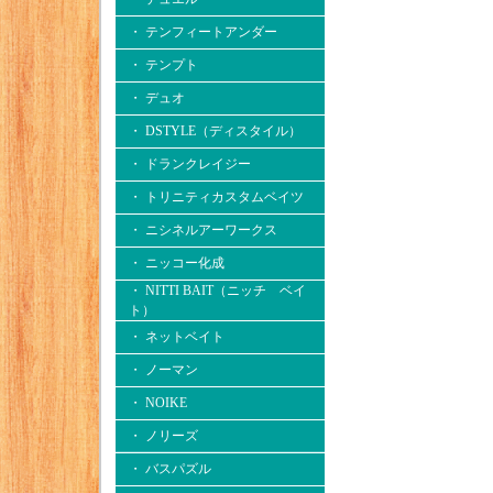
・ テンフィートアンダー
・ テンプト
・ デュオ
・ DSTYLE（ディスタイル）
・ ドランクレイジー
・ トリニティカスタムベイツ
・ ニシネルアーワークス
・ ニッコー化成
・ NITTI BAIT（ニッチ ベイ
ト）
・ ネットベイト
・ ノーマン
・ NOIKE
・ ノリーズ
・ バスパズル