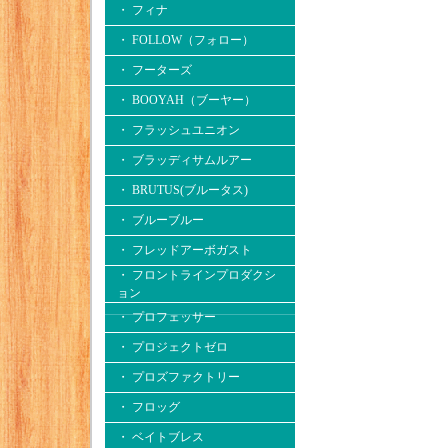
・ フィナ
・ FOLLOW（フォロー）
・ フーターズ
・ BOOYAH（ブーヤー）
・ フラッシュユニオン
・ ブラッディサムルアー
・ BRUTUS(ブルータス)
・ ブルーブルー
・ フレッドアーボガスト
・ フロントラインプロダクシ
ョン
・ プロフェッサー
・ プロジェクトゼロ
・ プロズファクトリー
・ フロッグ
・ ベイトブレス