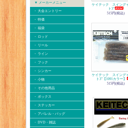
▼ メーカーメニュー
ケイテック スイング
ト3”
・ 大会エントリー
515円(税込)
・ 特価
・ 福袋
・ ロッド
・ リール
・ ライン
・ フック
・ シンカー
ケイテック スイング
ト3”【1091カラー】
・ 小物
515円(税込)
・ その他用品
・ ボックス
・ ステッカー
・ アパレル・バッグ
・ DVD・雑誌