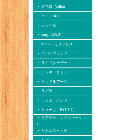
・ ミブロ（mibro）
・ ＭＩＺＭＯ
・ メガバス
・ mogami釣具
・ Molix（モリックス）
・ ヤバイブランド
・ ライブターゲット
・ ラッキークラフト
・ ラッドルアーズ
・ ラパラ
・ ランカーハント
・ リューギ（RYUGI）
・ リアクションイノベーショ
ン
・ リトルジャック