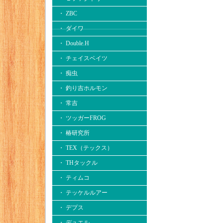
・ ZBC
・ ダイワ
・ Double.H
・ チェイスベイツ
・ 痴虫
・ 釣り吉ホルモン
・ 常吉
・ ツッガーFROG
・ 椿研究所
・ TEX（テックス）
・ THタックル
・ ティムコ
・ テッケルルアー
・ デプス
・ デュエル