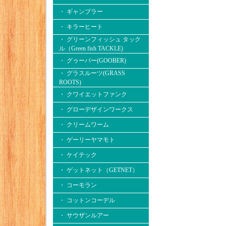
・ ギャンブラー
・ キラーヒート
・ グリーンフィッシュ タック
ル（Green fish TACKLE)
・ グゥーバー(GOOBER)
・ グラスルーツ(GRASS
ROOTS)
・ クワイエットファンク
・ グローデザインワークス
・ クリームワーム
・ ゲーリーヤマモト
・ ケイテック
・ ゲットネット（GETNET）
・ コーモラン
・ コットンコーデル
・ サウザンルアー