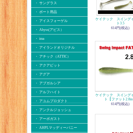
・ サングラス
・ ボート用品
ケイテック スイング
・ アイスフォーゲル
ト3.5
614円(税込)
・ Abyss(アビス）
・ ima
・ アイランドオリジナル
・ アチック（ATTIC）
・ アクアビット
・ アグア
・ アブガルシア
・ アルフハイト
ケイテック スイング
ト【ファット2.8i
・ アユムプロダクト
614円(税込)
・ アンクルジョッシュ
・ アーボガスト
・ AHPLマッディーバニー