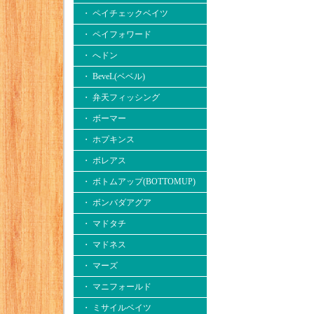
・ ペイチェックベイツ
・ ペイフォワード
・ へドン
・ BeveL(ベベル)
・ 弁天フィッシング
・ ボーマー
・ ホプキンス
・ ボレアス
・ ボトムアップ(BOTTOMUP)
・ ボンバダアグア
・ マドタチ
・ マドネス
・ マーズ
・ マニフォールド
・ ミサイルベイツ