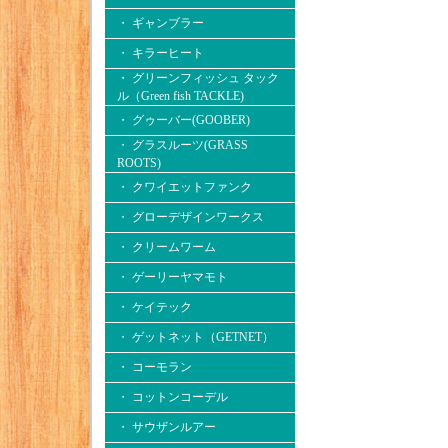
・ ギャンブラー
・ キラーヒート
・ グリーンフィッシュ タック
ル（Green fish TACKLE)
・ グゥーバー(GOOBER)
・ グラスルーツ(GRASS
ROOTS)
・ クワイエットファンク
・ グローデザインワークス
・ クリームワーム
・ ゲーリーヤマモト
・ ケイテック
・ ゲットネット（GETNET）
・ コーモラン
・ コットンコーデル
・ サウザンルアー