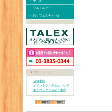
・ 中 古
・ ソルトルアー
・ 釣りフェスティバル
▼ フリーページ
・
店舗案内
・
ポイントシステムについて
・
偏光サングラスのご案内