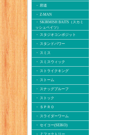
・ 邪道
・ Z-MAN
・ SKIRMISH BAITS（スカミ
ッシュベイツ）
・ スタジオコンポジット
・ スタンドパワー
・ スミス
・ スミスウィック
・ ストライクキング
・ ストーム
・ スナッグプルーフ
・ ストック
・ ＳＰＲＯ
・ スライダーワーム
・ セイコー(SEIKO)
・ Ｚファクトリー