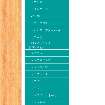
・ ザウルス
・ ザクトクラフト
・ ZAPPU
・ サニーブロス
・ サムルアーズ(sumlures)
・ サワムラ
・ 13フィッシング
（13Fishing）
・ シグナル
・ シックスセンス
・ ジップベイツ
・ ジークラック
・ シマノ
・ シモツケ
・ ジャクソン（Qu-on）
・ ジャッカル