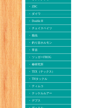
・ ZBC
・ ダイワ
・ Double.H
・ チェイスベイツ
・ 痴虫
・ 釣り吉ホルモン
・ 常吉
・ ツッガーFROG
・ 椿研究所
・ TEX（テックス）
・ THタックル
・ ティムコ
・ テッケルルアー
・ デプス
・ デュエル