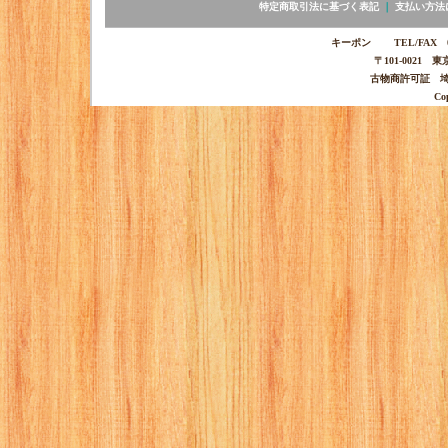
特定商取引法に基づく表記
｜
支払い方法
キーポン TEL/FAX 03-
〒101-0021 
古物商許可証 埼玉
Co