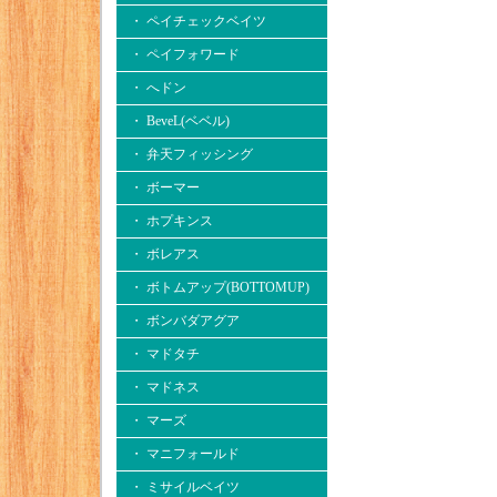
・ ペイチェックベイツ
・ ペイフォワード
・ へドン
・ BeveL(ベベル)
・ 弁天フィッシング
・ ボーマー
・ ホプキンス
・ ボレアス
・ ボトムアップ(BOTTOMUP)
・ ボンバダアグア
・ マドタチ
・ マドネス
・ マーズ
・ マニフォールド
・ ミサイルベイツ