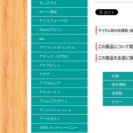
・ サングラス
・ ボート用品
・ アイスフォーゲル
・ Abyss(アビス）
・ ima
・ アイランドオリジナル
・ アチック（ATTIC）
・ アクアビット
・ アグア
・ 定価
・ アブガルシア
・ 販売価格
・ アルフハイト
・ 在庫数
・ アユムプロダクト
・ カラー
・ アンクルジョッシュ
・ アーボガスト
・ AHPLマッディーバニー