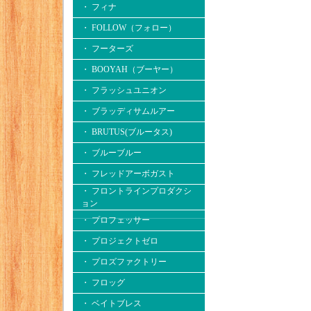
・ フィナ
・ FOLLOW（フォロー）
・ フーターズ
・ BOOYAH（ブーヤー）
・ フラッシュユニオン
・ ブラッディサムルアー
・ BRUTUS(ブルータス)
・ ブルーブルー
・ フレッドアーボガスト
・ フロントラインプロダクシ
ョン
・ プロフェッサー
・ プロジェクトゼロ
・ プロズファクトリー
・ フロッグ
・ ベイトブレス