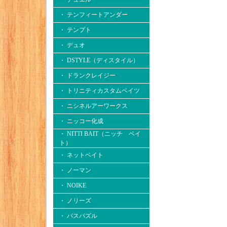
・ テンフィートアンダー
・ テンプト
・ デュオ
・ DSTYLE（ディスタイル）
・ ドランクレイジー
・ トリニティカスタムベイツ
・ ニシネルアーワークス
・ ニッコー化成
・ NITTI BAIT（ニッチ ベイ
ト）
・ ネットベイト
・ ノーマン
・ NOIKE
・ ノリーズ
・ バスパズル