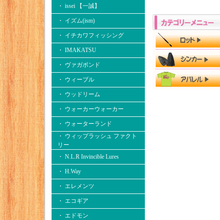
・ issei 【一誠】
・ イズム(ism)
・ イチカワフィッシング
・ IMAKATSU
・ ヴァガボンド
・ ウィーブル
・ ウッドリーム
・ ウォーカーウォーカー
・ ウォーターランド
・ ウィップラッシュ ファクト
リー
・ N.L.R Invincible Lures
・ H.Way
・ エレメンツ
・ エコギア
・ エドモン