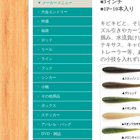
■3インチ
▼ メーカーメニュー
■1P=10本入り
・ 大会エントリー
・ 特価
キビキビと、そ
ズル引きやカー
・ 福袋
掴み、水流負け
・ ロッド
テキサス、キャ
・ リール
トレーラー等、
の小技を入れず
・ ライン
・ フック
・ シンカー
・ 小物
・ その他用品
・ ボックス
・ ステッカー
・ アパレル・バッグ
・ DVD・雑誌