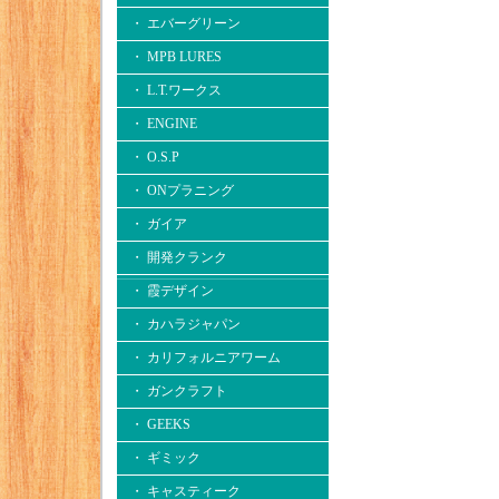
・ エバーグリーン
・ MPB LURES
・ L.T.ワークス
・ ENGINE
・ O.S.P
・ ONプラニング
・ ガイア
・ 開発クランク
・ 霞デザイン
・ カハラジャパン
・ カリフォルニアワーム
・ ガンクラフト
・ GEEKS
・ ギミック
・ キャスティーク