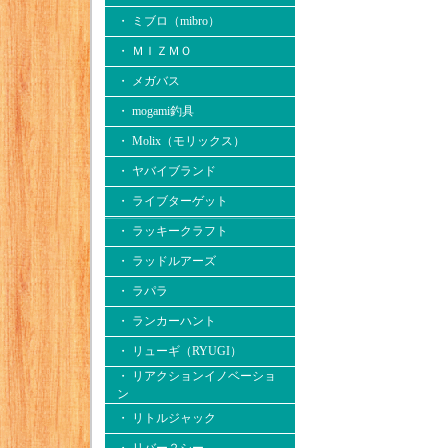
・ ミブロ（mibro）
・ ＭＩＺＭＯ
・ メガバス
・ mogami釣具
・ Molix（モリックス）
・ ヤバイブランド
・ ライブターゲット
・ ラッキークラフト
・ ラッドルアーズ
・ ラパラ
・ ランカーハント
・ リューギ（RYUGI）
・ リアクションイノベーショ
ン
・ リトルジャック