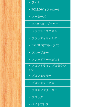
・ フィナ
・ FOLLOW（フォロー）
・ フーターズ
・ BOOYAH（ブーヤー）
・ フラッシュユニオン
・ ブラッディサムルアー
・ BRUTUS(ブルータス)
・ ブルーブルー
・ フレッドアーボガスト
・ フロントラインプロダクシ
ョン
・ プロフェッサー
・ プロジェクトゼロ
・ プロズファクトリー
・ フロッグ
・ ベイトブレス