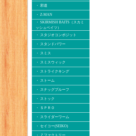
・ 邪道
・ Z-MAN
・ SKIRMISH BAITS（スカミ
ッシュベイツ）
・ スタジオコンポジット
・ スタンドパワー
・ スミス
・ スミスウィック
・ ストライクキング
・ ストーム
・ スナッグプルーフ
・ ストック
・ ＳＰＲＯ
・ スライダーワーム
・ セイコー(SEIKO)
・ Ｚファクトリー