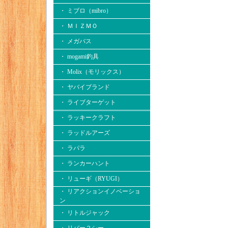
・ ミブロ（mibro）
・ ＭＩＺＭＯ
・ メガバス
・ mogami釣具
・ Molix（モリックス）
・ ヤバイブランド
・ ライブターゲット
・ ラッキークラフト
・ ラッドルアーズ
・ ラパラ
・ ランカーハント
・ リューギ（RYUGI）
・ リアクションイノベーショ
ン
・ リトルジャック