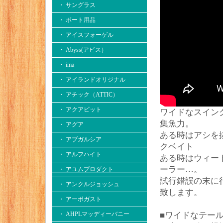
・ サングラス
・ ボート用品
・ アイスフォーゲル
・ Abyss(アビス）
・ ima
・ アイランドオリジナル
・ アチック（ATTIC）
・ アクアビット
ワイドなスイン
集魚力。
・ アグア
ある時はアシを
・ アブガルシア
クベイト
・ アルフハイト
ある時はウィー
ーラー…。
・ アユムプロダクト
試行錯誤の末に
・ アンクルジョッシュ
致します。
・ アーボガスト
・ AHPLマッディーバニー
■ワイドなテー