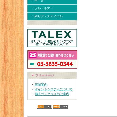
・ 中 古
・ ソルトルアー
・ 釣りフェスティバル
▼ フリーページ
・
店舗案内
・
ポイントシステムについて
・
偏光サングラスのご案内