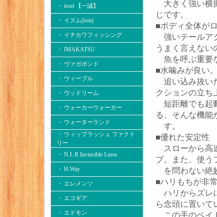
大きく強い横振
・ issei 【一誠】
じです。
・ イズム(ism)
■ボディ全体が
・ イチカワフィッシング
強いテールアク
うまく言えない
・ IMAKATSU
魚を呼ぶ重要な
・ ヴァガボンド
■水噛みが良い
・ ウィーブル
追い込み抜いた
クションの立ち
・ ウッドリーム
短距離でも起動
・ ウォーカーウォーカー
る、そんな機能
・ ウォーターランド
す。
・ ウィップラッシュ ファクト
■優れた安定性
リー
スローから高速
・ N.L.R Invincible Lures
プ。また、使う
・ H.Way
を問わない絶妙
■ハリもちが非
・ エレメンツ
ハリからズレに
・ エコギア
ら念頭に置いて
・ エドモン
この手のベイト