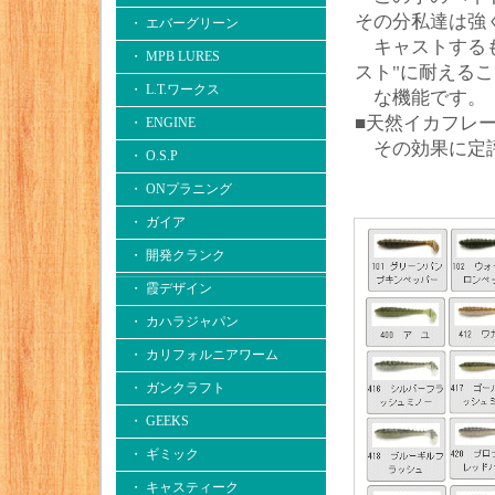
その分私達は強
・ エバーグリーン
キャストするも
・ MPB LURES
スト"に耐える
・ L.T.ワークス
な機能です。
■天然イカフレ
・ ENGINE
その効果に定評
・ O.S.P
・ ONプラニング
・ ガイア
・ 開発クランク
・ 霞デザイン
・ カハラジャパン
・ カリフォルニアワーム
・ ガンクラフト
・ GEEKS
・ ギミック
・ キャスティーク