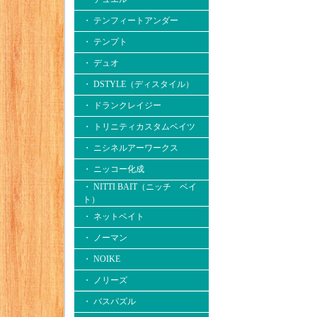
・ テンフィートアンダー
・ テンプト
・ デュオ
・ DSTYLE（ディスタイル）
・ ドランクレイジー
・ トリニティカスタムベイツ
・ ニシネルアーワークス
・ ニッコー化成
・ NITTI BAIT（ニッチ ベイ
ト）
・ ネットベイト
・ ノーマン
・ NOIKE
・ ノリーズ
・ バスパズル