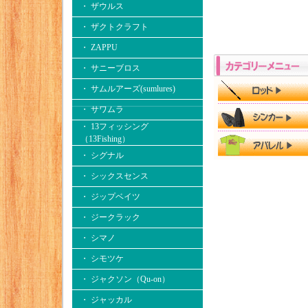
・ ザウルス
・ ザクトクラフト
・ ZAPPU
・ サニーブロス
・ サムルアーズ(sumlures)
・ サワムラ
・ 13フィッシング
（13Fishing）
・ シグナル
・ シックスセンス
・ ジップベイツ
・ ジークラック
・ シマノ
・ シモツケ
・ ジャクソン（Qu-on）
・ ジャッカル