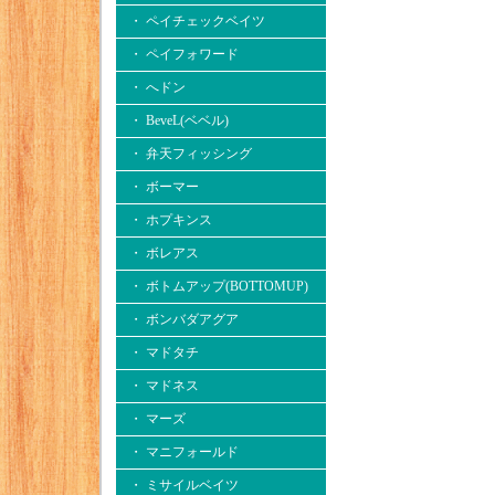
・ ペイチェックベイツ
・ ペイフォワード
・ へドン
・ BeveL(ベベル)
・ 弁天フィッシング
・ ボーマー
・ ホプキンス
・ ボレアス
・ ボトムアップ(BOTTOMUP)
・ ボンバダアグア
・ マドタチ
・ マドネス
・ マーズ
・ マニフォールド
・ ミサイルベイツ