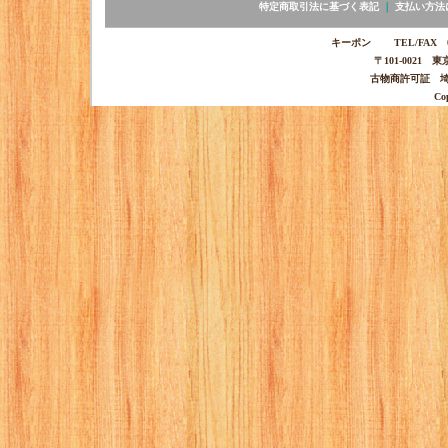
特定商取引法に基づく表記
｜
支払い方法
キーポン TEL/FAX 03-
〒101-0021 
古物商許可証 埼玉
Co