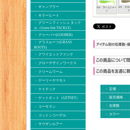
・ ギャンブラー
・ キラーヒート
・ グリーンフィッシュ タック
ル（Green fish TACKLE)
・ グゥーバー(GOOBER)
・ グラスルーツ(GRASS
ROOTS)
・ クワイエットファンク
・ グローデザインワークス
・ クリームワーム
・ ゲーリーヤマモト
・ 定価
・ ケイテック
・ 販売価格
・ ゲットネット（GETNET）
・ 在庫数
・ コーモラン
・ カラー
・ コットンコーデル
・ サウザンルアー