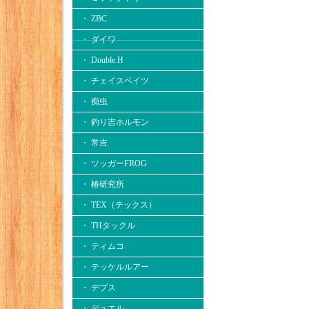
・ ZBC
・ ダイワ
・ Double.H
・ チェイスベイツ
・ 痴虫
・ 釣り吉ホルモン
・ 常吉
・ ツッガーFROG
・ 椿研究所
・ TEX（テックス）
・ THタックル
・ ティムコ
・ テッケルルアー
・ デプス
・ デュエル