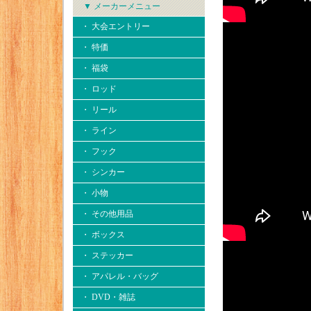
▼ メーカーメニュー
・ 大会エントリー
・ 特価
・ 福袋
・ ロッド
・ リール
・ ライン
・ フック
・ シンカー
・ 小物
・ その他用品
・ ボックス
・ ステッカー
・ アパレル・バッグ
・ DVD・雑誌