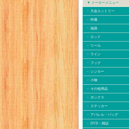
▼ メーカーメニュー
・ 大会エントリー
・ 特価
・ 福袋
・ ロッド
・ リール
・ ライン
・ フック
・ シンカー
・ 小物
・ その他用品
・ ボックス
・ ステッカー
・ アパレル・バッグ
・ DVD・雑誌