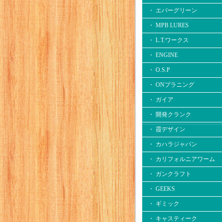
・ エバーグリーン
・ MPB LURES
・ L.T.ワークス
・ ENGINE
・ O.S.P
・ ONプラニング
・ ガイア
・ 開発クランク
・ 霞デザイン
・ カハラジャパン
・ カリフォルニアワーム
・ ガンクラフト
・ GEEKS
・ ギミック
・ キャスティーク