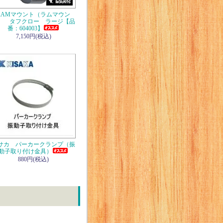
RAMマウント（ラムマウン
） タフクロー ラージ【品
番：604003】
7,150円(税込)
サカ パーカークランプ（振
動子取り付け金具）
880円(税込)