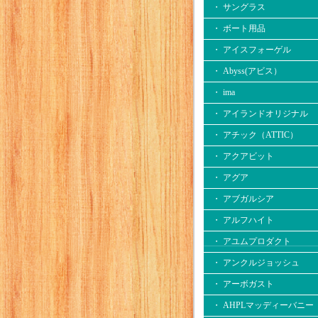
・ サングラス
・ ボート用品
・ アイスフォーゲル
・ Abyss(アビス）
・ ima
・ アイランドオリジナル
・ アチック（ATTIC）
・ アクアビット
・ アグア
・ アブガルシア
・ アルフハイト
・ アユムプロダクト
・ アンクルジョッシュ
・ アーボガスト
・ AHPLマッディーバニー