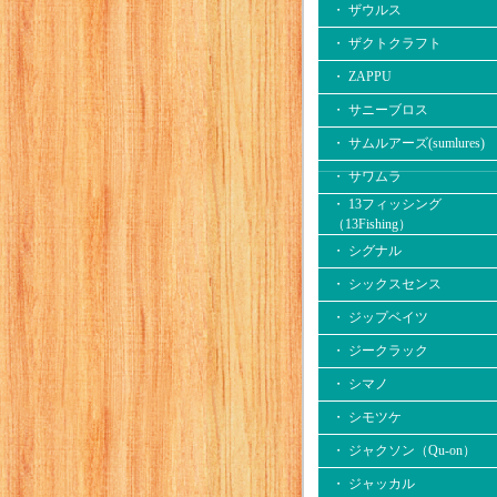
・ ザウルス
・ ザクトクラフト
・ ZAPPU
・ サニーブロス
・ サムルアーズ(sumlures)
・ サワムラ
・ 13フィッシング
（13Fishing）
・ シグナル
・ シックスセンス
・ ジップベイツ
・ ジークラック
・ シマノ
・ シモツケ
・ ジャクソン（Qu-on）
・ ジャッカル