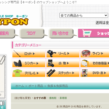
ッシング専門店【キーポン】のウェブショップへようこそ!!
ホーム
＞
ボート用品
＞
魚探＆魚探用品
[並び順を変更]
・おすすめ順
・価格順
・新着順
全 [9] 商品中 [1-9] 商品を表示しています。