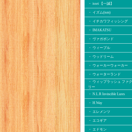
・ issei 【一誠】
・ イズム(ism)
・ イチカワフィッシング
・ IMAKATSU
・ ヴァガボンド
・ ウィーブル
・ ウッドリーム
・ ウォーカーウォーカー
・ ウォーターランド
・ ウィップラッシュ ファ
リー
・ N.L.R Invincible Lures
・ H.Way
・ エレメンツ
・ エコギア
・ エドモン