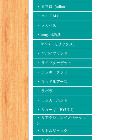
・ ミブロ（mibro）
・ ＭＩＺＭＯ
・ メガバス
・ mogami釣具
・ Molix（モリックス）
・ ヤバイブランド
・ ライブターゲット
・ ラッキークラフト
・ ラッドルアーズ
・ ラパラ
・ ランカーハント
・ リューギ（RYUGI）
・ リアクションイノベーショ
ン
・ リトルジャック