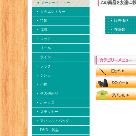
▼ メーカーメニュー
・ 大会エントリー
・ 特価
・ 販売価格
・ 在庫数
・ 福袋
・ ロッド
・ リール
・ ライン
・ フック
・ シンカー
・ 小物
・ その他用品
・ ボックス
・ ステッカー
・ アパレル・バッグ
・ DVD・雑誌