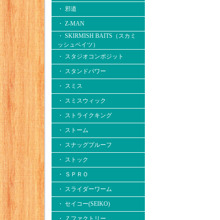
・ 邪道
・ Z-MAN
・ SKIRMISH BAITS（スカミ
ッシュベイツ）
・ スタジオコンポジット
・ スタンドパワー
・ スミス
・ スミスウィック
・ ストライクキング
・ ストーム
・ スナッグプルーフ
・ ストック
・ ＳＰＲＯ
・ スライダーワーム
・ セイコー(SEIKO)
・ Ｚファクトリー