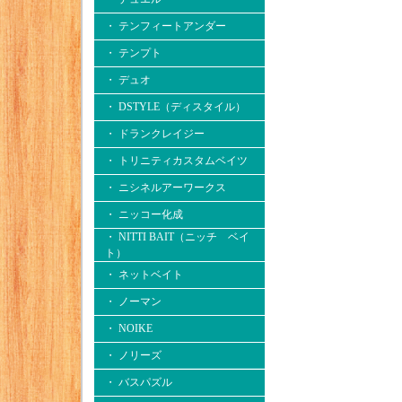
・ テンフィートアンダー
・ テンプト
・ デュオ
・ DSTYLE（ディスタイル）
・ ドランクレイジー
・ トリニティカスタムベイツ
・ ニシネルアーワークス
・ ニッコー化成
・ NITTI BAIT（ニッチ ベイ
ト）
・ ネットベイト
・ ノーマン
・ NOIKE
・ ノリーズ
・ バスパズル