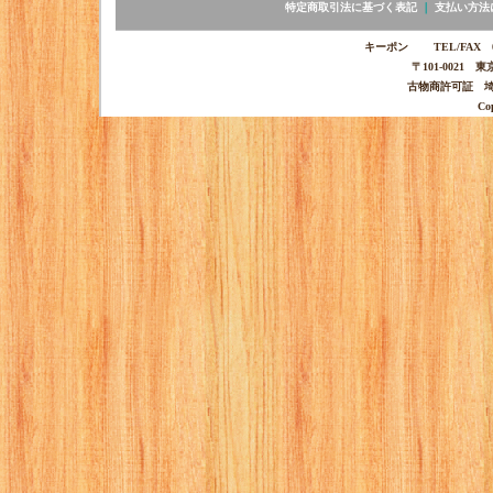
特定商取引法に基づく表記
｜
支払い方法
キーポン TEL/FAX 03-
〒101-0021 
古物商許可証 埼玉
Co