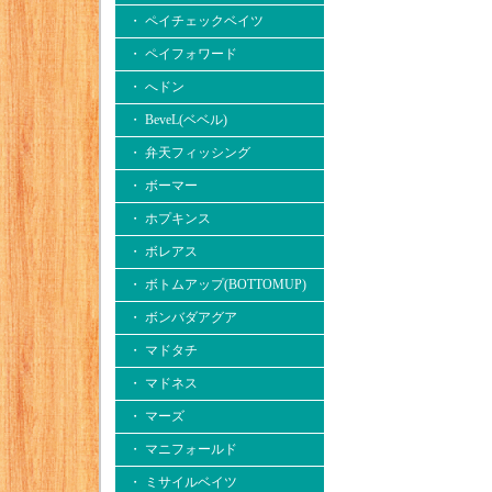
・ ペイチェックベイツ
・ ペイフォワード
・ へドン
・ BeveL(ベベル)
・ 弁天フィッシング
・ ボーマー
・ ホプキンス
・ ボレアス
・ ボトムアップ(BOTTOMUP)
・ ボンバダアグア
・ マドタチ
・ マドネス
・ マーズ
・ マニフォールド
・ ミサイルベイツ