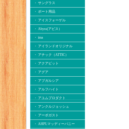
・ サングラス
・ ボート用品
・ アイスフォーゲル
・ Abyss(アビス）
・ ima
・ アイランドオリジナル
・ アチック（ATTIC）
・ アクアビット
・ アグア
・ アブガルシア
・ アルフハイト
・ アユムプロダクト
・ アンクルジョッシュ
・ アーボガスト
・ AHPLマッディーバニー