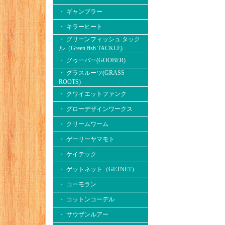
・ ギャンブラー
・ キラーヒート
・ グリーンフィッシュ タック
ル（Green fish TACKLE)
・ グゥーバー(GOOBER)
・ グラスルーツ(GRASS
ROOTS)
・ クワイエットファンク
・ グローデザインワークス
・ クリームワーム
・ ゲーリーヤマモト
・ ケイテック
・ ゲットネット（GETNET）
・ コーモラン
・ コットンコーデル
・ サウザンルアー