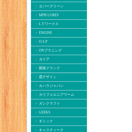
・ エバーグリーン
・ MPB LURES
・ L.T.ワークス
・ ENGINE
・ O.S.P
・ ONプラニング
・ ガイア
・ 開発クランク
・ 霞デザイン
・ カハラジャパン
・ カリフォルニアワーム
・ ガンクラフト
・ GEEKS
・ ギミック
・ キャスティーク