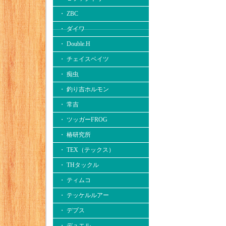
・ ZBC
・ ダイワ
・ Double.H
・ チェイスベイツ
・ 痴虫
・ 釣り吉ホルモン
・ 常吉
・ ツッガーFROG
・ 椿研究所
・ TEX（テックス）
・ THタックル
・ ティムコ
・ テッケルルアー
・ デプス
・ デュエル