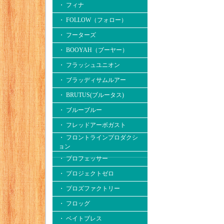
・ フィナ
・ FOLLOW（フォロー）
・ フーターズ
・ BOOYAH（ブーヤー）
・ フラッシュユニオン
・ ブラッディサムルアー
・ BRUTUS(ブルータス)
・ ブルーブルー
・ フレッドアーボガスト
・ フロントラインプロダクシ
ョン
・ プロフェッサー
・ プロジェクトゼロ
・ プロズファクトリー
・ フロッグ
・ ベイトブレス