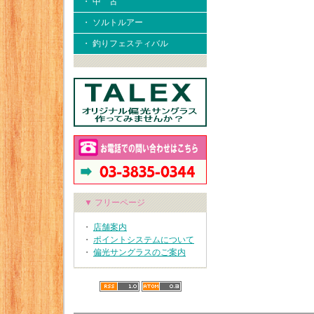
・ 中 古
・ ソルトルアー
・ 釣りフェスティバル
▼ フリーページ
・
店舗案内
・
ポイントシステムについて
・
偏光サングラスのご案内