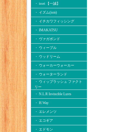
・ issei 【一誠】
・ イズム(ism)
・ イチカワフィッシング
・ IMAKATSU
・ ヴァガボンド
・ ウィーブル
・ ウッドリーム
・ ウォーカーウォーカー
・ ウォーターランド
・ ウィップラッシュ ファクト
リー
・ N.L.R Invincible Lures
・ H.Way
・ エレメンツ
・ エコギア
・ エドモン