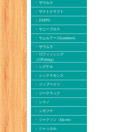
・ ザウルス
・ ザクトクラフト
・ ZAPPU
・ サニーブロス
・ サムルアーズ(sumlures)
・ サワムラ
・ 13フィッシング
（13Fishing）
・ シグナル
・ シックスセンス
・ ジップベイツ
・ ジークラック
・ シマノ
・ シモツケ
・ ジャクソン（Qu-on）
・ ジャッカル