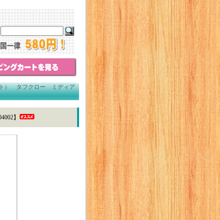
ント） タフクロー ミディア
002】