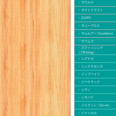
・ ザウルス
・ ザクトクラフト
・ ZAPPU
・ サニーブロス
・ サムルアーズ(sumlures)
・ サワムラ
・ 13フィッシング
（13Fishing）
・ シグナル
・ シックスセンス
・ ジップベイツ
・ ジークラック
・ シマノ
・ シモツケ
・ ジャクソン（Qu-on）
・ ジャッカル