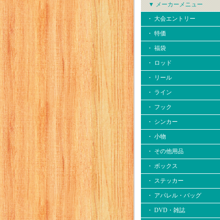
▼ メーカーメニュー
・ 大会エントリー
・ 特価
・ 福袋
・ ロッド
・ リール
・ ライン
・ フック
・ シンカー
・ 小物
・ その他用品
・ ボックス
・ ステッカー
・ アパレル・バッグ
・ DVD・雑誌