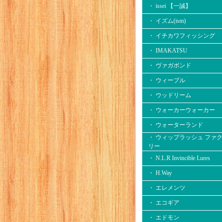
・ issei 【一誠】
・ イズム(ism)
・ イチカワフィッシング
・ IMAKATSU
・ ヴァガボンド
・ ウィーブル
・ ウッドリーム
・ ウォーカーウォーカー
・ ウォーターランド
・ ウィップラッシュ ファ
リー
・ N.L.R Invincible Lures
・ H.Way
・ エレメンツ
・ エコギア
・ エドモン