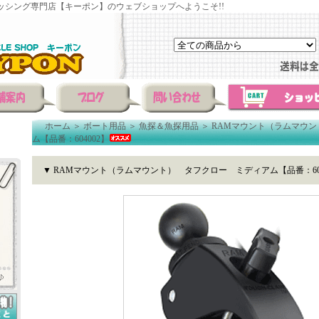
ッシング専門店【キーポン】のウェブショップへようこそ!!
ホーム
＞
ボート用品
＞
魚探＆魚探用品
＞
RAMマウント（ラムマウ
ム【品番：604002】
▼ RAMマウント（ラムマウント） タフクロー ミディアム【品番：604