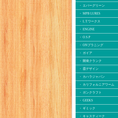
・ エバーグリーン
・ MPB LURES
・ L.T.ワークス
・ ENGINE
・ O.S.P
・ ONプラニング
・ ガイア
・ 開発クランク
・ 霞デザイン
・ カハラジャパン
・ カリフォルニアワーム
・ ガンクラフト
・ GEEKS
・ ギミック
・ キャスティーク