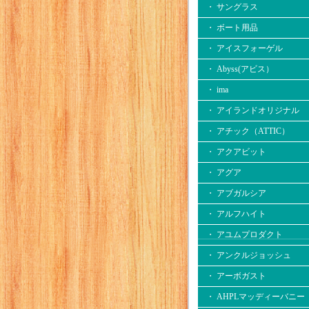
・ サングラス
・ ボート用品
・ アイスフォーゲル
・ Abyss(アビス）
・ ima
・ アイランドオリジナル
・ アチック（ATTIC）
・ アクアビット
・ アグア
・ アブガルシア
・ アルフハイト
・ アユムプロダクト
・ アンクルジョッシュ
・ アーボガスト
・ AHPLマッディーバニー