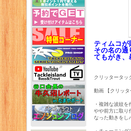
ティムコが
その名の通
てもがき、
クリッタータッ
動画 【クリッ
・複雑な波紋を
やや前方に取り
なった動きをし