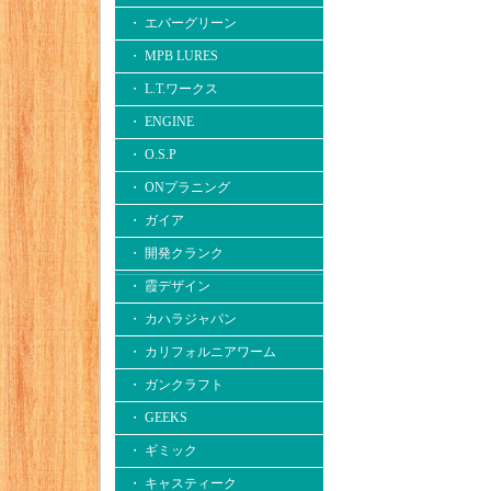
・ エバーグリーン
・ MPB LURES
・ L.T.ワークス
・ ENGINE
・ O.S.P
・ ONプラニング
・ ガイア
・ 開発クランク
・ 霞デザイン
・ カハラジャパン
・ カリフォルニアワーム
・ ガンクラフト
・ GEEKS
・ ギミック
・ キャスティーク