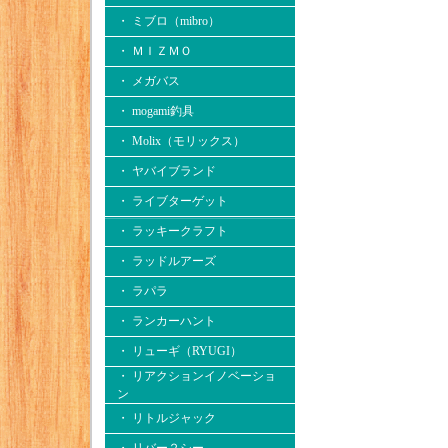
・ ミブロ（mibro）
・ ＭＩＺＭＯ
・ メガバス
・ mogami釣具
・ Molix（モリックス）
・ ヤバイブランド
・ ライブターゲット
・ ラッキークラフト
・ ラッドルアーズ
・ ラパラ
・ ランカーハント
・ リューギ（RYUGI）
・ リアクションイノベーショ
ン
・ リトルジャック