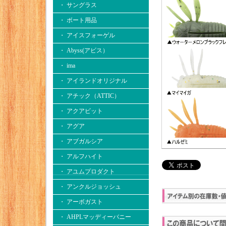
・ サングラス
・ ボート用品
・ アイスフォーゲル
・ Abyss(アビス）
・ ima
・ アイランドオリジナル
・ アチック（ATTIC）
・ アクアビット
・ アグア
・ アブガルシア
・ アルフハイト
・ アユムプロダクト
・ アンクルジョッシュ
・ アーボガスト
・ AHPLマッディーバニー