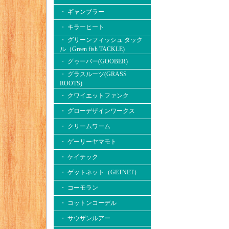
・ ギャンブラー
・ キラーヒート
・ グリーンフィッシュ タック
ル（Green fish TACKLE)
・ グゥーバー(GOOBER)
・ グラスルーツ(GRASS
ROOTS)
・ クワイエットファンク
・ グローデザインワークス
・ クリームワーム
・ ゲーリーヤマモト
・ ケイテック
・ ゲットネット（GETNET）
・ コーモラン
・ コットンコーデル
・ サウザンルアー