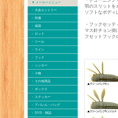
・チューニング
▼ メーカーメニュー
羽のスリットを
・ 大会エントリー
ソフトなボディ
・ 特価
・フックセッテ
・ 福袋
マス針チョン掛
・ ロッド
フセットフック
・ リール
・ ライン
・ フック
・ シンカー
・ 小物
・ その他用品
・ ボックス
・ ステッカー
・ アパレル・バッグ
・ DVD・雑誌