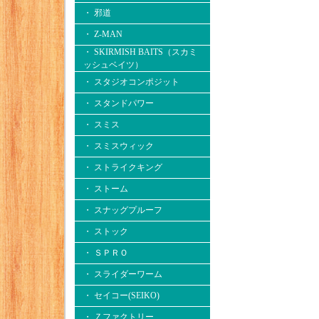
・ 邪道
・ Z-MAN
・ SKIRMISH BAITS（スカミ
ッシュベイツ）
・ スタジオコンポジット
・ スタンドパワー
・ スミス
・ スミスウィック
・ ストライクキング
・ ストーム
・ スナッグプルーフ
・ ストック
・ ＳＰＲＯ
・ スライダーワーム
・ セイコー(SEIKO)
・ Ｚファクトリー