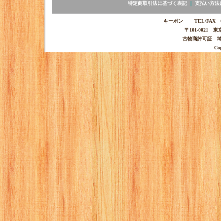
特定商取引法に基づく表記
｜
支払い方法
キーポン TEL/FAX 03-
〒101-0021 
古物商許可証 埼玉
Co