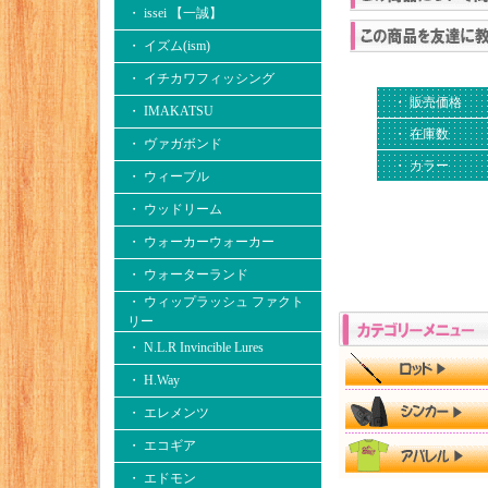
・ issei 【一誠】
・ イズム(ism)
・ イチカワフィッシング
・ 販売価格
・ IMAKATSU
・ 在庫数
・ ヴァガボンド
・ カラー
・ ウィーブル
・ ウッドリーム
・ ウォーカーウォーカー
・ ウォーターランド
・ ウィップラッシュ ファクト
リー
・ N.L.R Invincible Lures
・ H.Way
・ エレメンツ
・ エコギア
・ エドモン