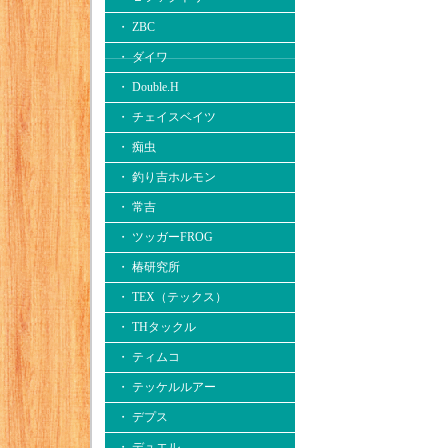
・ ZBC
・ ダイワ
・ Double.H
・ チェイスベイツ
・ 痴虫
・ 釣り吉ホルモン
・ 常吉
・ ツッガーFROG
・ 椿研究所
・ TEX（テックス）
・ THタックル
・ ティムコ
・ テッケルルアー
・ デプス
・ デュエル