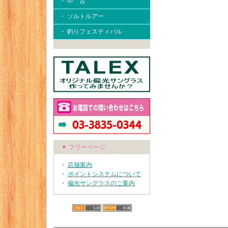
・ 中 古
・ ソルトルアー
・ 釣りフェスティバル
▼ フリーページ
・
店舗案内
・
ポイントシステムについて
・
偏光サングラスのご案内