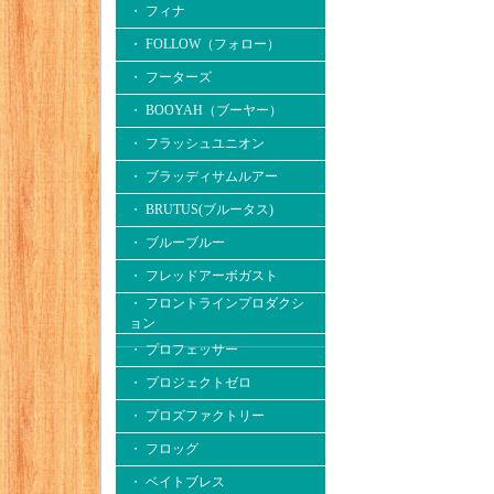
・ フィナ
・ FOLLOW（フォロー）
・ フーターズ
・ BOOYAH（ブーヤー）
・ フラッシュユニオン
・ ブラッディサムルアー
・ BRUTUS(ブルータス)
・ ブルーブルー
・ フレッドアーボガスト
・ フロントラインプロダクシ
ョン
・ プロフェッサー
・ プロジェクトゼロ
・ プロズファクトリー
・ フロッグ
・ ベイトブレス