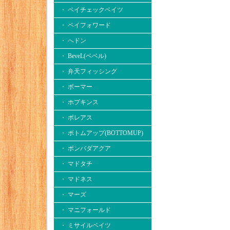
・ ペイチェックベイツ
・ ペイフォワード
・ へドン
・ BeveL(ベベル)
・ 弁天フィッシング
・ ボーマー
・ ホプキンス
・ ボレアス
・ ボトムアップ(BOTTOMUP)
・ ボンバダアグア
・ マドタチ
・ マドネス
・ マーズ
・ マニフォールド
・ ミサイルベイツ