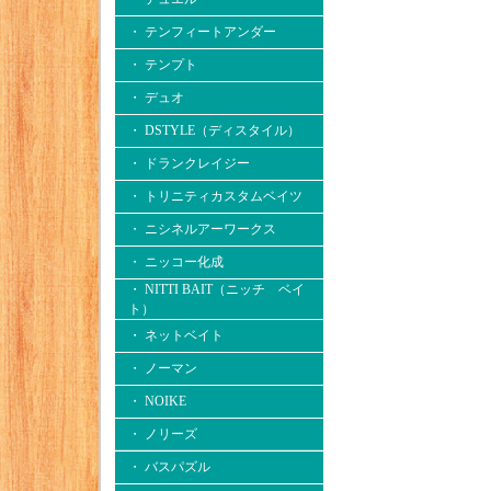
・ テンフィートアンダー
・ テンプト
・ デュオ
・ DSTYLE（ディスタイル）
・ ドランクレイジー
・ トリニティカスタムベイツ
・ ニシネルアーワークス
・ ニッコー化成
・ NITTI BAIT（ニッチ ベイ
ト）
・ ネットベイト
・ ノーマン
・ NOIKE
・ ノリーズ
・ バスパズル