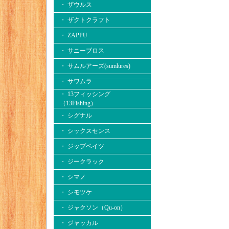
・ ザウルス
・ ザクトクラフト
・ ZAPPU
・ サニーブロス
・ サムルアーズ(sumlures)
・ サワムラ
・ 13フィッシング
（13Fishing）
・ シグナル
・ シックスセンス
・ ジップベイツ
・ ジークラック
・ シマノ
・ シモツケ
・ ジャクソン（Qu-on）
・ ジャッカル