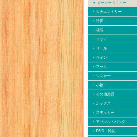
▼ メーカーメニュー
・ 大会エントリー
・ 特価
・ 福袋
・ ロッド
・ リール
・ ライン
・ フック
・ シンカー
・ 小物
・ その他用品
・ ボックス
・ ステッカー
・ アパレル・バッグ
・ DVD・雑誌