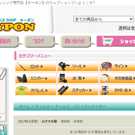
ッシング専門店【キーポン】のウェブショップへようこそ!!
ホーム
＞
ティムコ
＞
ティムコ パニックシケーダー
[並び順を変更]
・おすすめ順
・価格順
・新着順
全 [2] 商品中 [1-2] 商品を表示しています。