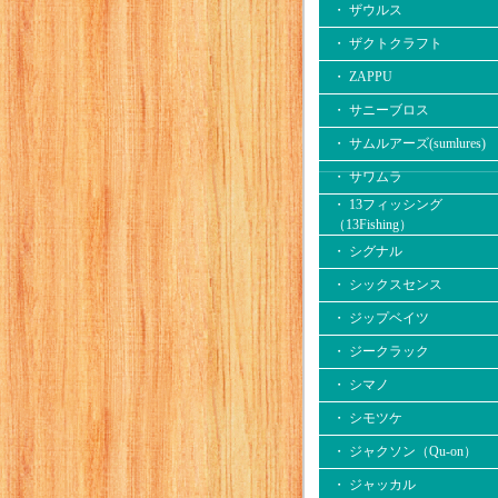
・ ザウルス
・ ザクトクラフト
・ ZAPPU
・ サニーブロス
・ サムルアーズ(sumlures)
・ サワムラ
・ 13フィッシング
（13Fishing）
・ シグナル
・ シックスセンス
・ ジップベイツ
・ ジークラック
・ シマノ
・ シモツケ
・ ジャクソン（Qu-on）
・ ジャッカル