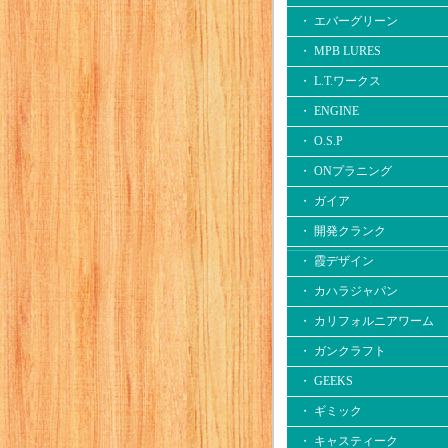
・ エバーグリーン
・ MPB LURES
・ L.T.ワークス
・ ENGINE
・ O.S.P
・ ONプラニング
・ ガイア
・ 開発クランク
・ 霞デザイン
・ カハラジャパン
・ カリフォルニアワーム
・ ガンクラフト
・ GEEKS
・ ギミック
・ キャスティーク