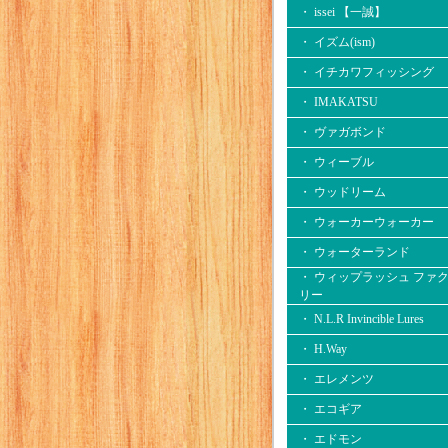
・ issei 【一誠】
・ イズム(ism)
・ イチカワフィッシング
・ IMAKATSU
・ ヴァガボンド
・ ウィーブル
・ ウッドリーム
・ ウォーカーウォーカー
・ ウォーターランド
・ ウィップラッシュ ファ
リー
・ N.L.R Invincible Lures
・ H.Way
・ エレメンツ
・ エコギア
・ エドモン