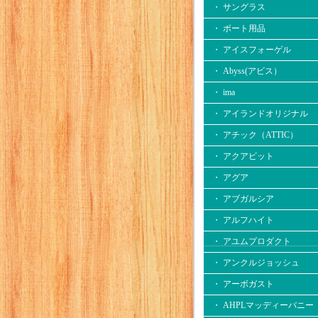
・ サングラス
・ ボート用品
・ アイスフォーゲル
・ Abyss(アビス）
・ ima
・ アイランドオリジナル
・ アチック（ATTIC）
・ アクアビット
・ アグア
・ アブガルシア
・ アルフハイト
・ アユムプロダクト
・ アンクルジョッシュ
・ アーボガスト
・ AHPLマッディーバニー