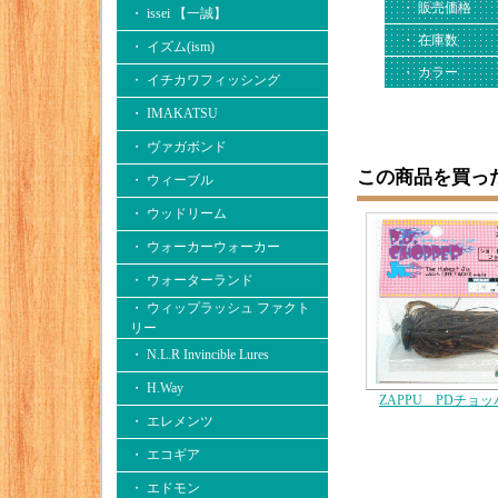
・ 販売価格
・ issei 【一誠】
・ 在庫数
・ イズム(ism)
・ カラー
・ イチカワフィッシング
・ IMAKATSU
・ ヴァガボンド
この商品を買っ
・ ウィーブル
・ ウッドリーム
・ ウォーカーウォーカー
・ ウォーターランド
・ ウィップラッシュ ファクト
リー
・ N.L.R Invincible Lures
・ H.Way
ZAPPU PDチョッ
・ エレメンツ
・ エコギア
・ エドモン