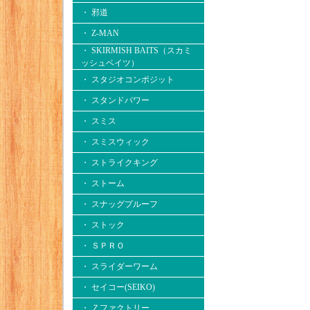
・ 邪道
・ Z-MAN
・ SKIRMISH BAITS（スカミ
ッシュベイツ）
・ スタジオコンポジット
・ スタンドパワー
・ スミス
・ スミスウィック
・ ストライクキング
・ ストーム
・ スナッグプルーフ
・ ストック
・ ＳＰＲＯ
・ スライダーワーム
・ セイコー(SEIKO)
・ Ｚファクトリー