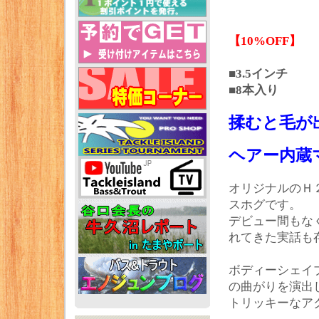
【10%OFF】
■3.5インチ
■8本入り
揉むと毛が出
ヘアー内蔵マ
オリジナルのＨ
スホグです。
デビュー間もな
れてきた実話も
ボディーシェイ
の曲がりを演出
トリッキーなア