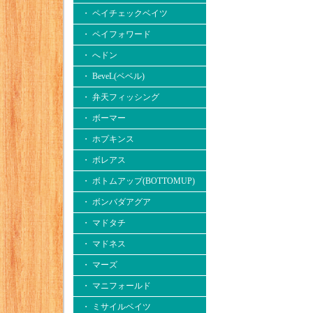
・ ペイチェックベイツ
・ ペイフォワード
・ へドン
・ BeveL(ベベル)
・ 弁天フィッシング
・ ボーマー
・ ホプキンス
・ ボレアス
・ ボトムアップ(BOTTOMUP)
・ ボンバダアグア
・ マドタチ
・ マドネス
・ マーズ
・ マニフォールド
・ ミサイルベイツ