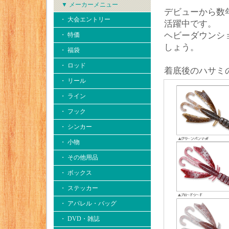
▼ メーカーメニュー
デビューから数
・ 大会エントリー
活躍中です。
ヘビーダウンシ
・ 特価
しょう。
・ 福袋
・ ロッド
着底後のハサミ
・ リール
・ ライン
・ フック
・ シンカー
・ 小物
・ その他用品
・ ボックス
・ ステッカー
・ アパレル・バッグ
・ DVD・雑誌