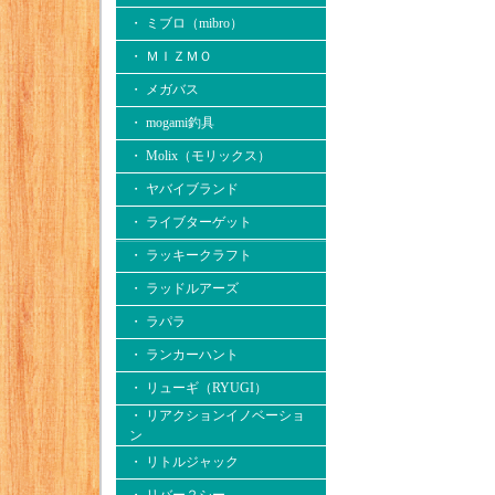
・ ミブロ（mibro）
・ ＭＩＺＭＯ
・ メガバス
・ mogami釣具
・ Molix（モリックス）
・ ヤバイブランド
・ ライブターゲット
・ ラッキークラフト
・ ラッドルアーズ
・ ラパラ
・ ランカーハント
・ リューギ（RYUGI）
・ リアクションイノベーショ
ン
・ リトルジャック