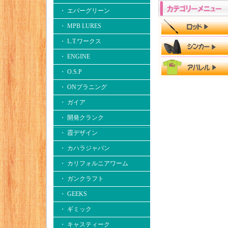
・ エバーグリーン
・ MPB LURES
・ L.T.ワークス
・ ENGINE
・ O.S.P
・ ONプラニング
・ ガイア
・ 開発クランク
・ 霞デザイン
・ カハラジャパン
・ カリフォルニアワーム
・ ガンクラフト
・ GEEKS
・ ギミック
・ キャスティーク