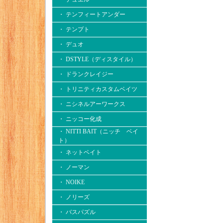
・ テンフィートアンダー
・ テンプト
・ デュオ
・ DSTYLE（ディスタイル）
・ ドランクレイジー
・ トリニティカスタムベイツ
・ ニシネルアーワークス
・ ニッコー化成
・ NITTI BAIT（ニッチ ベイ
ト）
・ ネットベイト
・ ノーマン
・ NOIKE
・ ノリーズ
・ バスパズル