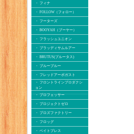
・ フィナ
・ FOLLOW（フォロー）
・ フーターズ
・ BOOYAH（ブーヤー）
・ フラッシュユニオン
・ ブラッディサムルアー
・ BRUTUS(ブルータス)
・ ブルーブルー
・ フレッドアーボガスト
・ フロントラインプロダクシ
ョン
・ プロフェッサー
・ プロジェクトゼロ
・ プロズファクトリー
・ フロッグ
・ ベイトブレス