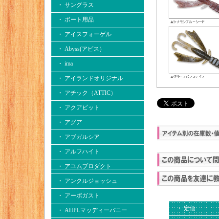
・ サングラス
・ ボート用品
・ アイスフォーゲル
・ Abyss(アビス）
・ ima
・ アイランドオリジナル
・ アチック（ATTIC）
・ アクアビット
・ アグア
・ アブガルシア
・ アルフハイト
・ アユムプロダクト
・ アンクルジョッシュ
・ アーボガスト
・ 定価
・ AHPLマッディーバニー