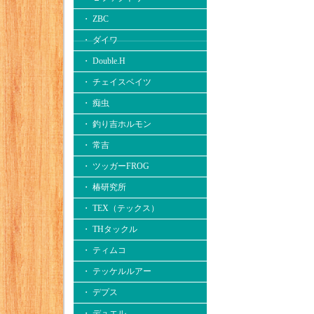
・ ZBC
・ ダイワ
・ Double.H
・ チェイスベイツ
・ 痴虫
・ 釣り吉ホルモン
・ 常吉
・ ツッガーFROG
・ 椿研究所
・ TEX（テックス）
・ THタックル
・ ティムコ
・ テッケルルアー
・ デプス
・ デュエル