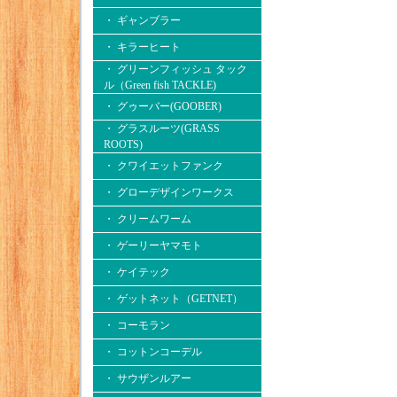
・ ギャンブラー
・ キラーヒート
・ グリーンフィッシュ タック
ル（Green fish TACKLE)
・ グゥーバー(GOOBER)
・ グラスルーツ(GRASS
ROOTS)
・ クワイエットファンク
・ グローデザインワークス
・ クリームワーム
・ ゲーリーヤマモト
・ ケイテック
・ ゲットネット（GETNET）
・ コーモラン
・ コットンコーデル
・ サウザンルアー