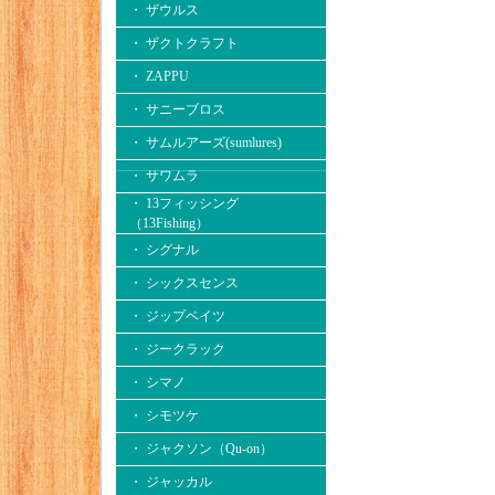
・ ザウルス
・ ザクトクラフト
・ ZAPPU
・ サニーブロス
・ サムルアーズ(sumlures)
・ サワムラ
・ 13フィッシング
（13Fishing）
・ シグナル
・ シックスセンス
・ ジップベイツ
・ ジークラック
・ シマノ
・ シモツケ
・ ジャクソン（Qu-on）
・ ジャッカル