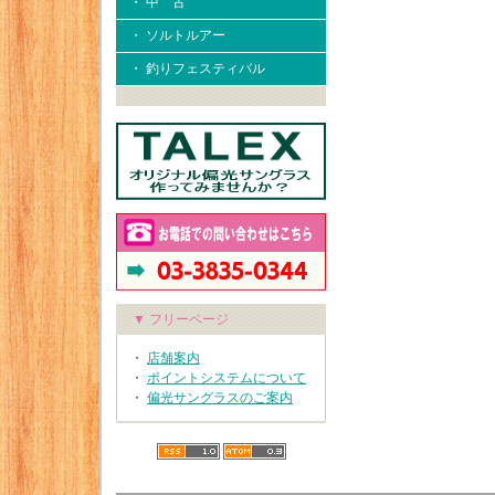
・ 中 古
・ ソルトルアー
・ 釣りフェスティバル
▼ フリーページ
・
店舗案内
・
ポイントシステムについて
・
偏光サングラスのご案内