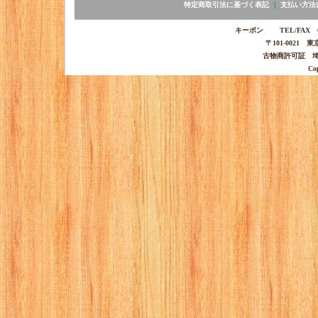
特定商取引法に基づく表記
｜
支払い方法
キーポン TEL/FAX 03-
〒101-0021 
古物商許可証 埼玉
Co