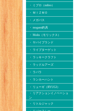
・ ミブロ（mibro）
・ ＭＩＺＭＯ
・ メガバス
・ mogami釣具
・ Molix（モリックス）
・ ヤバイブランド
・ ライブターゲット
・ ラッキークラフト
・ ラッドルアーズ
・ ラパラ
・ ランカーハント
・ リューギ（RYUGI）
・ リアクションイノベーショ
ン
・ リトルジャック