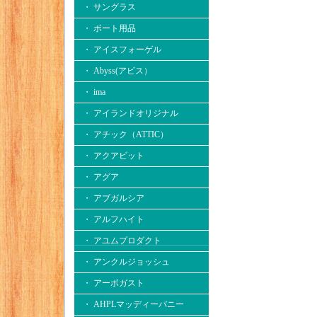
・ サングラス
・ ボート用品
・ アイスフォーゲル
・ Abyss(アビス）
・ ima
・ アイランドオリジナル
・ アチック（ATTIC）
・ アクアビット
・ アグア
・ アブガルシア
・ アルフハイト
・ アユムプロダクト
・ アンクルジョッシュ
・ アーボガスト
・ AHPLマッディーバニー