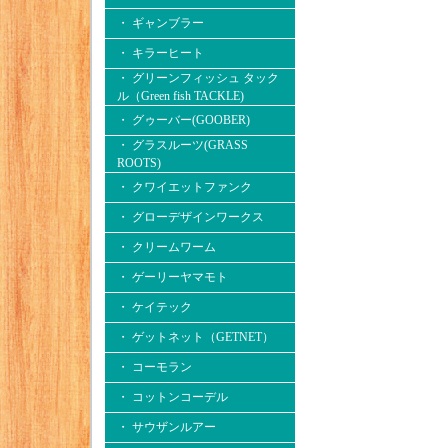
・ ギャンブラー
・ キラーヒート
・ グリーンフィッシュ タック
ル（Green fish TACKLE)
・ グゥーバー(GOOBER)
・ グラスルーツ(GRASS
ROOTS)
・ クワイエットファンク
・ グローデザインワークス
・ クリームワーム
・ ゲーリーヤマモト
・ ケイテック
・ ゲットネット（GETNET）
・ コーモラン
・ コットンコーデル
・ サウザンルアー