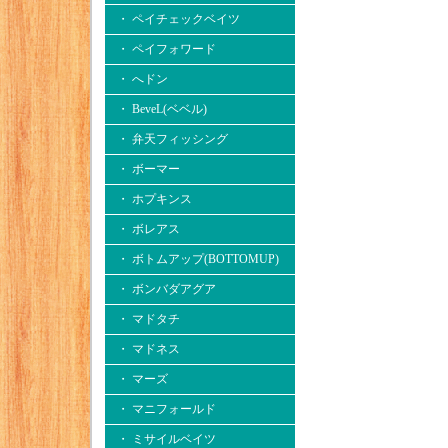
・ ペイチェックベイツ
・ ペイフォワード
・ へドン
・ BeveL(ベベル)
・ 弁天フィッシング
・ ボーマー
・ ホプキンス
・ ボレアス
・ ボトムアップ(BOTTOMUP)
・ ボンバダアグア
・ マドタチ
・ マドネス
・ マーズ
・ マニフォールド
・ ミサイルベイツ