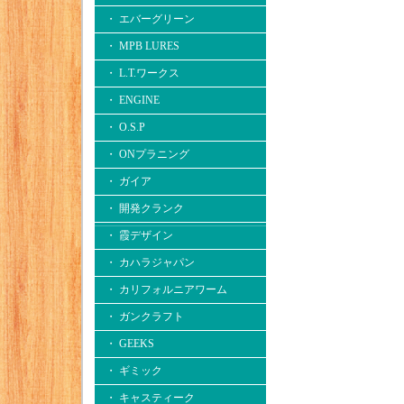
・ エバーグリーン
・ MPB LURES
・ L.T.ワークス
・ ENGINE
・ O.S.P
・ ONプラニング
・ ガイア
・ 開発クランク
・ 霞デザイン
・ カハラジャパン
・ カリフォルニアワーム
・ ガンクラフト
・ GEEKS
・ ギミック
・ キャスティーク