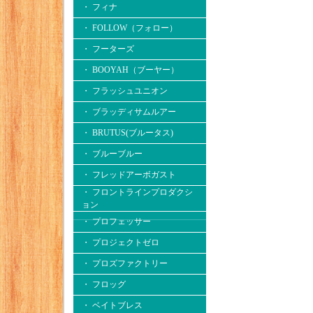
・ フィナ
・ FOLLOW（フォロー）
・ フーターズ
・ BOOYAH（ブーヤー）
・ フラッシュユニオン
・ ブラッディサムルアー
・ BRUTUS(ブルータス)
・ ブルーブルー
・ フレッドアーボガスト
・ フロントラインプロダクシ
ョン
・ プロフェッサー
・ プロジェクトゼロ
・ プロズファクトリー
・ フロッグ
・ ベイトブレス