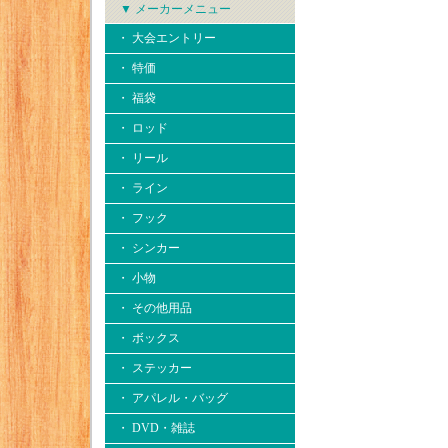
▼ メーカーメニュー
・ 大会エントリー
・ 特価
・ 福袋
・ ロッド
・ リール
・ ライン
・ フック
・ シンカー
・ 小物
・ その他用品
・ ボックス
・ ステッカー
・ アパレル・バッグ
・ DVD・雑誌