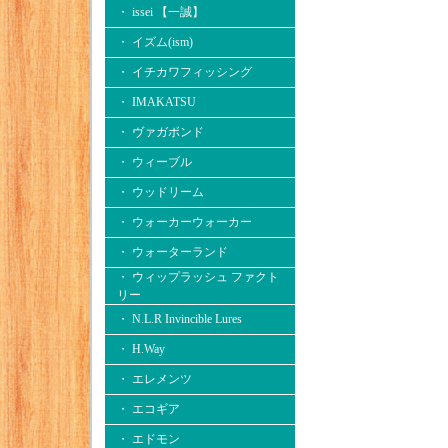
・ issei 【一誠】
・ イズム(ism)
・ イチカワフィッシング
・ IMAKATSU
・ ヴァガボンド
・ ウィーブル
・ ウッドリーム
・ ウォーカーウォーカー
・ ウォーターランド
・ ウィップラッシュ ファクト
リー
・ N.L.R Invincible Lures
・ H.Way
・ エレメンツ
・ エコギア
・ エドモン