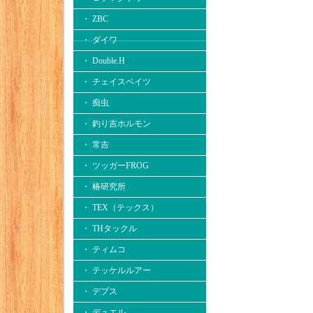
・ ZBC
・ ダイワ
・ Double.H
・ チェイスベイツ
・ 痴虫
・ 釣り吉ホルモン
・ 常吉
・ ツッガーFROG
・ 椿研究所
・ TEX（テックス）
・ THタックル
・ ティムコ
・ テッケルルアー
・ デプス
・ デュエル