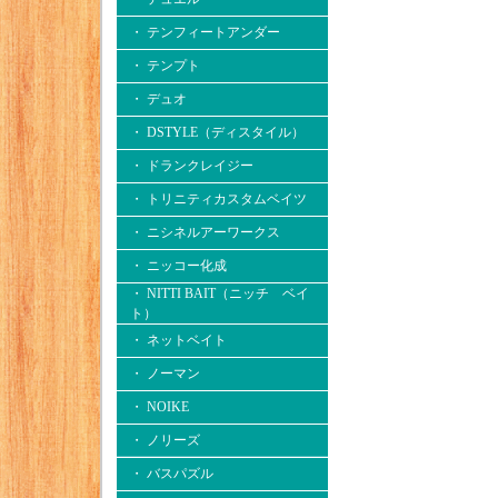
・ テンフィートアンダー
・ テンプト
・ デュオ
・ DSTYLE（ディスタイル）
・ ドランクレイジー
・ トリニティカスタムベイツ
・ ニシネルアーワークス
・ ニッコー化成
・ NITTI BAIT（ニッチ ベイ
ト）
・ ネットベイト
・ ノーマン
・ NOIKE
・ ノリーズ
・ バスパズル