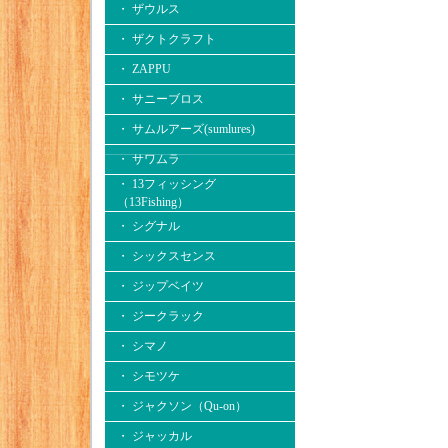
・ ザウルス
・ ザクトクラフト
・ ZAPPU
・ サニーブロス
・ サムルアーズ(sumlures)
・ サワムラ
・ 13フィッシング
（13Fishing）
・ シグナル
・ シックスセンス
・ ジップベイツ
・ ジークラック
・ シマノ
・ シモツケ
・ ジャクソン（Qu-on）
・ ジャッカル