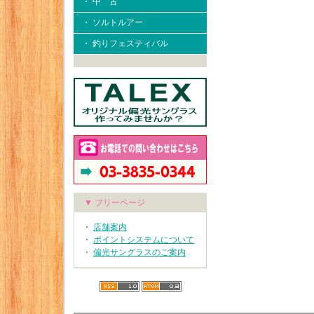
・ 中 古
・ ソルトルアー
・ 釣りフェスティバル
▼ フリーページ
・
店舗案内
・
ポイントシステムについて
・
偏光サングラスのご案内