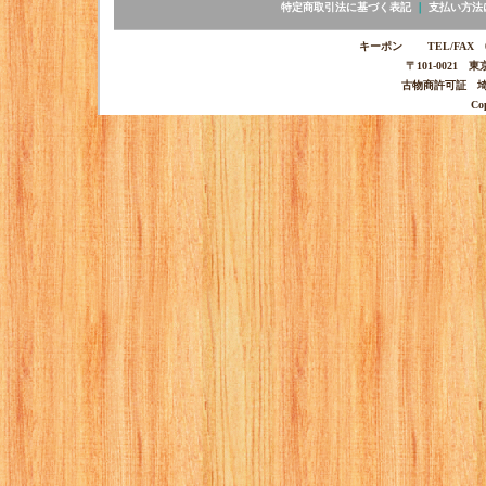
特定商取引法に基づく表記
｜
支払い方法
キーポン TEL/FAX 03-
〒101-0021 
古物商許可証 埼玉
Co