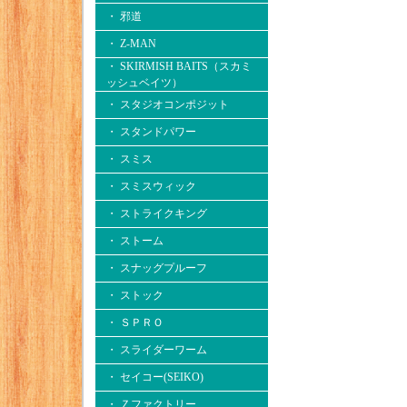
・ 邪道
・ Z-MAN
・ SKIRMISH BAITS（スカミ
ッシュベイツ）
・ スタジオコンポジット
・ スタンドパワー
・ スミス
・ スミスウィック
・ ストライクキング
・ ストーム
・ スナッグプルーフ
・ ストック
・ ＳＰＲＯ
・ スライダーワーム
・ セイコー(SEIKO)
・ Ｚファクトリー