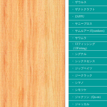
・ ザウルス
・ ザクトクラフト
・ ZAPPU
・ サニーブロス
・ サムルアーズ(sumlures)
・ サワムラ
・ 13フィッシング
（13Fishing）
・ シグナル
・ シックスセンス
・ ジップベイツ
・ ジークラック
・ シマノ
・ シモツケ
・ ジャクソン（Qu-on）
・ ジャッカル