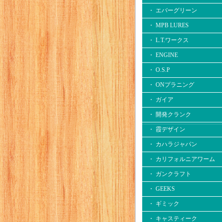
・ エバーグリーン
・ MPB LURES
・ L.T.ワークス
・ ENGINE
・ O.S.P
・ ONプラニング
・ ガイア
・ 開発クランク
・ 霞デザイン
・ カハラジャパン
・ カリフォルニアワーム
・ ガンクラフト
・ GEEKS
・ ギミック
・ キャスティーク