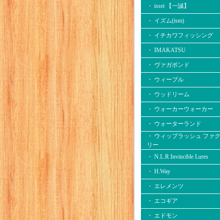
・ issei 【一誠】
・ イズム(ism)
・ イチカワフィッシング
・ IMAKATSU
・ ヴァガボンド
・ ウィーブル
・ ウッドリーム
・ ウォーカーウォーカー
・ ウォーターランド
・ ウィップラッシュ ファ
リー
・ N.L.R Invincible Lures
・ H.Way
・ エレメンツ
・ エコギア
・ エドモン