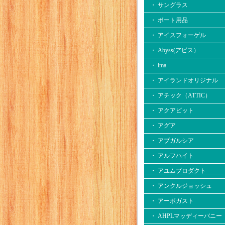
・ サングラス
・ ボート用品
・ アイスフォーゲル
・ Abyss(アビス）
・ ima
・ アイランドオリジナル
・ アチック（ATTIC）
・ アクアビット
・ アグア
・ アブガルシア
・ アルフハイト
・ アユムプロダクト
・ アンクルジョッシュ
・ アーボガスト
・ AHPLマッディーバニー