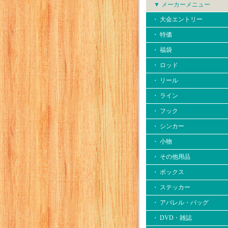
▼ メーカーメニュー
・ 大会エントリー
・ 特価
・ 福袋
・ ロッド
・ リール
・ ライン
・ フック
・ シンカー
・ 小物
・ その他用品
・ ボックス
・ ステッカー
・ アパレル・バッグ
・ DVD・雑誌