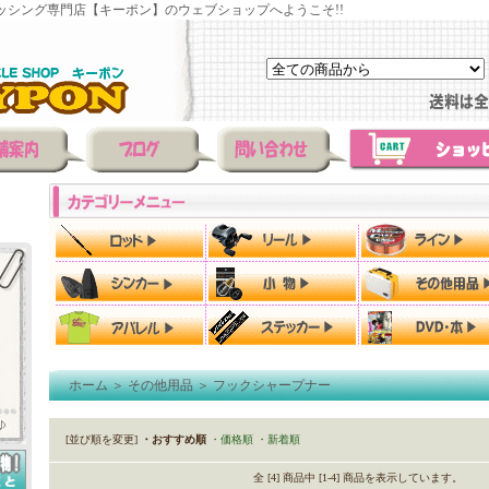
ッシング専門店【キーポン】のウェブショップへようこそ!!
ホーム
＞
その他用品
＞
フックシャープナー
[並び順を変更]
・おすすめ順
・価格順
・新着順
全 [4] 商品中 [1-4] 商品を表示しています。