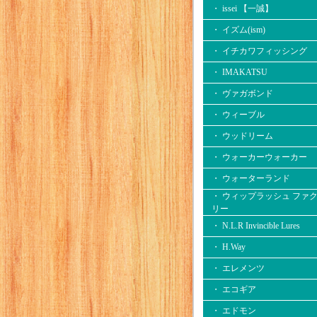
・ issei 【一誠】
・ イズム(ism)
・ イチカワフィッシング
・ IMAKATSU
・ ヴァガボンド
・ ウィーブル
・ ウッドリーム
・ ウォーカーウォーカー
・ ウォーターランド
・ ウィップラッシュ ファ
リー
・ N.L.R Invincible Lures
・ H.Way
・ エレメンツ
・ エコギア
・ エドモン