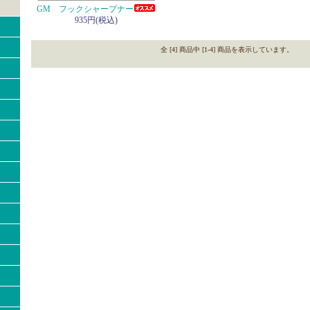
GM フックシャープナー
935円(税込)
全 [4] 商品中 [1-4] 商品を表示しています。