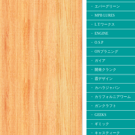
・ エバーグリーン
・ MPB LURES
・ L.T.ワークス
・ ENGINE
・ O.S.P
・ ONプラニング
・ ガイア
・ 開発クランク
・ 霞デザイン
・ カハラジャパン
・ カリフォルニアワーム
・ ガンクラフト
・ GEEKS
・ ギミック
・ キャスティーク