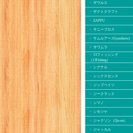
・ ザウルス
・ ザクトクラフト
・ ZAPPU
・ サニーブロス
・ サムルアーズ(sumlures)
・ サワムラ
・ 13フィッシング
（13Fishing）
・ シグナル
・ シックスセンス
・ ジップベイツ
・ ジークラック
・ シマノ
・ シモツケ
・ ジャクソン（Qu-on）
・ ジャッカル