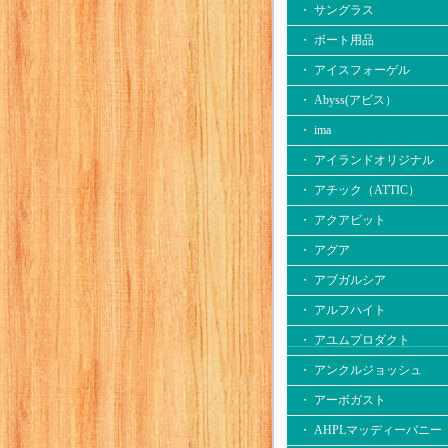
・ サングラス
・ ボート用品
・ アイスフォーゲル
・ Abyss(アビス）
・ ima
・ アイランドオリジナル
・ アチック（ATTIC）
・ アクアビット
・ アグア
・ アブガルシア
・ アルフハイト
・ アユムプロダクト
・ アンクルジョッシュ
・ アーボガスト
・ AHPLマッディーバニー