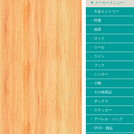
▼ メーカーメニュー
・ 大会エントリー
・ 特価
・ 福袋
・ ロッド
・ リール
・ ライン
・ フック
・ シンカー
・ 小物
・ その他用品
・ ボックス
・ ステッカー
・ アパレル・バッグ
・ DVD・雑誌