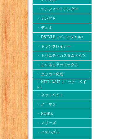
・ テンフィートアンダー
・ テンプト
・ デュオ
・ DSTYLE（ディスタイル）
・ ドランクレイジー
・ トリニティカスタムベイツ
・ ニシネルアーワークス
・ ニッコー化成
・ NITTI BAIT（ニッチ ベイ
ト）
・ ネットベイト
・ ノーマン
・ NOIKE
・ ノリーズ
・ バスパズル