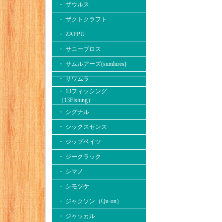
・ ザウルス
・ ザクトクラフト
・ ZAPPU
・ サニーブロス
・ サムルアーズ(sumlures)
・ サワムラ
・ 13フィッシング
（13Fishing）
・ シグナル
・ シックスセンス
・ ジップベイツ
・ ジークラック
・ シマノ
・ シモツケ
・ ジャクソン（Qu-on）
・ ジャッカル