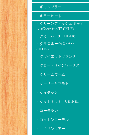
・ ギャンブラー
・ キラーヒート
・ グリーンフィッシュ タック
ル（Green fish TACKLE)
・ グゥーバー(GOOBER)
・ グラスルーツ(GRASS
ROOTS)
・ クワイエットファンク
・ グローデザインワークス
・ クリームワーム
・ ゲーリーヤマモト
・ ケイテック
・ ゲットネット（GETNET）
・ コーモラン
・ コットンコーデル
・ サウザンルアー