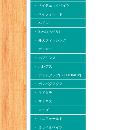
・ ペイチェックベイツ
・ ペイフォワード
・ へドン
・ BeveL(ベベル)
・ 弁天フィッシング
・ ボーマー
・ ホプキンス
・ ボレアス
・ ボトムアップ(BOTTOMUP)
・ ボンバダアグア
・ マドタチ
・ マドネス
・ マーズ
・ マニフォールド
・ ミサイルベイツ