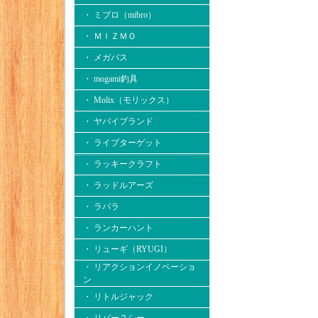
・ ミブロ（mibro）
・ ＭＩＺＭＯ
・ メガバス
・ mogami釣具
・ Molix（モリックス）
・ ヤバイブランド
・ ライブターゲット
・ ラッキークラフト
・ ラッドルアーズ
・ ラパラ
・ ランカーハント
・ リューギ（RYUGI）
・ リアクションイノベーショ
ン
・ リトルジャック