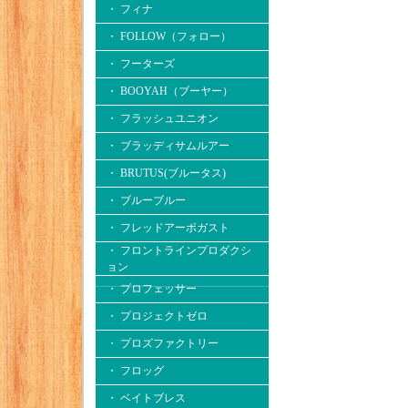
・ フィナ
・ FOLLOW（フォロー）
・ フーターズ
・ BOOYAH（ブーヤー）
・ フラッシュユニオン
・ ブラッディサムルアー
・ BRUTUS(ブルータス)
・ ブルーブルー
・ フレッドアーボガスト
・ フロントラインプロダクシ
ョン
・ プロフェッサー
・ プロジェクトゼロ
・ プロズファクトリー
・ フロッグ
・ ベイトブレス