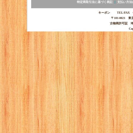
特定商取引法に基づく表記
｜
支払い方法
キーポン TEL/FAX 03-
〒101-0021 
古物商許可証 埼玉
Co