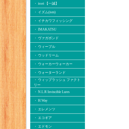
・ issei 【一誠】
・ イズム(ism)
・ イチカワフィッシング
・ IMAKATSU
・ ヴァガボンド
・ ウィーブル
・ ウッドリーム
・ ウォーカーウォーカー
・ ウォーターランド
・ ウィップラッシュ ファクト
リー
・ N.L.R Invincible Lures
・ H.Way
・ エレメンツ
・ エコギア
・ エドモン