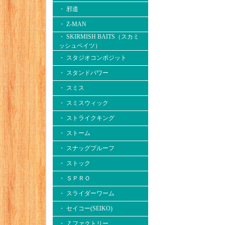
・ 邪道
・ Z-MAN
・ SKIRMISH BAITS（スカミ
ッシュベイツ）
・ スタジオコンポジット
・ スタンドパワー
・ スミス
・ スミスウィック
・ ストライクキング
・ ストーム
・ スナッグプルーフ
・ ストック
・ ＳＰＲＯ
・ スライダーワーム
・ セイコー(SEIKO)
・ Ｚファクトリー