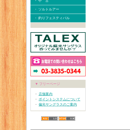
・ 中 古
・ ソルトルアー
・ 釣りフェスティバル
▼ フリーページ
・
店舗案内
・
ポイントシステムについて
・
偏光サングラスのご案内