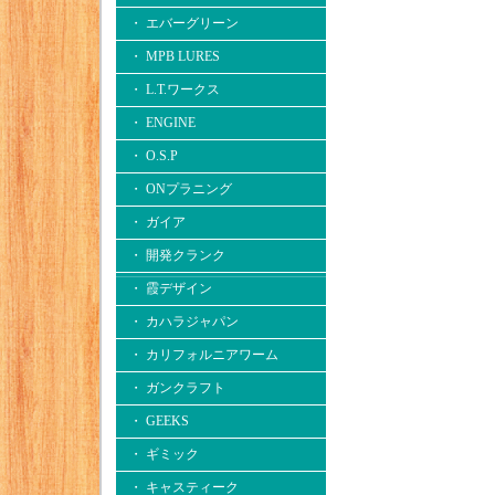
・ エバーグリーン
・ MPB LURES
・ L.T.ワークス
・ ENGINE
・ O.S.P
・ ONプラニング
・ ガイア
・ 開発クランク
・ 霞デザイン
・ カハラジャパン
・ カリフォルニアワーム
・ ガンクラフト
・ GEEKS
・ ギミック
・ キャスティーク