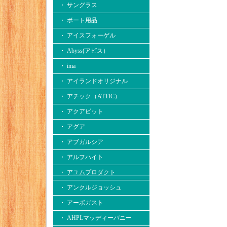
・ サングラス
・ ボート用品
・ アイスフォーゲル
・ Abyss(アビス）
・ ima
・ アイランドオリジナル
・ アチック（ATTIC）
・ アクアビット
・ アグア
・ アブガルシア
・ アルフハイト
・ アユムプロダクト
・ アンクルジョッシュ
・ アーボガスト
・ AHPLマッディーバニー