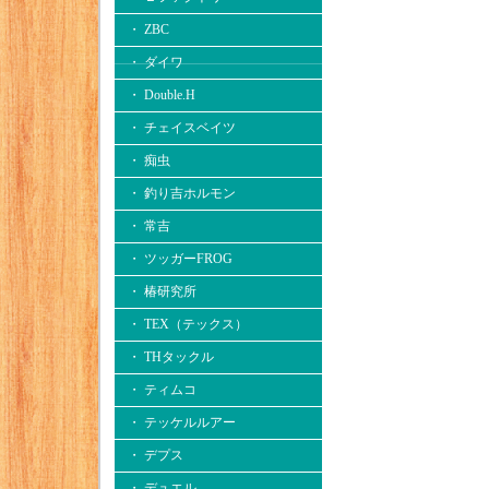
・ ZBC
・ ダイワ
・ Double.H
・ チェイスベイツ
・ 痴虫
・ 釣り吉ホルモン
・ 常吉
・ ツッガーFROG
・ 椿研究所
・ TEX（テックス）
・ THタックル
・ ティムコ
・ テッケルルアー
・ デプス
・ デュエル