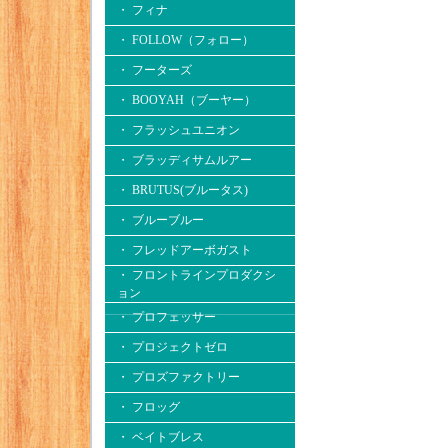
・ フィナ
・ FOLLOW（フォロー）
・ フーターズ
・ BOOYAH（ブーヤー）
・ フラッシュユニオン
・ ブラッディサムルアー
・ BRUTUS(ブルータス)
・ ブルーブルー
・ フレッドアーボガスト
・ フロントラインプロダクシ
ョン
・ プロフェッサー
・ プロジェクトゼロ
・ プロズファクトリー
・ フロッグ
・ ベイトブレス