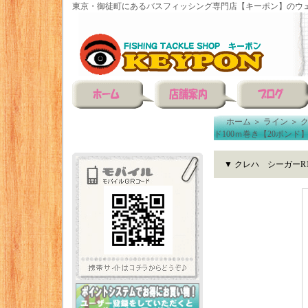
東京・御徒町にあるバスフィッシング専門店【キーポン】のウェ
ホーム
＞
ライン
＞
ド100ｍ巻き【20ポンド
▼ クレハ シーガーR