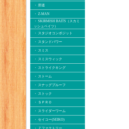
・ 邪道
・ Z-MAN
・ SKIRMISH BAITS（スカミ
ッシュベイツ）
・ スタジオコンポジット
・ スタンドパワー
・ スミス
・ スミスウィック
・ ストライクキング
・ ストーム
・ スナッグプルーフ
・ ストック
・ ＳＰＲＯ
・ スライダーワーム
・ セイコー(SEIKO)
・ Ｚファクトリー