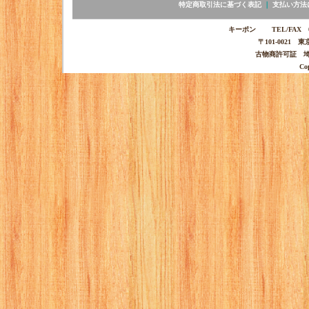
特定商取引法に基づく表記
｜
支払い方法
キーポン TEL/FAX 03-
〒101-0021 
古物商許可証 埼玉
Co