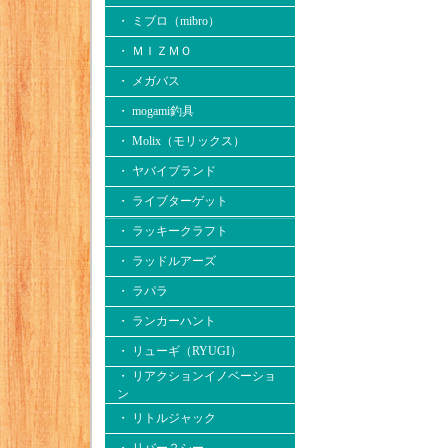
・ ミブロ（mibro）
・ ＭＩＺＭＯ
・ メガバス
・ mogami釣具
・ Molix（モリックス）
・ ヤバイブランド
・ ライブターゲット
・ ラッキークラフト
・ ラッドルアーズ
・ ラパラ
・ ランカーハント
・ リューギ（RYUGI）
・ リアクションイノベーショ
ン
・ リトルジャック