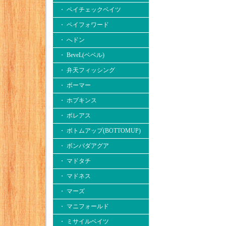
・ ペイチェックベイツ
・ ペイフォワード
・ へドン
・ BeveL(ベベル)
・ 弁天フィッシング
・ ボーマー
・ ホプキンス
・ ボレアス
・ ボトムアップ(BOTTOMUP)
・ ボンバダアグア
・ マドタチ
・ マドネス
・ マーズ
・ マニフォールド
・ ミサイルベイツ