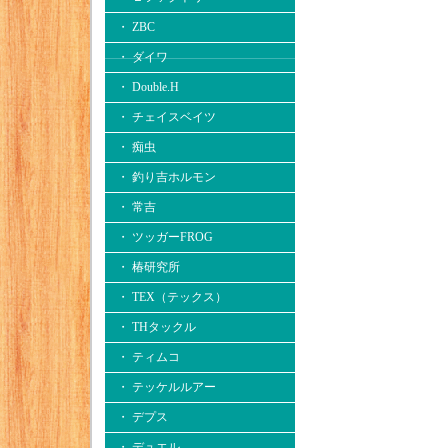
・ ZBC
・ ダイワ
・ Double.H
・ チェイスベイツ
・ 痴虫
・ 釣り吉ホルモン
・ 常吉
・ ツッガーFROG
・ 椿研究所
・ TEX（テックス）
・ THタックル
・ ティムコ
・ テッケルルアー
・ デプス
・ デュエル