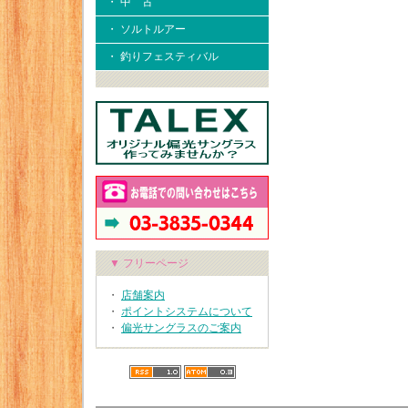
・ 中 古
・ ソルトルアー
・ 釣りフェスティバル
▼ フリーページ
・
店舗案内
・
ポイントシステムについて
・
偏光サングラスのご案内