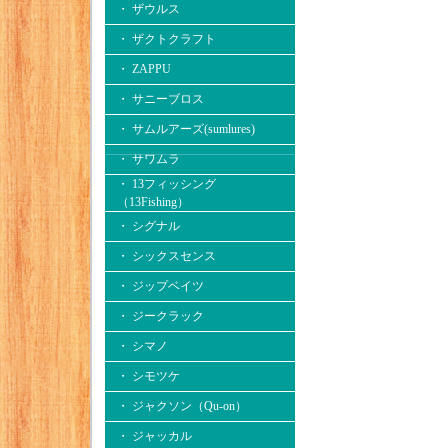
・ ザウルス
・ ザクトクラフト
・ ZAPPU
・ サニーブロス
・ サムルアーズ(sumlures)
・ サワムラ
・ 13フィッシング
（13Fishing）
・ シグナル
・ シックスセンス
・ ジップベイツ
・ ジークラック
・ シマノ
・ シモツケ
・ ジャクソン（Qu-on）
・ ジャッカル