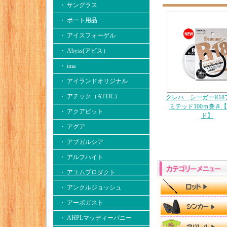
・ サングラス
・ ボート用品
・ アイスフォーゲル
・ Abyss(アビス）
・ ima
・ アイランドオリジナル
・ アチック（ATTIC）
クレハ シーガーR18
ミテッド100ｍ巻き【
・ アクアビット
ド】
・ アグア
・ アブガルシア
・ アルフハイト
・ アユムプロダクト
・ アンクルジョッシュ
・ アーボガスト
・ AHPLマッディーバニー