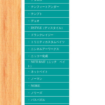
・ テンフィートアンダー
・ テンプト
・ デュオ
・ DSTYLE（ディスタイル）
・ ドランクレイジー
・ トリニティカスタムベイツ
・ ニシネルアーワークス
・ ニッコー化成
・ NITTI BAIT（ニッチ ベイ
ト）
・ ネットベイト
・ ノーマン
・ NOIKE
・ ノリーズ
・ バスパズル