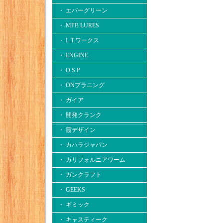
・ エバーグリーン
・ MPB LURES
・ L.T.ワークス
・ ENGINE
・ O.S.P
・ ONプラニング
・ ガイア
・ 開発クランク
・ 霞デザイン
・ カハラジャパン
・ カリフォルニアワーム
・ ガンクラフト
・ GEEKS
・ ギミック
・ キャスティーク