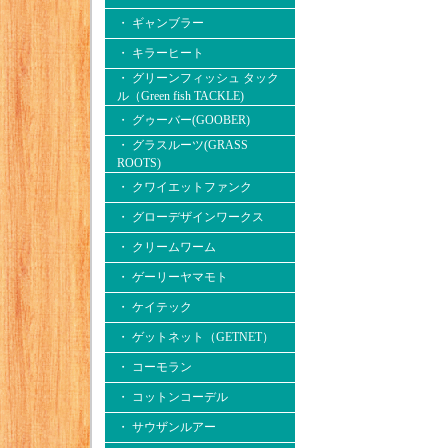
・ ギャンブラー
・ キラーヒート
・ グリーンフィッシュ タック
ル（Green fish TACKLE)
・ グゥーバー(GOOBER)
・ グラスルーツ(GRASS
ROOTS)
・ クワイエットファンク
・ グローデザインワークス
・ クリームワーム
・ ゲーリーヤマモト
・ ケイテック
・ ゲットネット（GETNET）
・ コーモラン
・ コットンコーデル
・ サウザンルアー