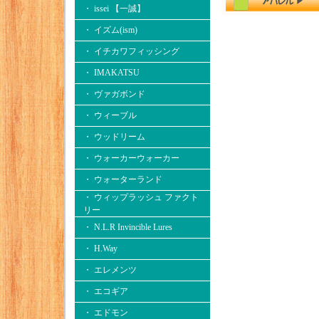
・ issei 【一誠】
・ イズム(ism)
・ イチカワフィッシング
・ IMAKATSU
・ ヴァガボンド
・ ウィーブル
・ ウッドリーム
・ ウォーカーウォーカー
・ ウォーターランド
・ ウィップラッシュ ファクト
リー
・ N.L.R Invincible Lures
・ H.Way
・ エレメンツ
・ エコギア
・ エドモン