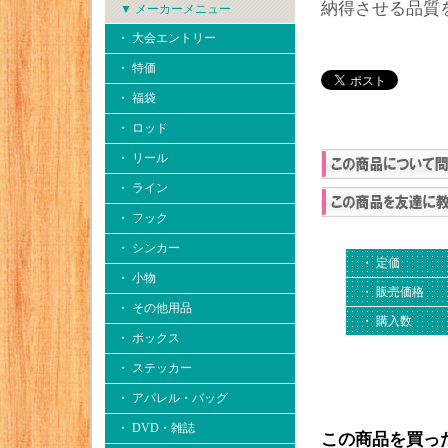
納得させる品質
▼ メーカーメニュー
・ 大会エントリー
・ 特価
・ 福袋
・ ロッド
・ リール
・ ライン
・ フック
・ シンカー
・ 定価
・ 小物
・ 販売価格
・ その他用品
・ 購入数
・ ボックス
・ ステッカー
・ アパレル・バッグ
・ DVD・雑誌
この商品を買っ