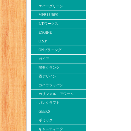
・ エバーグリーン
・ MPB LURES
・ L.T.ワークス
・ ENGINE
・ O.S.P
・ ONプラニング
・ ガイア
・ 開発クランク
・ 霞デザイン
・ カハラジャパン
・ カリフォルニアワーム
・ ガンクラフト
・ GEEKS
・ ギミック
・ キャスティーク