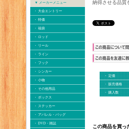
納得させる品質
▼ メーカーメニュー
・ 大会エントリー
・ 特価
・ 福袋
・ ロッド
・ リール
・ ライン
・ フック
・ シンカー
・ 定価
・ 小物
・ 販売価格
・ その他用品
・ 購入数
・ ボックス
・ ステッカー
・ アパレル・バッグ
・ DVD・雑誌
この商品を買っ