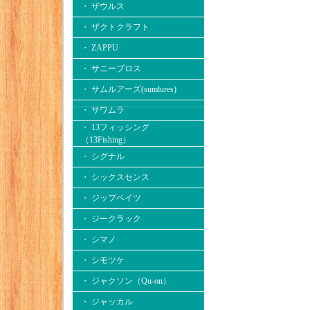
・ ザウルス
・ ザクトクラフト
・ ZAPPU
・ サニーブロス
・ サムルアーズ(sumlures)
・ サワムラ
・ 13フィッシング
（13Fishing）
・ シグナル
・ シックスセンス
・ ジップベイツ
・ ジークラック
・ シマノ
・ シモツケ
・ ジャクソン（Qu-on）
・ ジャッカル