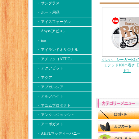
・ サングラス
・ ボート用品
・ アイスフォーゲル
・ Abyss(アビス）
・ ima
・ アイランドオリジナル
・ アチック（ATTIC）
クレハ シーガーR18
ミテッド100ｍ巻き【
・ アクアビット
ド】
・ アグア
・ アブガルシア
・ アルフハイト
・ アユムプロダクト
・ アンクルジョッシュ
・ アーボガスト
・ AHPLマッディーバニー