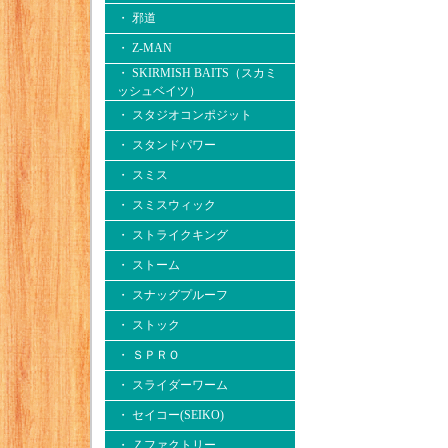
・ 邪道
・ Z-MAN
・ SKIRMISH BAITS（スカミ
ッシュベイツ）
・ スタジオコンポジット
・ スタンドパワー
・ スミス
・ スミスウィック
・ ストライクキング
・ ストーム
・ スナッグプルーフ
・ ストック
・ ＳＰＲＯ
・ スライダーワーム
・ セイコー(SEIKO)
・ Ｚファクトリー