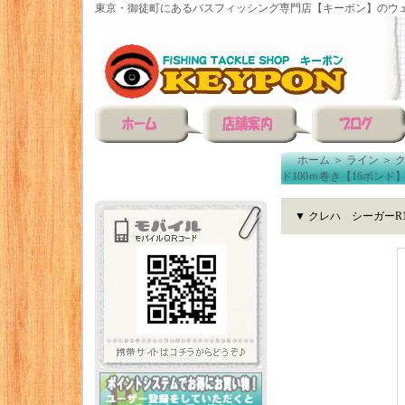
東京・御徒町にあるバスフィッシング専門店【キーポン】のウェ
ホーム
＞
ライン
＞
ド100ｍ巻き【16ポンド
▼ クレハ シーガーR