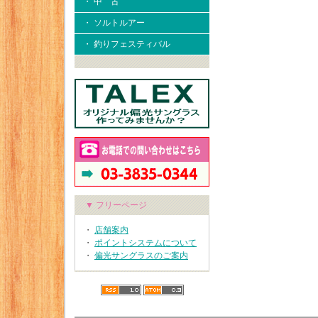
・ 中 古
・ ソルトルアー
・ 釣りフェスティバル
▼ フリーページ
・
店舗案内
・
ポイントシステムについて
・
偏光サングラスのご案内