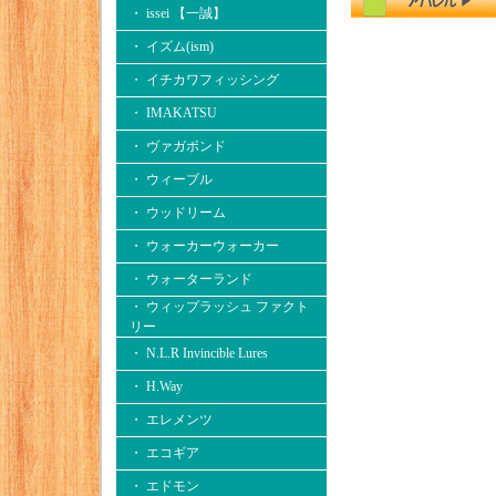
・ issei 【一誠】
・ イズム(ism)
・ イチカワフィッシング
・ IMAKATSU
・ ヴァガボンド
・ ウィーブル
・ ウッドリーム
・ ウォーカーウォーカー
・ ウォーターランド
・ ウィップラッシュ ファクト
リー
・ N.L.R Invincible Lures
・ H.Way
・ エレメンツ
・ エコギア
・ エドモン