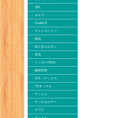
・ ZBC
・ ダイワ
・ Double.H
・ チェイスベイツ
・ 痴虫
・ 釣り吉ホルモン
・ 常吉
・ ツッガーFROG
・ 椿研究所
・ TEX（テックス）
・ THタックル
・ ティムコ
・ テッケルルアー
・ デプス
・ デュエル