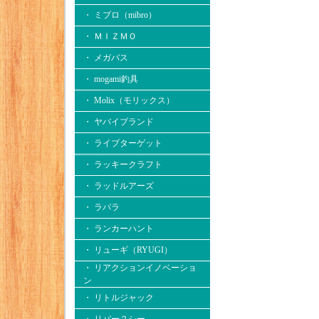
・ ミブロ（mibro）
・ ＭＩＺＭＯ
・ メガバス
・ mogami釣具
・ Molix（モリックス）
・ ヤバイブランド
・ ライブターゲット
・ ラッキークラフト
・ ラッドルアーズ
・ ラパラ
・ ランカーハント
・ リューギ（RYUGI）
・ リアクションイノベーショ
ン
・ リトルジャック