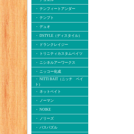
・ テンフィートアンダー
・ テンプト
・ デュオ
・ DSTYLE（ディスタイル）
・ ドランクレイジー
・ トリニティカスタムベイツ
・ ニシネルアーワークス
・ ニッコー化成
・ NITTI BAIT（ニッチ ベイ
ト）
・ ネットベイト
・ ノーマン
・ NOIKE
・ ノリーズ
・ バスパズル