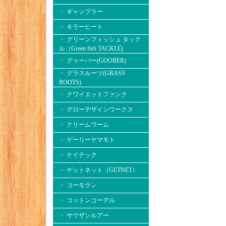
・ ギャンブラー
・ キラーヒート
・ グリーンフィッシュ タック
ル（Green fish TACKLE)
・ グゥーバー(GOOBER)
・ グラスルーツ(GRASS
ROOTS)
・ クワイエットファンク
・ グローデザインワークス
・ クリームワーム
・ ゲーリーヤマモト
・ ケイテック
・ ゲットネット（GETNET）
・ コーモラン
・ コットンコーデル
・ サウザンルアー