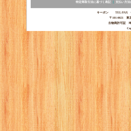
特定商取引法に基づく表記
｜
支払い方法
キーポン TEL/FAX 03-
〒101-0021 
古物商許可証 埼玉
Co