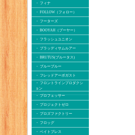
・ フィナ
・ FOLLOW（フォロー）
・ フーターズ
・ BOOYAH（ブーヤー）
・ フラッシュユニオン
・ ブラッディサムルアー
・ BRUTUS(ブルータス)
・ ブルーブルー
・ フレッドアーボガスト
・ フロントラインプロダクシ
ョン
・ プロフェッサー
・ プロジェクトゼロ
・ プロズファクトリー
・ フロッグ
・ ベイトブレス