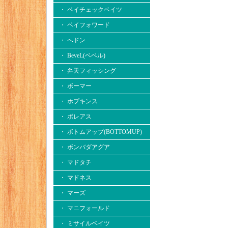
・ ペイチェックベイツ
・ ペイフォワード
・ へドン
・ BeveL(ベベル)
・ 弁天フィッシング
・ ボーマー
・ ホプキンス
・ ボレアス
・ ボトムアップ(BOTTOMUP)
・ ボンバダアグア
・ マドタチ
・ マドネス
・ マーズ
・ マニフォールド
・ ミサイルベイツ