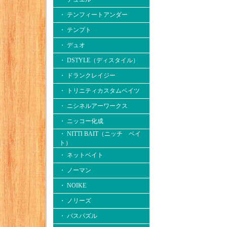
・ テンフィートアンダー
・ テンプト
・ デュオ
・ DSTYLE（ディスタイル）
・ ドランクレイジー
・ トリニティカスタムベイツ
・ ニシネルアーワークス
・ ニッコー化成
・ NITTI BAIT（ニッチ ベイ
ト）
・ ネットベイト
・ ノーマン
・ NOIKE
・ ノリーズ
・ バスパズル