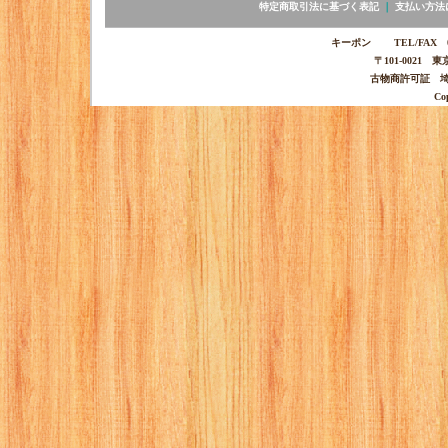
特定商取引法に基づく表記
｜
支払い方法
キーポン TEL/FAX 03-
〒101-0021 
古物商許可証 埼玉
Co