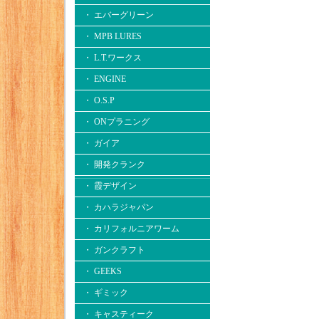
・ エバーグリーン
・ MPB LURES
・ L.T.ワークス
・ ENGINE
・ O.S.P
・ ONプラニング
・ ガイア
・ 開発クランク
・ 霞デザイン
・ カハラジャパン
・ カリフォルニアワーム
・ ガンクラフト
・ GEEKS
・ ギミック
・ キャスティーク