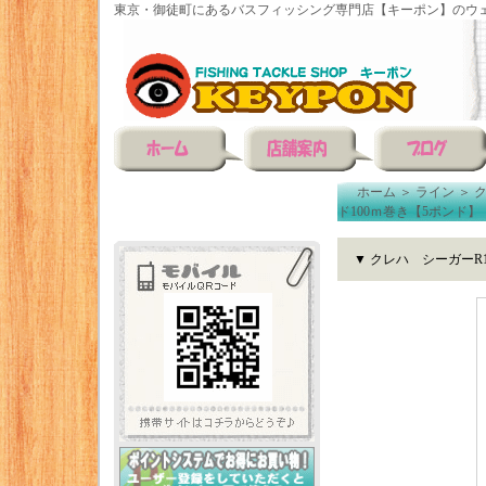
東京・御徒町にあるバスフィッシング専門店【キーポン】のウェ
ホーム
＞
ライン
＞
ド100ｍ巻き【5ポンド】
▼ クレハ シーガーR