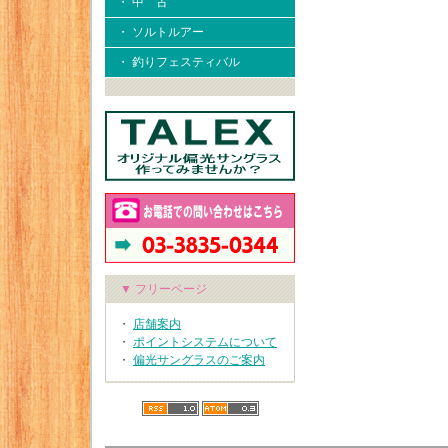
・ 中 古
・ ソルトルアー
・ 釣りフェスティバル
▼ フリーページ
・
店舗案内
・
ポイントシステムについて
・
偏光サングラスのご案内