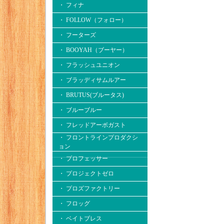
・ フィナ
・ FOLLOW（フォロー）
・ フーターズ
・ BOOYAH（ブーヤー）
・ フラッシュユニオン
・ ブラッディサムルアー
・ BRUTUS(ブルータス)
・ ブルーブルー
・ フレッドアーボガスト
・ フロントラインプロダクシ
ョン
・ プロフェッサー
・ プロジェクトゼロ
・ プロズファクトリー
・ フロッグ
・ ベイトブレス