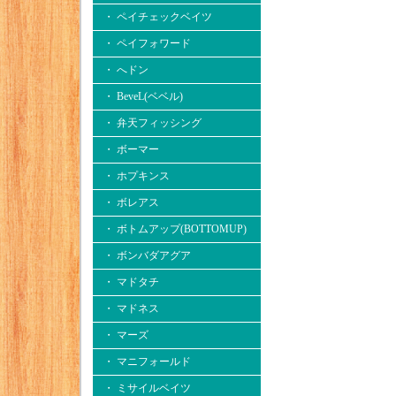
・ ペイチェックベイツ
・ ペイフォワード
・ へドン
・ BeveL(ベベル)
・ 弁天フィッシング
・ ボーマー
・ ホプキンス
・ ボレアス
・ ボトムアップ(BOTTOMUP)
・ ボンバダアグア
・ マドタチ
・ マドネス
・ マーズ
・ マニフォールド
・ ミサイルベイツ