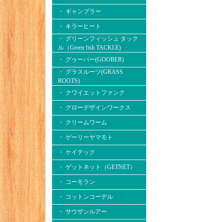
・ ギャンブラー
・ キラーヒート
・ グリーンフィッシュ タック
ル（Green fish TACKLE)
・ グゥーバー(GOOBER)
・ グラスルーツ(GRASS
ROOTS)
・ クワイエットファンク
・ グローデザインワークス
・ クリームワーム
・ ゲーリーヤマモト
・ ケイテック
・ ゲットネット（GETNET）
・ コーモラン
・ コットンコーデル
・ サウザンルアー