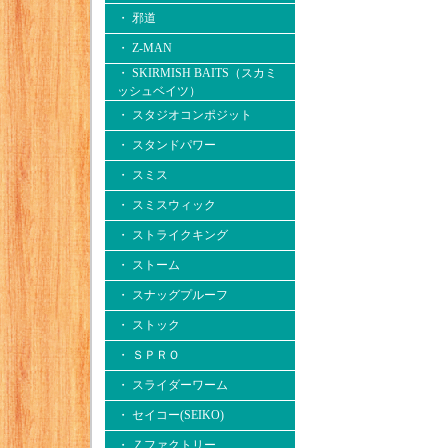
・ 邪道
・ Z-MAN
・ SKIRMISH BAITS（スカミ
ッシュベイツ）
・ スタジオコンポジット
・ スタンドパワー
・ スミス
・ スミスウィック
・ ストライクキング
・ ストーム
・ スナッグプルーフ
・ ストック
・ ＳＰＲＯ
・ スライダーワーム
・ セイコー(SEIKO)
・ Ｚファクトリー