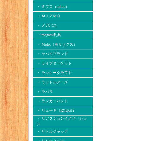
・ ミブロ（mibro）
・ ＭＩＺＭＯ
・ メガバス
・ mogami釣具
・ Molix（モリックス）
・ ヤバイブランド
・ ライブターゲット
・ ラッキークラフト
・ ラッドルアーズ
・ ラパラ
・ ランカーハント
・ リューギ（RYUGI）
・ リアクションイノベーショ
ン
・ リトルジャック