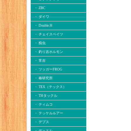
・ ZBC
・ ダイワ
・ Double.H
・ チェイスベイツ
・ 痴虫
・ 釣り吉ホルモン
・ 常吉
・ ツッガーFROG
・ 椿研究所
・ TEX（テックス）
・ THタックル
・ ティムコ
・ テッケルルアー
・ デプス
・ デュエル