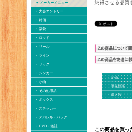
納得させる品質
▼ メーカーメニュー
・ 大会エントリー
・ 特価
・ 福袋
・ ロッド
・ リール
・ ライン
・ フック
・ シンカー
・ 定価
・ 小物
・ 販売価格
・ その他用品
・ 購入数
・ ボックス
・ ステッカー
・ アパレル・バッグ
・ DVD・雑誌
この商品を買っ