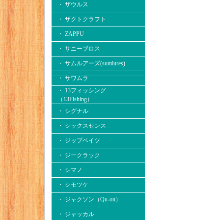
・ ザウルス
・ ザクトクラフト
・ ZAPPU
・ サニーブロス
・ サムルアーズ(sumlures)
・ サワムラ
・ 13フィッシング
（13Fishing）
・ シグナル
・ シックスセンス
・ ジップベイツ
・ ジークラック
・ シマノ
・ シモツケ
・ ジャクソン（Qu-on）
・ ジャッカル