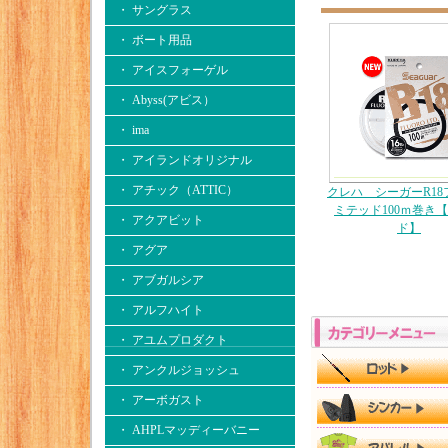
・ サングラス
・ ボート用品
・ アイスフォーゲル
・ Abyss(アビス）
・ ima
・ アイランドオリジナル
・ アチック（ATTIC）
クレハ シーガーR18
ミテッド100ｍ巻き【
・ アクアビット
ド】
・ アグア
・ アブガルシア
・ アルフハイト
・ アユムプロダクト
・ アンクルジョッシュ
・ アーボガスト
・ AHPLマッディーバニー