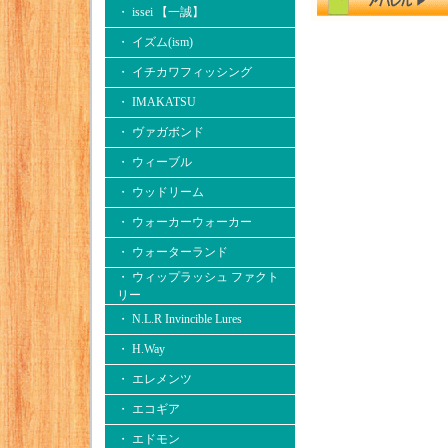
・ issei 【一誠】
・ イズム(ism)
・ イチカワフィッシング
・ IMAKATSU
・ ヴァガボンド
・ ウィーブル
・ ウッドリーム
・ ウォーカーウォーカー
・ ウォーターランド
・ ウィップラッシュ ファクト
リー
・ N.L.R Invincible Lures
・ H.Way
・ エレメンツ
・ エコギア
・ エドモン