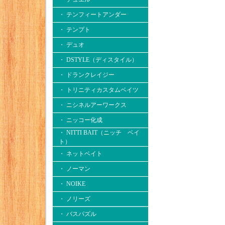
・ テンフィートアンダー
・ テンプト
・ デュオ
・ DSTYLE（ディスタイル）
・ ドランクレイジー
・ トリニティカスタムベイツ
・ ニシネルアーワークス
・ ニッコー化成
・ NITTI BAIT（ニッチ ベイ
ト）
・ ネットベイト
・ ノーマン
・ NOIKE
・ ノリーズ
・ バスパズル