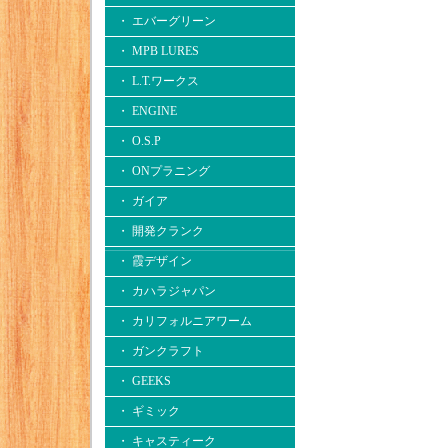
・ エバーグリーン
・ MPB LURES
・ L.T.ワークス
・ ENGINE
・ O.S.P
・ ONプラニング
・ ガイア
・ 開発クランク
・ 霞デザイン
・ カハラジャパン
・ カリフォルニアワーム
・ ガンクラフト
・ GEEKS
・ ギミック
・ キャスティーク