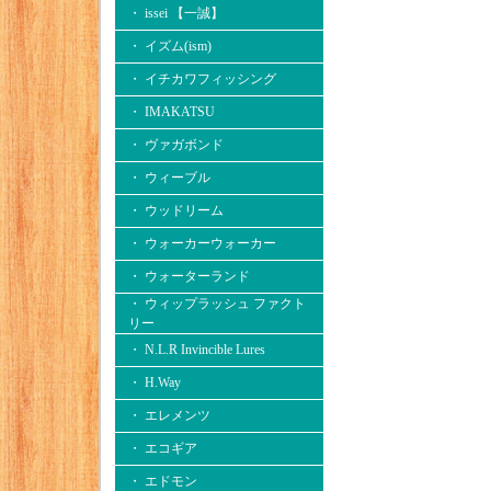
・ issei 【一誠】
・ イズム(ism)
・ イチカワフィッシング
・ IMAKATSU
・ ヴァガボンド
・ ウィーブル
・ ウッドリーム
・ ウォーカーウォーカー
・ ウォーターランド
・ ウィップラッシュ ファクト
リー
・ N.L.R Invincible Lures
・ H.Way
・ エレメンツ
・ エコギア
・ エドモン