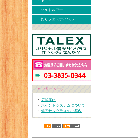
・ 中 古
・ ソルトルアー
・ 釣りフェスティバル
▼ フリーページ
・
店舗案内
・
ポイントシステムについて
・
偏光サングラスのご案内