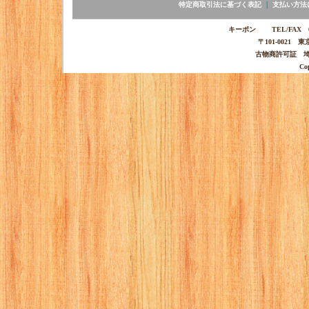
特定商取引法に基づく表記
｜
支払い方法
キーポン TEL/FAX 03-
〒101-0021 
古物商許可証 埼玉
Co