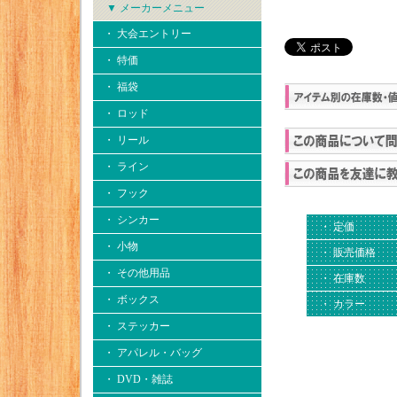
▼ メーカーメニュー
・ 大会エントリー
・ 特価
・ 福袋
・ ロッド
・ リール
・ ライン
・ フック
・ シンカー
・ 定価
・ 小物
・ 販売価格
・ その他用品
・ 在庫数
・ ボックス
・ カラー
・ ステッカー
・ アパレル・バッグ
・ DVD・雑誌