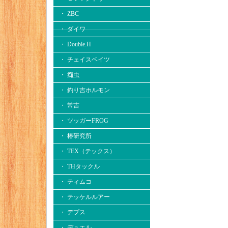
・ ZBC
・ ダイワ
・ Double.H
・ チェイスベイツ
・ 痴虫
・ 釣り吉ホルモン
・ 常吉
・ ツッガーFROG
・ 椿研究所
・ TEX（テックス）
・ THタックル
・ ティムコ
・ テッケルルアー
・ デプス
・ デュエル