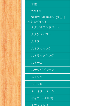
・ 邪道
・ Z-MAN
・ SKIRMISH BAITS（スカミ
ッシュベイツ）
・ スタジオコンポジット
・ スタンドパワー
・ スミス
・ スミスウィック
・ ストライクキング
・ ストーム
・ スナッグプルーフ
・ ストック
・ ＳＰＲＯ
・ スライダーワーム
・ セイコー(SEIKO)
・ Ｚファクトリー