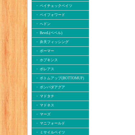
・ ペイチェックベイツ
・ ペイフォワード
・ へドン
・ BeveL(ベベル)
・ 弁天フィッシング
・ ボーマー
・ ホプキンス
・ ボレアス
・ ボトムアップ(BOTTOMUP)
・ ボンバダアグア
・ マドタチ
・ マドネス
・ マーズ
・ マニフォールド
・ ミサイルベイツ