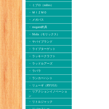
・ ミブロ（mibro）
・ ＭＩＺＭＯ
・ メガバス
・ mogami釣具
・ Molix（モリックス）
・ ヤバイブランド
・ ライブターゲット
・ ラッキークラフト
・ ラッドルアーズ
・ ラパラ
・ ランカーハント
・ リューギ（RYUGI）
・ リアクションイノベーショ
ン
・ リトルジャック