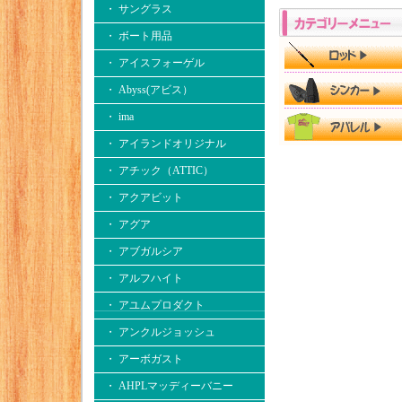
・ サングラス
・ ボート用品
・ アイスフォーゲル
・ Abyss(アビス）
・ ima
・ アイランドオリジナル
・ アチック（ATTIC）
・ アクアビット
・ アグア
・ アブガルシア
・ アルフハイト
・ アユムプロダクト
・ アンクルジョッシュ
・ アーボガスト
・ AHPLマッディーバニー