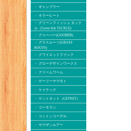
・ ギャンブラー
・ キラーヒート
・ グリーンフィッシュ タック
ル（Green fish TACKLE)
・ グゥーバー(GOOBER)
・ グラスルーツ(GRASS
ROOTS)
・ クワイエットファンク
・ グローデザインワークス
・ クリームワーム
・ ゲーリーヤマモト
・ ケイテック
・ ゲットネット（GETNET）
・ コーモラン
・ コットンコーデル
・ サウザンルアー