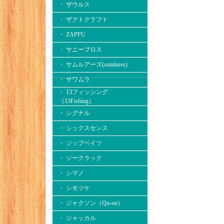
・ ザウルス
・ ザクトクラフト
・ ZAPPU
・ サニーブロス
・ サムルアーズ(sumlures)
・ サワムラ
・ 13フィッシング
（13Fishing）
・ シグナル
・ シックスセンス
・ ジップベイツ
・ ジークラック
・ シマノ
・ シモツケ
・ ジャクソン（Qu-on）
・ ジャッカル