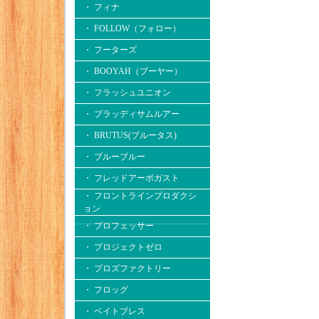
・ フィナ
・ FOLLOW（フォロー）
・ フーターズ
・ BOOYAH（ブーヤー）
・ フラッシュユニオン
・ ブラッディサムルアー
・ BRUTUS(ブルータス)
・ ブルーブルー
・ フレッドアーボガスト
・ フロントラインプロダクシ
ョン
・ プロフェッサー
・ プロジェクトゼロ
・ プロズファクトリー
・ フロッグ
・ ベイトブレス