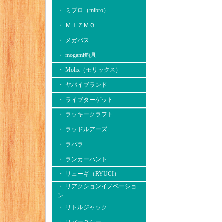
・ ミブロ（mibro）
・ ＭＩＺＭＯ
・ メガバス
・ mogami釣具
・ Molix（モリックス）
・ ヤバイブランド
・ ライブターゲット
・ ラッキークラフト
・ ラッドルアーズ
・ ラパラ
・ ランカーハント
・ リューギ（RYUGI）
・ リアクションイノベーショ
ン
・ リトルジャック