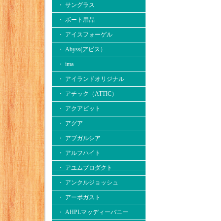
・ サングラス
・ ボート用品
・ アイスフォーゲル
・ Abyss(アビス）
・ ima
・ アイランドオリジナル
・ アチック（ATTIC）
・ アクアビット
・ アグア
・ アブガルシア
・ アルフハイト
・ アユムプロダクト
・ アンクルジョッシュ
・ アーボガスト
・ AHPLマッディーバニー