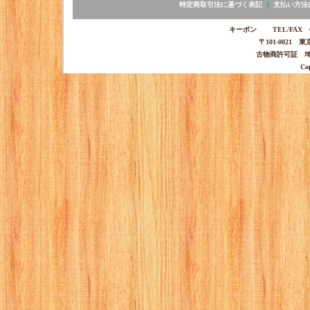
特定商取引法に基づく表記
｜
支払い方法
キーポン TEL/FAX 03-
〒101-0021 
古物商許可証 埼玉
Co