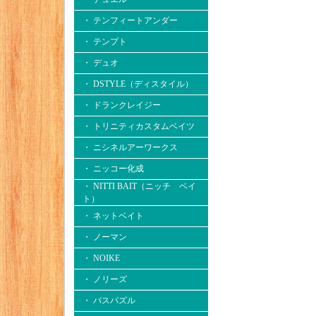
・ テンフィートアンダー
・ テンプト
・ デュオ
・ DSTYLE（ディスタイル）
・ ドランクレイジー
・ トリニティカスタムベイツ
・ ニシネルアーワークス
・ ニッコー化成
・ NITTI BAIT（ニッチ ベイ
ト）
・ ネットベイト
・ ノーマン
・ NOIKE
・ ノリーズ
・ バスパズル