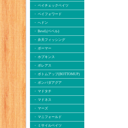
・ ペイチェックベイツ
・ ペイフォワード
・ へドン
・ BeveL(ベベル)
・ 弁天フィッシング
・ ボーマー
・ ホプキンス
・ ボレアス
・ ボトムアップ(BOTTOMUP)
・ ボンバダアグア
・ マドタチ
・ マドネス
・ マーズ
・ マニフォールド
・ ミサイルベイツ