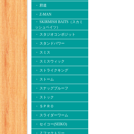
・ 邪道
・ Z-MAN
・ SKIRMISH BAITS（スカミ
ッシュベイツ）
・ スタジオコンポジット
・ スタンドパワー
・ スミス
・ スミスウィック
・ ストライクキング
・ ストーム
・ スナッグプルーフ
・ ストック
・ ＳＰＲＯ
・ スライダーワーム
・ セイコー(SEIKO)
・ Ｚファクトリー