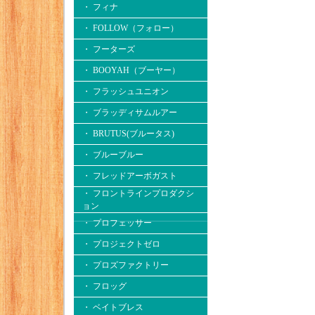
・ フィナ
・ FOLLOW（フォロー）
・ フーターズ
・ BOOYAH（ブーヤー）
・ フラッシュユニオン
・ ブラッディサムルアー
・ BRUTUS(ブルータス)
・ ブルーブルー
・ フレッドアーボガスト
・ フロントラインプロダクシ
ョン
・ プロフェッサー
・ プロジェクトゼロ
・ プロズファクトリー
・ フロッグ
・ ベイトブレス