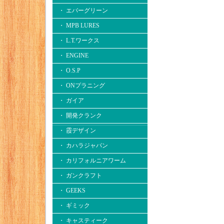
・ エバーグリーン
・ MPB LURES
・ L.T.ワークス
・ ENGINE
・ O.S.P
・ ONプラニング
・ ガイア
・ 開発クランク
・ 霞デザイン
・ カハラジャパン
・ カリフォルニアワーム
・ ガンクラフト
・ GEEKS
・ ギミック
・ キャスティーク