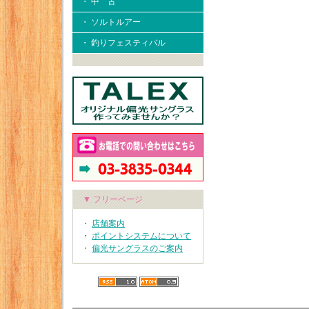
・ 中 古
・ ソルトルアー
・ 釣りフェスティバル
▼ フリーページ
・
店舗案内
・
ポイントシステムについて
・
偏光サングラスのご案内