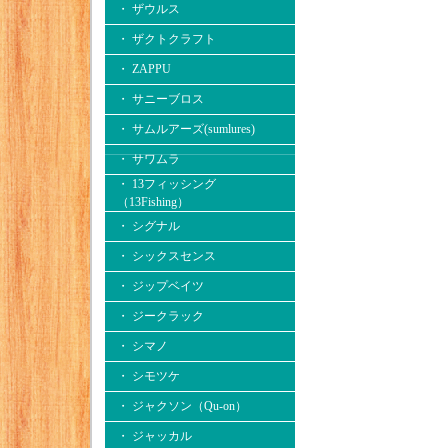
・ ザウルス
・ ザクトクラフト
・ ZAPPU
・ サニーブロス
・ サムルアーズ(sumlures)
・ サワムラ
・ 13フィッシング
（13Fishing）
・ シグナル
・ シックスセンス
・ ジップベイツ
・ ジークラック
・ シマノ
・ シモツケ
・ ジャクソン（Qu-on）
・ ジャッカル