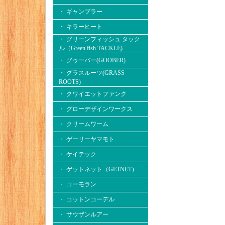
・ ギャンブラー
・ キラーヒート
・ グリーンフィッシュ タック
ル（Green fish TACKLE)
・ グゥーバー(GOOBER)
・ グラスルーツ(GRASS
ROOTS)
・ クワイエットファンク
・ グローデザインワークス
・ クリームワーム
・ ゲーリーヤマモト
・ ケイテック
・ ゲットネット（GETNET）
・ コーモラン
・ コットンコーデル
・ サウザンルアー