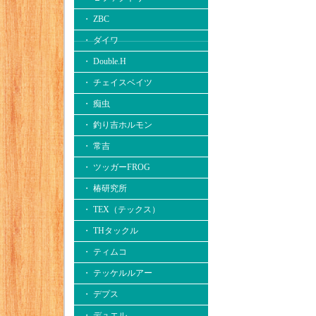
・ ZBC
・ ダイワ
・ Double.H
・ チェイスベイツ
・ 痴虫
・ 釣り吉ホルモン
・ 常吉
・ ツッガーFROG
・ 椿研究所
・ TEX（テックス）
・ THタックル
・ ティムコ
・ テッケルルアー
・ デプス
・ デュエル