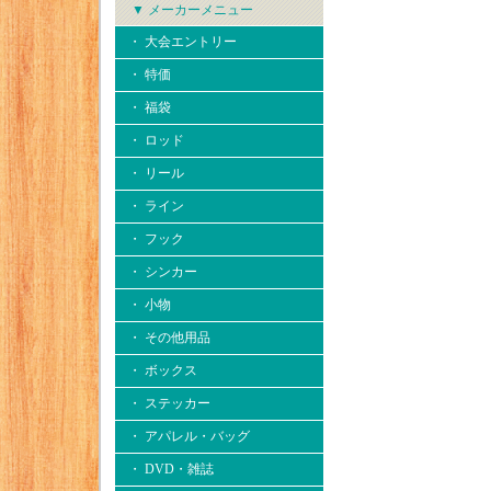
▼ メーカーメニュー
・ 大会エントリー
・ 特価
・ 福袋
・ ロッド
・ リール
・ ライン
・ フック
・ シンカー
・ 小物
・ その他用品
・ ボックス
・ ステッカー
・ アパレル・バッグ
・ DVD・雑誌