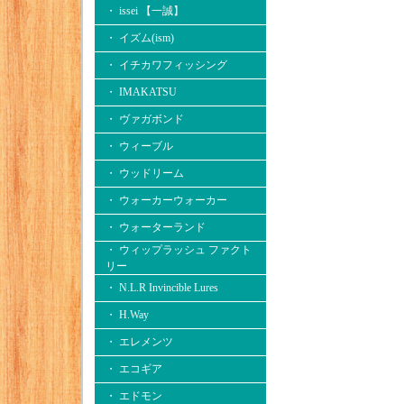
・ issei 【一誠】
・ イズム(ism)
・ イチカワフィッシング
・ IMAKATSU
・ ヴァガボンド
・ ウィーブル
・ ウッドリーム
・ ウォーカーウォーカー
・ ウォーターランド
・ ウィップラッシュ ファクト
リー
・ N.L.R Invincible Lures
・ H.Way
・ エレメンツ
・ エコギア
・ エドモン