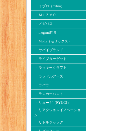
・ ミブロ（mibro）
・ ＭＩＺＭＯ
・ メガバス
・ mogami釣具
・ Molix（モリックス）
・ ヤバイブランド
・ ライブターゲット
・ ラッキークラフト
・ ラッドルアーズ
・ ラパラ
・ ランカーハント
・ リューギ（RYUGI）
・ リアクションイノベーショ
ン
・ リトルジャック