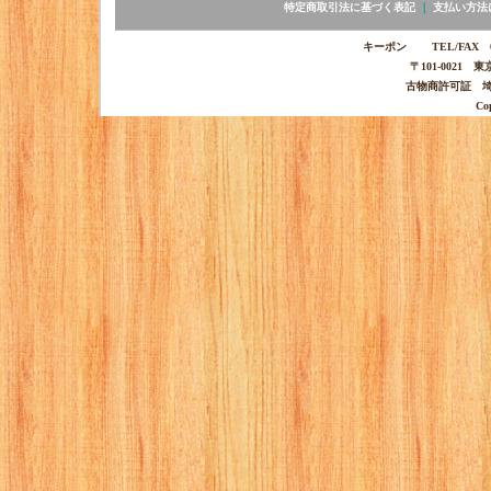
特定商取引法に基づく表記
｜
支払い方法
キーポン TEL/FAX 03-
〒101-0021 
古物商許可証 埼玉
Co