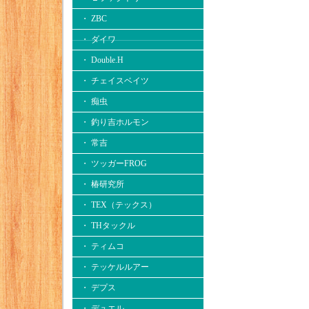
・ ZBC
・ ダイワ
・ Double.H
・ チェイスベイツ
・ 痴虫
・ 釣り吉ホルモン
・ 常吉
・ ツッガーFROG
・ 椿研究所
・ TEX（テックス）
・ THタックル
・ ティムコ
・ テッケルルアー
・ デプス
・ デュエル