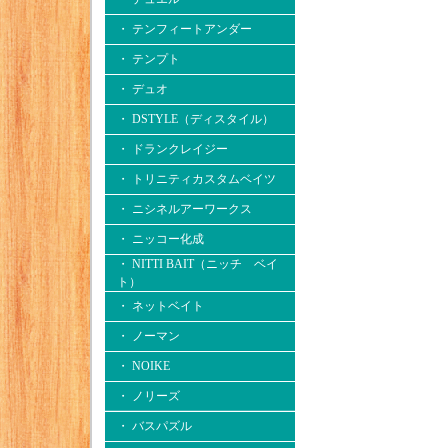
・ テンフィートアンダー
・ テンプト
・ デュオ
・ DSTYLE（ディスタイル）
・ ドランクレイジー
・ トリニティカスタムベイツ
・ ニシネルアーワークス
・ ニッコー化成
・ NITTI BAIT（ニッチ ベイ
ト）
・ ネットベイト
・ ノーマン
・ NOIKE
・ ノリーズ
・ バスパズル