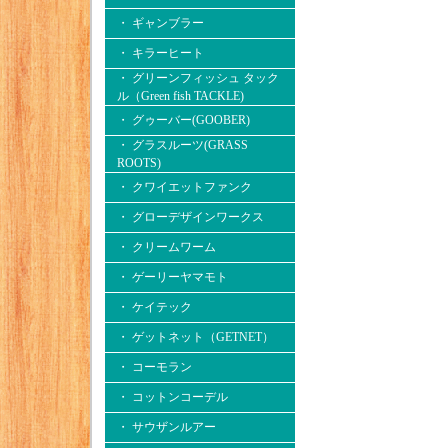
・ ギャンブラー
・ キラーヒート
・ グリーンフィッシュ タック
ル（Green fish TACKLE)
・ グゥーバー(GOOBER)
・ グラスルーツ(GRASS
ROOTS)
・ クワイエットファンク
・ グローデザインワークス
・ クリームワーム
・ ゲーリーヤマモト
・ ケイテック
・ ゲットネット（GETNET）
・ コーモラン
・ コットンコーデル
・ サウザンルアー