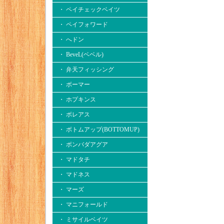
・ ペイチェックベイツ
・ ペイフォワード
・ へドン
・ BeveL(ベベル)
・ 弁天フィッシング
・ ボーマー
・ ホプキンス
・ ボレアス
・ ボトムアップ(BOTTOMUP)
・ ボンバダアグア
・ マドタチ
・ マドネス
・ マーズ
・ マニフォールド
・ ミサイルベイツ