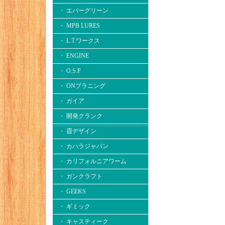
・ エバーグリーン
・ MPB LURES
・ L.T.ワークス
・ ENGINE
・ O.S.P
・ ONプラニング
・ ガイア
・ 開発クランク
・ 霞デザイン
・ カハラジャパン
・ カリフォルニアワーム
・ ガンクラフト
・ GEEKS
・ ギミック
・ キャスティーク