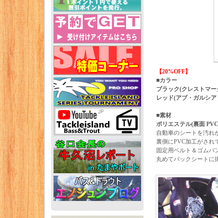
【20%OFF】
■カラー
ブラック(クレストマー
レッド(アブ・ガルシア 
■素材
ポリエステル(裏面 PVC
自動車のシートを汚れ
裏側にPVC加工がさ
固定用ベルト＆ゴムバ
丸めてバックシートに