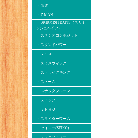
・ 邪道
・ Z-MAN
・ SKIRMISH BAITS（スカミ
ッシュベイツ）
・ スタジオコンポジット
・ スタンドパワー
・ スミス
・ スミスウィック
・ ストライクキング
・ ストーム
・ スナッグプルーフ
・ ストック
・ ＳＰＲＯ
・ スライダーワーム
・ セイコー(SEIKO)
・ Ｚファクトリー