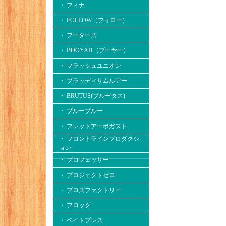
・ フィナ
・ FOLLOW（フォロー）
・ フーターズ
・ BOOYAH（ブーヤー）
・ フラッシュユニオン
・ ブラッディサムルアー
・ BRUTUS(ブルータス)
・ ブルーブルー
・ フレッドアーボガスト
・ フロントラインプロダクシ
ョン
・ プロフェッサー
・ プロジェクトゼロ
・ プロズファクトリー
・ フロッグ
・ ベイトブレス