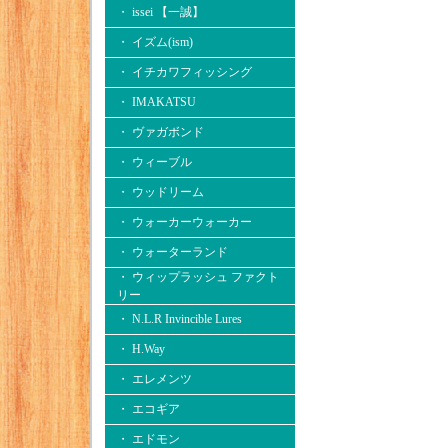
・ issei 【一誠】
・ イズム(ism)
・ イチカワフィッシング
・ IMAKATSU
・ ヴァガボンド
・ ウィーブル
・ ウッドリーム
・ ウォーカーウォーカー
・ ウォーターランド
・ ウィップラッシュ ファクト
リー
・ N.L.R Invincible Lures
・ H.Way
・ エレメンツ
・ エコギア
・ エドモン