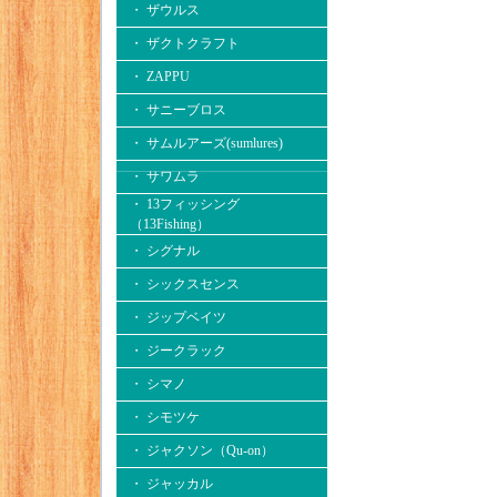
・ ザウルス
・ ザクトクラフト
・ ZAPPU
・ サニーブロス
・ サムルアーズ(sumlures)
・ サワムラ
・ 13フィッシング
（13Fishing）
・ シグナル
・ シックスセンス
・ ジップベイツ
・ ジークラック
・ シマノ
・ シモツケ
・ ジャクソン（Qu-on）
・ ジャッカル