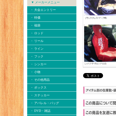
▼ メーカーメニュー
・ 大会エントリー
・ 特価
・ 福袋
・ ロッド
・ リール
・ ライン
・ フック
・ シンカー
・ 小物
・ その他用品
・ ボックス
・ ステッカー
・ アパレル・バッグ
・ DVD・雑誌