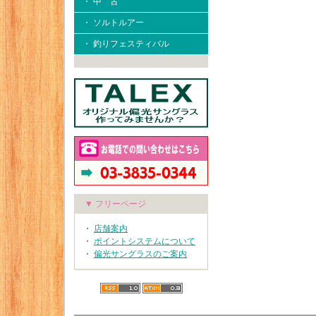
・ 中 古
・ ソルトルアー
・ 釣りフェスティバル
▼ フリーページ
・
店舗案内
・
ポイントシステムについて
・
偏光サングラスのご案内