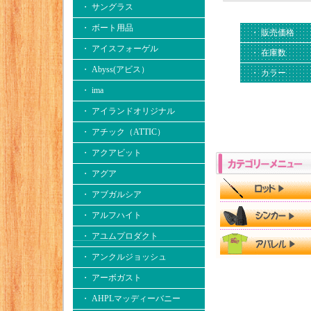
・ サングラス
・ ボート用品
・ 販売価格
・ アイスフォーゲル
・ 在庫数
・ Abyss(アビス）
・ カラー
・ ima
・ アイランドオリジナル
・ アチック（ATTIC）
・ アクアビット
・ アグア
・ アブガルシア
・ アルフハイト
・ アユムプロダクト
・ アンクルジョッシュ
・ アーボガスト
・ AHPLマッディーバニー