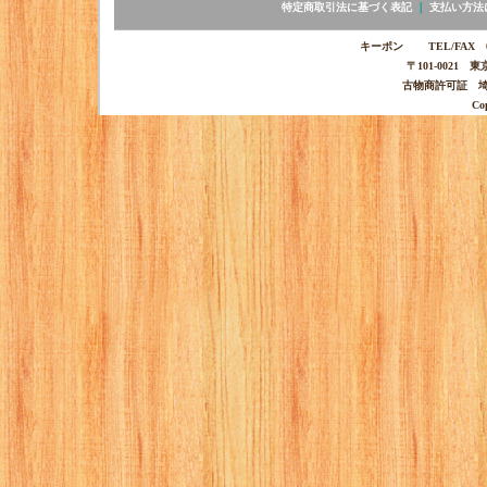
特定商取引法に基づく表記
｜
支払い方法
キーポン TEL/FAX 03-
〒101-0021 
古物商許可証 埼玉
Co