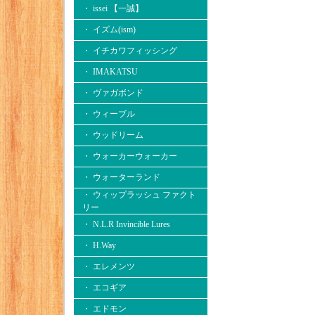
・ issei 【一誠】
・ イズム(ism)
・ イチカワフィッシング
・ IMAKATSU
・ ヴァガボンド
・ ウィーブル
・ ウッドリーム
・ ウォーカーウォーカー
・ ウォーターランド
・ ウィップラッシュ ファクト
リー
・ N.L.R Invincible Lures
・ H.Way
・ エレメンツ
・ エコギア
・ エドモン