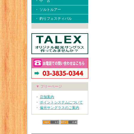
・ 中 古
・ ソルトルアー
・ 釣りフェスティバル
▼ フリーページ
・
店舗案内
・
ポイントシステムについて
・
偏光サングラスのご案内