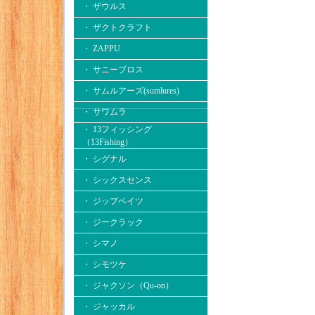
・ ザウルス
・ ザクトクラフト
・ ZAPPU
・ サニーブロス
・ サムルアーズ(sumlures)
・ サワムラ
・ 13フィッシング
（13Fishing）
・ シグナル
・ シックスセンス
・ ジップベイツ
・ ジークラック
・ シマノ
・ シモツケ
・ ジャクソン（Qu-on）
・ ジャッカル