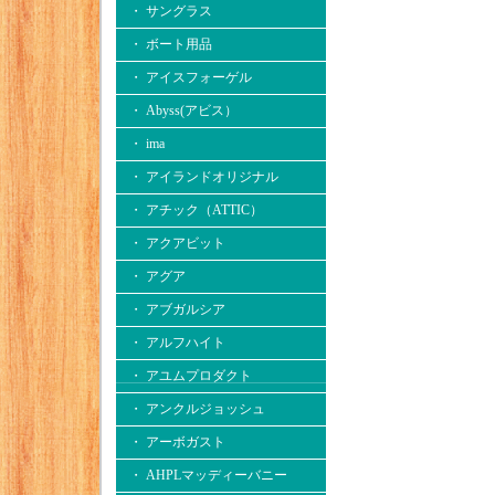
・ サングラス
・ ボート用品
・ アイスフォーゲル
・ Abyss(アビス）
・ ima
・ アイランドオリジナル
・ アチック（ATTIC）
・ アクアビット
・ アグア
・ アブガルシア
・ アルフハイト
・ アユムプロダクト
・ アンクルジョッシュ
・ アーボガスト
・ AHPLマッディーバニー