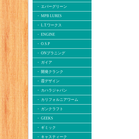
・ エバーグリーン
・ MPB LURES
・ L.T.ワークス
・ ENGINE
・ O.S.P
・ ONプラニング
・ ガイア
・ 開発クランク
・ 霞デザイン
・ カハラジャパン
・ カリフォルニアワーム
・ ガンクラフト
・ GEEKS
・ ギミック
・ キャスティーク