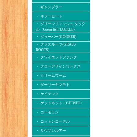
・ ギャンブラー
・ キラーヒート
・ グリーンフィッシュ タック
ル（Green fish TACKLE)
・ グゥーバー(GOOBER)
・ グラスルーツ(GRASS
ROOTS)
・ クワイエットファンク
・ グローデザインワークス
・ クリームワーム
・ ゲーリーヤマモト
・ ケイテック
・ ゲットネット（GETNET）
・ コーモラン
・ コットンコーデル
・ サウザンルアー