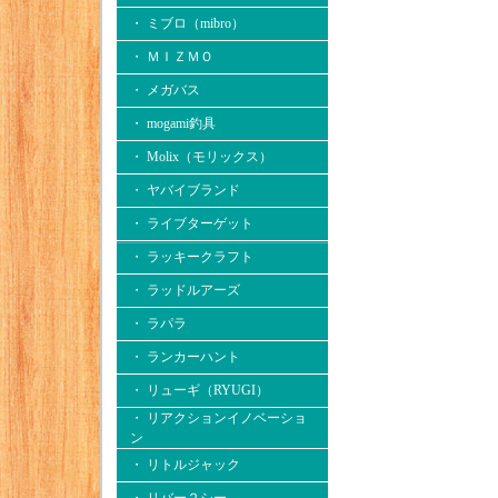
・ ミブロ（mibro）
・ ＭＩＺＭＯ
・ メガバス
・ mogami釣具
・ Molix（モリックス）
・ ヤバイブランド
・ ライブターゲット
・ ラッキークラフト
・ ラッドルアーズ
・ ラパラ
・ ランカーハント
・ リューギ（RYUGI）
・ リアクションイノベーショ
ン
・ リトルジャック