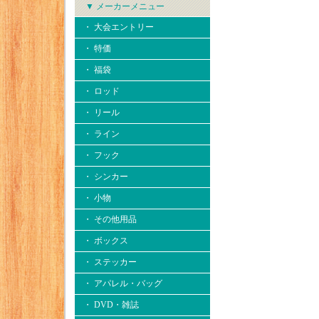
▼ メーカーメニュー
・ 大会エントリー
・ 特価
・ 福袋
・ ロッド
・ リール
・ ライン
・ フック
・ シンカー
・ 小物
・ その他用品
・ ボックス
・ ステッカー
・ アパレル・バッグ
・ DVD・雑誌