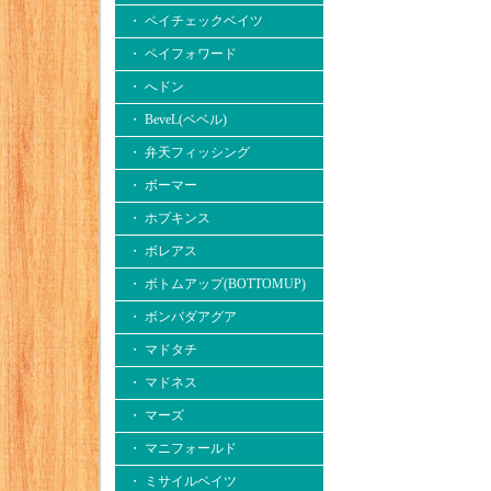
・ ペイチェックベイツ
・ ペイフォワード
・ へドン
・ BeveL(ベベル)
・ 弁天フィッシング
・ ボーマー
・ ホプキンス
・ ボレアス
・ ボトムアップ(BOTTOMUP)
・ ボンバダアグア
・ マドタチ
・ マドネス
・ マーズ
・ マニフォールド
・ ミサイルベイツ