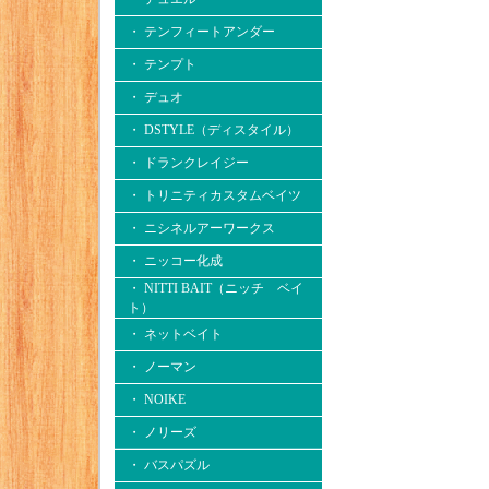
・ テンフィートアンダー
・ テンプト
・ デュオ
・ DSTYLE（ディスタイル）
・ ドランクレイジー
・ トリニティカスタムベイツ
・ ニシネルアーワークス
・ ニッコー化成
・ NITTI BAIT（ニッチ ベイ
ト）
・ ネットベイト
・ ノーマン
・ NOIKE
・ ノリーズ
・ バスパズル