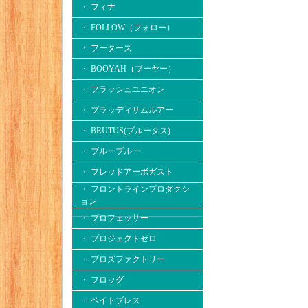
・ フィナ
・ FOLLOW（フォロー）
・ フーターズ
・ BOOYAH（ブーヤー）
・ フラッシュユニオン
・ ブラッディサムルアー
・ BRUTUS(ブルータス)
・ ブルーブルー
・ フレッドアーボガスト
・ フロントラインプロダクシ
ョン
・ プロフェッサー
・ プロジェクトゼロ
・ プロズファクトリー
・ フロッグ
・ ベイトブレス