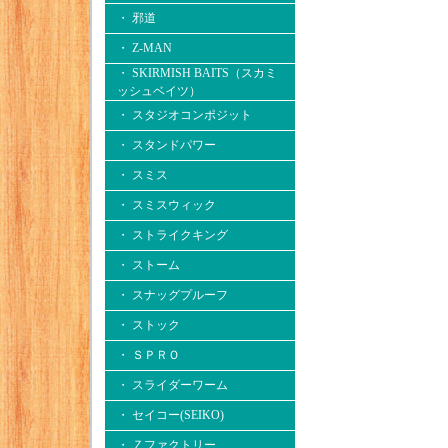
・ 邪道
・ Z-MAN
・ SKIRMISH BAITS（スカミ
ッシュベイツ）
・ スタジオコンポジット
・ スタンドパワー
・ スミス
・ スミスウィック
・ ストライクキング
・ ストーム
・ スナッグプルーフ
・ ストック
・ ＳＰＲＯ
・ スライダーワーム
・ セイコー(SEIKO)
・ Ｚファクトリー