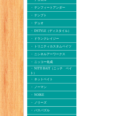
・ テンフィートアンダー
・ テンプト
・ デュオ
・ DSTYLE（ディスタイル）
・ ドランクレイジー
・ トリニティカスタムベイツ
・ ニシネルアーワークス
・ ニッコー化成
・ NITTI BAIT（ニッチ ベイ
ト）
・ ネットベイト
・ ノーマン
・ NOIKE
・ ノリーズ
・ バスパズル