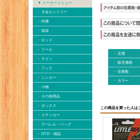
▼ メーカーメニュー
・ 大会エントリー
・ 特価
・ 福袋
・ ロッド
・ リール
・ 定価
・ ライン
・ 販売価格
・ フック
・ 在庫数
・ シンカー
・ カラー
・ 小物
・ その他用品
・ ボックス
この商品を買った人は
・ ステッカー
・ アパレル・バッグ
・ DVD・雑誌