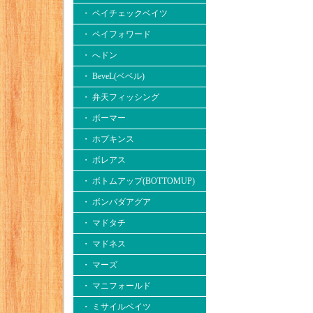
・ ペイチェックベイツ
・ ペイフォワード
・ へドン
・ BeveL(ベベル)
・ 弁天フィッシング
・ ボーマー
・ ホプキンス
・ ボレアス
・ ボトムアップ(BOTTOMUP)
・ ボンバダアグア
・ マドタチ
・ マドネス
・ マーズ
・ マニフォールド
・ ミサイルベイツ