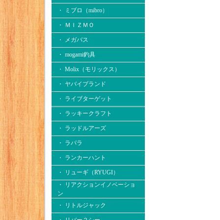
・ ミブロ（mibro）
・ ＭＩＺＭＯ
・ メガバス
・ mogami釣具
・ Molix（モリックス）
・ ヤバイブランド
・ ライブターゲット
・ ラッキークラフト
・ ラッドルアーズ
・ ラパラ
・ ランカーハント
・ リューギ（RYUGI）
・ リアクションイノベーショ
ン
・ リトルジャック