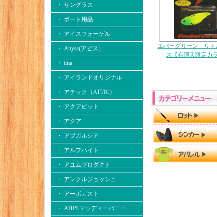
・ サングラス
・ ボート用品
・ アイスフォーゲル
エバーグリーン リト
・ Abyss(アビス）
ス【有頂天限定カ
・ ima
・ アイランドオリジナル
・ アチック（ATTIC）
・ アクアビット
・ アグア
・ アブガルシア
・ アルフハイト
・ アユムプロダクト
・ アンクルジョッシュ
・ アーボガスト
・ AHPLマッディーバニー