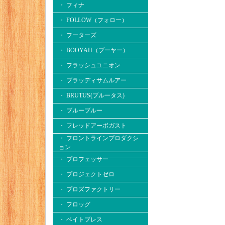
・ フィナ
・ FOLLOW（フォロー）
・ フーターズ
・ BOOYAH（ブーヤー）
・ フラッシュユニオン
・ ブラッディサムルアー
・ BRUTUS(ブルータス)
・ ブルーブルー
・ フレッドアーボガスト
・ フロントラインプロダクシ
ョン
・ プロフェッサー
・ プロジェクトゼロ
・ プロズファクトリー
・ フロッグ
・ ベイトブレス