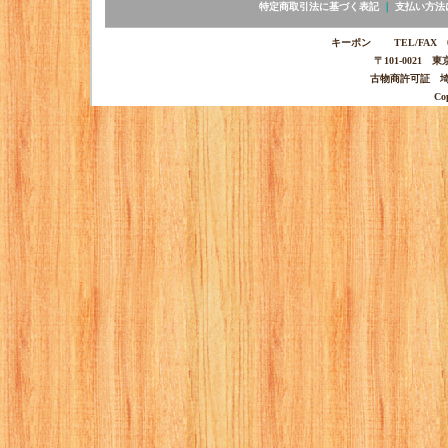
特定商取引法に基づく表記
｜
支払い方法
キーポン TEL/FAX 03-
〒101-0021 
古物商許可証 埼玉
Co