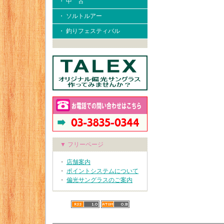
・ 中 古
・ ソルトルアー
・ 釣りフェスティバル
▼ フリーページ
・
店舗案内
・
ポイントシステムについて
・
偏光サングラスのご案内