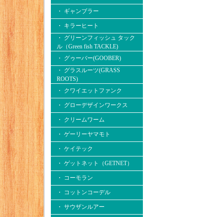
・ ギャンブラー
・ キラーヒート
・ グリーンフィッシュ タック
ル（Green fish TACKLE)
・ グゥーバー(GOOBER)
・ グラスルーツ(GRASS
ROOTS)
・ クワイエットファンク
・ グローデザインワークス
・ クリームワーム
・ ゲーリーヤマモト
・ ケイテック
・ ゲットネット（GETNET）
・ コーモラン
・ コットンコーデル
・ サウザンルアー