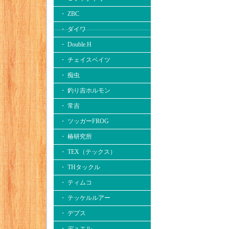
・ ZBC
・ ダイワ
・ Double.H
・ チェイスベイツ
・ 痴虫
・ 釣り吉ホルモン
・ 常吉
・ ツッガーFROG
・ 椿研究所
・ TEX（テックス）
・ THタックル
・ ティムコ
・ テッケルルアー
・ デプス
・ デュエル