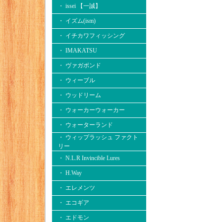
・ issei 【一誠】
・ イズム(ism)
・ イチカワフィッシング
・ IMAKATSU
・ ヴァガボンド
・ ウィーブル
・ ウッドリーム
・ ウォーカーウォーカー
・ ウォーターランド
・ ウィップラッシュ ファクト
リー
・ N.L.R Invincible Lures
・ H.Way
・ エレメンツ
・ エコギア
・ エドモン