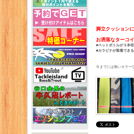
脚立クッション
お洒落なターコ
■ペットボトルが３本
■カラビナが装着でき
今までには無いカラー