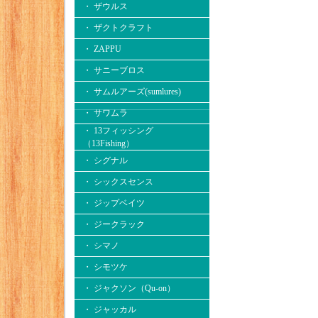
・ ザウルス
・ ザクトクラフト
・ ZAPPU
・ サニーブロス
・ サムルアーズ(sumlures)
・ サワムラ
・ 13フィッシング
（13Fishing）
・ シグナル
・ シックスセンス
・ ジップベイツ
・ ジークラック
・ シマノ
・ シモツケ
・ ジャクソン（Qu-on）
・ ジャッカル