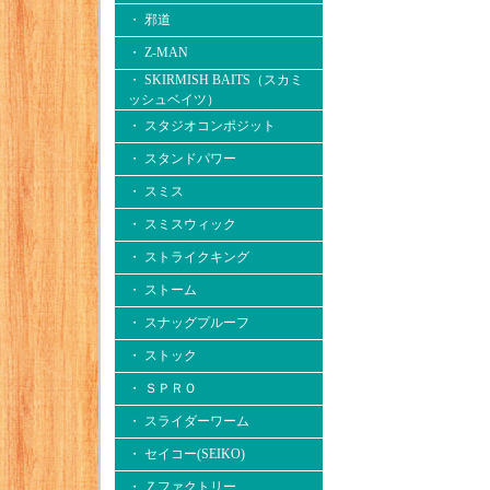
・ 邪道
・ Z-MAN
・ SKIRMISH BAITS（スカミ
ッシュベイツ）
・ スタジオコンポジット
・ スタンドパワー
・ スミス
・ スミスウィック
・ ストライクキング
・ ストーム
・ スナッグプルーフ
・ ストック
・ ＳＰＲＯ
・ スライダーワーム
・ セイコー(SEIKO)
・ Ｚファクトリー