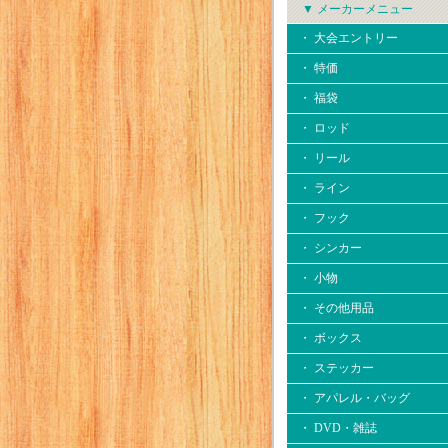
▼ メーカーメニュー
・ 大会エントリー
・ 特価
・ 福袋
・ ロッド
・ リール
・ ライン
・ フック
・ シンカー
・ 小物
・ その他用品
・ ボックス
・ ステッカー
・ アパレル・バッグ
・ DVD・雑誌