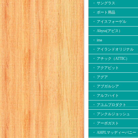
・ サングラス
・ ボート用品
・ アイスフォーゲル
・ Abyss(アビス）
・ ima
・ アイランドオリジナル
・ アチック（ATTIC）
・ アクアビット
・ アグア
・ アブガルシア
・ アルフハイト
・ アユムプロダクト
・ アンクルジョッシュ
・ アーボガスト
・ AHPLマッディーバニー