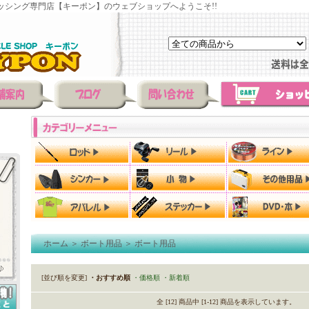
ッシング専門店【キーポン】のウェブショップへようこそ!!
ホーム
＞
ボート用品
＞
ボート用品
[並び順を変更]
・おすすめ順
・価格順
・新着順
全 [12] 商品中 [1-12] 商品を表示しています。