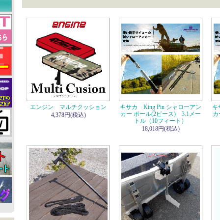
エンジン マルチクッション
キサカ King Pin シャローアン
キ
カー ポール(2ピース) 3.1メー
カ
4,378円(税込)
トル（10フィート）
18,018円(税込)