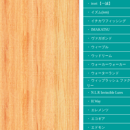
・ issei 【一誠】
・ イズム(ism)
・ イチカワフィッシング
・ IMAKATSU
・ ヴァガボンド
・ ウィーブル
・ ウッドリーム
・ ウォーカーウォーカー
・ ウォーターランド
・ ウィップラッシュ ファ
リー
・ N.L.R Invincible Lures
・ H.Way
・ エレメンツ
・ エコギア
・ エドモン