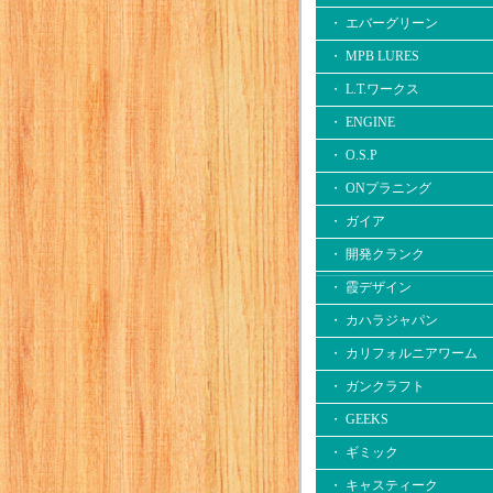
・ エバーグリーン
・ MPB LURES
・ L.T.ワークス
・ ENGINE
・ O.S.P
・ ONプラニング
・ ガイア
・ 開発クランク
・ 霞デザイン
・ カハラジャパン
・ カリフォルニアワーム
・ ガンクラフト
・ GEEKS
・ ギミック
・ キャスティーク