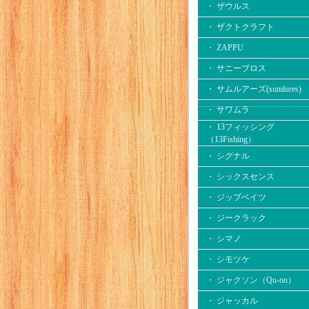
・ ザウルス
・ ザクトクラフト
・ ZAPPU
・ サニーブロス
・ サムルアーズ(sumlures)
・ サワムラ
・ 13フィッシング
（13Fishing）
・ シグナル
・ シックスセンス
・ ジップベイツ
・ ジークラック
・ シマノ
・ シモツケ
・ ジャクソン（Qu-on）
・ ジャッカル