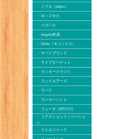
・ ミブロ（mibro）
・ ＭＩＺＭＯ
・ メガバス
・ mogami釣具
・ Molix（モリックス）
・ ヤバイブランド
・ ライブターゲット
・ ラッキークラフト
・ ラッドルアーズ
・ ラパラ
・ ランカーハント
・ リューギ（RYUGI）
・ リアクションイノベーショ
ン
・ リトルジャック