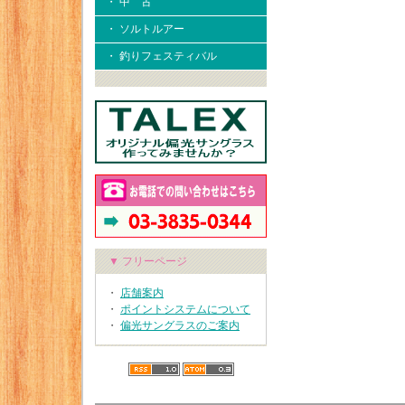
・ 中 古
・ ソルトルアー
・ 釣りフェスティバル
▼ フリーページ
・
店舗案内
・
ポイントシステムについて
・
偏光サングラスのご案内