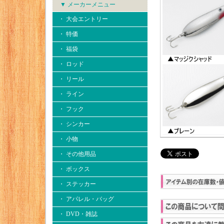
▼ メーカーメニュー
・ 大会エントリー
・ 特価
・ 福袋
・ ロッド
・ リール
・ ライン
・ フック
・ シンカー
・ 小物
・ その他用品
・ ボックス
・ ステッカー
・ アパレル・バッグ
・ DVD・雑誌