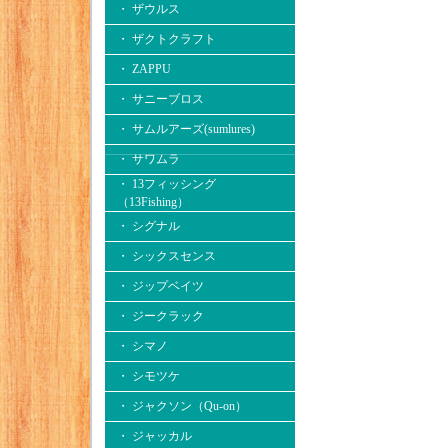
・ ザウルス
・ ザクトクラフト
・ ZAPPU
・ サニーブロス
・ サムルアーズ(sumlures)
・ サワムラ
・ 13フィッシング
（13Fishing）
・ シグナル
・ シックスセンス
・ ジップベイツ
・ ジークラック
・ シマノ
・ シモツケ
・ ジャクソン（Qu-on）
・ ジャッカル