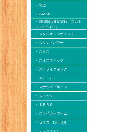
・ 邪道
・ Z-MAN
・ SKIRMISH BAITS（スカミ
ッシュベイツ）
・ スタジオコンポジット
・ スタンドパワー
・ スミス
・ スミスウィック
・ ストライクキング
・ ストーム
・ スナッグプルーフ
・ ストック
・ ＳＰＲＯ
・ スライダーワーム
・ セイコー(SEIKO)
・ Ｚファクトリー