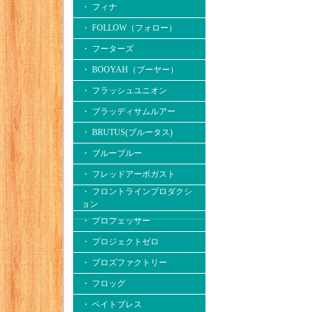
・ フィナ
・ FOLLOW（フォロー）
・ フーターズ
・ BOOYAH（ブーヤー）
・ フラッシュユニオン
・ ブラッディサムルアー
・ BRUTUS(ブルータス)
・ ブルーブルー
・ フレッドアーボガスト
・ フロントラインプロダクシ
ョン
・ プロフェッサー
・ プロジェクトゼロ
・ プロズファクトリー
・ フロッグ
・ ベイトブレス