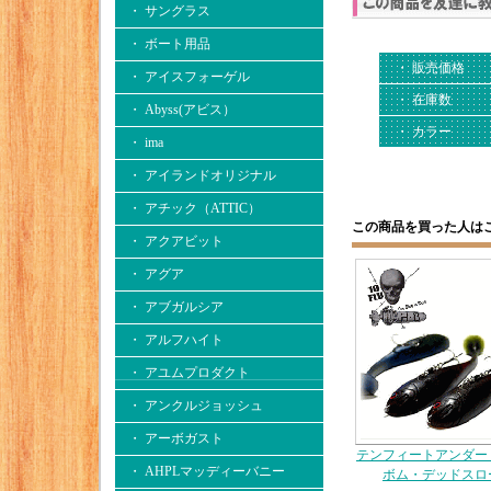
・ サングラス
・ ボート用品
・ 販売価格
・ アイスフォーゲル
・ 在庫数
・ Abyss(アビス）
・ カラー
・ ima
・ アイランドオリジナル
・ アチック（ATTIC）
この商品を買った人は
・ アクアビット
・ アグア
・ アブガルシア
・ アルフハイト
・ アユムプロダクト
・ アンクルジョッシュ
・ アーボガスト
テンフィートアンダー
・ AHPLマッディーバニー
ボム・デッドスロ