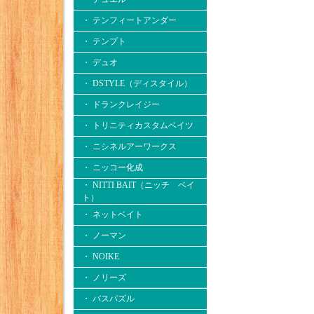
・ テンフィートアンダー
・ テンプト
・ デュオ
・ DSTYLE（ディスタイル）
・ ドランクレイジー
・ トリニティカスタムベイツ
・ ニシネルアーワークス
・ ニッコー化成
・ NITTI BAIT（ニッチ ベイ
ト）
・ ネットベイト
・ ノーマン
・ NOIKE
・ ノリーズ
・ バスパズル