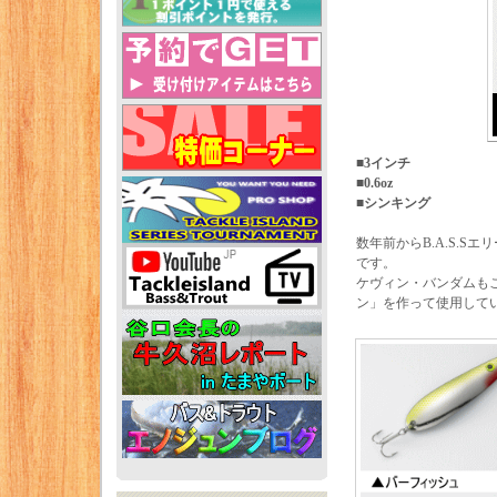
■3インチ
■0.6oz
■シンキング
数年前からB.A.S.
です。
ケヴィン・バンダムも
ン」を作って使用して