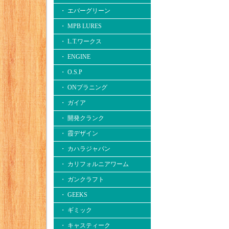
・ エバーグリーン
・ MPB LURES
・ L.T.ワークス
・ ENGINE
・ O.S.P
・ ONプラニング
・ ガイア
・ 開発クランク
・ 霞デザイン
・ カハラジャパン
・ カリフォルニアワーム
・ ガンクラフト
・ GEEKS
・ ギミック
・ キャスティーク