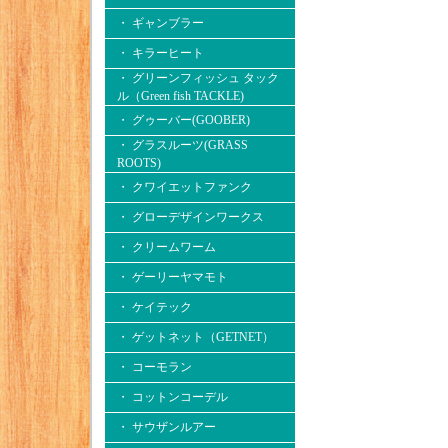
・ ギャンブラー
・ キラーヒート
・ グリーンフィッシュ タック
ル（Green fish TACKLE)
・ グゥーバー(GOOBER)
・ グラスルーツ(GRASS
ROOTS)
・ クワイエットファンク
・ グローデザインワークス
・ クリームワーム
・ ゲーリーヤマモト
・ ケイテック
・ ゲットネット（GETNET）
・ コーモラン
・ コットンコーデル
・ サウザンルアー