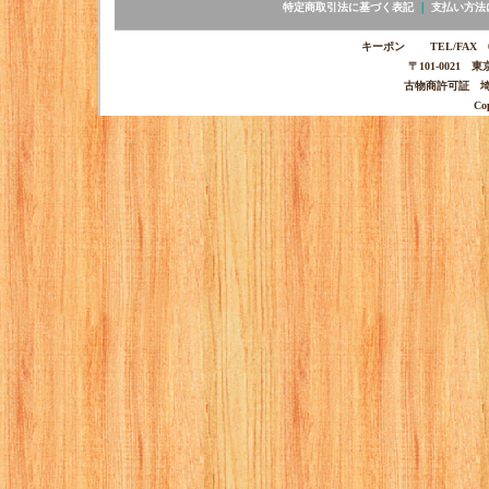
特定商取引法に基づく表記
｜
支払い方法
キーポン TEL/FAX 03-
〒101-0021 
古物商許可証 埼玉
Co