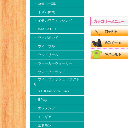
・ issei 【一誠】
・ イズム(ism)
・ イチカワフィッシング
・ IMAKATSU
・ ヴァガボンド
・ ウィーブル
・ ウッドリーム
・ ウォーカーウォーカー
・ ウォーターランド
・ ウィップラッシュ ファクト
リー
・ N.L.R Invincible Lures
・ H.Way
・ エレメンツ
・ エコギア
・ エドモン