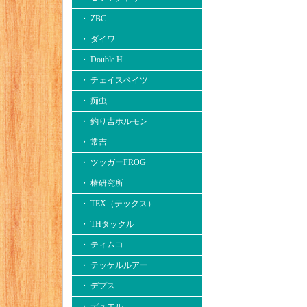
・ ZBC
・ ダイワ
・ Double.H
・ チェイスベイツ
・ 痴虫
・ 釣り吉ホルモン
・ 常吉
・ ツッガーFROG
・ 椿研究所
・ TEX（テックス）
・ THタックル
・ ティムコ
・ テッケルルアー
・ デプス
・ デュエル