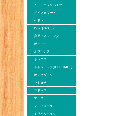
・ ペイチェックベイツ
・ ペイフォワード
・ へドン
・ BeveL(ベベル)
・ 弁天フィッシング
・ ボーマー
・ ホプキンス
・ ボレアス
・ ボトムアップ(BOTTOMUP)
・ ボンバダアグア
・ マドタチ
・ マドネス
・ マーズ
・ マニフォールド
・ ミサイルベイツ