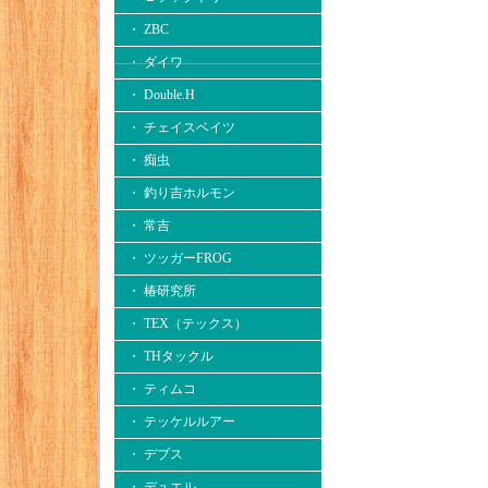
・ ZBC
・ ダイワ
・ Double.H
・ チェイスベイツ
・ 痴虫
・ 釣り吉ホルモン
・ 常吉
・ ツッガーFROG
・ 椿研究所
・ TEX（テックス）
・ THタックル
・ ティムコ
・ テッケルルアー
・ デプス
・ デュエル