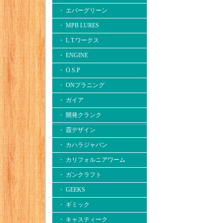
・ エバーグリーン
・ MPB LURES
・ L.T.ワークス
・ ENGINE
・ O.S.P
・ ONプラニング
・ ガイア
・ 開発クランク
・ 霞デザイン
・ カハラジャパン
・ カリフォルニアワーム
・ ガンクラフト
・ GEEKS
・ ギミック
・ キャスティーク