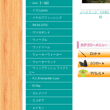
・ issei 【一誠】
・ イズム(ism)
ジークラック GYRO
44
・ イチカワフィッシング
・ IMAKATSU
・ ヴァガボンド
・ ウィーブル
・ ウッドリーム
・ ウォーカーウォーカー
・ ウォーターランド
・ ウィップラッシュ ファクト
リー
・ N.L.R Invincible Lures
・ H.Way
・ エレメンツ
・ エコギア
・ エドモン