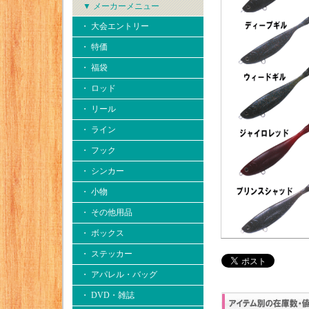
▼ メーカーメニュー
・ 大会エントリー
・ 特価
・ 福袋
・ ロッド
・ リール
・ ライン
・ フック
・ シンカー
・ 小物
・ その他用品
・ ボックス
・ ステッカー
・ アパレル・バッグ
・ DVD・雑誌