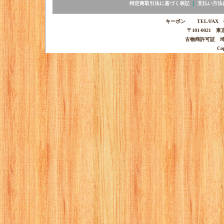
特定商取引法に基づく表記
｜
支払い方法
キーポン TEL/FAX 03-
〒101-0021 
古物商許可証 埼玉
Co