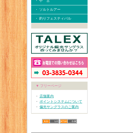
・ 中 古
・ ソルトルアー
・ 釣りフェスティバル
▼ フリーページ
・
店舗案内
・
ポイントシステムについて
・
偏光サングラスのご案内