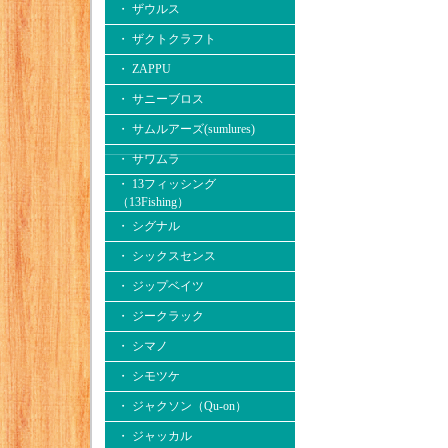
・ ザウルス
・ ザクトクラフト
・ ZAPPU
・ サニーブロス
・ サムルアーズ(sumlures)
・ サワムラ
・ 13フィッシング
（13Fishing）
・ シグナル
・ シックスセンス
・ ジップベイツ
・ ジークラック
・ シマノ
・ シモツケ
・ ジャクソン（Qu-on）
・ ジャッカル