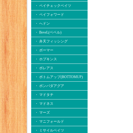
・ ペイチェックベイツ
・ ペイフォワード
・ へドン
・ BeveL(ベベル)
・ 弁天フィッシング
・ ボーマー
・ ホプキンス
・ ボレアス
・ ボトムアップ(BOTTOMUP)
・ ボンバダアグア
・ マドタチ
・ マドネス
・ マーズ
・ マニフォールド
・ ミサイルベイツ