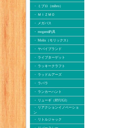
・ ミブロ（mibro）
・ ＭＩＺＭＯ
・ メガバス
・ mogami釣具
・ Molix（モリックス）
・ ヤバイブランド
・ ライブターゲット
・ ラッキークラフト
・ ラッドルアーズ
・ ラパラ
・ ランカーハント
・ リューギ（RYUGI）
・ リアクションイノベーショ
ン
・ リトルジャック