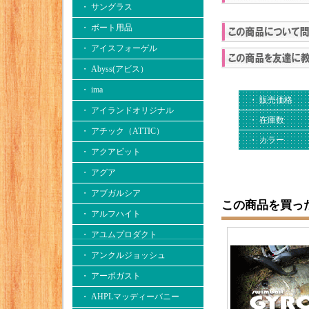
・ サングラス
・ ボート用品
・ アイスフォーゲル
・ Abyss(アビス）
・ ima
・ 販売価格
・ アイランドオリジナル
・ 在庫数
・ アチック（ATTIC）
・ カラー
・ アクアビット
・ アグア
・ アブガルシア
この商品を買っ
・ アルフハイト
・ アユムプロダクト
・ アンクルジョッシュ
・ アーボガスト
・ AHPLマッディーバニー