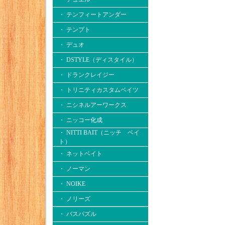
・ テンフィートアンダー
・ テンプト
・ デュオ
・ DSTYLE（ディスタイル）
・ ドランクレイジー
・ トリニティカスタムベイツ
・ ニシネルアーワークス
・ ニッコー化成
・ NITTI BAIT（ニッチ ベイ
ト）
・ ネットベイト
・ ノーマン
・ NOIKE
・ ノリーズ
・ バスパズル