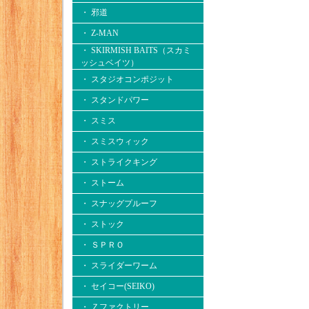
・ 邪道
・ Z-MAN
・ SKIRMISH BAITS（スカミ
ッシュベイツ）
・ スタジオコンポジット
・ スタンドパワー
・ スミス
・ スミスウィック
・ ストライクキング
・ ストーム
・ スナッグプルーフ
・ ストック
・ ＳＰＲＯ
・ スライダーワーム
・ セイコー(SEIKO)
・ Ｚファクトリー