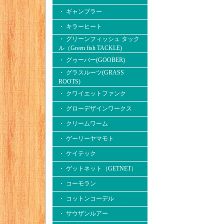
・ ギャンブラー
・ キラーヒート
・ グリーンフィッシュ タック
ル（Green fish TACKLE)
・ グゥーバー(GOOBER)
・ グラスルーツ(GRASS
ROOTS)
・ クワイエットファンク
・ グローデザインワークス
・ クリームワーム
・ ゲーリーヤマモト
・ ケイテック
・ ゲットネット（GETNET）
・ コーモラン
・ コットンコーデル
・ サウザンルアー