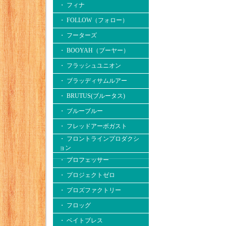
・ フィナ
・ FOLLOW（フォロー）
・ フーターズ
・ BOOYAH（ブーヤー）
・ フラッシュユニオン
・ ブラッディサムルアー
・ BRUTUS(ブルータス)
・ ブルーブルー
・ フレッドアーボガスト
・ フロントラインプロダクシ
ョン
・ プロフェッサー
・ プロジェクトゼロ
・ プロズファクトリー
・ フロッグ
・ ベイトブレス