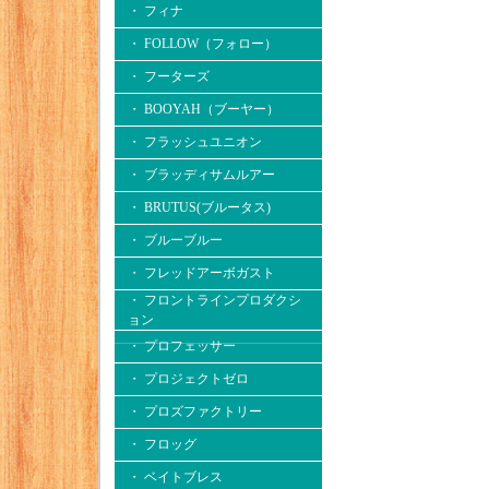
・ フィナ
・ FOLLOW（フォロー）
・ フーターズ
・ BOOYAH（ブーヤー）
・ フラッシュユニオン
・ ブラッディサムルアー
・ BRUTUS(ブルータス)
・ ブルーブルー
・ フレッドアーボガスト
・ フロントラインプロダクシ
ョン
・ プロフェッサー
・ プロジェクトゼロ
・ プロズファクトリー
・ フロッグ
・ ベイトブレス