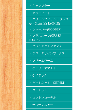
・ ギャンブラー
・ キラーヒート
・ グリーンフィッシュ タック
ル（Green fish TACKLE)
・ グゥーバー(GOOBER)
・ グラスルーツ(GRASS
ROOTS)
・ クワイエットファンク
・ グローデザインワークス
・ クリームワーム
・ ゲーリーヤマモト
・ ケイテック
・ ゲットネット（GETNET）
・ コーモラン
・ コットンコーデル
・ サウザンルアー