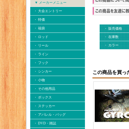
▼ メーカーメニュー
・ 大会エントリー
・ 特価
・ 福袋
・ 販売価格
・ ロッド
・ 在庫数
・ カラー
・ リール
・ ライン
・ フック
・ シンカー
この商品を買っ
・ 小物
・ その他用品
・ ボックス
・ ステッカー
・ アパレル・バッグ
・ DVD・雑誌