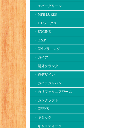
・ エバーグリーン
・ MPB LURES
・ L.T.ワークス
・ ENGINE
・ O.S.P
・ ONプラニング
・ ガイア
・ 開発クランク
・ 霞デザイン
・ カハラジャパン
・ カリフォルニアワーム
・ ガンクラフト
・ GEEKS
・ ギミック
・ キャスティーク