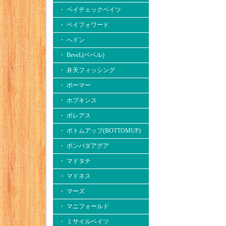
・ ペイチェックベイツ
・ ペイフォワード
・ へドン
・ BeveL(ベベル)
・ 弁天フィッシング
・ ボーマー
・ ホプキンス
・ ボレアス
・ ボトムアップ(BOTTOMUP)
・ ボンバダアグア
・ マドタチ
・ マドネス
・ マーズ
・ マニフォールド
・ ミサイルベイツ