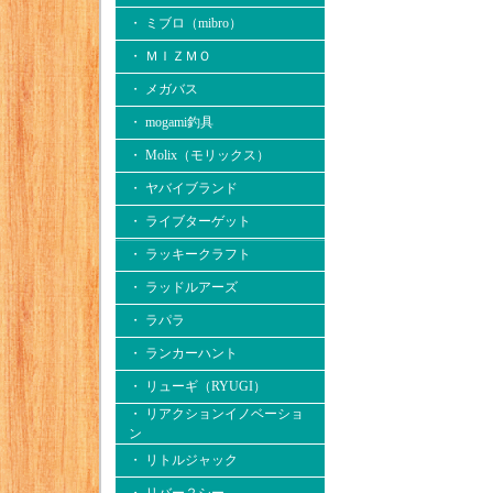
・ ミブロ（mibro）
・ ＭＩＺＭＯ
・ メガバス
・ mogami釣具
・ Molix（モリックス）
・ ヤバイブランド
・ ライブターゲット
・ ラッキークラフト
・ ラッドルアーズ
・ ラパラ
・ ランカーハント
・ リューギ（RYUGI）
・ リアクションイノベーショ
ン
・ リトルジャック