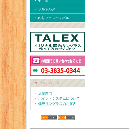
・ 中 古
・ ソルトルアー
・ 釣りフェスティバル
▼ フリーページ
・
店舗案内
・
ポイントシステムについて
・
偏光サングラスのご案内