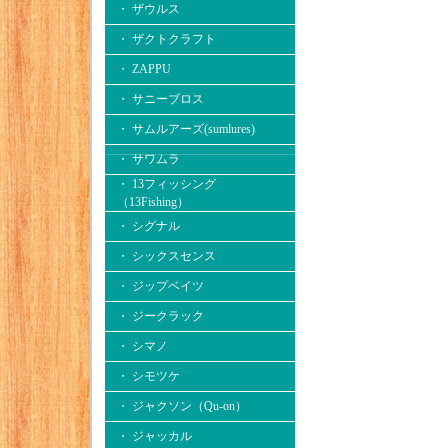
・ ザウルス
・ ザクトクラフト
・ ZAPPU
・ サニーブロス
・ サムルアーズ(sumlures)
・ サワムラ
・ 13フィッシング
（13Fishing）
・ シグナル
・ シックスセンス
・ ジップベイツ
・ ジークラック
・ シマノ
・ シモツケ
・ ジャクソン（Qu-on）
・ ジャッカル