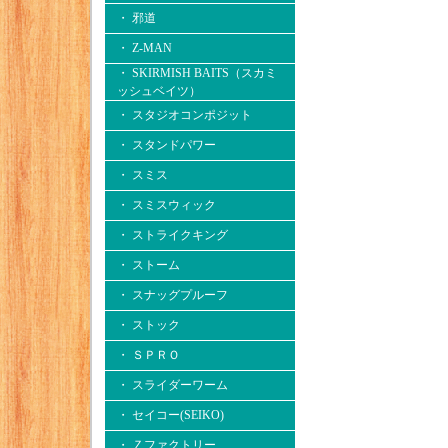
・ 邪道
・ Z-MAN
・ SKIRMISH BAITS（スカミ
ッシュベイツ）
・ スタジオコンポジット
・ スタンドパワー
・ スミス
・ スミスウィック
・ ストライクキング
・ ストーム
・ スナッグプルーフ
・ ストック
・ ＳＰＲＯ
・ スライダーワーム
・ セイコー(SEIKO)
・ Ｚファクトリー