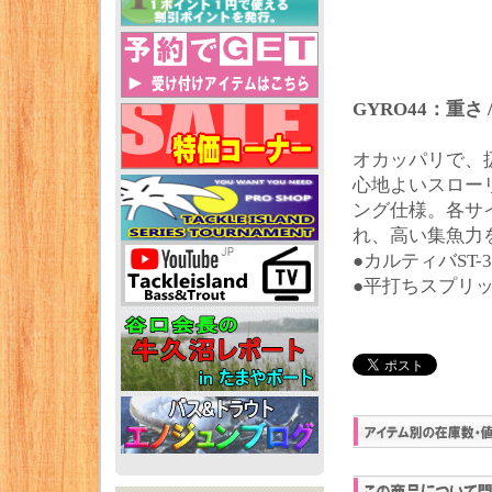
GYRO44：重さ / 
オカッパリで、
心地よいスロー
ング仕様。各サ
れ、高い集魚力
●カルティバST-
●平打ちスプリ