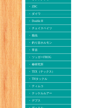
・ ZBC
・ ダイワ
・ Double.H
・ チェイスベイツ
・ 痴虫
・ 釣り吉ホルモン
・ 常吉
・ ツッガーFROG
・ 椿研究所
・ TEX（テックス）
・ THタックル
・ ティムコ
・ テッケルルアー
・ デプス
・ デュエル