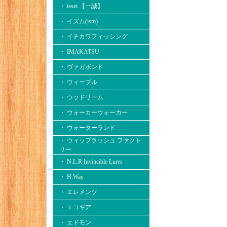
・ issei 【一誠】
・ イズム(ism)
・ イチカワフィッシング
・ IMAKATSU
・ ヴァガボンド
・ ウィーブル
・ ウッドリーム
・ ウォーカーウォーカー
・ ウォーターランド
・ ウィップラッシュ ファクト
リー
・ N.L.R Invincible Lures
・ H.Way
・ エレメンツ
・ エコギア
・ エドモン