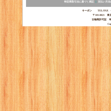
特定商取引法に基づく表記
｜
支払い方法
キーポン TEL/FAX 03-
〒101-0021 
古物商許可証 埼玉
Co