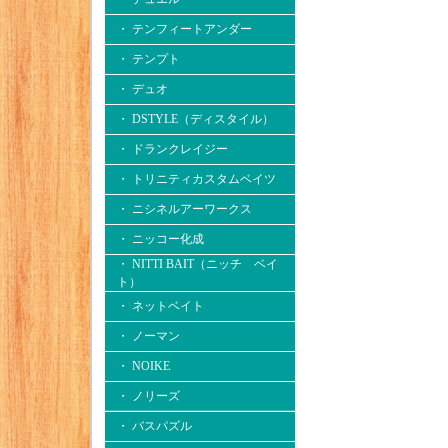
・ テンフィートアンダー
・ テンプト
・ デュオ
・ DSTYLE（ディスタイル）
・ ドランクレイジー
・ トリニティカスタムベイツ
・ ニシネルアーワークス
・ ニッコー化成
・ NITTI BAIT（ニッチ ベイ
ト）
・ ネットベイト
・ ノーマン
・ NOIKE
・ ノリーズ
・ バスパズル