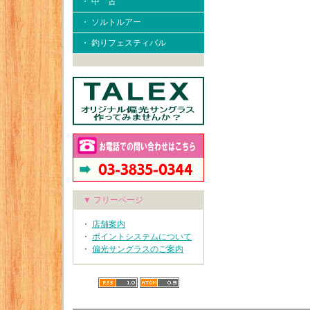
・ 中 古
・ ソルトルアー
・ 釣りフェスティバル
▼ フリーページ
・
店舗案内
・
ポイントシステムについて
・
偏光サングラスのご案内