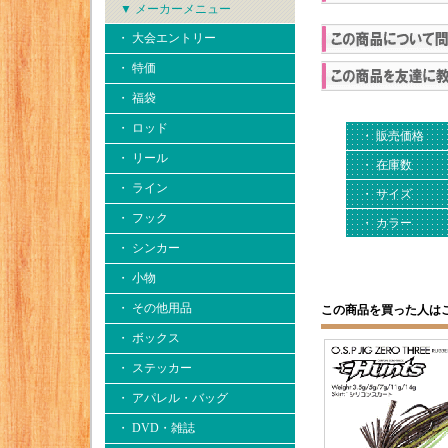
▼ メーカーメニュー
・ 大会エントリー
・ 特価
・ 福袋
・ ロッド
・ 販売価格
・ リール
・ 在庫数
・ ライン
・ サイズ
・ フック
・ カラー
・ シンカー
・ 小物
・ その他用品
この商品を買った人は
・ ボックス
・ ステッカー
・ アパレル・バッグ
・ DVD・雑誌