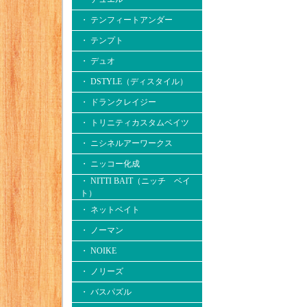
・ テンフィートアンダー
・ テンプト
・ デュオ
・ DSTYLE（ディスタイル）
・ ドランクレイジー
・ トリニティカスタムベイツ
・ ニシネルアーワークス
・ ニッコー化成
・ NITTI BAIT（ニッチ ベイ
ト）
・ ネットベイト
・ ノーマン
・ NOIKE
・ ノリーズ
・ バスパズル