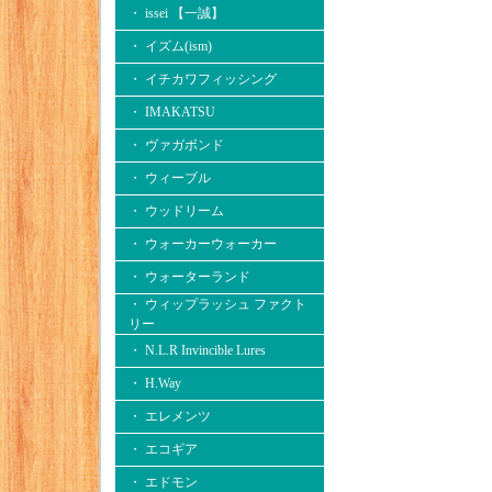
・ issei 【一誠】
・ イズム(ism)
・ イチカワフィッシング
・ IMAKATSU
・ ヴァガボンド
・ ウィーブル
・ ウッドリーム
・ ウォーカーウォーカー
・ ウォーターランド
・ ウィップラッシュ ファクト
リー
・ N.L.R Invincible Lures
・ H.Way
・ エレメンツ
・ エコギア
・ エドモン