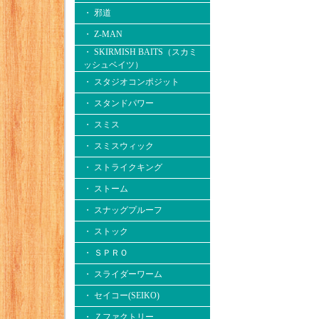
・ 邪道
・ Z-MAN
・ SKIRMISH BAITS（スカミ
ッシュベイツ）
・ スタジオコンポジット
・ スタンドパワー
・ スミス
・ スミスウィック
・ ストライクキング
・ ストーム
・ スナッグプルーフ
・ ストック
・ ＳＰＲＯ
・ スライダーワーム
・ セイコー(SEIKO)
・ Ｚファクトリー