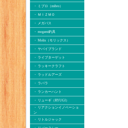
・ ミブロ（mibro）
・ ＭＩＺＭＯ
・ メガバス
・ mogami釣具
・ Molix（モリックス）
・ ヤバイブランド
・ ライブターゲット
・ ラッキークラフト
・ ラッドルアーズ
・ ラパラ
・ ランカーハント
・ リューギ（RYUGI）
・ リアクションイノベーショ
ン
・ リトルジャック