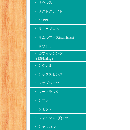
・ ザウルス
・ ザクトクラフト
・ ZAPPU
・ サニーブロス
・ サムルアーズ(sumlures)
・ サワムラ
・ 13フィッシング
（13Fishing）
・ シグナル
・ シックスセンス
・ ジップベイツ
・ ジークラック
・ シマノ
・ シモツケ
・ ジャクソン（Qu-on）
・ ジャッカル