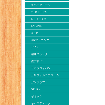
・ エバーグリーン
・ MPB LURES
・ L.T.ワークス
・ ENGINE
・ O.S.P
・ ONプラニング
・ ガイア
・ 開発クランク
・ 霞デザイン
・ カハラジャパン
・ カリフォルニアワーム
・ ガンクラフト
・ GEEKS
・ ギミック
・ キャスティーク