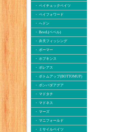
・ ペイチェックベイツ
・ ペイフォワード
・ へドン
・ BeveL(ベベル)
・ 弁天フィッシング
・ ボーマー
・ ホプキンス
・ ボレアス
・ ボトムアップ(BOTTOMUP)
・ ボンバダアグア
・ マドタチ
・ マドネス
・ マーズ
・ マニフォールド
・ ミサイルベイツ