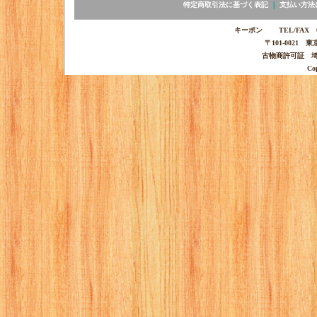
特定商取引法に基づく表記
｜
支払い方法
キーポン TEL/FAX 03-
〒101-0021 
古物商許可証 埼玉
Co