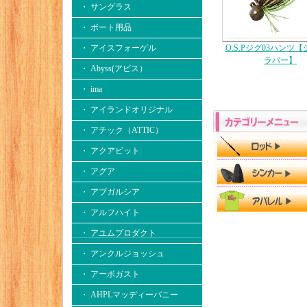
・ サングラス
・ ボート用品
・ アイスフォーゲル
O.S.Pジグ03ハンツ
ラバー】
・ Abyss(アビス）
・ ima
・ アイランドオリジナル
・ アチック（ATTIC）
・ アクアビット
・ アグア
・ アブガルシア
・ アルフハイト
・ アユムプロダクト
・ アンクルジョッシュ
・ アーボガスト
・ AHPLマッディーバニー