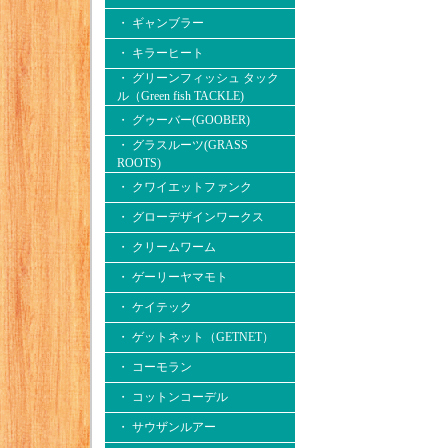
・ ギャンブラー
・ キラーヒート
・ グリーンフィッシュ タック
ル（Green fish TACKLE)
・ グゥーバー(GOOBER)
・ グラスルーツ(GRASS
ROOTS)
・ クワイエットファンク
・ グローデザインワークス
・ クリームワーム
・ ゲーリーヤマモト
・ ケイテック
・ ゲットネット（GETNET）
・ コーモラン
・ コットンコーデル
・ サウザンルアー