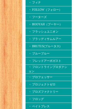
・ フィナ
・ FOLLOW（フォロー）
・ フーターズ
・ BOOYAH（ブーヤー）
・ フラッシュユニオン
・ ブラッディサムルアー
・ BRUTUS(ブルータス)
・ ブルーブルー
・ フレッドアーボガスト
・ フロントラインプロダクシ
ョン
・ プロフェッサー
・ プロジェクトゼロ
・ プロズファクトリー
・ フロッグ
・ ベイトブレス