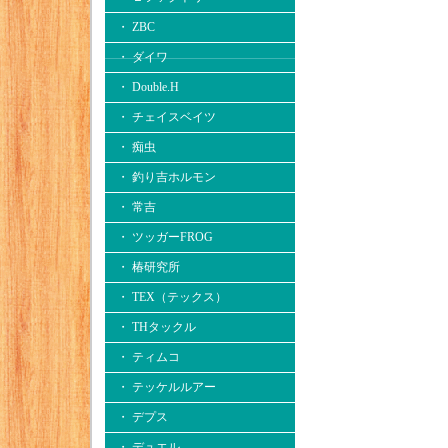
・ ZBC
・ ダイワ
・ Double.H
・ チェイスベイツ
・ 痴虫
・ 釣り吉ホルモン
・ 常吉
・ ツッガーFROG
・ 椿研究所
・ TEX（テックス）
・ THタックル
・ ティムコ
・ テッケルルアー
・ デプス
・ デュエル