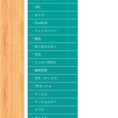
・ ZBC
・ ダイワ
・ Double.H
・ チェイスベイツ
・ 痴虫
・ 釣り吉ホルモン
・ 常吉
・ ツッガーFROG
・ 椿研究所
・ TEX（テックス）
・ THタックル
・ ティムコ
・ テッケルルアー
・ デプス
・ デュエル