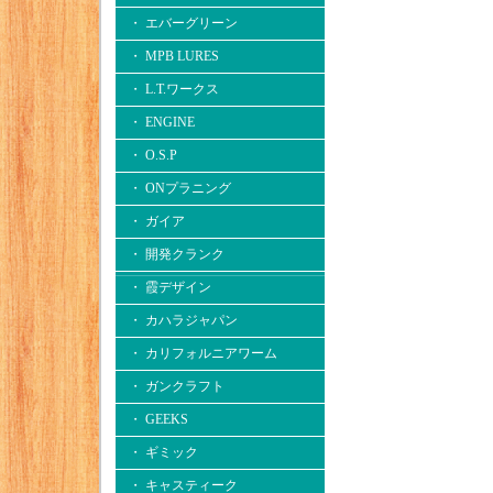
・ エバーグリーン
・ MPB LURES
・ L.T.ワークス
・ ENGINE
・ O.S.P
・ ONプラニング
・ ガイア
・ 開発クランク
・ 霞デザイン
・ カハラジャパン
・ カリフォルニアワーム
・ ガンクラフト
・ GEEKS
・ ギミック
・ キャスティーク