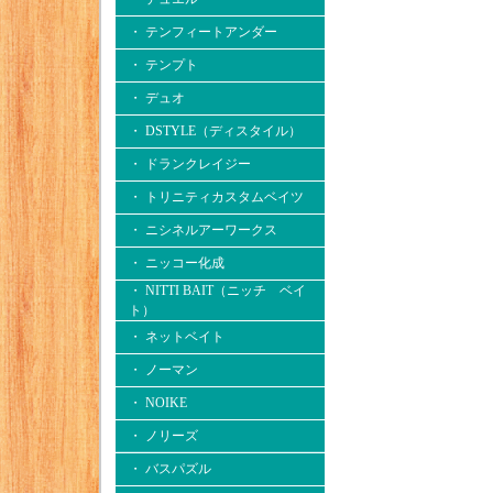
・ テンフィートアンダー
・ テンプト
・ デュオ
・ DSTYLE（ディスタイル）
・ ドランクレイジー
・ トリニティカスタムベイツ
・ ニシネルアーワークス
・ ニッコー化成
・ NITTI BAIT（ニッチ ベイ
ト）
・ ネットベイト
・ ノーマン
・ NOIKE
・ ノリーズ
・ バスパズル