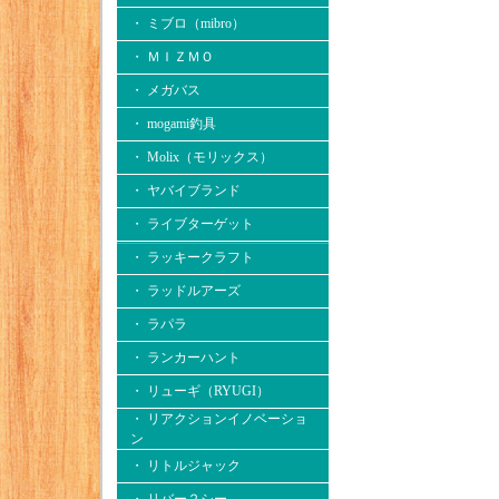
・ ミブロ（mibro）
・ ＭＩＺＭＯ
・ メガバス
・ mogami釣具
・ Molix（モリックス）
・ ヤバイブランド
・ ライブターゲット
・ ラッキークラフト
・ ラッドルアーズ
・ ラパラ
・ ランカーハント
・ リューギ（RYUGI）
・ リアクションイノベーショ
ン
・ リトルジャック