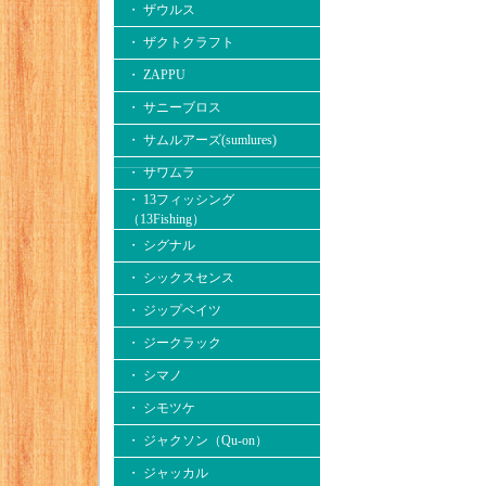
・ ザウルス
・ ザクトクラフト
・ ZAPPU
・ サニーブロス
・ サムルアーズ(sumlures)
・ サワムラ
・ 13フィッシング
（13Fishing）
・ シグナル
・ シックスセンス
・ ジップベイツ
・ ジークラック
・ シマノ
・ シモツケ
・ ジャクソン（Qu-on）
・ ジャッカル