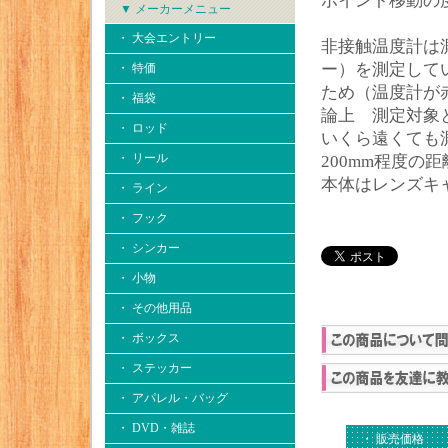
ポイント移動の
▼ メーカーメニュー
・ 大会エントリー
非接触温度計は
ー）を測定して
・ 特価
ため（温度計が
・ 福袋
論上 測定対象
・ ロッド
いくら遠くても
・ リール
200mm程度の
本体はレンズキ
・ ライン
・ フック
・ シンカー
・ 小物
・ その他用品
・ ボックス
・ ステッカー
・ アパレル・バッグ
・ DVD・雑誌
・ 販売価格