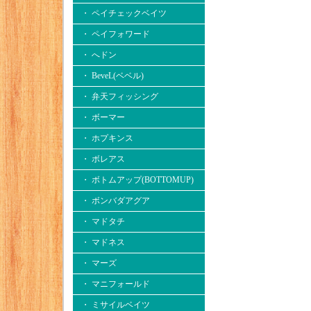
・ ペイチェックベイツ
・ ペイフォワード
・ へドン
・ BeveL(ベベル)
・ 弁天フィッシング
・ ボーマー
・ ホプキンス
・ ボレアス
・ ボトムアップ(BOTTOMUP)
・ ボンバダアグア
・ マドタチ
・ マドネス
・ マーズ
・ マニフォールド
・ ミサイルベイツ