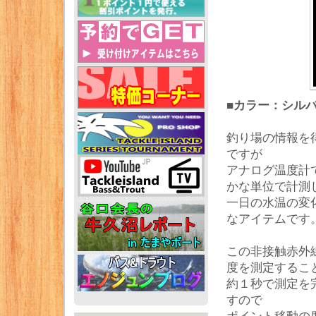
■カラー：シル
釣り場の情報を
ですが
アナログ温度計
かな単位で計測
一日の水温の変
なアイテムです
この非接触赤外
度を測定するこ
約１秒で測定を完
すので