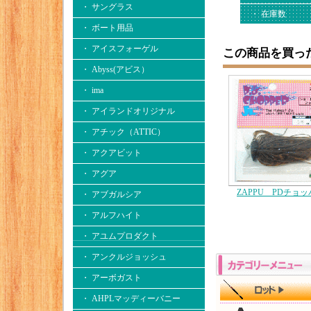
・ サングラス
・ 在庫数
・ ボート用品
・ アイスフォーゲル
この商品を買っ
・ Abyss(アビス）
・ ima
・ アイランドオリジナル
・ アチック（ATTIC）
・ アクアビット
・ アグア
ZAPPU PDチョッ
・ アブガルシア
・ アルフハイト
・ アユムプロダクト
・ アンクルジョッシュ
・ アーボガスト
・ AHPLマッディーバニー