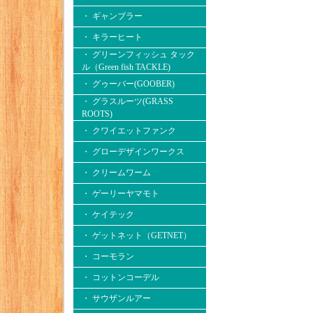
・ ギャンブラー
・ キラーヒート
・ グリーンフィッシュ タック
ル（Green fish TACKLE)
・ グゥーバー(GOOBER)
・ グラスルーツ(GRASS
ROOTS)
・ クワイエットファンク
・ グローデザインワークス
・ クリームワーム
・ ゲーリーヤマモト
・ ケイテック
・ ゲットネット（GETNET）
・ コーモラン
・ コットンコーデル
・ サウザンルアー