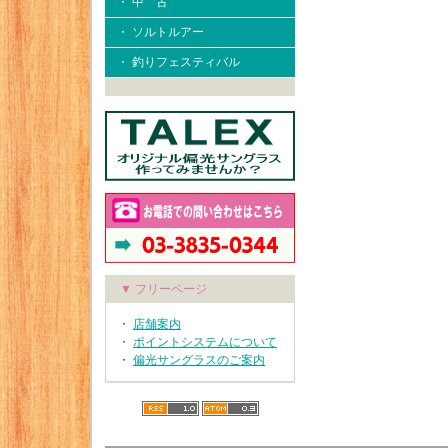
・ 中 古
・ ソルトルアー
・ 釣りフェスティバル
▼ フリーページ
・
店舗案内
・
ポイントシステムについて
・
偏光サングラスのご案内