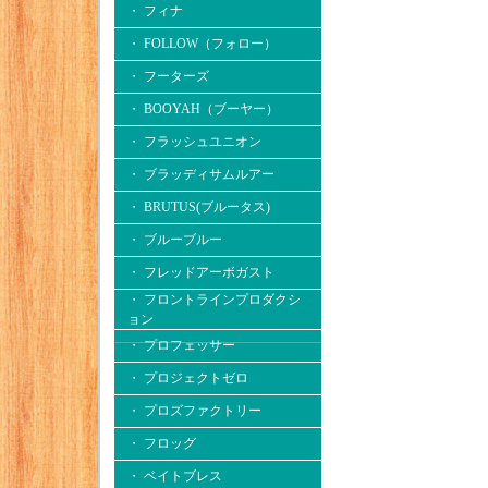
・ フィナ
・ FOLLOW（フォロー）
・ フーターズ
・ BOOYAH（ブーヤー）
・ フラッシュユニオン
・ ブラッディサムルアー
・ BRUTUS(ブルータス)
・ ブルーブルー
・ フレッドアーボガスト
・ フロントラインプロダクシ
ョン
・ プロフェッサー
・ プロジェクトゼロ
・ プロズファクトリー
・ フロッグ
・ ベイトブレス