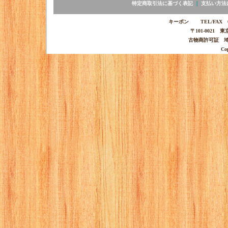
特定商取引法に基づく表記
｜
支払い方法
キーポン TEL/FAX 03-
〒101-0021 
古物商許可証 埼玉
Co