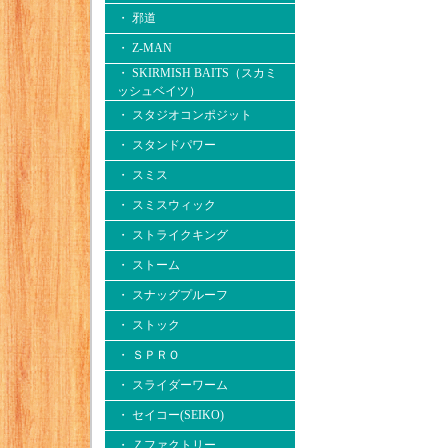
・ 邪道
・ Z-MAN
・ SKIRMISH BAITS（スカミ
ッシュベイツ）
・ スタジオコンポジット
・ スタンドパワー
・ スミス
・ スミスウィック
・ ストライクキング
・ ストーム
・ スナッグプルーフ
・ ストック
・ ＳＰＲＯ
・ スライダーワーム
・ セイコー(SEIKO)
・ Ｚファクトリー