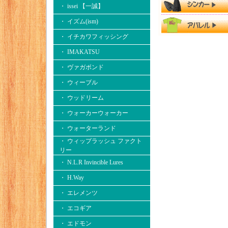
・ issei 【一誠】
・ イズム(ism)
・ イチカワフィッシング
・ IMAKATSU
・ ヴァガボンド
・ ウィーブル
・ ウッドリーム
・ ウォーカーウォーカー
・ ウォーターランド
・ ウィップラッシュ ファクト
リー
・ N.L.R Invincible Lures
・ H.Way
・ エレメンツ
・ エコギア
・ エドモン