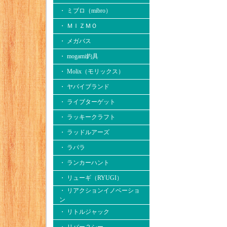
・ ミブロ（mibro）
・ ＭＩＺＭＯ
・ メガバス
・ mogami釣具
・ Molix（モリックス）
・ ヤバイブランド
・ ライブターゲット
・ ラッキークラフト
・ ラッドルアーズ
・ ラパラ
・ ランカーハント
・ リューギ（RYUGI）
・ リアクションイノベーショ
ン
・ リトルジャック