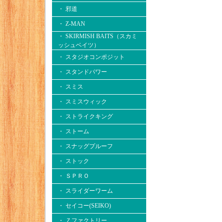
・ 邪道
・ Z-MAN
・ SKIRMISH BAITS（スカミ
ッシュベイツ）
・ スタジオコンポジット
・ スタンドパワー
・ スミス
・ スミスウィック
・ ストライクキング
・ ストーム
・ スナッグプルーフ
・ ストック
・ ＳＰＲＯ
・ スライダーワーム
・ セイコー(SEIKO)
・ Ｚファクトリー