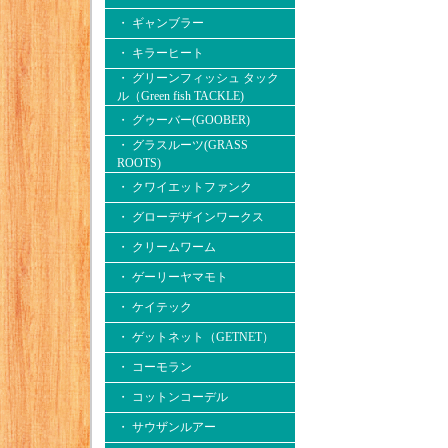
・ ギャンブラー
・ キラーヒート
・ グリーンフィッシュ タック
ル（Green fish TACKLE)
・ グゥーバー(GOOBER)
・ グラスルーツ(GRASS
ROOTS)
・ クワイエットファンク
・ グローデザインワークス
・ クリームワーム
・ ゲーリーヤマモト
・ ケイテック
・ ゲットネット（GETNET）
・ コーモラン
・ コットンコーデル
・ サウザンルアー