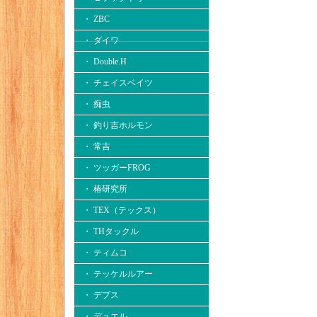
・ ZBC
・ ダイワ
・ Double.H
・ チェイスベイツ
・ 痴虫
・ 釣り吉ホルモン
・ 常吉
・ ツッガーFROG
・ 椿研究所
・ TEX（テックス）
・ THタックル
・ ティムコ
・ テッケルルアー
・ デプス
・ デュエル