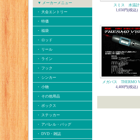
▼ メーカーメニュー
スミス 水温計
1,650円(税込)
・ 大会エントリー
・ 特価
・ 福袋
・ ロッド
・ リール
・ ライン
・ フック
・ シンカー
メガバス THERMO V
・ 小物
4,400円(税込)
・ その他用品
・ ボックス
・ ステッカー
・ アパレル・バッグ
・ DVD・雑誌