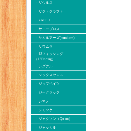
・ ザウルス
・ ザクトクラフト
・ ZAPPU
・ サニーブロス
・ サムルアーズ(sumlures)
・ サワムラ
・ 13フィッシング
（13Fishing）
・ シグナル
・ シックスセンス
・ ジップベイツ
・ ジークラック
・ シマノ
・ シモツケ
・ ジャクソン（Qu-on）
・ ジャッカル