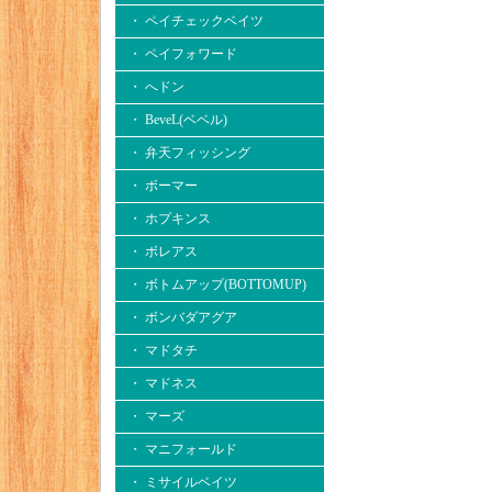
・ ペイチェックベイツ
・ ペイフォワード
・ へドン
・ BeveL(ベベル)
・ 弁天フィッシング
・ ボーマー
・ ホプキンス
・ ボレアス
・ ボトムアップ(BOTTOMUP)
・ ボンバダアグア
・ マドタチ
・ マドネス
・ マーズ
・ マニフォールド
・ ミサイルベイツ