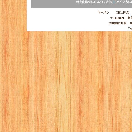
特定商取引法に基づく表記
｜
支払い方法
キーポン TEL/FAX 03-
〒101-0021 
古物商許可証 埼玉
Co