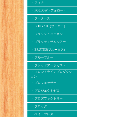
・ フィナ
・ FOLLOW（フォロー）
・ フーターズ
・ BOOYAH（ブーヤー）
・ フラッシュユニオン
・ ブラッディサムルアー
・ BRUTUS(ブルータス)
・ ブルーブルー
・ フレッドアーボガスト
・ フロントラインプロダクシ
ョン
・ プロフェッサー
・ プロジェクトゼロ
・ プロズファクトリー
・ フロッグ
・ ベイトブレス