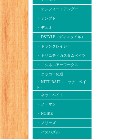
・ テンフィートアンダー
・ テンプト
・ デュオ
・ DSTYLE（ディスタイル）
・ ドランクレイジー
・ トリニティカスタムベイツ
・ ニシネルアーワークス
・ ニッコー化成
・ NITTI BAIT（ニッチ ベイ
ト）
・ ネットベイト
・ ノーマン
・ NOIKE
・ ノリーズ
・ バスパズル