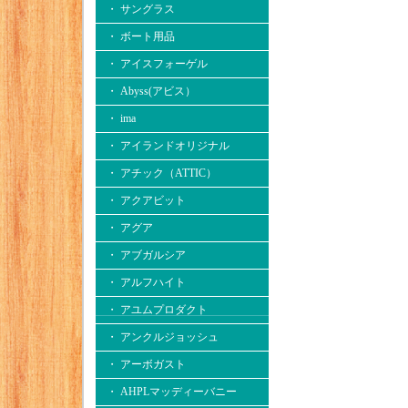
・ サングラス
・ ボート用品
・ アイスフォーゲル
・ Abyss(アビス）
・ ima
・ アイランドオリジナル
・ アチック（ATTIC）
・ アクアビット
・ アグア
・ アブガルシア
・ アルフハイト
・ アユムプロダクト
・ アンクルジョッシュ
・ アーボガスト
・ AHPLマッディーバニー