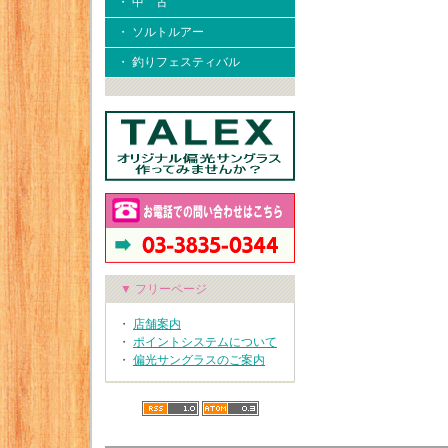
・ 中 古
・ ソルトルアー
・ 釣りフェスティバル
▼ フリーページ
・
店舗案内
・
ポイントシステムについて
・
偏光サングラスのご案内