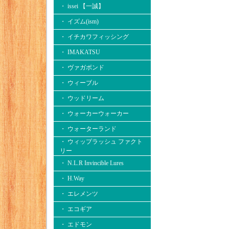
・ issei 【一誠】
・ イズム(ism)
・ イチカワフィッシング
・ IMAKATSU
・ ヴァガボンド
・ ウィーブル
・ ウッドリーム
・ ウォーカーウォーカー
・ ウォーターランド
・ ウィップラッシュ ファクト
リー
・ N.L.R Invincible Lures
・ H.Way
・ エレメンツ
・ エコギア
・ エドモン