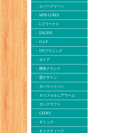
・ エバーグリーン
・ MPB LURES
・ L.T.ワークス
・ ENGINE
・ O.S.P
・ ONプラニング
・ ガイア
・ 開発クランク
・ 霞デザイン
・ カハラジャパン
・ カリフォルニアワーム
・ ガンクラフト
・ GEEKS
・ ギミック
・ キャスティーク