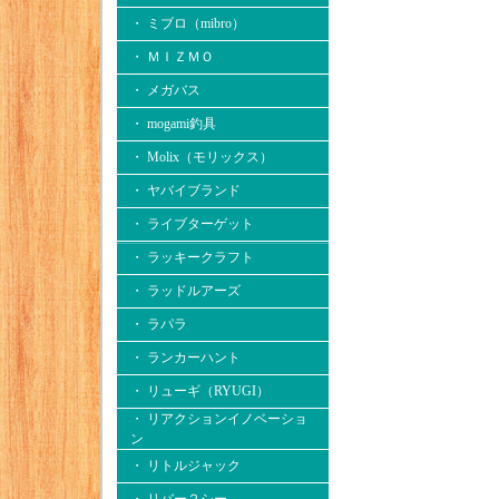
・ ミブロ（mibro）
・ ＭＩＺＭＯ
・ メガバス
・ mogami釣具
・ Molix（モリックス）
・ ヤバイブランド
・ ライブターゲット
・ ラッキークラフト
・ ラッドルアーズ
・ ラパラ
・ ランカーハント
・ リューギ（RYUGI）
・ リアクションイノベーショ
ン
・ リトルジャック