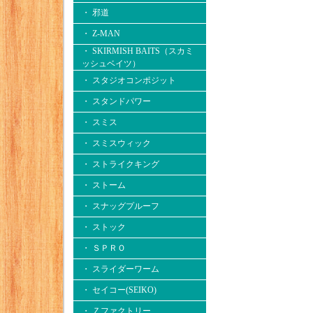
・ 邪道
・ Z-MAN
・ SKIRMISH BAITS（スカミ
ッシュベイツ）
・ スタジオコンポジット
・ スタンドパワー
・ スミス
・ スミスウィック
・ ストライクキング
・ ストーム
・ スナッグプルーフ
・ ストック
・ ＳＰＲＯ
・ スライダーワーム
・ セイコー(SEIKO)
・ Ｚファクトリー