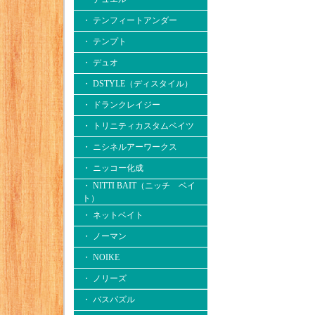
・ テンフィートアンダー
・ テンプト
・ デュオ
・ DSTYLE（ディスタイル）
・ ドランクレイジー
・ トリニティカスタムベイツ
・ ニシネルアーワークス
・ ニッコー化成
・ NITTI BAIT（ニッチ ベイ
ト）
・ ネットベイト
・ ノーマン
・ NOIKE
・ ノリーズ
・ バスパズル