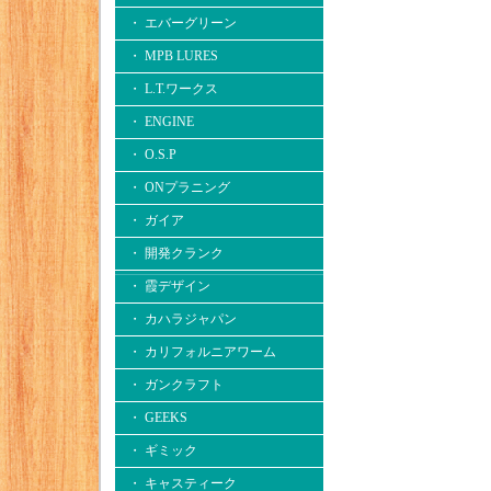
・ エバーグリーン
・ MPB LURES
・ L.T.ワークス
・ ENGINE
・ O.S.P
・ ONプラニング
・ ガイア
・ 開発クランク
・ 霞デザイン
・ カハラジャパン
・ カリフォルニアワーム
・ ガンクラフト
・ GEEKS
・ ギミック
・ キャスティーク