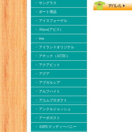
・ サングラス
・ ボート用品
・ アイスフォーゲル
・ Abyss(アビス）
・ ima
・ アイランドオリジナル
・ アチック（ATTIC）
・ アクアビット
・ アグア
・ アブガルシア
・ アルフハイト
・ アユムプロダクト
・ アンクルジョッシュ
・ アーボガスト
・ AHPLマッディーバニー