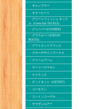
・ ギャンブラー
・ キラーヒート
・ グリーンフィッシュ タック
ル（Green fish TACKLE)
・ グゥーバー(GOOBER)
・ グラスルーツ(GRASS
ROOTS)
・ クワイエットファンク
・ グローデザインワークス
・ クリームワーム
・ ゲーリーヤマモト
・ ケイテック
・ ゲットネット（GETNET）
・ コーモラン
・ コットンコーデル
・ サウザンルアー