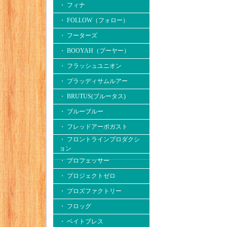
・ フィナ
・ FOLLOW（フォロー）
・ フーターズ
・ BOOYAH（ブーヤー）
・ フラッシュユニオン
・ ブラッディサムルアー
・ BRUTUS(ブルータス)
・ ブルーブルー
・ フレッドアーボガスト
・ フロントラインプロダクシ
ョン
・ プロフェッサー
・ プロジェクトゼロ
・ プロズファクトリー
・ フロッグ
・ ベイトブレス