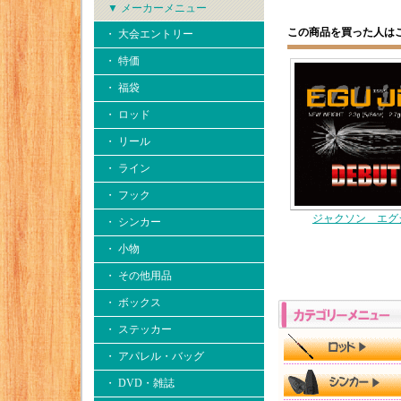
▼ メーカーメニュー
この商品を買った人は
・ 大会エントリー
・ 特価
・ 福袋
・ ロッド
・ リール
・ ライン
・ フック
ジャクソン エグ
・ シンカー
・ 小物
・ その他用品
・ ボックス
・ ステッカー
・ アパレル・バッグ
・ DVD・雑誌