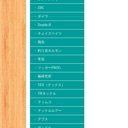
・ ZBC
・ ダイワ
・ Double.H
・ チェイスベイツ
・ 痴虫
・ 釣り吉ホルモン
・ 常吉
・ ツッガーFROG
・ 椿研究所
・ TEX（テックス）
・ THタックル
・ ティムコ
・ テッケルルアー
・ デプス
・ デュエル