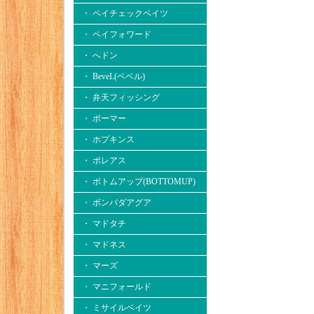
・ ペイチェックベイツ
・ ペイフォワード
・ へドン
・ BeveL(ベベル)
・ 弁天フィッシング
・ ボーマー
・ ホプキンス
・ ボレアス
・ ボトムアップ(BOTTOMUP)
・ ボンバダアグア
・ マドタチ
・ マドネス
・ マーズ
・ マニフォールド
・ ミサイルベイツ