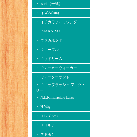
・ issei 【一誠】
・ イズム(ism)
・ イチカワフィッシング
・ IMAKATSU
・ ヴァガボンド
・ ウィーブル
・ ウッドリーム
・ ウォーカーウォーカー
・ ウォーターランド
・ ウィップラッシュ ファクト
リー
・ N.L.R Invincible Lures
・ H.Way
・ エレメンツ
・ エコギア
・ エドモン