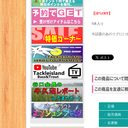
【10%OFF】
9本入り
今話題のあのリグにい
・ 定価
・ 販売価格
・ 在庫数