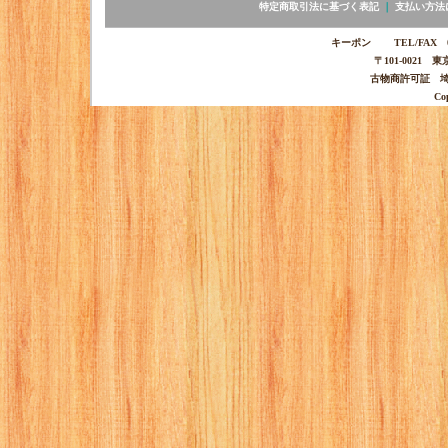
特定商取引法に基づく表記
｜
支払い方法
キーポン TEL/FAX 03-
〒101-0021 
古物商許可証 埼玉
Co