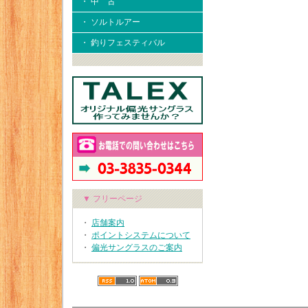
・ 中 古
・ ソルトルアー
・ 釣りフェスティバル
▼ フリーページ
・
店舗案内
・
ポイントシステムについて
・
偏光サングラスのご案内