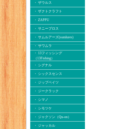
・ ザウルス
・ ザクトクラフト
・ ZAPPU
・ サニーブロス
・ サムルアーズ(sumlures)
・ サワムラ
・ 13フィッシング
（13Fishing）
・ シグナル
・ シックスセンス
・ ジップベイツ
・ ジークラック
・ シマノ
・ シモツケ
・ ジャクソン（Qu-on）
・ ジャッカル