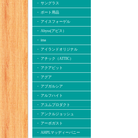
・ サングラス
・ ボート用品
・ アイスフォーゲル
・ Abyss(アビス）
・ ima
・ アイランドオリジナル
・ アチック（ATTIC）
・ アクアビット
・ アグア
・ アブガルシア
・ アルフハイト
・ アユムプロダクト
・ アンクルジョッシュ
・ アーボガスト
・ AHPLマッディーバニー