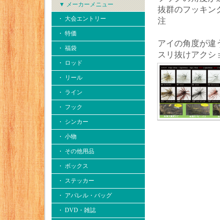
▼ メーカーメニュー
抜群のフッキン
・ 大会エントリー
注
・ 特価
アイの角度が違
・ 福袋
スリ抜けアクシ
・ ロッド
・ リール
・ ライン
・ フック
・ シンカー
・ 小物
・ その他用品
・ ボックス
・ ステッカー
・ アパレル・バッグ
・ DVD・雑誌