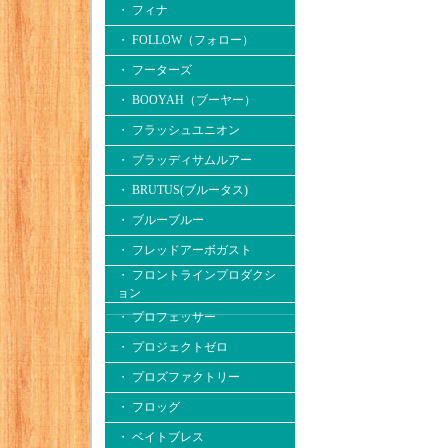
・ フィナ
・ FOLLOW（フォロー）
・ フーターズ
・ BOOYAH（ブーヤー）
・ フラッシュユニオン
・ ブラッディサムルアー
・ BRUTUS(ブルータス)
・ ブルーブルー
・ フレッドアーボガスト
・ フロントラインプロダクシ
ョン
・ プロフェッサー
・ プロジェクトゼロ
・ プロズファクトリー
・ フロッグ
・ ベイトブレス