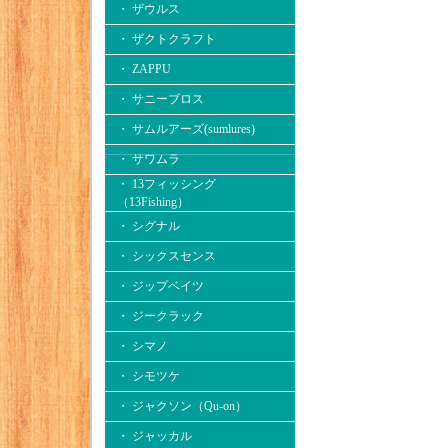
・ ザウルス
・ ザクトクラフト
・ ZAPPU
・ サニーブロス
・ サムルアーズ(sumlures)
・ サワムラ
・ 13フィッシング
（13Fishing）
・ シグナル
・ シックスセンス
・ ジップベイツ
・ ジークラック
・ シマノ
・ シモツケ
・ ジャクソン（Qu-on）
・ ジャッカル