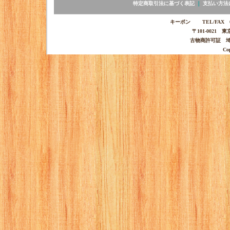
特定商取引法に基づく表記
｜
支払い方法
キーポン TEL/FAX 03-
〒101-0021 
古物商許可証 埼玉
Co