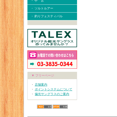
・ 中 古
・ ソルトルアー
・ 釣りフェスティバル
▼ フリーページ
・
店舗案内
・
ポイントシステムについて
・
偏光サングラスのご案内