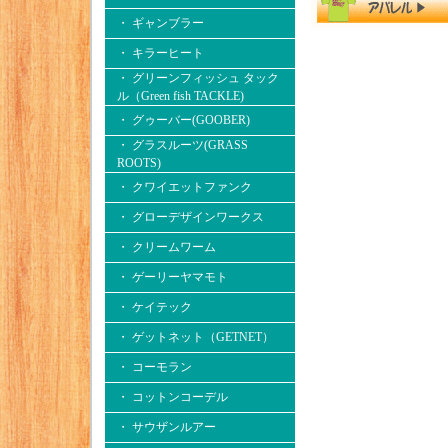
・ ギャンブラー
・ キラーヒート
・ グリーンフィッシュ タック
ル（Green fish TACKLE)
・ グゥーバー(GOOBER)
・ グラスルーツ(GRASS
ROOTS)
・ クワイエットファンク
・ グローデザインワークス
・ クリームワーム
・ ゲーリーヤマモト
・ ケイテック
・ ゲットネット（GETNET）
・ コーモラン
・ コットンコーデル
・ サウザンルアー