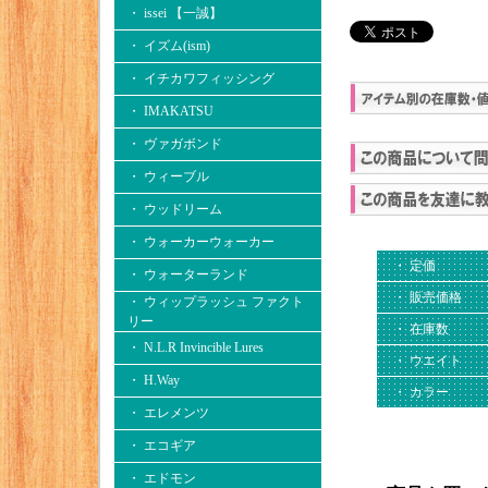
・ issei 【一誠】
・ イズム(ism)
・ イチカワフィッシング
・ IMAKATSU
・ ヴァガボンド
・ ウィーブル
・ ウッドリーム
・ ウォーカーウォーカー
・ 定価
・ ウォーターランド
・ 販売価格
・ ウィップラッシュ ファクト
リー
・ 在庫数
・ N.L.R Invincible Lures
・ ウエイト
・ H.Way
・ カラー
・ エレメンツ
・ エコギア
・ エドモン