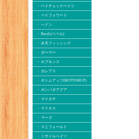
・ ペイチェックベイツ
・ ペイフォワード
・ へドン
・ BeveL(ベベル)
・ 弁天フィッシング
・ ボーマー
・ ホプキンス
・ ボレアス
・ ボトムアップ(BOTTOMUP)
・ ボンバダアグア
・ マドタチ
・ マドネス
・ マーズ
・ マニフォールド
・ ミサイルベイツ