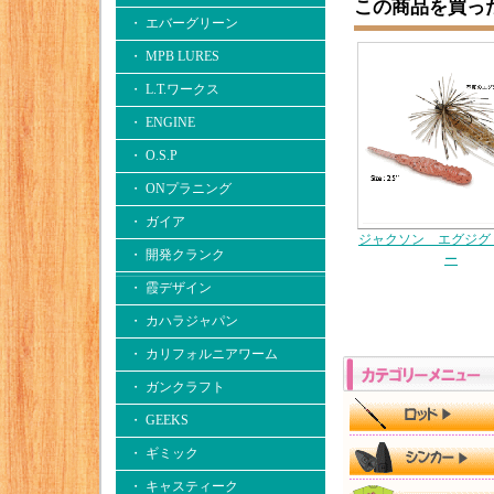
この商品を買っ
・ エバーグリーン
・ MPB LURES
・ L.T.ワークス
・ ENGINE
・ O.S.P
・ ONプラニング
・ ガイア
ジャクソン エグジグ
・ 開発クランク
ー
・ 霞デザイン
・ カハラジャパン
・ カリフォルニアワーム
・ ガンクラフト
・ GEEKS
・ ギミック
・ キャスティーク