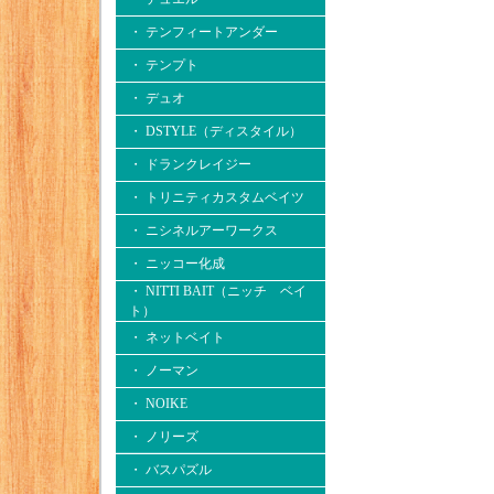
・ テンフィートアンダー
・ テンプト
・ デュオ
・ DSTYLE（ディスタイル）
・ ドランクレイジー
・ トリニティカスタムベイツ
・ ニシネルアーワークス
・ ニッコー化成
・ NITTI BAIT（ニッチ ベイ
ト）
・ ネットベイト
・ ノーマン
・ NOIKE
・ ノリーズ
・ バスパズル