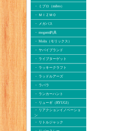
・ ミブロ（mibro）
・ ＭＩＺＭＯ
・ メガバス
・ mogami釣具
・ Molix（モリックス）
・ ヤバイブランド
・ ライブターゲット
・ ラッキークラフト
・ ラッドルアーズ
・ ラパラ
・ ランカーハント
・ リューギ（RYUGI）
・ リアクションイノベーショ
ン
・ リトルジャック