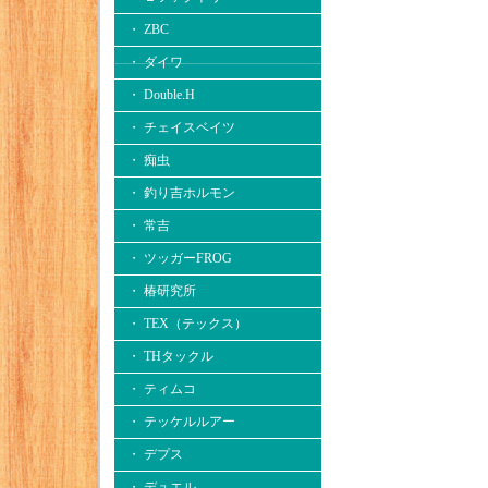
・ ZBC
・ ダイワ
・ Double.H
・ チェイスベイツ
・ 痴虫
・ 釣り吉ホルモン
・ 常吉
・ ツッガーFROG
・ 椿研究所
・ TEX（テックス）
・ THタックル
・ ティムコ
・ テッケルルアー
・ デプス
・ デュエル