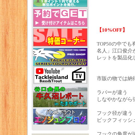
【10%OFF】
TOP50の中で
名人」江口俊介
レットを製品化
市販の物では納得
ラバーが違う
しなやかながら
フック径が違う
ビックフィッシ
フックの角度が