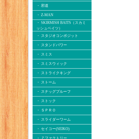
・ 邪道
・ Z-MAN
・ SKIRMISH BAITS（スカミ
ッシュベイツ）
・ スタジオコンポジット
・ スタンドパワー
・ スミス
・ スミスウィック
・ ストライクキング
・ ストーム
・ スナッグプルーフ
・ ストック
・ ＳＰＲＯ
・ スライダーワーム
・ セイコー(SEIKO)
・ Ｚファクトリー