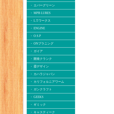
・ エバーグリーン
・ MPB LURES
・ L.T.ワークス
・ ENGINE
・ O.S.P
・ ONプラニング
・ ガイア
・ 開発クランク
・ 霞デザイン
・ カハラジャパン
・ カリフォルニアワーム
・ ガンクラフト
・ GEEKS
・ ギミック
・ キャスティーク