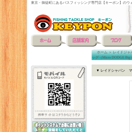
東京・御徒町にあるバスフィッシング専門店【キーポン】のウェ
ホーム
＞
レイドジャ
ッグ（Micro DODGE Big
▼ レイドシャパン マイ