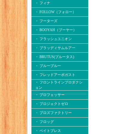
・ フィナ
・ FOLLOW（フォロー）
・ フーターズ
・ BOOYAH（ブーヤー）
・ フラッシュユニオン
・ ブラッディサムルアー
・ BRUTUS(ブルータス)
・ ブルーブルー
・ フレッドアーボガスト
・ フロントラインプロダクシ
ョン
・ プロフェッサー
・ プロジェクトゼロ
・ プロズファクトリー
・ フロッグ
・ ベイトブレス