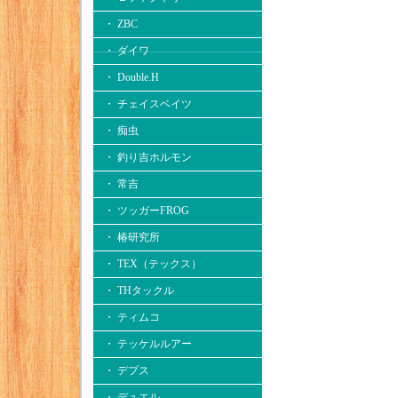
・ ZBC
・ ダイワ
・ Double.H
・ チェイスベイツ
・ 痴虫
・ 釣り吉ホルモン
・ 常吉
・ ツッガーFROG
・ 椿研究所
・ TEX（テックス）
・ THタックル
・ ティムコ
・ テッケルルアー
・ デプス
・ デュエル