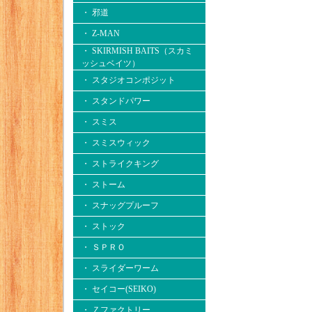
・ 邪道
・ Z-MAN
・ SKIRMISH BAITS（スカミ
ッシュベイツ）
・ スタジオコンポジット
・ スタンドパワー
・ スミス
・ スミスウィック
・ ストライクキング
・ ストーム
・ スナッグプルーフ
・ ストック
・ ＳＰＲＯ
・ スライダーワーム
・ セイコー(SEIKO)
・ Ｚファクトリー