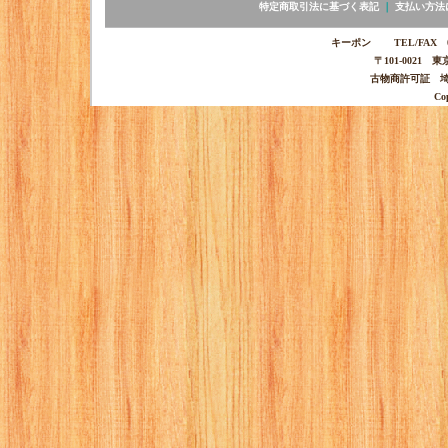
特定商取引法に基づく表記
｜
支払い方法
キーポン TEL/FAX 03-
〒101-0021 
古物商許可証 埼玉
Co