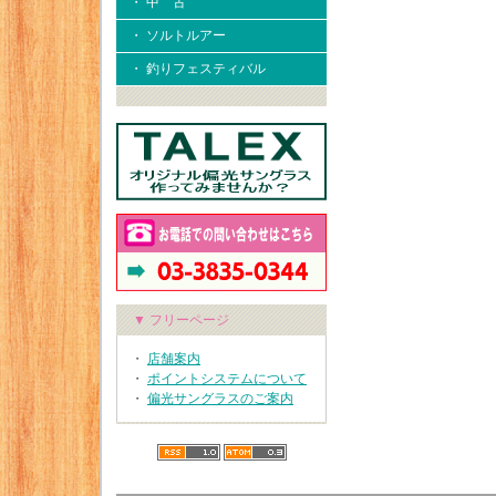
・ 中 古
・ ソルトルアー
・ 釣りフェスティバル
▼ フリーページ
・
店舗案内
・
ポイントシステムについて
・
偏光サングラスのご案内