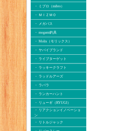
・ ミブロ（mibro）
・ ＭＩＺＭＯ
・ メガバス
・ mogami釣具
・ Molix（モリックス）
・ ヤバイブランド
・ ライブターゲット
・ ラッキークラフト
・ ラッドルアーズ
・ ラパラ
・ ランカーハント
・ リューギ（RYUGI）
・ リアクションイノベーショ
ン
・ リトルジャック