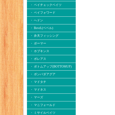
・ ペイチェックベイツ
・ ペイフォワード
・ へドン
・ BeveL(ベベル)
・ 弁天フィッシング
・ ボーマー
・ ホプキンス
・ ボレアス
・ ボトムアップ(BOTTOMUP)
・ ボンバダアグア
・ マドタチ
・ マドネス
・ マーズ
・ マニフォールド
・ ミサイルベイツ