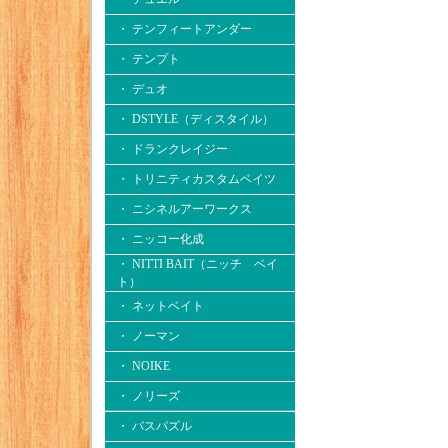
・ テンフィートアンダー
・ テンプト
・ デュオ
・ DSTYLE（ディスタイル）
・ ドランクレイジー
・ トリニティカスタムベイツ
・ ニシネルアーワークス
・ ニッコー化成
・ NITTI BAIT（ニッチ ベイ
ト）
・ ネットベイト
・ ノーマン
・ NOIKE
・ ノリーズ
・ バスパズル