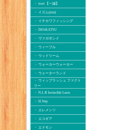
・ issei 【一誠】
・ イズム(ism)
・ イチカワフィッシング
・ IMAKATSU
・ ヴァガボンド
・ ウィーブル
・ ウッドリーム
・ ウォーカーウォーカー
・ ウォーターランド
・ ウィップラッシュ ファクト
リー
・ N.L.R Invincible Lures
・ H.Way
・ エレメンツ
・ エコギア
・ エドモン