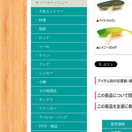
▼ メーカーメニュー
・ 大会エントリー
・ 特価
・ 福袋
・ ロッド
・ リール
・ ライン
・ フック
・ シンカー
・ 小物
・ その他用品
・ ボックス
・ ステッカー
・ アパレル・バッグ
・ 販売価格
・ DVD・雑誌