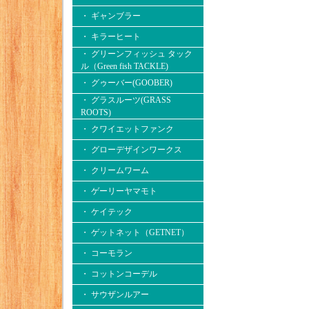
・ ギャンブラー
・ キラーヒート
・ グリーンフィッシュ タック
ル（Green fish TACKLE)
・ グゥーバー(GOOBER)
・ グラスルーツ(GRASS
ROOTS)
・ クワイエットファンク
・ グローデザインワークス
・ クリームワーム
・ ゲーリーヤマモト
・ ケイテック
・ ゲットネット（GETNET）
・ コーモラン
・ コットンコーデル
・ サウザンルアー