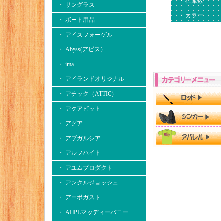
・ 在庫数
・ サングラス
・ カラー
・ ボート用品
・ アイスフォーゲル
・ Abyss(アビス）
・ ima
・ アイランドオリジナル
・ アチック（ATTIC）
・ アクアビット
・ アグア
・ アブガルシア
・ アルフハイト
・ アユムプロダクト
・ アンクルジョッシュ
・ アーボガスト
・ AHPLマッディーバニー