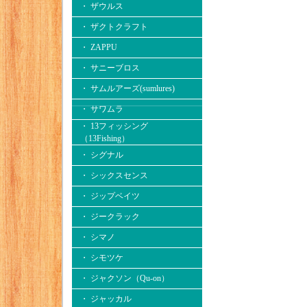
・ ザウルス
・ ザクトクラフト
・ ZAPPU
・ サニーブロス
・ サムルアーズ(sumlures)
・ サワムラ
・ 13フィッシング
（13Fishing）
・ シグナル
・ シックスセンス
・ ジップベイツ
・ ジークラック
・ シマノ
・ シモツケ
・ ジャクソン（Qu-on）
・ ジャッカル