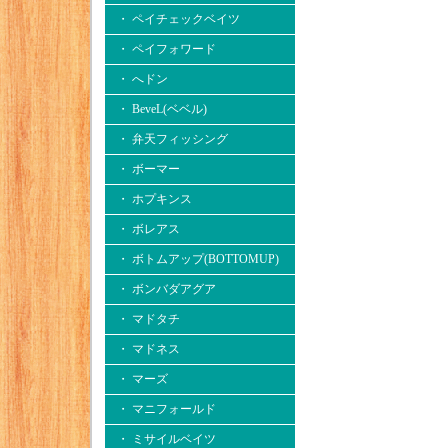
・ ペイチェックベイツ
・ ペイフォワード
・ へドン
・ BeveL(ベベル)
・ 弁天フィッシング
・ ボーマー
・ ホプキンス
・ ボレアス
・ ボトムアップ(BOTTOMUP)
・ ボンバダアグア
・ マドタチ
・ マドネス
・ マーズ
・ マニフォールド
・ ミサイルベイツ