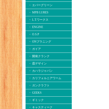
・ エバーグリーン
・ MPB LURES
・ L.T.ワークス
・ ENGINE
・ O.S.P
・ ONプラニング
・ ガイア
・ 開発クランク
・ 霞デザイン
・ カハラジャパン
・ カリフォルニアワーム
・ ガンクラフト
・ GEEKS
・ ギミック
・ キャスティーク