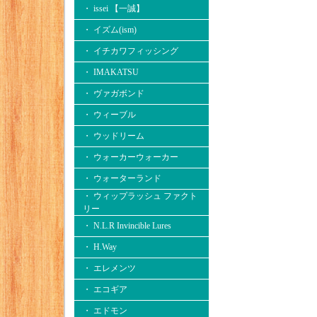
・ issei 【一誠】
・ イズム(ism)
・ イチカワフィッシング
・ IMAKATSU
・ ヴァガボンド
・ ウィーブル
・ ウッドリーム
・ ウォーカーウォーカー
・ ウォーターランド
・ ウィップラッシュ ファクト
リー
・ N.L.R Invincible Lures
・ H.Way
・ エレメンツ
・ エコギア
・ エドモン