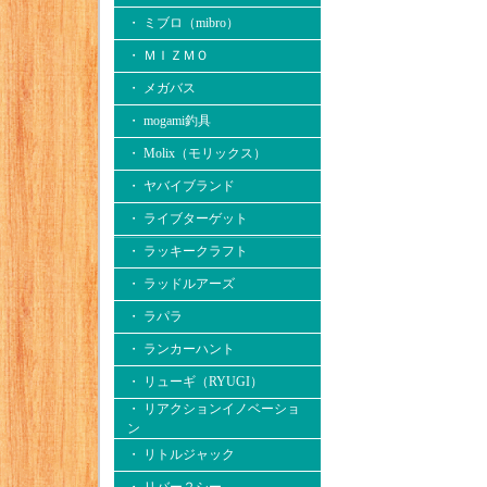
・ ミブロ（mibro）
・ ＭＩＺＭＯ
・ メガバス
・ mogami釣具
・ Molix（モリックス）
・ ヤバイブランド
・ ライブターゲット
・ ラッキークラフト
・ ラッドルアーズ
・ ラパラ
・ ランカーハント
・ リューギ（RYUGI）
・ リアクションイノベーショ
ン
・ リトルジャック