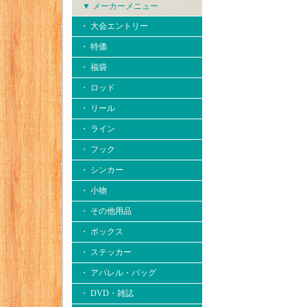
▼ メーカーメニュー
・ 大会エントリー
・ 特価
・ 福袋
・ ロッド
・ リール
・ ライン
・ フック
・ シンカー
・ 小物
・ その他用品
・ ボックス
・ ステッカー
・ アパレル・バッグ
・ DVD・雑誌