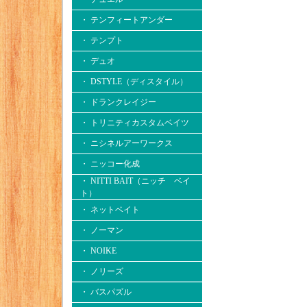
・ テンフィートアンダー
・ テンプト
・ デュオ
・ DSTYLE（ディスタイル）
・ ドランクレイジー
・ トリニティカスタムベイツ
・ ニシネルアーワークス
・ ニッコー化成
・ NITTI BAIT（ニッチ ベイ
ト）
・ ネットベイト
・ ノーマン
・ NOIKE
・ ノリーズ
・ バスパズル