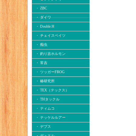
・ ZBC
・ ダイワ
・ Double.H
・ チェイスベイツ
・ 痴虫
・ 釣り吉ホルモン
・ 常吉
・ ツッガーFROG
・ 椿研究所
・ TEX（テックス）
・ THタックル
・ ティムコ
・ テッケルルアー
・ デプス
・ デュエル