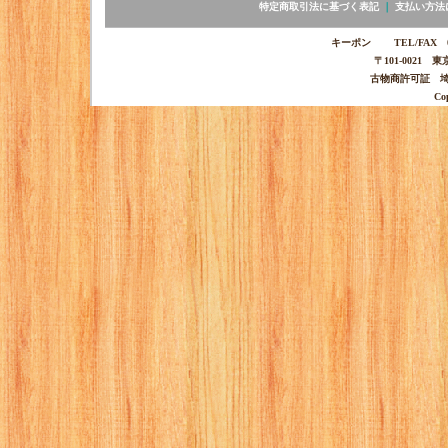
特定商取引法に基づく表記
｜
支払い方法
キーポン TEL/FAX 03-
〒101-0021 
古物商許可証 埼玉
Co