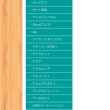
・ サングラス
・ ボート用品
・ アイスフォーゲル
・ Abyss(アビス）
・ ima
・ アイランドオリジナル
・ アチック（ATTIC）
・ アクアビット
・ アグア
・ アブガルシア
・ アルフハイト
・ アユムプロダクト
・ アンクルジョッシュ
・ アーボガスト
・ AHPLマッディーバニー