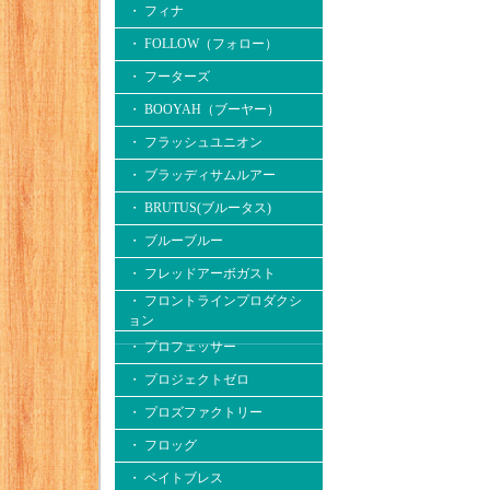
・ フィナ
・ FOLLOW（フォロー）
・ フーターズ
・ BOOYAH（ブーヤー）
・ フラッシュユニオン
・ ブラッディサムルアー
・ BRUTUS(ブルータス)
・ ブルーブルー
・ フレッドアーボガスト
・ フロントラインプロダクシ
ョン
・ プロフェッサー
・ プロジェクトゼロ
・ プロズファクトリー
・ フロッグ
・ ベイトブレス