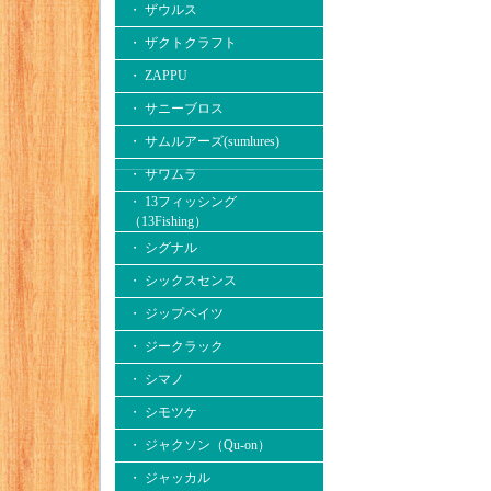
・ ザウルス
・ ザクトクラフト
・ ZAPPU
・ サニーブロス
・ サムルアーズ(sumlures)
・ サワムラ
・ 13フィッシング
（13Fishing）
・ シグナル
・ シックスセンス
・ ジップベイツ
・ ジークラック
・ シマノ
・ シモツケ
・ ジャクソン（Qu-on）
・ ジャッカル