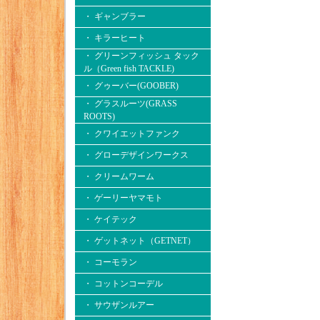
・ ギャンブラー
・ キラーヒート
・ グリーンフィッシュ タック
ル（Green fish TACKLE)
・ グゥーバー(GOOBER)
・ グラスルーツ(GRASS
ROOTS)
・ クワイエットファンク
・ グローデザインワークス
・ クリームワーム
・ ゲーリーヤマモト
・ ケイテック
・ ゲットネット（GETNET）
・ コーモラン
・ コットンコーデル
・ サウザンルアー