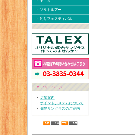
・ 中 古
・ ソルトルアー
・ 釣りフェスティバル
▼ フリーページ
・
店舗案内
・
ポイントシステムについて
・
偏光サングラスのご案内