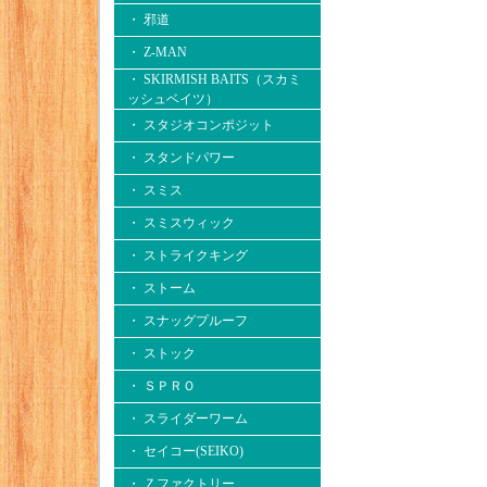
・ 邪道
・ Z-MAN
・ SKIRMISH BAITS（スカミ
ッシュベイツ）
・ スタジオコンポジット
・ スタンドパワー
・ スミス
・ スミスウィック
・ ストライクキング
・ ストーム
・ スナッグプルーフ
・ ストック
・ ＳＰＲＯ
・ スライダーワーム
・ セイコー(SEIKO)
・ Ｚファクトリー