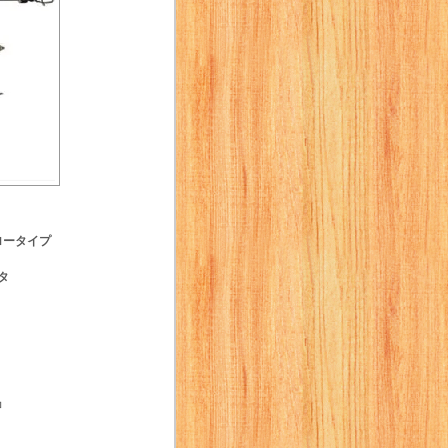
ロータイプ
タ
』