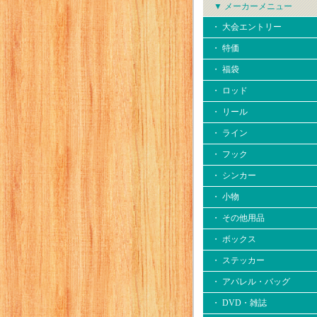
▼ メーカーメニュー
・ 大会エントリー
・ 特価
・ 福袋
・ ロッド
・ リール
・ ライン
・ フック
・ シンカー
・ 小物
・ その他用品
・ ボックス
・ ステッカー
・ アパレル・バッグ
・ DVD・雑誌