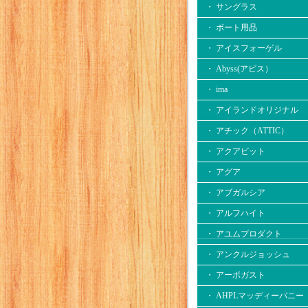
・ サングラス
・ ボート用品
・ アイスフォーゲル
・ Abyss(アビス）
・ ima
・ アイランドオリジナル
・ アチック（ATTIC）
・ アクアビット
・ アグア
・ アブガルシア
・ アルフハイト
・ アユムプロダクト
・ アンクルジョッシュ
・ アーボガスト
・ AHPLマッディーバニー