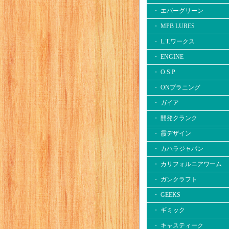
・ エバーグリーン
・ MPB LURES
・ L.T.ワークス
・ ENGINE
・ O.S.P
・ ONプラニング
・ ガイア
・ 開発クランク
・ 霞デザイン
・ カハラジャパン
・ カリフォルニアワーム
・ ガンクラフト
・ GEEKS
・ ギミック
・ キャスティーク