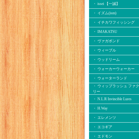
・ issei 【一誠】
・ イズム(ism)
・ イチカワフィッシング
・ IMAKATSU
・ ヴァガボンド
・ ウィーブル
・ ウッドリーム
・ ウォーカーウォーカー
・ ウォーターランド
・ ウィップラッシュ ファ
リー
・ N.L.R Invincible Lures
・ H.Way
・ エレメンツ
・ エコギア
・ エドモン