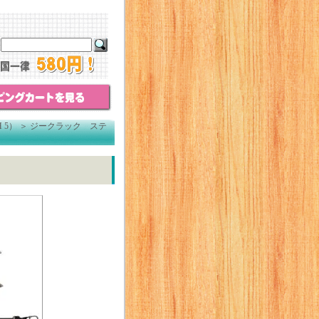
 5）
＞
ジークラック ステ