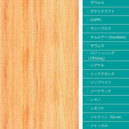
・ ザウルス
・ ザクトクラフト
・ ZAPPU
・ サニーブロス
・ サムルアーズ(sumlures)
・ サワムラ
・ 13フィッシング
（13Fishing）
・ シグナル
・ シックスセンス
・ ジップベイツ
・ ジークラック
・ シマノ
・ シモツケ
・ ジャクソン（Qu-on）
・ ジャッカル