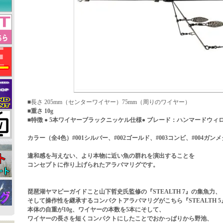
■長さ 205mm（センターワイヤー）75mm（周りのワイヤー）
■重さ 10g
■特徴 ● 5本ワイヤーブラックニッケル仕様● ブレード：ハンマードウィ
カラー（全4色）#001シルバー、#002ゴールド、#003コンビ、#004ガンメ
違和感を与えない、より本物に近い魚の群れを演出することを
コンセプトに作り上げられたアラバマリグです。
琵琶湖ヤマピーガイドこと山下哲史氏監修の『STEALTH 7』の集魚力、
そして操作性を継承するコンパクトアラバマリグがこちら『STEALTH 5
本体の自重が10g、ワイヤーの本数を5本にそして、
ワイヤーの長さを短くコンパクトにしたことでおかっぱりから野池、